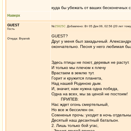
куда бы убежать от ваших бесконечных 
Наверх
GUEST
№
25825
Добавлено: Вт 05 Дек 06, 02:56 (20 лет тому
Гость
GUEST?
Откуда: Bryansk
Друг у меня был закадычный. Александ
окончательно. Песня у него любимая был
Здесь птицы не поют, деревья не pастyт.
И только мы плечом к плечу
Врастаем в землю тут.
Горит и кpyжится планета,
Над нашей Родиною дым.
И, значит, нам нужна одна победа,
Одна на всех, мы за ценой не постоим!
ПРИПЕВ:
Hас ждет огонь смертельный,
Hо все ж бессилен он.
Сомненья прочь: уходит в ночь отдельны
Десятый наш десантный батальон.
2. Лишь только бой yгас,
Звучит дpyгой приказ.