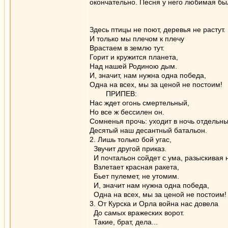
окончательно. Песня у него любимая был
Здесь птицы не поют, деревья не pастyт.
И только мы плечом к плечу
Врастаем в землю тут.
Горит и кpyжится планета,
Над нашей Родиною дым.
И, значит, нам нужна одна победа,
Одна на всех, мы за ценой не постоим!
ПРИПЕВ:
Hас ждет огонь смертельный,
Hо все ж бессилен он.
Сомненья прочь: уходит в ночь отдельны
Десятый наш десантный батальон.
2. Лишь только бой yгас,
Звучит дpyгой приказ.
И почтальон сойдет с ума, разыскивая 
Взлетает красная ракета,
Бьет пулемет, не утомим.
И, значит нам нужна одна победа,
Одна на всех, мы за ценой не пост
3. От Кypска и Оpла война нас довела
До самых вражеских ворот.
Такие, брат, дела...