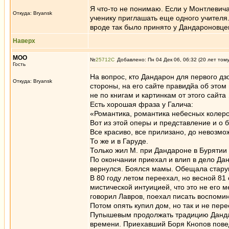
Я что-то не понимаю. Если у Монтлевича
Откуда: Bryansk
ученику приглашать еще одного учителя
вроде так было принято у Дандароновце
Наверх
MOO
№
25712
Добавлено: Пн 04 Дек 06, 06:32 (20 лет том
Гость
На вопрос, кто Дандарон для первого дз
Откуда: Bryansk
стороны, на его сайте правидйа об этом 
не по книгам и картинкам от этого сайт
Есть хорошая фраза у Галича:
«Романтика, романтика небесных колеро
Вот из этой оперы и представление и о б
Все красиво, все прилизано, до невозмо
То же и в Гаруде.
Только жил М. при Дандароне в Бурятии 
По окончании приехал и влип в дело Да
вернулся. Боялся мамы. Обещала старушк
В 80 году летом переехал, но весной 81 
мистической интуицией, что это не его 
говорил Лавров, поехал писать воспоми
Потом опять купил дом, но так и не пер
Пупышевым продолжать традицию Дандар
времени. Приехавший Боря Кнопов повед