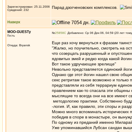
Зарегистрирован: 25.11.2006
Парад дзогченовских комплексов.
Суждений: 232
Наверх
MOO-GUESTу
№
25858
Добавлено: Ср 06 Дек 06, 04:59 (20 лет том
Гость
Еще раз хочу вернуться к фразам таин
Откуда: Bryansk
"Жалко, но поучительно, смотреть на ост
что созерцать разрушенный и опустошенн
ядовитых змей и редко когда какой йоги
Вот такое удручающее зрелище"
Невольно представляется одинокий йоги
Однако где этот йогин нашел свою общину
секс ретритам такое возможно и только 
представляли из себя террариум едино
правлением как-то спасала эти общины о
мыслящие то всегда они на все имеют св
методологию практики. Собственно будд
-логия. И, как правило, эти споры и ра
Можно много вспоминать исторических п
победив в споре в монастыре, он вынужд
По одному из преданий именно Миларай
Уже упоминавшийся Лубсан сандан вышел