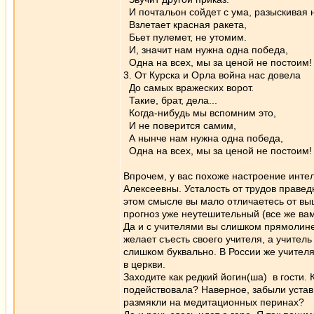
И почтальон сойдет с ума, разыскивая 
Взлетает красная ракета,
Бьет пулемет, не утомим.
И, значит нам нужна одна победа,
Одна на всех, мы за ценой не пост
3. От Кypска и Оpла война нас довела
До самых вражеских ворот.
Такие, брат, дела...
Когда-нибудь мы вспомним это,
И не поверится самим,
А нынче нам нужна одна победа,
Одна на всех, мы за ценой не постоим!
Впрочем, у вас похоже настроение инте
Алексеевны. Усталость от трудов правед
этом смысле вы мало отличаетесь от вы
прогноз уже неутешительный (все же вам
Да и с учителями вы слишком прямолине
желает съесть своего учителя, а учител
слишком буквально. В России же учител
в церкви.
Заходите как редкий йогин(ша) в гости. 
подействовала? Наверное, забыли устав
размякли на медитационных перинах?