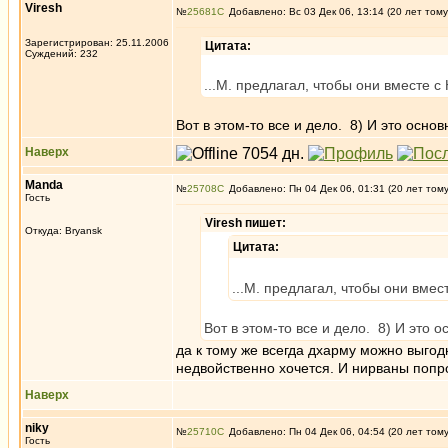
Viresh
№
25681
Добавлено: Вс 03 Дек 06, 13:14 (20 лет тому
Зарегистрирован: 25.11.2006
Цитата:
Суждений: 232
...М. предлагал, чтобы они вместе 
Вот в этом-то все и дело. 8) И это осно
Наверх
Manda
№
25708
Добавлено: Пн 04 Дек 06, 01:31 (20 лет том
Гость
Viresh пишет:
Откуда: Bryansk
Цитата:
...М. предлагал, чтобы они вме
Вот в этом-то все и дело. 8) И это 
да к тому же всегда дхарму можно выгодн
недвойственно хочется. И нирваны попр
Наверх
niky
№
25710
Добавлено: Пн 04 Дек 06, 04:54 (20 лет том
Гость