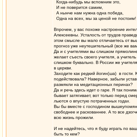
Когда-нибудь мы вспомним это,
И не поверится самим,
А нынче нам нужна одна победа,
Одна на всех, мы за ценой не постоим!
Впрочем, у вас похоже настроение инте
Алексеевны. Усталость от трудов правед
этом смысле вы мало отличаетесь от вы
прогноз уже неутешительный (все же вам
Да и с учителями вы слишком прямолине
желает съесть своего учителя, а учител
слишком буквально. В России же учител
в церкви.
Заходите как редкий йогин(ша) в гости. 
подействовала? Наверное, забыли устав
размякли на медитационных перинах?
Да и речь здесь идет о гаре. Я так пон
бывает затягивает, вот только перед сме
льются о впустую потраченных годах.
Вы бы вместе с господином вышеупомянут
свободнее и раскованнее. А то все дзог
всю жизнь прожили.
И не надейтесь, что я буду играть по ва
быть то кем?