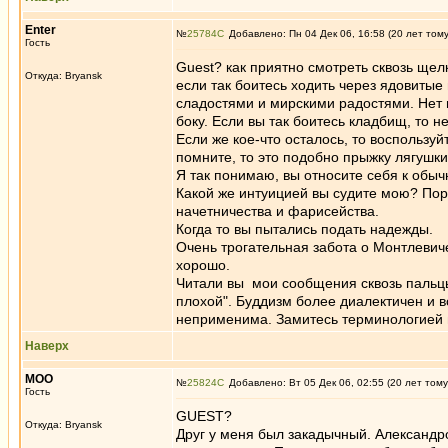
Enter
№
25784
Добавлено: Пн 04 Дек 06, 16:58 (20 лет том
Гость
Guest? как приятно смотреть сквозь щел
Откуда: Bryansk
если так боитесь ходить через ядовитые
сладостями и мирскими радостями. Нет 
боку. Если вы так боитесь кладбищ, то н
Если же кое-что осталось, то воспользу
помните, то это подобно прыжку лягушки
Я так понимаю, вы относите себя к обы
Какой же интуицией вы судите мою? Пора
начетничества и фарисейства.
Когда то вы пытались подать надежды.
Очень трогательная забота о Монтлевиче
хорошо.
Читали вы мои сообщения сквозь пальцы
плохой". Буддизм более диалектичен и в
неприменима. Замитесь терминологией не
Наверх
MOO
№
25824
Добавлено: Вт 05 Дек 06, 02:55 (20 лет тому
Гость
GUEST?
Откуда: Bryansk
Друг у меня был закадычный. Александ