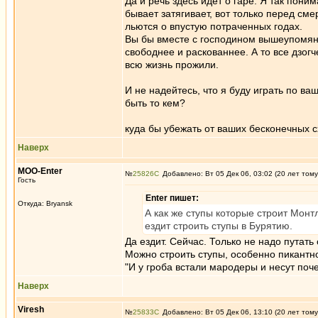
Да и речь здесь идет о гаре. Я так пон
бывает затягивает, вот только перед сме
льются о впустую потраченных годах.
Вы бы вместе с господином вышеупомянут
свободнее и раскованнее. А то все дзог
всю жизнь прожили.
И не надейтесь, что я буду играть по ва
быть то кем?
куда бы убежать от ваших бесконечных 
Наверх
MOO-Enter
№
25826
Добавлено: Вт 05 Дек 06, 03:02 (20 лет тому
Гость
Enter пишет:
Откуда: Bryansk
А как же ступы которые строит Монт
ездит строить ступы в Бурятию.
Да ездит. Сейчас. Только не надо путат
Можно строить ступы, особенно пикантно
"И у гроба встали мародеры и несут поч
Наверх
Viresh
№
25833
Добавлено: Вт 05 Дек 06, 13:10 (20 лет тому