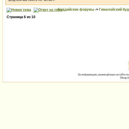
Буддийские форумы
->
Гималайский бу
Страница
6
из
10
За информацию, размещённую на сайте пол
Мощь пх