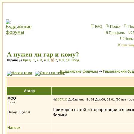
FAQ
Поиск
По
Профиль
Новы
В этом разд
А нужен ли гар и кому?
Страницы
Пред.
1
,
2
,
3
,
4
,
5
,
6
,
7
,
8
,
9
,
10
След.
Буддийские форумы
->
Гималайский бу
Автор
MOO
№
25671
Добавлено: Вс 03 Дек 06, 02:01 (20 лет тому
Гость
Примерно в этой интерпретации и я слы
Откуда: Bryansk
больше.
Наверх