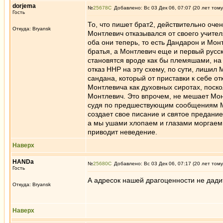
dorjema
№
25678
Добавлено: Вс 03 Дек 06, 07:07 (20 лет тому
Гость
То, что пишет брат2, действительно оче
Откуда: Bryansk
Монтлевич отказывался от своего учител
оба они теперь, то есть Дандарон и Мон
братья, а Монтлевич еще и первый русс
становятся вроде как бы племяшами, на
отказ ННР на эту схему, по сути, лишил
сандана, который от приставки к себе о
Монтлевича как духовных сиротах, поско
Монтлевич. Это впрочем, не мешает Монт
судя по предшествующим сообщениям MOO
создает свое писание и святое предание
а мы ушами хлопаем и глазами моргаем. 
приводит неведение.
Наверх
HANDa
№
25680
Добавлено: Вс 03 Дек 06, 07:17 (20 лет тому
Гость
А адресок нашей драгоценности не дади
Откуда: Bryansk
Наверх