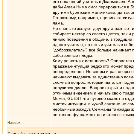
его последний учитель в Дхармасале Аг
дабы Агван Нима смог переродиться в Б
другими бурятским мальчиками, да так о
По-разному, например, оценивают ситу
лама.
Не очень то жалуют друг друга разные ти
собирает нектар со своего цветка, так 
линию поведения в общине, в традиции 
одного учителя, но есть и учитель в себ
"доброжелатель") все больше начинает 
собственные плоды.
Кому решать их истинность? Опирается в
праджна-интуиция редко кто может предс
неопределенен. Но споры и разговоры о 
начинают выдавать за единственно воз
сложный вопрос, который пытался подня
получился диалог. Вопрос открыт и надо
отличным видением и начать свою трад
Может, GUEST что путевое скажет и отде
мистич интуиции в чужой сантане не са
необычные жаждут. Семжаны тамжады жаж
не только фундамент, но и стены с крыш
Наверх
Тред сейчас никто не читает.