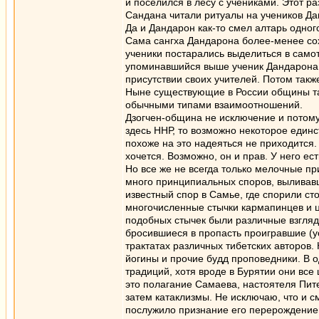
и поселился в лесу с учениками. Этот р
Сандана читали ритуалы на учеников Да
Да и Дандарон как-то смел алтарь одног
Сама сангха Дандарона более-менее сох
ученики постарались выделиться в само
упоминавшийся выше ученик Дандарона.
присутствии своих учителей. Потом также
Ныне существующие в России общины та
обычными типами взаимоотношений.
Дзогчен-община не исключение и потому 
здесь ННР, то возможно некоторое един
похоже на это надеяться не приходится.
хочется. Возможно, он и прав. У него ест
Но все же не всегда только мелочные п
много принципиальных споров, выливавш
известный спор в Самье, где спорили с
многочисленные стычки кармапинцев и ц
подобных стычек были различные взгляд
бросившиеся в пропасть проигравшие (у
трактатах различных тибетских авторов
йогины и прочие будд проповедники. В 
традиций, хотя вроде в Бурятии они все
это полагание Самаева, настоятеля Пит
затем катаклизмы. Не исключаю, что и с
послужило признание его перерождением