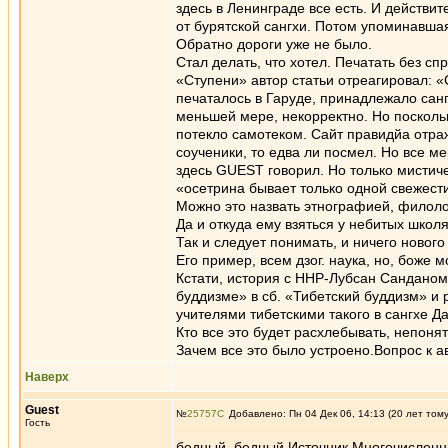
здесь в Ленинграде все есть. И действит
от бурятской сангхи. Потом упоминавша
Обратно дороги уже не было.
Стал делать, что хотел. Печатать без с
«Ступени» автор статьи отреагировал: «
печаталось в Гаруде, принадлежало санг
меньшей мере, некорректно. Но поскольк
потекло самотеком. Сайт правидйа отра
соученики, то едва ли посмел. Но все м
здесь GUEST говорил. Но только мистич
«осетрина бывает только одной свежести
Можно это назвать этнографией, филолог
Да и откуда ему взяться у небитых школ
Так и следует понимать, и ничего нового 
Его пример, всем дзог. наука, но, боже м
Кстати, история с ННР-Лубсан Санданом
буддизме» в сб. «Тибетский буддизм» и 
учителями тибетскими такого в сангхе Д
Кто все это будет расхлебывать, непонят
Зачем все это было устроено.Вопрос к а
Наверх
Guest
№
25757
Добавлено: Пн 04 Дек 06, 14:13 (20 лет том
Гость
бедный, бедный Источник Многочисленн