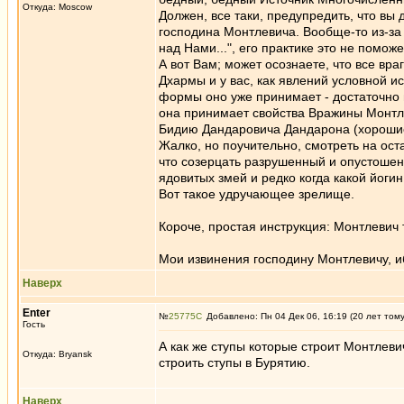
Откуда: Moscow
Должен, все таки, предупредить, что вы
господина Монтлевича. Вообще-то из-за
над Нами...", его практике это не поможе
А вот Вам; может осознаете, что все вра
Дхармы и у вас, как явлений условной и
формы оно уже принимает - достаточно 
она принимает свойства Вражины Монтле
Бидию Дандаровича Дандарона (хороши
Жалко, но поучительно, смотреть на оста
что созерцать разрушенный и опустошенн
ядовитых змей и редко когда какой йоги
Вот такое удручающее зрелище.
Короче, простая инструкция: Монтлевич 
Мои извинения господину Монтлевичу, иб
Наверх
Enter
№
25775
Добавлено: Пн 04 Дек 06, 16:19 (20 лет том
Гость
А как же ступы которые строит Монтлевич
Откуда: Bryansk
строить ступы в Бурятию.
Наверх