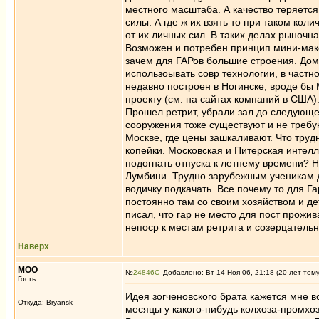
местного масштаба. А качество теряется
силы. А где ж их взять то при таком коли
от их личных сил. В таких делах рыночна
Возможен и потребен принцип мини-макс
зачем для ГАРов большие строения. Дом
использоывать совр технологии, в частн
недавно построен в Ногинске, вроде бы
проекту (см. на сайтах компаний в США
Прошел ретрит, убрали зал до следующе
сооружения тоже существуют и не требую
Москве, где цены зашкаливают. Что трудн
копейки. Московская и Питерская интел
подогнать отпуска к летнему времени? 
Лумбини. Трудно зарубежным ученикам до
водичку подкачать. Все почему то для Г
постоянно там со своим хозяйством и д
писал, что гар не место для пост прожи
непоср к местам ретрита и созерцатель
Наверх
MOO
№
24846
Добавлено: Вт 14 Ноя 06, 21:18 (20 лет том
Гость
Идея зогченовского брата кажется мне 
Откуда: Bryansk
месяцы у какого-нибудь колхоза-промхоз