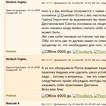
Nirdosh Yogino
№
24874
Добавлено: Вт 14 Ноя 06, 22:41 (20 лет том
Зарегистрирован: 14.11.2006
moo а у вас вообще получается с таким 
Суждений: 10
основное
Если у вас настоль
"хрена"(простите за выражение) вы практ
Дзогченовская Сангха основана на людях
ясно сказано когда можно считать себя т
может быть...
ЗЫ: сам себя таковым не считаю так как 
ЗЗЫ: но есть где-то далеко какие-то сом
проделав то, что необходимо для того, 
Наверх
Nirdosh Yogino
№
24876
Добавлено: Вт 14 Ноя 06, 22:57 (20 лет том
Зарегистрирован: 14.11.2006
А те кто обнаружили Ригпа вовремя пере
Суждений: 10
практику йидама или сделать шинэ устойч
надо... потому и вторичны... так что со
следственно право обсуждать методы пр
называть себя практиками Дзогчена.
Всех вам благ.
Наверх
Максим А
№
24882
Добавлено: Ср 15 Ноя 06, 01:45 (20 лет том