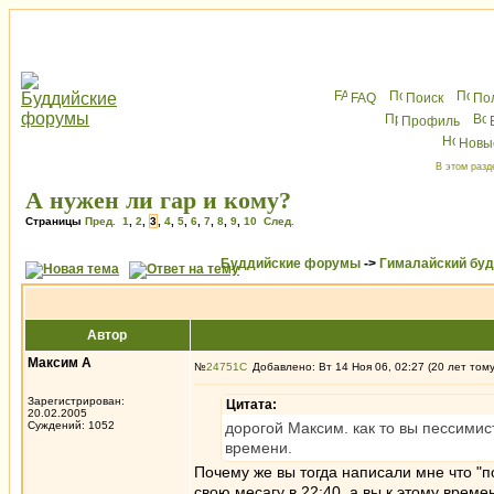
FAQ
Поиск
По
Профиль
Новы
В этом разд
А нужен ли гар и кому?
Страницы
Пред.
1
,
2
,
3
,
4
,
5
,
6
,
7
,
8
,
9
,
10
След.
Буддийские форумы
->
Гималайский бу
Автор
Максим А
№
24751
Добавлено: Вт 14 Ноя 06, 02:27 (20 лет том
Зарегистрирован:
Цитата:
20.02.2005
Суждений: 1052
дорогой Максим. как то вы пессимист
времени.
Почему же вы тогда написали мне что "
свою месагу в 22:40, а вы к этому време