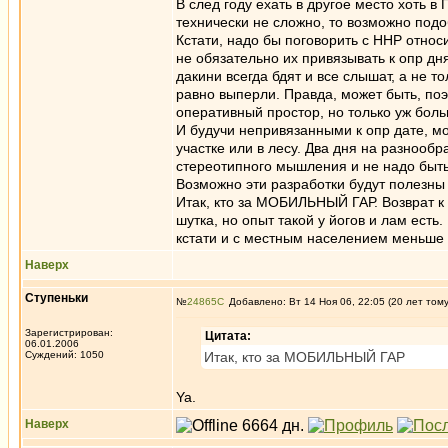
В след году ехать в другое место хоть в
технически не сложно, то возможно под
Кстати, надо бы поговорить с ННР относ
не обязательно их привязывать к опр дн
дакини всегда бдят и все слышат, а не т
равно выперли. Правда, может быть, поэ
оперативный простор, но только уж боль
И будучи непривязанными к опр дате,
участке или в лесу. Два дня на разнооб
стереотипного мышления и не надо быть
Возможно эти разработки будут полезны 
Итак, кто за МОБИЛЬНЫЙ ГАР. Возврат 
шутка, но опыт такой у йогов и лам есть.
кстати и с местным населением меньше
Наверх
Ступеньки
№
24865
Добавлено: Вт 14 Ноя 06, 22:05 (20 лет том
Зарегистрирован:
Цитата:
06.01.2006
Суждений: 1050
Итак, кто за МОБИЛЬНЫЙ ГАР
Ya.
Наверх