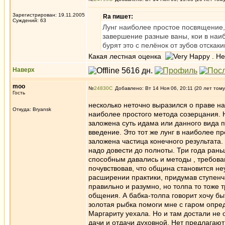
Зарегистрирован: 19.11.2005
Ra пишет:
Суждений: 63
Лунг наиболее простое посвящение,
завершение разные ваны, кои в наиб
бурят это с пелёнок от зубов отскаки
Какая лестная оценка
. Не
Наверх
moo
№
24830
Добавлено: Вт 14 Ноя 06, 20:11 (20 лет тому
Гость
несколько неточно выразился о праве на 
Откуда: Bryansk
наиболее простого метода созерцания. Но
заложена суть идама или данного вида 
введение. Это тот же лунг в наиболее п
заложена частица конечного результата
надо довести до полноты. Три года рань
способным давались и методы , требова
почувствовав, что община становится н
расширении практики, придумав ступенч
правильно и разумно, но толпа то тоже 
общения. А бабка-толпа говорит хочу быт
золотая рыбка помоги мне с гаром опред
Маргариту уехала. Но и там достали не о
дачи и отдачи духовной. Нет предлагают