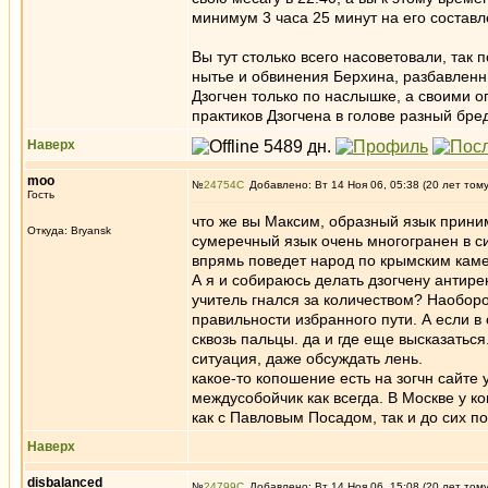
минимум 3 часа 25 минут на его состав
Вы тут столько всего насоветовали, так
нытье и обвинения Берхина, разбавленн
Дзогчен только по наслышке, а своими о
практиков Дзогчена в голове разный бре
Наверх
moo
№
24754
Добавлено: Вт 14 Ноя 06, 05:38 (20 лет том
Гость
что же вы Максим, образный язык прини
Откуда: Bryansk
сумеречный язык очень многогранен в си
впрямь поведет народ по крымским каме
А я и собираюсь делать дзогчену антире
учитель гнался за количеством? Наоборо
правильности избранного пути. А если в
сквозь пальцы. да и где еще высказаться
ситуация, даже обсуждать лень.
какое-то копошение есть на зогчн сайте у
междусобойчик как всегда. В Москве у ко
как с Павловым Посадом, так и до сих п
Наверх
disbalanced
№
24799
Добавлено: Вт 14 Ноя 06, 15:08 (20 лет том