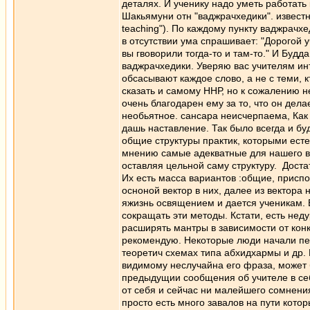
деталях. И ученику надо уметь работать
Шакьямуни отн "ваджрачхедики". известн
teaching"). По каждому пункту ваджрачхе
в отсутствии ума спрашивает: "Дорогой уч
вы гвоворили тогда-то и там-то." И Будда
ваджрачхедики. Уверяю вас учителям ин
обсасывают каждое слово, а не с теми, к
сказать и самому ННР, но к сожалению н
очень благодарен ему за то, что он дел
необьятное. сансара неисчерпаема, Как с
дашь наставление. Так было всегда и бу
общие структуры практик, которыми есте
мнению самые адекватные для нашего вр
оставляя цельной саму структуру. Доста
Их есть масса вариантов :общие, приспо
осноной вектор в них, далее из вектора
яжизнь освящением и дается ученикам. 
сокращать эти методы. Кстати, есть нед
расширять мантры в зависимости от кон
рекомендую. Некоторые люди начали пе
теоретич схемах типа абхидхармы и др. И
видимому неслучайна его фраза, может б
предыдущии сообщения об учителе в себе
от себя и сейчас ни малейшего сомнения
просто есть много завалов на пути кото