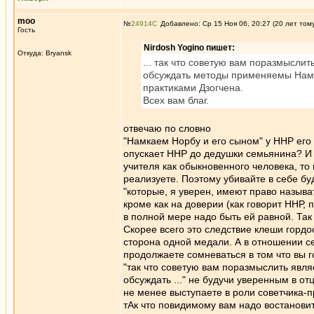
moo
№
24914
Добавлено: Ср 15 Ноя 06, 20:27 (20 лет том
Гость
Nirdosh Yogino пишет:
Откуда: Bryansk
... так что советую вам поразмыслит
обсуждать методы применяемы Намка
практиками Дзогчена.
Всех вам благ.
отвечаю по словно
"Намкаем Норбу и его сыном" у ННР его 
опускает ННР до дедушки семьянина? И 
учителя как обыкновенного человека, то
реализуете. Поэтому убивайте в себе буд
"которые, я уверен, имеют право называ
кроме как на доверии (как говорит ННР,
в полной мере надо быть ей равной. Так
Скорее всего это следствие клеши гордо
сторона одной медали. А в отношении 
продолжаете сомневаться в том что вы 
"так что советую вам поразмыслить являе
обсуждать ..." не будучи уверенным в от
не менее выступаете в роли советчика-
тАк что повидимому вам надо востановит