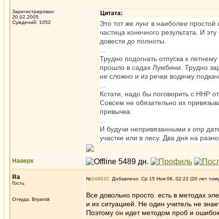
Зарегистрирован:
Цитата:
20.02.2005
Суждений: 1052
Это тот же лунг в наиболее простой
частица конечного результата. И э
довести до полноты.
...
Трудно подогнать отпуска к летнем
прошло в садах Лумбини. Трудно зар
не сложно и из речки водичку подкач
...
Кстати, надо бы поговорить с ННР от
Совсем не обязательно их привязыва
привычка.
...
И будучи непривязанными к опр д
участке или в лесу. Два дня на раз
Наверх
Ra
№
24883
Добавлено: Ср 15 Ноя 06, 02:22 (20 лет том
Гость
Все довольно просто. есть в методах э
Откуда: Bryansk
и их ситуацией. Не один учитель не знает
Поэтому он идет методом проб и ошибок