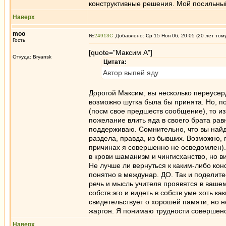
конструктивные решения. Мой посильный
Наверх
moo
№
24913
Добавлено: Ср 15 Ноя 06, 20:05 (20 лет том
Гость
[quote="Максим А"]
Откуда: Bryansk
Цитата:
Автор выпей яду
Дорогой Максим, вы несколько переусер
возможно шутка была бы принята. Но, по
(посм свое предшеств сообщение), то и
пожелание влить яда в своего брата ра
поддерживаю. Сомнительно, что вы най
раздела, правда, из бывших. Возможно, 
причинах я совершенно не осведомлен).
в крови шаманизм и чингиcханство, но в
Не лучше ли вернуться к каким-либо кон
понятно в междунар. ДО. Так и поделите
речь и мысль учителя проявятся в ваше
собств эго и видеть в собств уме хоть к
свидетельствует о хорошей памяти, но н
жаргон. Я понимаю трудности совершенст
Наверх