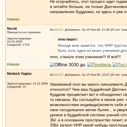
Не огорчайтесь, этот процесс идет года
и читайте больше, не только Дзогченовс
направлении буддизма, но здесь я уже 
Наверх
Neroli
№
24915
Добавлено: Ср 15 Ноя 06, 21:58 (20 лет том
Принцесса на горошине
Зарегистрирован:
moo пишет:
24.05.2005
Суждений: 1719
Иногда мне кажется, что ННР грустн
быть хоть один из моих учеников до
moo, станьте этим учеником!!! И всё!!!
Наверх
Nirdosh Yogino
№
24916
Добавлено: Ср 15 Ноя 06, 22:07 (20 лет том
Зарегистрирован: 14.11.2006
Уважаемый moo вы какого смешиваете Дзо
Суждений: 10
относится? Чем ваш буддийский Дзогчен 
буддизм процветает вот и объединяет сво
то связаны. Вы состыкуйте в своем уме:
возможностями индивида(можете себя в
свое сегодняшнее житие бытие... и уве
уровне в буддийской системе учений отпа
ЗЫ: а в основании пространство лежит, в
ЗЗЫ: ретрит ННР какой-нибудь прослушайт