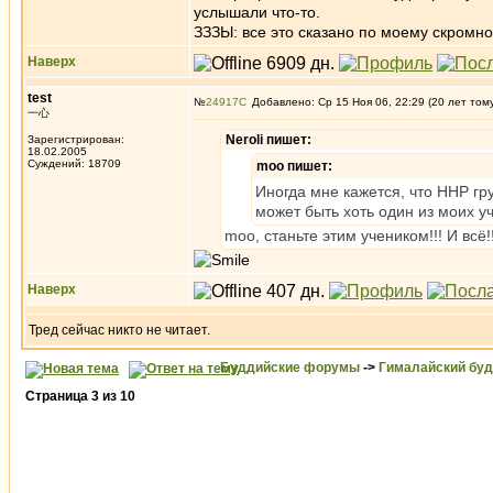
услышали что-то.
ЗЗЗЫ: все это сказано по моему скромн
Наверх
test
№
24917
Добавлено: Ср 15 Ноя 06, 22:29 (20 лет том
一心
Neroli пишет:
Зарегистрирован:
18.02.2005
Суждений: 18709
moo пишет:
Иногда мне кажется, что ННР гр
может быть хоть один из моих у
moo, станьте этим учеником!!! И всё!!
Наверх
Тред сейчас никто не читает.
Буддийские форумы
->
Гималайский бу
Страница
3
из
10