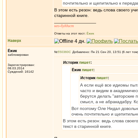
почтительно и щепитильно к перед
В этом есть резон: ведь слова своего уч
старинной книге.
_________________
нео-буддист
Ответы на этот пост:
Ёжик
Наверх
Ёжик
№
550360
Добавлено: Пн 21 Сен 20, 13:51 (6 лет том
заблокирован
Историк
пишет
:
Зарегистрирован:
08.03.2014
Ёжик
пишет
:
Суждений: 16142
Историк
пишет
:
А если ещё все идиомы пыт
часто и видим в академиче
берутся делать "авторские 
смысл, а не абракадабру. К
Вот поэтому Оле Нидал довольно
очень почтительно и щепитильн
В этом есть резон: ведь слова свое
текст в старинной книге.