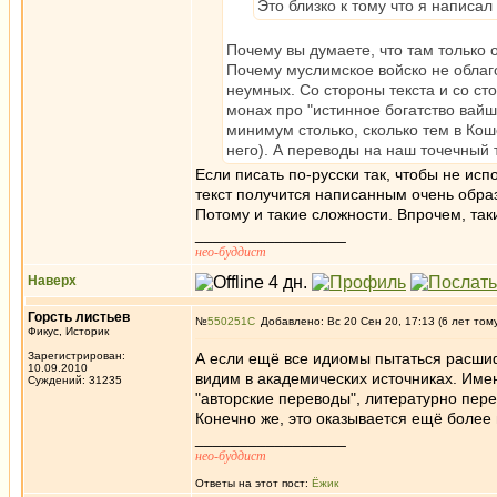
Это близко к тому что я написа
Почему вы думаете, что там только 
Почему муслимское войско не облаг
неумных. Со стороны текста и со с
монах про "истинное богатство вай
минимум столько, сколько тем в Кош
него). А переводы на наш точечный
Если писать по-русски так, чтобы не исп
текст получится написанным очень образ
Потому и такие сложности. Впрочем, так
_________________
нео-буддист
Наверх
Горсть листьев
№
550251
Добавлено: Вс 20 Сен 20, 17:13 (6 лет том
Фикус, Историк
Зарегистрирован:
А если ещё все идиомы пытаться расшиф
10.09.2010
видим в академических источниках. Име
Суждений: 31235
"авторские переводы", литературно перер
Конечно же, это оказывается ещё более
_________________
нео-буддист
Ответы на этот пост:
Ёжик