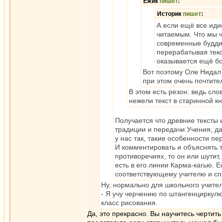
Ёжик
пишет
:
Историк
пишет
:
А если ещё все иди
читаемым. Что мы ч
современные буддис
перерабатывая текст
оказывается ещё бо
Вот поэтому Оле Нидал 
при этом очень почтит
В этом есть резон: ведь сл
нежели текст в старинной кн
Получается что древние тексты и
традиции и передачи Учения, да
у нас так, такие особенности пе
И комментировать и объяснять т
противоречиях, то он или шутит, 
есть в его линии Карма-кагью. Е
соответствующему учителю и сп
Ну, нормально для школьного учител
- Я учу черчению по штангенциркулю
класс рисования.
Да, это прекрасно. Вы научитесь чертить