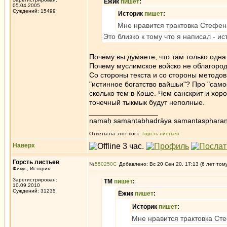
Ёжик
пишет
:
05.04.2005
Суждений: 15499
Историк
пишет
:
Мне нравится трактовка Стефена
Это близко к тому что я написал - 
Почему вы думаете, что там только одна
Почему муслимское войско не облагород
Со стороны текста и со стороны методо
"истинное богатство вайшьи"? Про "сам
сколько тем в Коше. Чем санскрит и хор
точечный тыкмык будут неполные.
_________________
namaḥ samantabhadrāya samantaspharaṇ
Ответы на этот пост:
Горсть листьев
Наверх
Горсть листьев
№
550250
Добавлено: Вс 20 Сен 20, 17:13 (6 лет том
Фикус, Историк
Зарегистрирован:
ТМ
пишет
:
10.09.2010
Суждений: 31235
Ёжик
пишет
:
Историк
пишет
:
Мне нравится трактовка Сте