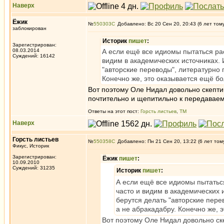
Наверх
Ёжик
№
550303
Добавлено: Вс 20 Сен 20, 20:43 (6 лет том
заблокирован
Историк
пишет
:
Зарегистрирован:
08.03.2014
А если ещё все идиомы пытаться ра
Суждений: 16142
видим в академических источниках.
"авторские переводы", литературно п
Конечно же, это оказывается ещё бо
Вот поэтому Оле Нидал довольно скептич
почтительно и щепитильно к передавае
Ответы на этот пост:
Горсть листьев
,
ТМ
Наверх
Горсть листьев
№
550358
Добавлено: Пн 21 Сен 20, 13:22 (6 лет том
Фикус, Историк
Зарегистрирован:
Ёжик
пишет
:
10.09.2010
Суждений: 31235
Историк
пишет
:
А если ещё все идиомы пытатьс
часто и видим в академических
берутся делать "авторские пере
а не абракадабру. Конечно же, 
Вот поэтому Оле Нидал довольно ске