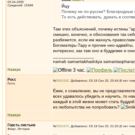
05.04.2005
Суждений: 15499
Йцу
Почему не по-русски? Благородные 
То есть действовать, думать в соот
Там этих объяснений, почему истины "а
смишно, конечно, и обоснования так себе
разбежится, если им жахнуть православн
Богоматерь-Тару и прочие нео-адвайты, 
интересно, как там оно в буддизме и он
_________________
namaḥ samantabhadrāya samantaspharaṇ
Наверх
Росс
№
550153
Добавлено: Сб 19 Сен 20, 20:44 (6 лет том
Гость
Ёжик, к сожалению, вы не представляете
всех удавалось убедить и научить, то н
каждый в этой жизни может стать буддой,
из любопытства не попробовать?
Наверх
Горсть листьев
№
550167
Добавлено: Сб 19 Сен 20, 21:20 (6 лет том
Фикус, Историк