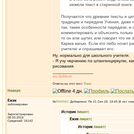
нежели текст в старинной книге.
Получается что древние тексты и цит
традиции и передачи Учения, даже пе
так, такие особенности передачи, и
комментировать и объяснять только 
то он или шутит, или говорит что не з
Карма-кагью. Если кто либо хочет р
учителю и спрашивает его.
Ну, нормально для школьного учителя.
- Я учу черчению по штангенциркулю, ка
рисования.
_________________
нео-буддист
Ответы на этот пост:
Ёжик
Наверх
Ёжик
№
550450
Добавлено: Пн 21 Сен 20, 19:45 (6 лет том
заблокирован
Историк
пишет
:
Зарегистрирован:
08.03.2014
Ёжик
пишет
:
Суждений: 16142
Историк
пишет
: