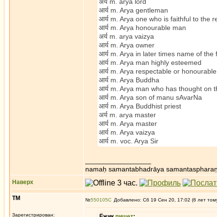
अर्य m. arya lord
आर्य m. Arya gentleman
आर्य m. Arya one who is faithful to the r
आर्य m. Arya honourable man
अर्य m. arya vaizya
आर्य m. Arya owner
आर्य m. Arya in later times name of the 
आर्य m. Arya man highly esteemed
आर्य m. Arya respectable or honourable
आर्य m. Arya Buddha
आर्य m. Arya man who has thought on th
आर्य m. Arya son of manu sAvarNa
आर्य m. Arya Buddhist priest
अर्य m. arya master
आर्य m. Arya master
आर्य m. Arya vaizya
आर्य m. voc. Arya Sir
_________________
namaḥ samantabhadrāya samantaspharaṇ
Наверх
ТМ
№
550105
Добавлено: Сб 19 Сен 20, 17:02 (6 лет том
Зарегистрирован:
Ёжик
пишет
: