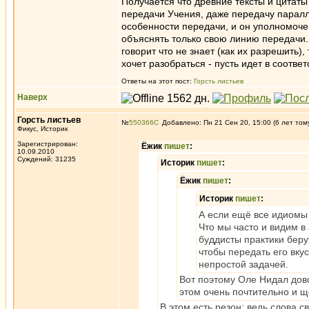
Получается что древние тексты и цитаты 
передачи Учения, даже передачу параллел
особенности передачи, и он уполномочен
объяснять только свою линию передачи. 
говорит что не знает (как их разрешить),
хочет разобраться - пусть идет в соотв
Ответы на этот пост:
Горсть листьев
Наверх
Горсть листьев
№
550366
Добавлено: Пн 21 Сен 20, 15:00 (6 лет том
Фикус, Историк
Зарегистрирован:
Ёжик
пишет
:
10.09.2010
Суждений: 31235
Историк
пишет
:
Ёжик
пишет
:
Историк
пишет
:
А если ещё все идиомы
Что мы часто и видим 
буддисты практики беру
чтобы передать его вку
непростой задачей.
Вот поэтому Оле Нидал дово
этом очень почтительно и 
В этом есть резон: ведь слова 