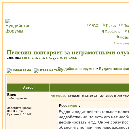
FAQ
Поиск
По
Профиль
Новы
В этом разд
Пелевин повторяет за неграмотными олух
Страницы
Пред.
1
,
2
,
3
,
4
,
5
,
6
,
7
,
8
,
9
,
10
След.
Буддийские форумы
->
Буддистская фи
Автор
Ёжик
№
550092
Добавлено: Сб 19 Сен 20, 14:20 (6 лет том
заблокирован
Росс
пишет
:
Зарегистрирован:
08.03.2014
Будда и видит действительное полож
Суждений: 16142
недвойственно, то есть его нет необ
дефинировать и т.д. Он же сразу по
объяснять по причине невозможност