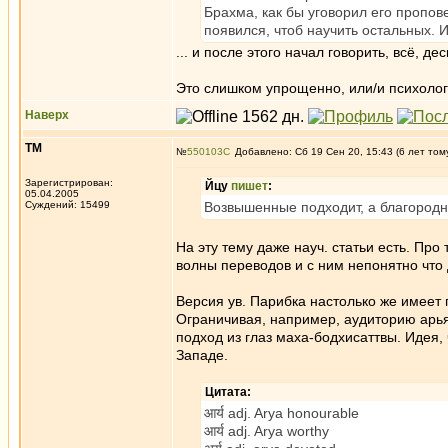
Брахма, как бы уговорил его проповед
появился, чтоб научить остальных. 
... и после этого начал говорить, всё, д
Это слишком упрощенно, или/и психоло
Наверх
ТМ
№
550103
Добавлено: Сб 19 Сен 20, 15:43 (6 лет том
Зарегистрирован:
Йцу
пишет
:
05.04.2005
Суждений: 15499
Возвышенные подходит, а благородны
На эту тему даже науч. статьи есть. Про
волны переводов и с ним непонятно что 
Версия ув. Парибка настолько же имеет 
Ограничивая, например, аудиторию арьям
подход из глаз маха-бодхисаттвы. Идея, 
Западе.
Цитата:
आर्य adj. Arya honourable
आर्य adj. Arya worthy