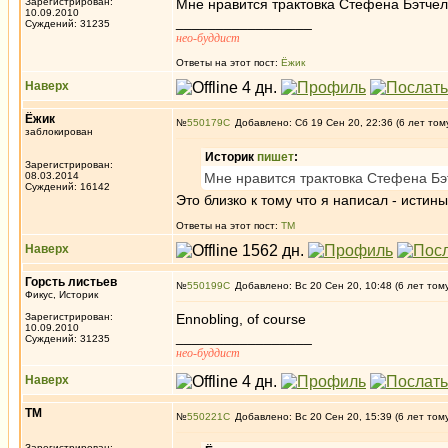
Зарегистрирован:
Мне нравится трактовка Стефена Бэтчело
10.09.2010
_________________
Суждений: 31235
нео-буддист
Ответы на этот пост:
Ёжик
Наверх
Ёжик
№
550179
Добавлено: Сб 19 Сен 20, 22:36 (6 лет том
заблокирован
Историк
пишет
:
Зарегистрирован:
08.03.2014
Мне нравится трактовка Стефена Бэт
Суждений: 16142
Это близко к тому что я написал - исти
Ответы на этот пост:
ТМ
Наверх
Горсть листьев
№
550199
Добавлено: Вс 20 Сен 20, 10:48 (6 лет том
Фикус, Историк
Зарегистрирован:
Ennobling, of course
10.09.2010
_________________
Суждений: 31235
нео-буддист
Наверх
ТМ
№
550221
Добавлено: Вс 20 Сен 20, 15:39 (6 лет том
Зарегистрирован: