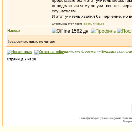
представьте если этот учитель мешал бы 
определиться чему он учит все же - чер
слушателям.
И этот учитель хвалил бы черчение, но 
Ответы на этот пост:
Горсть листьев
Наверх
Тред сейчас никто не читает.
Буддийские форумы
->
Буддистская фи
Страница
7
из
10
За информацию, размещённую на сайте пол
Мощь пх