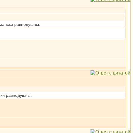
комански равнодушны.
нски равнодушны.