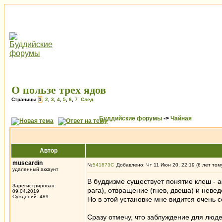
О пользе трех ядов
Страницы
1
,
2
,
3
,
4
,
5
,
6
,
7
След.
Буддийские форумы
->
Чайная
Автор
muscardin
№
541873
Добавлено: Чт 11 Июн 20, 22:19 (6 лет том
удаленный аккаунт
В буддизме существует понятие клеш - 
Зарегистрирован:
рага), отвращение (гнев, двеша) и неве
09.04.2019
Суждений: 489
Но в этой установке мне видится очень 
Сразу отмечу, что заблуждение для люд