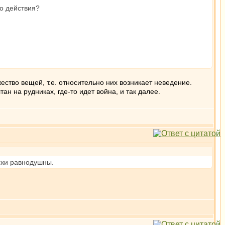
о действия?
ство вещей, т.е. относительно них возникает неведение.
н на рудниках, где-то идет война, и так далее.
нски равнодушны.