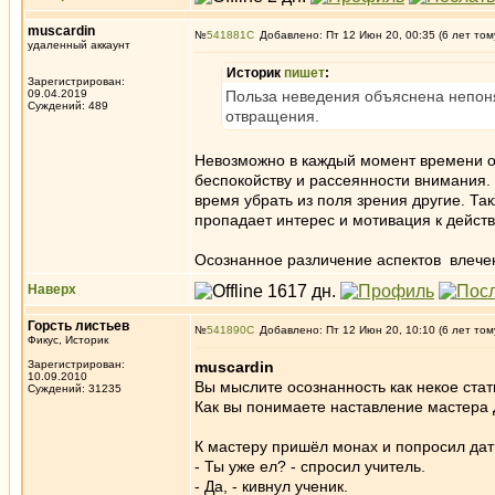
muscardin
№
541881
Добавлено: Пт 12 Июн 20, 00:35 (6 лет том
удаленный аккаунт
Историк
пишет
:
Зарегистрирован:
09.04.2019
Польза неведения объяснена непоня
Суждений: 489
отвращения.
Невозможно в каждый момент времени ос
беспокойству и рассеянности внимания.
время убрать из поля зрения другие. Так
пропадает интерес и мотивация к дейс
Осознанное различение аспектов влечен
Наверх
Горсть листьев
№
541890
Добавлено: Пт 12 Июн 20, 10:10 (6 лет том
Фикус, Историк
Зарегистрирован:
muscardin
10.09.2010
Вы мыслите осознанность как некое ста
Суждений: 31235
Как вы понимаете наставление мастера Дж
К мастеру пришёл монах и попросил дат
- Ты уже ел? - спросил учитель.
- Да, - кивнул ученик.