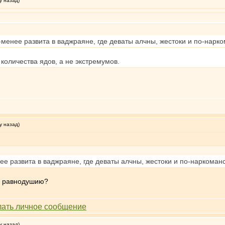
у назад)
е-менее развита в ваджраяне, где деваты алчны, жестоки и по-нар
 количества ядов, а не экстремумов.
у назад)
нее развита в ваджраяне, где деваты алчны, жестоки и по-наркома
 и равнодушию?
у назад)