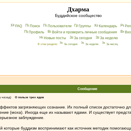
Дхарма
Буддийское сообщество
FAQ
Поиск
Пользователи
Группы
Календарь
Peг
Профиль
Войти и проверить личные сообщения
Вхo
Новые посты
За сегодня
За неделю
В этом разделе:
За сегодня
За неделю
За месяц
Сообщение
у назад)
О пользе трех ядов
аффектов загрязняющих сознание. Их полный список достаточно дли
дение (моха). Иногда еще их называют ядами. И существует предст
серьезное заблуждение.
ей которые буддизм воспринимают как источник методик помогающи