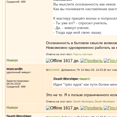
Суждений: 489
Вы мыслите осознанность как некое
Как вы понимаете наставление мастер
К мастеру пришёл монах и попросил
- Ты уже ел? - спросил учитель.
- Да, - кивнул ученик.
- Тогда иди мой свою чашку.
Осознанность в бытовом смысле возможн
Невозможно одновременно работать за ко
Ответы на этот пост:
Горсть листьев
Наверх
muscardin
№
541906
Добавлено: Пт 12 Июн 20, 14:23 (6 лет том
удаленный аккаунт
Death Worshiper
пишет
:
Зарегистрирован:
09.04.2019
Идея "трёх ядов" как пути более-ме
Суждений: 489
Это не то. Я о пользе ограниченного кол
Ответы на этот пост:
Death Worshiper
,
Death Worshiper
Наверх
Death Worshiper