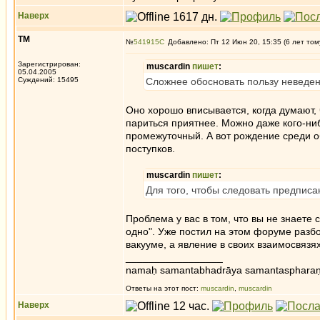
Наверх
ТМ
№
541915
Добавлено: Пт 12 Июн 20, 15:35 (6 лет том
Зарегистрирован:
muscardin
пишет
:
05.04.2005
Суждений: 15495
Сложнее обосновать пользу неведе
Оно хорошо вписывается, когда думают, ч
париться приятнее. Можно даже кого-нибу
промежуточный. А вот рождение среди об
поступков.
muscardin
пишет
:
Для того, чтобы следовать предписа
Проблема у вас в том, что вы не знаете 
одно". Уже постил на этом форуме разбо
вакууме, а явление в своих взаимосвязях.
_________________
namaḥ samantabhadrāya samantaspharaṇ
Ответы на этот пост:
muscardin
,
muscardin
Наверх