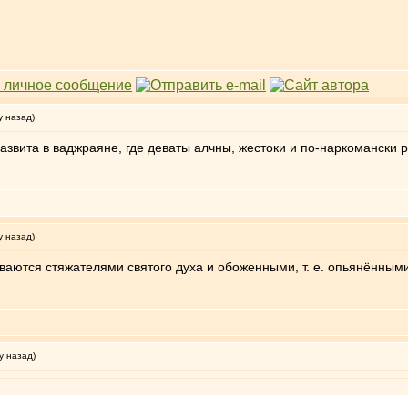
у назад)
развита в ваджраяне, где деваты алчны, жестоки и по-наркомански
у назад)
ываются стяжателями святого духа и обоженными, т. е. опьянённым
у назад)