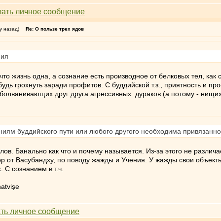
у назад)
Re: О пользе трех ядов
ния
то жизнь одна, а сознание есть производное от белковых тел, как с
дь грохнуть заради профитов. С буддийской т.з., приятность и про
олванивающих друг друга агрессивных дураков (а потому - нищих), 
ниям буддийского пути или любого другого необходима привязаннос
слов. Банально как что и почему называется. Из-за этого не различ
р от Васубандху, по поводу жажды и Учения. У жажды свои объекты
 С сознанием в т.ч.
atviṣe