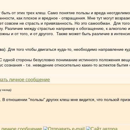
.
 быть от этих трех клеш. Само понятие пользы и вреда неотделимо
нности, как плохое и вредное - отвращения. Мне тут могут возрази
ет совсем не страсть и привязанность. Но это самообман. Для тог
му. Различие между страстью например к обогащению, к алкоголю и
жны и от того, и от другого. Также может быть различие в интенси
ва). Для того чтобы двигаться куда-то, необходимо направление ку
С одной стороны безусловно понимание истинного положения веще
 сознания - т.е. неведение относительно каких-то аспектов бытия 
у назад)
 В отношении "пользы" других клеш мне видится, что пользой приз