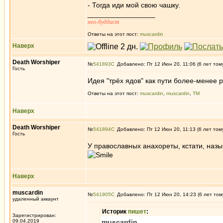
- Тогда иди мой свою чашку.
_________________
нео-буддист
Ответы на этот пост:
muscardin
Наверх
Death Worshiper
№
541893
Добавлено: Пт 12 Июн 20, 11:06 (6 лет том
Гость
Идея "трёх ядов" как пути более-менее 
Ответы на этот пост:
muscardin
,
muscardin
,
ТМ
Наверх
Death Worshiper
№
541894
Добавлено: Пт 12 Июн 20, 11:13 (6 лет том
Гость
У православных анахореты, кстати, наз
Наверх
muscardin
№
541905
Добавлено: Пт 12 Июн 20, 14:23 (6 лет том
удаленный аккаунт
Историк
пишет
:
Зарегистрирован:
09.04.2019
muscardin