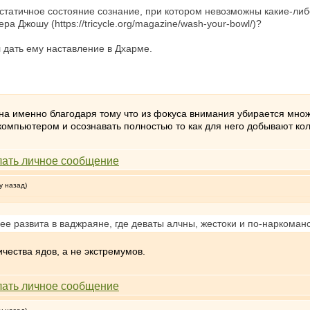
 статичное состояние сознание, при котором невозможны какие-либ
а Джошу (https://tricycle.org/magazine/wash-your-bowl/)?
 дать ему наставление в Дхарме.
а именно благодаря тому что из фокуса внимания убирается множе
мпьютером и осознавать полностью то как для него добывают колта
у назад)
нее развита в ваджраяне, где деваты алчны, жестоки и по-наркома
ичества ядов, а не экстремумов.