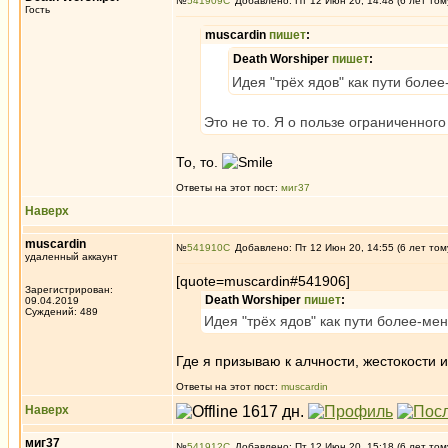
№
541909
Добавлено: Пт 12 Июн 20, 14:48 (6 лет том
Гость
muscardin
пишет
:
Death Worshiper
пишет
:
Идея "трёх ядов" как пути боле
Это не то. Я о пользе ограниченного
То, то.
Ответы на этот пост:
миг37
Наверх
muscardin
№
541910
Добавлено: Пт 12 Июн 20, 14:55 (6 лет том
удаленный аккаунт
[quote=muscardin#541906]
Зарегистрирован:
Death Worshiper
пишет
:
09.04.2019
Суждений: 489
Идея "трёх ядов" как пути более-ме
Где я призываю к алчности, жестокости
Ответы на этот пост:
muscardin
Наверх
миг37
№
541912
Добавлено: Пт 12 Июн 20, 15:18 (6 лет том