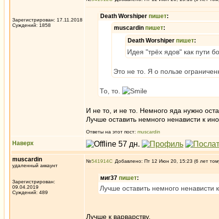
Death Worshiper
пишет
:
Зарегистрирован: 17.11.2018
Суждений: 1858
muscardin
пишет
:
Death Worshiper
пишет
:
Идея "трёх ядов" как пути 
Это не то. Я о пользе ограничен
То, то.
И не то, и не то. Немного яда нужно ос
Лучше оставить немного ненависти к ин
Ответы на этот пост:
muscardin
Наверх
muscardin
№
541914
Добавлено: Пт 12 Июн 20, 15:23 (6 лет том
удаленный аккаунт
миг37
пишет
:
Зарегистрирован:
09.04.2019
Лучше оставить немного ненависти 
Суждений: 489
Лучше к варварству.