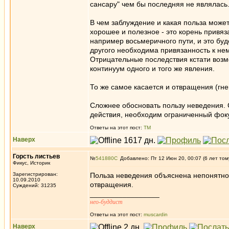
сансару" чем бы последняя не являлась
В чем заблуждение и какая польза может
хорошее и полезное - это корень привяза
например восьмеричного пути, и это буд
другого необходима привязанность к не
Отрицательные последствия кстати возмо
континуум одного и того же явления.
То же самое касается и отвращения (гне
Сложнее обосновать пользу неведения. 
действия, необходим ограниченный фокус
Ответы на этот пост:
ТМ
Наверх
Горсть листьев
№
541880
Добавлено: Пт 12 Июн 20, 00:07 (6 лет том
Фикус, Историк
Зарегистрирован:
Польза неведения объяснена непонятно.
10.09.2010
отвращения.
Суждений: 31235
_________________
нео-буддист
Ответы на этот пост:
muscardin
Наверх