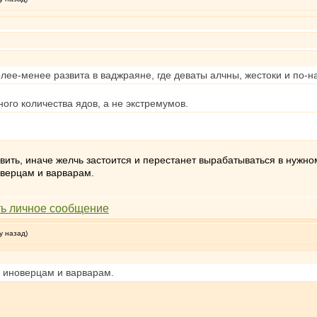
более-менее развита в ваджраяне, где деваты алчны, жестоки и по
ного количества ядов, а не экстремумов.
тавить, иначе желчь застоится и перестанет вырабатываться в нужн
оверцам и варварам.
у назад)
к иноверцам и варварам.