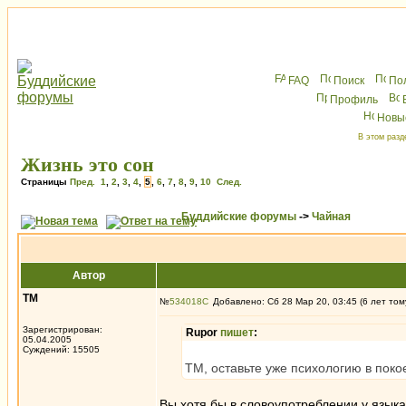
FAQ
Поиск
По
Профиль
Новы
В этом разд
Жизнь это сон
Страницы
Пред.
1
,
2
,
3
,
4
,
5
,
6
,
7
,
8
,
9
,
10
След.
Буддийские форумы
->
Чайная
Автор
ТМ
№
534018
Добавлено: Сб 28 Мар 20, 03:45 (6 лет том
Зарегистрирован:
Rupor
пишет
:
05.04.2005
Суждений: 15505
ТМ, оставьте уже психологию в покое
Вы хотя бы в словоупотреблении у языка