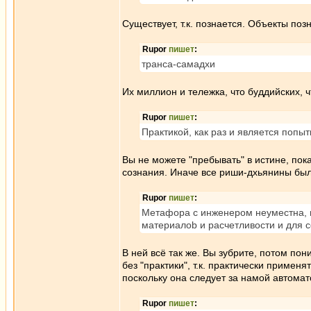
Существует, т.к. познается. Объекты поз
Rupor
пишет
:
транса-самадхи
Их миллион и тележка, что буддийских, ч
Rupor
пишет
:
Практикой, как раз и является попыт
Вы не можете "пребывать" в истине, пока
сознания. Иначе все риши-дхьянины бы
Rupor
пишет
:
Метафора с инженером неуместна, 
материалоb и расчетливости и для с
В ней всё так же. Вы зубрите, потом по
без "практики", т.к. практически примен
поскольку она следует за намой автомат
Rupor
пишет
: