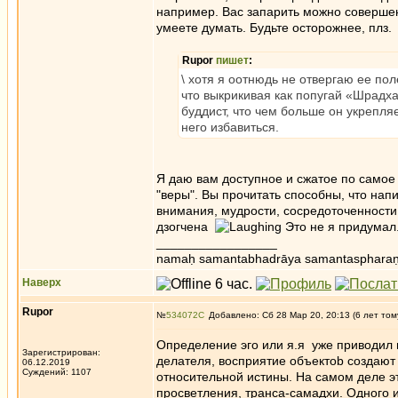
например. Вас запарить можно совершен
умеете думать. Будьте осторожнее, плз.
Rupor
пишет
:
\ хотя я оотнюдь не отвергаю ее пол
что выкрикивая как попугай «Шрадха,
буддист, что чем больше он укрепляет
него избавиться.
Я даю вам доступное и сжатое по самое
"веры". Вы прочитать способны, что нап
внимания, мудрости, сосредоточенности. 
дзогчена
Это не я придумал
_________________
namaḥ samantabhadrāya samantaspharaṇ
Наверх
Rupor
№
534072
Добавлено: Сб 28 Мар 20, 20:13 (6 лет том
Определение эго или я.я уже приводил 
Зарегистрирован:
делателя, восприятие объектоb создают 
06.12.2019
Суждений: 1107
относительной истины. На самом деле эт
просветления, транса-самадхи. Одного 