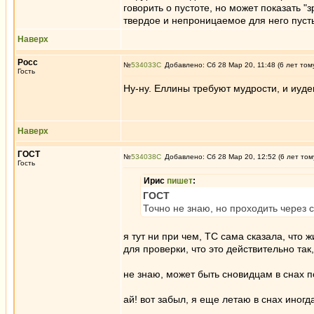
говорить о пустоте, но может показать "
твердое и непроницаемое для него пуст
Наверх
Росс
№
534033
Добавлено: Сб 28 Мар 20, 11:48 (6 лет том
Гость
Ну-ну. Еллины требуют мудрости, и иуде
Наверх
ГОСТ
№
534038
Добавлено: Сб 28 Мар 20, 12:52 (6 лет том
Гость
Ирис
пишет
:
ГОСТ
Точно не знаю, но проходить через 
я тут ни при чем, ТС сама сказала, что жи
для проверки, что это действительно так
не знаю, может быть сновидцам в снах п
ай! вот забыл, я еще летаю в снах иногда