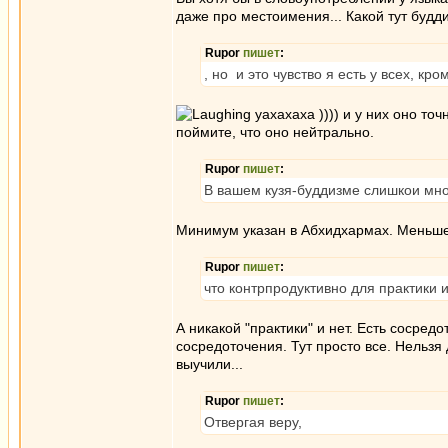
даже про местоимения... Какой тут будди
Rupor
пишет
:
, но и это чувство я есть у всех, к
уахахаха )))) и у них оно точ
поймите, что оно нейтрально.
Rupor
пишет
:
В вашем кузя-буддизме слишкои мно
Минимум указан в Абхидхармах. Меньше 
Rupor
пишет
:
что контрпродуктивно для практики 
А никакой "практики" и нет. Есть сосред
сосредоточения. Тут просто все. Нельзя
выучили...
Rupor
пишет
:
Отвергая веру,