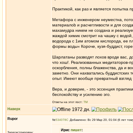
Практикой, как раз и является попытка п
Метафора с инженером неуместна, пото
материалоb и расчетливости и для созда
махамудра никем не создана и реализуе
жаждой химик смотрит на чашку с водой, 
водорода с 1им атомом кислорода, ее пло
формы воды« Короче, кузя-буддист, горе
Шарлатаны разводят лохов вроде вас, до
что хош!. Реализованных медитаторов-п
оскорбления, полны блаженства, да и в
заметно. Они нахватались буддистских 
опыт. Имеют вообще превратный взгляд ч
Вера, и доверие, - это эссенция практик
беспокойству и усилению эго.
Ответы на этот пост:
ТМ
Наверх
Rupor
№
534078
Добавлено: Вс 29 Мар 20, 01:04 (6 лет том
Ирис
пишет
:
Зарегистрирован: