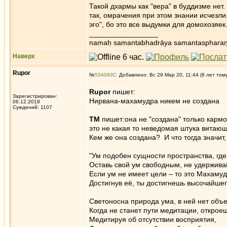
Такой дхармы как "вера" в буддизме нет
так, омрачения при этом знании исчезли.
эго", бо это все выдумки для домохозяек
_________________
namaḥ samantabhadrāya samantaspharaṇ
Наверх
Rupor
№
534093
Добавлено: Вс 29 Мар 20, 11:44 (6 лет том
Rupor
пишет:
Зарегистрирован:
Нирвана-махамудра никем не создана
06.12.2019
Суждений: 1107
TM
пишет:она не "создана" только кармо
это не какая то неведомая штука витаю
Кем же она создана? И что тогда значит
"Ум подобен сущности пространства, где
Оставь свой ум свободным, не удерживай
Если ум не имеет цели – то это Махамуд
Достигнув её, ты достигнешь высочайше
Светоносна природа ума, в ней нет объе
Когда не станет пути медитации, открое
Медитируя об отсутствии восприятия,