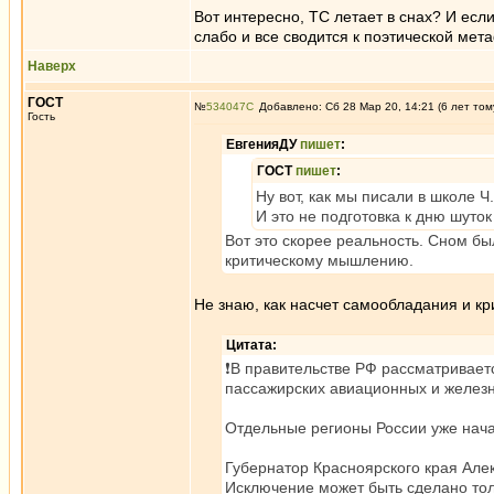
Вот интересно, ТС летает в снах? И если
слабо и все сводится к поэтической ме
Наверх
ГОСТ
№
534047
Добавлено: Сб 28 Мар 20, 14:21 (6 лет том
Гость
ЕвгенияДУ
пишет
:
ГОСТ
пишет
:
Ну вот, как мы писали в школе Ч
И это не подготовка к дню шуток
Вот это скорее реальность. Сном бы
критическому мышлению.
Не знаю, как насчет самообладания и к
Цитата:
❗️В правительстве РФ рассматривает
пассажирских авиационных и желез
Отдельные регионы России уже нача
Губернатор Красноярского края Але
Исключение может быть сделано тол