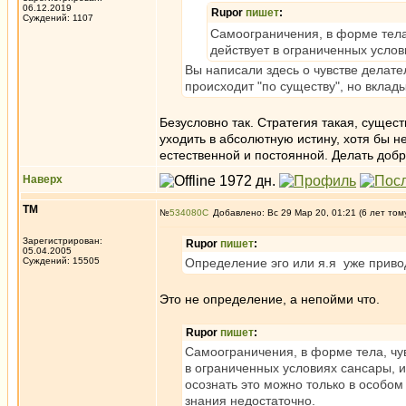
06.12.2019
Rupor
пишет
:
Суждений: 1107
Самоограничения, в форме тела,
действует в ограниченных услов
Вы написали здесь о чувстве делател
происходит "по существу", но вклад
Безусловно так. Стратегия такая, сущес
уходить в абсолютную истину, хотя бы н
естественной и постоянной. Делать доб
Наверх
ТМ
№
534080
Добавлено: Вс 29 Мар 20, 01:21 (6 лет том
Зарегистрирован:
Rupor
пишет
:
05.04.2005
Суждений: 15505
Определение эго или я.я уже приво
Это не определение, а непойми что.
Rupor
пишет
:
Самоограничения, в форме тела, чув
в ограниченных условиях сансары, и
осознать это можно только в особом
знания недостаточно.