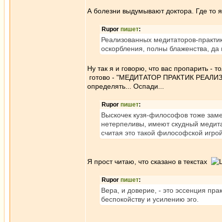
А болезни выдумывают доктора. Где то я
Rupor
пишет
:
Реализованных медитаторов-практик
оскорбления, полны блаженства, да
Ну так я и говорю, что вас пропарить - 
готово - "МЕДИТАТОР ПРАКТИК РЕАЛИ
определять... Оспади...
Rupor
пишет
:
Выскочек кузя-философов тоже заме
нетерпеливы, имеют скудный медита
считая это такой философской игрой
Я прост читаю, что сказано в текстах
Rupor
пишет
:
Вера, и доверие, - это эссенция пра
беспокойству и усилению эго.