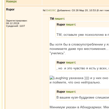
Наверх
Rupor
№
534026
Добавлено: Сб 28 Мар 20, 10:53 (6 лет том
ТМ
пишет
:
Зарегистрирован:
06.12.2019
Rupor
пишет
:
Суждений: 1107
ТМ, оставьте уже психологию в п
Вы хотя бы в словоупотреблении у я
понимаете даже про местоимения... 
"учились".
Rupor
пишет
:
, но и это чувство я есть у все
уахахаха )))) и у них оно
и поймите, что оно нейтрально.
Rupor
пишет
:
В вашем кузя-буддизме слишкои
Минимум указан в Абхидхармах. Мен