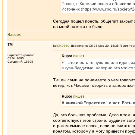
Позже, в Карелии власти объявили о
Источник (https://www.rbc.ru/society
Сегодня пошел поесть, общепит закрыт с
на моей памяти не было.
Наверх
ТМ
№
534066
Добавлено: Сб 28 Мар 20, 18:38 (6 лет том
Зарегистрирован:
Rupor
пишет
:
05.04.2005
Суждений: 15505
Я - это и есть то чувство или идея,
в кузя-буддизме, наверно это что-то
Т.е. вы сами не понимаете о чем говори
ветер, кст. Часами говорить и запороть
Rupor
пишет
:
А никакой "практики" и нет. Есть
Да, это большая проблема. Дело в том, 
соответствуют этой стране. Буддизм зат
строгом смысле слова, если не считать 
понятом, которому я могу привести пруфы