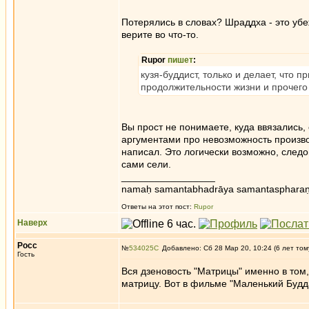
Потерялись в словах? Шраддха - это убе
верите во что-то.
Rupor
пишет
:
кузя-буддист, только и делает, что 
продолжительности жизни и прочего
Вы прост не понимаете, куда ввязались
аргументами про невозможность производ
написал. Это логически возможно, следо
сами сели.
_________________
namaḥ samantabhadrāya samantaspharaṇ
Ответы на этот пост:
Rupor
Наверх
Росс
№
534025
Добавлено: Сб 28 Мар 20, 10:24 (6 лет том
Гость
Вся дзеновость "Матрицы" именно в том, ч
матрицу. Вот в фильме "Маленький Будда