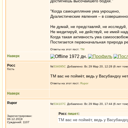
Достигнешь высочайшего бодхи."
"Когда самоцепляние ума укрощено,
Дуалистические явления – в совершенно
Не думай, не представляй, не исследуй,
Не медитируй, не действуй, не имей над
Когда такая активность ума самоосвобо
Постигается первоначальная природа ре
Ответы на этот пост:
ТМ
Наверх
Росс
№
534095
Добавлено: Вс 29 Мар 20, 12:28 (6 лет том
Гость
ТМ вас не поймёт, ведь у Васубандху нет
Ответы на этот пост:
Rupor
Наверх
Rupor
№
534107
Добавлено: Вс 29 Мар 20, 17:44 (6 лет том
Росс
пишет
:
Зарегистрирован:
06.12.2019
ТМ вас не поймёт, ведь у Васубандху
Суждений: 1107