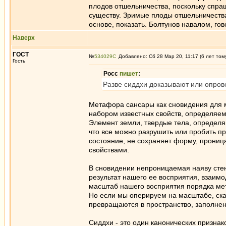
плодов отшельничества, поскольку спраш
существу. Зримые плоды отшельничества - 
основе, показать. Болтунов навалом, го
Наверх
ГОСТ
№
534029
Добавлено: Сб 28 Мар 20, 11:17 (6 лет том
Гость
Росс
пишет
:
Разве сиддхи доказывают или опрове
Метафора сансары как сновидения для 
набором известных свойств, определяемы
Элемент земли, твердые тела, определя
что все можно разрушить или пробить пр
состояние, не сохраняет форму, проница
свойствами.
В сновидении непроницаемая наяву стена
результат нашего ее восприятия, взаимо
масштаб нашего восприятия порядка метр
Но если мы оперируем на масштабе, скаж
превращаются в пространство, заполне
Сиддхи - это один канонических признако