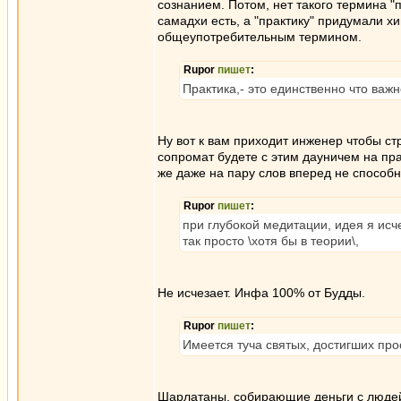
сознанием. Потом, нет такого термина "п
самадхи есть, а "практику" придумали хи
общеупотребительным термином.
Rupor
пишет
:
Практика,- это единственно что важн
Ну вот к вам приходит инженер чтобы стр
сопромат будете с этим дауничем на пра
же даже на пару слов вперед не способн
Rupor
пишет
:
при глубокой медитации, идея я исче
так просто \хотя бы в теории\,
Не исчезает. Инфа 100% от Будды.
Rupor
пишет
:
Имеется туча святых, достигших про
Шарлатаны, собирающие деньги с людей,