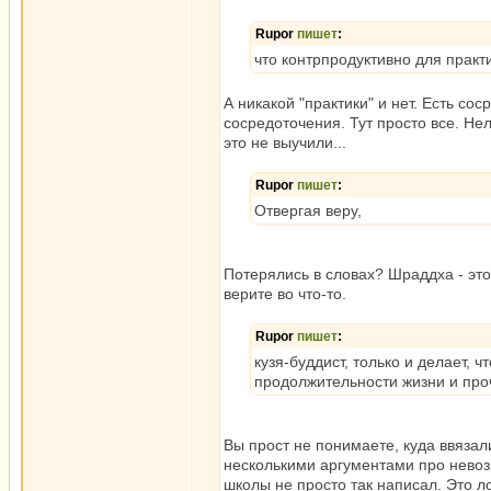
Rupor
пишет
:
что контрпродуктивно для практ
А никакой "практики" и нет. Есть со
сосредоточения. Тут просто все. Не
это не выучили...
Rupor
пишет
:
Отвергая веру,
Потерялись в словах? Шраддха - это
верите во что-то.
Rupor
пишет
:
кузя-буддист, только и делает, 
продолжительности жизни и про
Вы прост не понимаете, куда ввяза
несколькими аргументами про невозм
школы не просто так написал. Это л