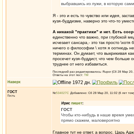
выбравшись из лужи, в которую сами
Я - это и есть то чувство или идея, заст
кузя-буддизме, наверно это что-то умест
А никакой "практики" и нет. Есть сос
единственно что важно, при глубокой мед
исчезает сансара,- это так просто \хотя
ничего о философии \ хотя я оотнюдь не
терминах. Он думает, что выкрикивая ка
просечет кузя-буддист, что чем больше он
труднее от него избавиться.
Последний раз редактировалось: Rupor (Сб 28 Мар 20, 
Ответы на этот пост:
ТМ
Наверх
ГОСТ
№
534027
Добавлено: Сб 28 Мар 20, 11:02 (6 лет том
Гость
Ирис
пишет
:
ГОСТ
Чтобы кто-нибудь в наше время умел
прямо скажем, маловероятно
Главное тут не ответ, а вопрос. Царь А