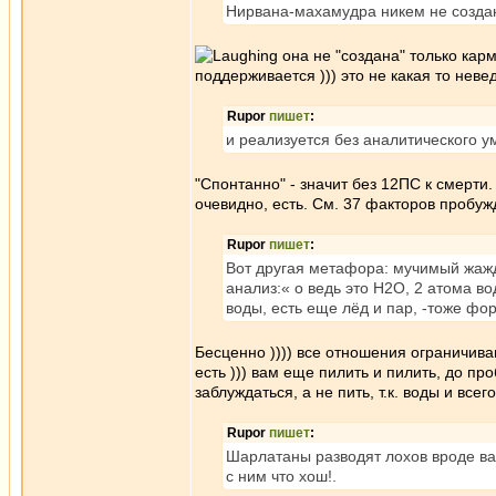
Нирвана-махамудра никем не созда
она не "создана" только ка
поддерживается ))) это не какая то не
Rupor
пишет
:
и реализуется без аналитического у
"Спонтанно" - значит без 12ПС к смерти.
очевидно, есть. См. 37 факторов пробуж
Rupor
пишет
:
Вот другая метафора: мучимый жаждо
анализ:« о ведь это Н2О, 2 атома во
воды, есть еще лёд и пар, -тоже фор
Бесценно )))) все отношения ограничив
есть ))) вам еще пилить и пилить, до п
заблуждаться, а не пить, т.к. воды и все
Rupor
пишет
:
Шарлатаны разводят лохов вроде вас
с ним что хош!.