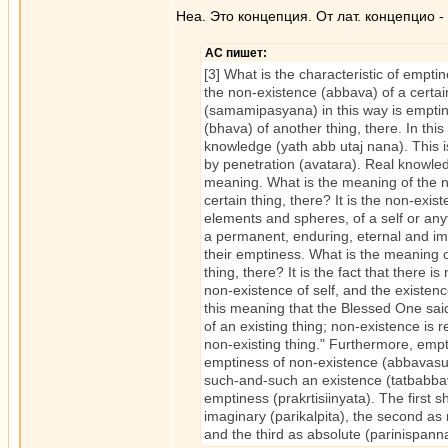
Неа. Это концепция. От лат. концепцио 
АС пишет:
[3] What is the characteristic of emptine
the non-existence (abbava) of a certai
(samamipasyana) in this way is emptine
(bhava) of another thing, there. In this
knowledge (yath abb utaj nana). This 
by penetration (avatara). Real knowl
meaning. What is the meaning of the n
certain thing, there? It is the non-exis
elements and spheres, of a self or anyt
a permanent, enduring, eternal and im
their emptiness. What is the meaning o
thing, there? It is the fact that there is 
non-existence of self, and the existence
this meaning that the Blessed One said
of an existing thing; non-existence is 
non-existing thing." Furthermore, empti
emptiness of non-existence (abbavasu
such-and-such an existence (tatbabba
emptiness (prakrtisiinyata). The first
imaginary (parikalpita), the second as 
and the third as absolute (parinispann