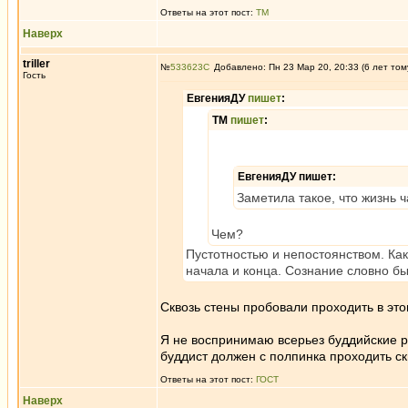
Ответы на этот пост:
ТМ
Наверх
triller
№
533623
Добавлено: Пн 23 Мар 20, 20:33 (6 лет том
Гость
ЕвгенияДУ
пишет
:
ТМ
пишет
:
ЕвгенияДУ пишет:
Заметила такое, что жизнь 
Чем?
Пустотностью и непостоянством. Как
начала и конца. Сознание словно бы
Сквозь стены пробовали проходить в этом
Я не воспринимаю всерьез буддийские ра
буддист должен с полпинка проходить ск
Ответы на этот пост:
ГОСТ
Наверх