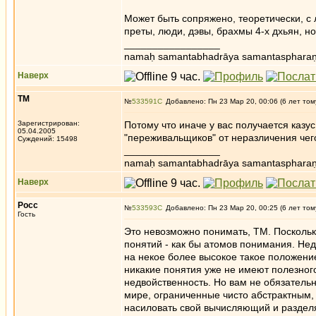
Может быть сопряжено, теоретически, с
преты, люди, дэвы, брахмы 4-х дхьян, но
_________________
namaḥ samantabhadrāya samantaspharaṇ
Наверх
ТМ
№
533591
Добавлено: Пн 23 Мар 20, 00:06 (6 лет том
Зарегистрирован:
Потому что иначе у вас получается казус
05.04.2005
"переживальщиков" от неразличения чег
Суждений: 15498
_________________
namaḥ samantabhadrāya samantaspharaṇ
Наверх
Росс
№
533593
Добавлено: Пн 23 Мар 20, 00:25 (6 лет том
Гость
Это невозможно понимать, ТМ. Поскольк
понятий - как бы атомов понимания. Нед
на некое более высокое такое положени
никакие понятия уже не имеют полезного,
недвойственность. Но вам не обязательн
мире, ограниченные чисто абстрактным,
насиловать свой вычисляющий и разде