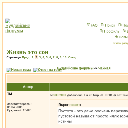
FAQ
Поиск
По
Профиль
Новы
В этом разд
Жизнь это сон
Страницы
Пред.
1
,
2
,
3
,
4
,
5
,
6
,
7
,
8
,
9
,
10
След.
Буддийские форумы
->
Чайная
Автор
ТМ
№
533590
Добавлено: Пн 23 Мар 20, 00:01 (6 лет том
Зарегистрирован:
Rupor
пишет
:
05.04.2005
Суждений: 15498
Пустота - это даже ооочень пережив
пустотой называют просто иллюзорно
истины