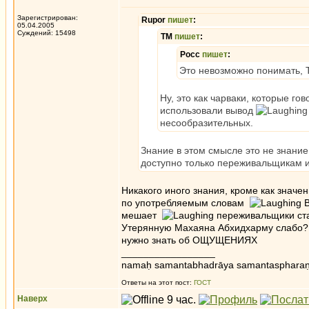
Зарегистрирован:
Rupor
пишет
:
05.04.2005
Суждений: 15498
ТМ
пишет
:
Росс
пишет
:
Это невозможно понимать, 
Ну, это как чарваки, которые г
использовали вывод
несообразительных.
Знание в этом смысле это не знани
доступно только переживальщикам и
Никакого иного знания, кроме как значе
по употребляемым словам
В
мешает
переживальщики стаб
Утерянную Махаяна Абхидхарму слабо
нужно знать об ОЩУЩЕНИЯХ
_________________
namaḥ samantabhadrāya samantaspharaṇ
Ответы на этот пост:
ГОСТ
Наверх