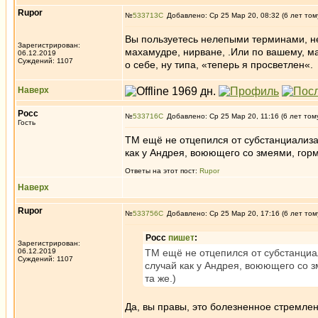
Rupor
№
533713
Добавлено: Ср 25 Мар 20, 08:32 (6 лет том
Вы пользуетесь нелепыми терминами, не
Зарегистрирован:
махамудре, нирване, .Или по вашему, м
06.12.2019
Суждений: 1107
о себе, ну типа, «теперь я просветлен«.
Наверх
Росс
№
533716
Добавлено: Ср 25 Мар 20, 11:16 (6 лет том
Гость
ТМ ещё не отцепился от субстанциализаци
как у Андрея, воюющего со змеями, горм
Ответы на этот пост:
Rupor
Наверх
Rupor
№
533756
Добавлено: Ср 25 Мар 20, 17:16 (6 лет том
Росс
пишет
:
Зарегистрирован:
06.12.2019
ТМ ещё не отцепился от субстанциали
Суждений: 1107
случай как у Андрея, воюющего со 
та же.)
Да, вы правы, это болезненное стремлен