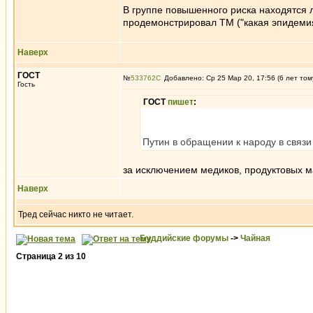
В группе повышенного риска находятся 
продемонстрировал ТМ ("какая эпидемия?"
Наверх
ГОСТ
№
533762
Добавлено: Ср 25 Мар 20, 17:56 (6 лет том
Гость
ГОСТ
пишет
:
Путин в обращении к народу в связ
за исключением медиков, продуктовых 
Наверх
Тред сейчас никто не читает.
Буддийские форумы
->
Чайная
Страница
2
из
10