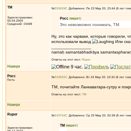
ТМ
№
533629
Добавлено: Пн 23 Мар 20, 23:44 (6 лет том
Зарегистрирован:
Росс
пишет
:
05.04.2005
Суждений: 15498
Это невозможно понимать, ТМ.
Ну, это как чарваки, которые говорили,
использовали вывод
Или сказ
_________________
namaḥ samantabhadrāya samantaspharaṇ
Ответы на этот пост:
Rupor
Наверх
Росс
№
533652
Добавлено: Вт 24 Мар 20, 10:32 (6 лет том
Гость
ТМ, почитайте Ланкаватара-сутру и покр
Ответы на этот пост:
ТМ
Наверх
Rupor
№
533704
Добавлено: Ср 25 Мар 20, 02:39 (6 лет том
ТМ
пишет
:
Зарегистрирован:
06.12.2019