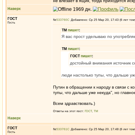
не влезает в ящик, тогда приходится ис
Наверх
ГОСТ
№
533760
Добавлено: Ср 25 Мар 20, 17:43 (6 лет том
Гость
ТМ
пишет
:
Я вас прост уделываю по употреб
ТМ
пишет
:
ГОСТ
пишет
:
достойный внимания источник с
люди настолько тупы, что дальше уж
Путин в обращении к народу в связи с
тупы, что дальше уже некуда", но главно
Всем здравствовать.)
Ответы на этот пост:
ГОСТ
,
ТМ
Наверх
ГОСТ
№
533761
Добавлено: Ср 25 Мар 20, 17:48 (6 лет том
Гость