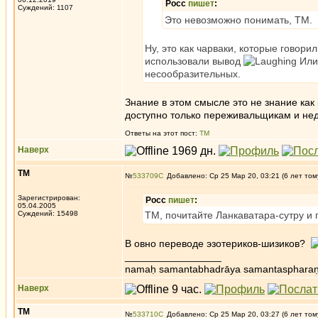
Росс
пишет
:
Суждений: 1107
Это невозможно понимать, ТМ.
Ну, это как чарваки, которые говор
использовали вывод
Или 
несообразительных.
Знание в этом смысле это не знание ка
доступно только переживальщикам и не
Ответы на этот пост:
ТМ
Наверх
ТМ
№
533709
Добавлено: Ср 25 Мар 20, 03:21 (6 лет том
Зарегистрирован:
Росс
пишет
:
05.04.2005
Суждений: 15498
ТМ, почитайте Ланкаватара-сутру и 
В овно переводе эзотериков-шизиков?
_________________
namaḥ samantabhadrāya samantaspharaṇ
Наверх
ТМ
№
533710
Добавлено: Ср 25 Мар 20, 03:27 (6 лет том