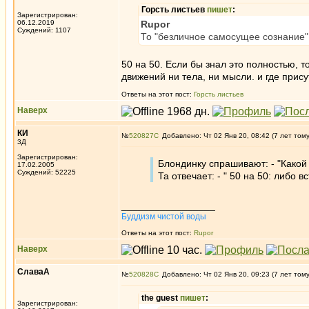
Горсть листьев
пишет
:
Зарегистрирован:
06.12.2019
Rupor
Суждений: 1107
То "безличное самосущее сознание", 
50 на 50. Если бы знал это полностью, то
движений ни тела, ни мысли. и где прису
Ответы на этот пост:
Горсть листьев
Наверх
КИ
№
520827
Добавлено: Чт 02 Янв 20, 08:42 (7 лет том
3Д
Зарегистрирован:
Блондинку спрашивают: - "Какой
17.02.2005
Суждений: 52225
Та отвечает: - " 50 на 50: либо вс
_________________
Буддизм чистой воды
Ответы на этот пост:
Rupor
Наверх
СлаваА
№
520828
Добавлено: Чт 02 Янв 20, 09:23 (7 лет том
the guest
пишет
:
Зарегистрирован: