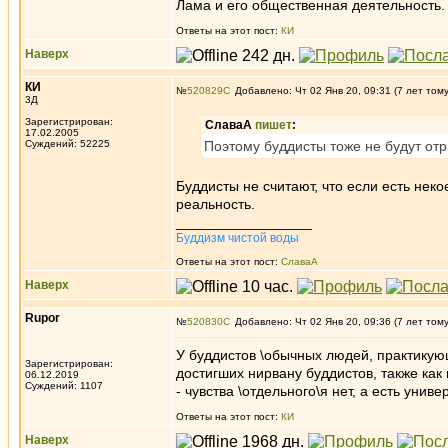
Лама и его общественная деятельность.
Ответы на этот пост:
КИ
Наверх
КИ
№
520829
Добавлено: Чт 02 Янв 20, 09:31 (7 лет том
3Д
Зарегистрирован:
СлаваА
пишет
:
17.02.2005
Суждений: 52225
Поэтому буддисты тоже не будут отр
Буддисты не считают, что если есть нек
реальность.
_________________
Буддизм чистой воды
Ответы на этот пост:
СлаваА
Наверх
Rupor
№
520830
Добавлено: Чт 02 Янв 20, 09:36 (7 лет том
У буддистов \обычных людей, практикующи
Зарегистрирован:
достигших нирвану буддистов, также как
06.12.2019
Суждений: 1107
- чувства \отдельного\я нет, а есть уни
Ответы на этот пост:
КИ
Наверх