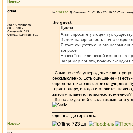
Наверх
grind
№
520772
Добавлено: Ср 01 Янв 20, 19:36 (7 лет том
the guest
Зарегистрирован:
Цитата:
09.03.2019
Суждений: 315
А вы спросите у людей тут, существу
Откуда: Калининград
В этом наверное есть нечто сокрове
Я тоже существую, и это несомненно
вопросе.
Не как "кто" или "какой именно", а 
например понять, почему скандхи и
Само по себе утверждение или отрицан
бессмысленно. Есть ощущение «Я есть», 
определить источник этого ощущения. Б
теряет опору, и тогда становится неясно,
живому, планете, галактике, вселенной?
Вы по аккуратней с салатиками, они ут
_________________
один шаг до горизонта
Наверх