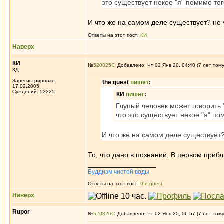
это существует некое "я" помимо то
И что же на самом деле существует? не 
Ответы на этот пост:
КИ
Наверх
КИ
№
520825
Добавлено: Чт 02 Янв 20, 04:40 (7 лет том
3Д
Зарегистрирован:
the guest
пишет
:
17.02.2005
Суждений: 52225
КИ
пишет
:
Глупый человек может говорить "
что это существует некое "я" п
И что же на самом деле существует?
То, что дано в познании. В первом прибл
_________________
Буддизм чистой воды
Ответы на этот пост:
the guest
Наверх
Rupor
№
520826
Добавлено: Чт 02 Янв 20, 06:57 (7 лет том