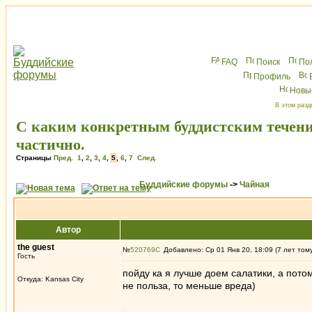
FAQ
Поиск
По
Профиль
Новы
В этом разд
C каким конкретным буддистским течен
частично.
Страницы
Пред.
1
,
2
,
3
,
4
,
5
,
6
,
7
След.
Буддийские форумы
->
Чайная
Автор
the guest
№
520769
Добавлено: Ср 01 Янв 20, 18:09 (7 лет том
Гость
пойду ка я лучше доем салатики, а пото
Откуда: Kansas City
не польза, то меньше вреда)