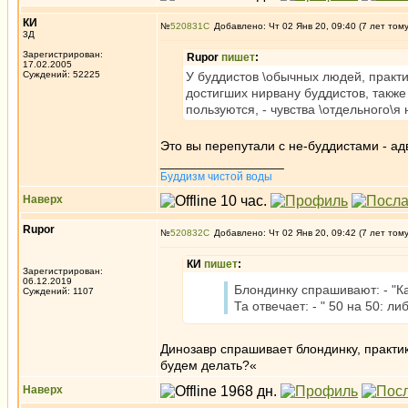
КИ
№
520831
Добавлено: Чт 02 Янв 20, 09:40 (7 лет том
3Д
Зарегистрирован:
Rupor
пишет
:
17.02.2005
Суждений: 52225
У буддистов \обычных людей, практик
достигших нирвану буддистов, также
пользуются, - чувства \отдельного\я
Это вы перепутали с не-буддистами - ад
_________________
Буддизм чистой воды
Наверх
Rupor
№
520832
Добавлено: Чт 02 Янв 20, 09:42 (7 лет том
КИ
пишет
:
Зарегистрирован:
06.12.2019
Блондинку спрашивают: - "К
Суждений: 1107
Та отвечает: - " 50 на 50: либ
Динозавр спрашивает блондинку, практик
будем делать?«
Наверх