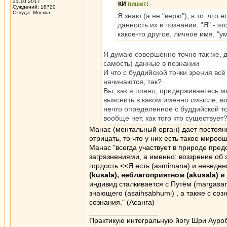
31.10.2017
КИ
пишет
:
Суждений: 18720
Откуда: Москва
Я знаю (а не "верю"), в то, что
данность их в познании. "Я" - 
какое-то другое, личное имя, "ум",
Я думаю совершенно точно так же, до
самость) данные в познании
И что с буддийской точки зрения всё 
начинаются, так?
Вы, как я понял, придерживаетесь мн
выяснить в каком именно смысле, вот
нечто определенное с буддийской точ
вообще нет, как того кто существует
Манас (ментальный орган) дает постоянн
отрицать, то что у них есть такое мироо
Манас "всегда участвует в природе пре
загрязнениями, а именно: воззрение об эг
гордость <<Я есть (asmimana) и неведен
(kusala), неблагоприятном (akusala) 
индивид сталкивается с Путём (margasa
знающего (asaihsabhumi) , а также с соз
сознания." (Асанга)
_________________
Практикую интегральную йогу Шри Ауроб