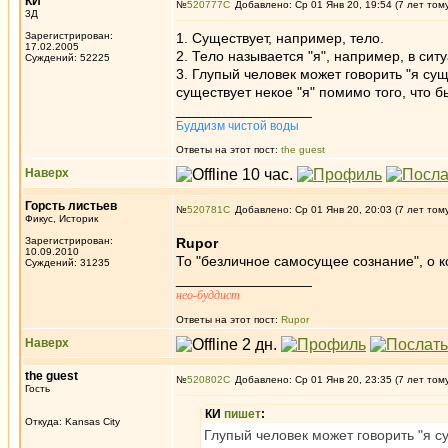
КИ
№
520777
Добавлено: Ср 01 Янв 20, 19:54 (7 лет том
3Д
Зарегистрирован:
1. Существует, например, тело.
17.02.2005
2. Тело называется "я", например, в ситу
Суждений: 52225
3. Глупый человек может говорить "я сущ
существует некое "я" помимо того, что 
_________________
Буддизм чистой воды
Ответы на этот пост:
the guest
Наверх
Горсть листьев
№
520781
Добавлено: Ср 01 Янв 20, 20:03 (7 лет том
Фикус, Историк
Зарегистрирован:
Rupor
10.09.2010
То "безличное самосущее сознание", о ко
Суждений: 31235
_________________
нео-буддист
Ответы на этот пост:
Rupor
Наверх
the guest
№
520802
Добавлено: Ср 01 Янв 20, 23:35 (7 лет том
Гость
КИ
пишет
:
Откуда: Kansas City
Глупый человек может говорить "я су