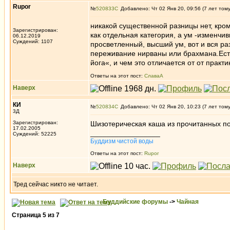
Rupor
№
520833
Добавлено: Чт 02 Янв 20, 09:56 (7 лет том
никакой существенной разницы нет, кро
Зарегистрирован:
как отдельная категоpия, а ум -изменчивы
06.12.2019
Суждений: 1107
просветленный, высший ум, вот и вся раз
переживание нирваны или брахмана.Ест
йога«, и чем это отличается от от прак
Ответы на этот пост:
СлаваА
Наверх
КИ
№
520834
Добавлено: Чт 02 Янв 20, 10:23 (7 лет том
3Д
Зарегистрирован:
Шизотерическая каша из прочитанных по
17.02.2005
_________________
Суждений: 52225
Буддизм чистой воды
Ответы на этот пост:
Rupor
Наверх
Тред сейчас никто не читает.
Буддийские форумы
->
Чайная
Страница
5
из
7