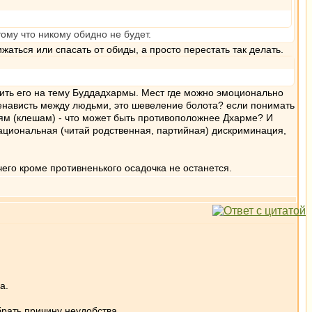
тому что никому обидно не будет.
жаться или спасать от обиды, а просто перестать так делать.
елить его на тему Буддадхармы. Мест где можно эмоционально
ненависть между людьми, это шевеление болота? если понимать
ям (клешам) - что может быть противоположнее Дхарме? И
национальная (читай родственная, партийная) дискриминация,
ичего кроме противненького осадочка не останется.
а.
брать причину неудобства.