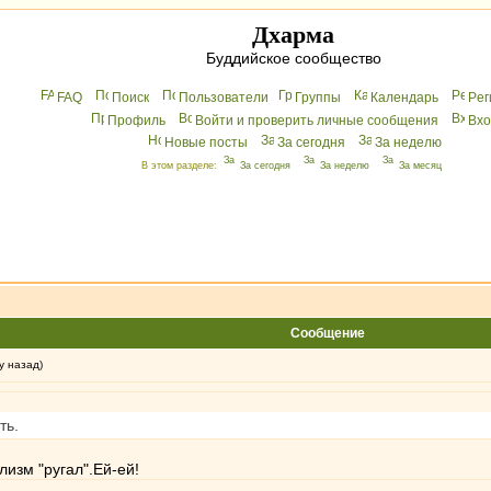
Дхарма
Буддийское сообщество
FAQ
Поиск
Пользователи
Группы
Календарь
Peг
Профиль
Войти и проверить личные сообщения
Вхo
Новые посты
За сегодня
За неделю
В этом разделе:
За сегодня
За неделю
За месяц
Сообщение
у назад)
ть.
изм "ругал".Ей-ей!