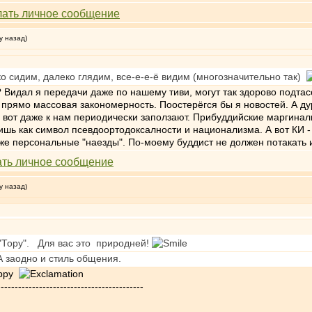
у назад)
соко сидим, далеко глядим, все-е-е-ё видим (многозначительно так)
 Видал я передачи даже по нашему тиви, могут так здорово подтасов
ет прямо массовая закономерность. Поостерёгся бы я новостей. А д
от даже к нам периодически заползают. Прибуддийские маргиналы 
ишь как символ псевдоортодоксалности и национализма. А вот КИ - 
уже персональные "наезды". По-моему буддист не должен потакать и
у назад)
"Тору". Для вас это природней!
А заодно и стиль общения.
-----------------------------------------