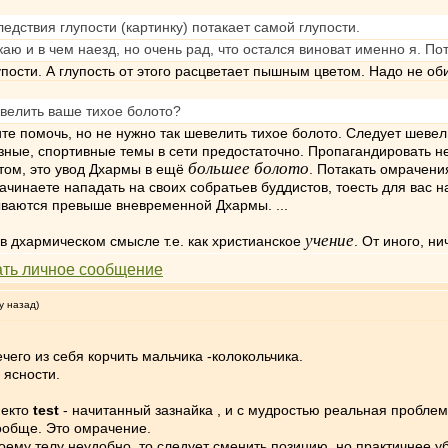
следствия глупости (картинку) потакает самой глупости.
акаю и в чем наезд, но очень рад, что остался виноват именно я. По
упости. А глупость от этого расцветает пышным цветом. Надо не оби
евелить ваше тихое болото?
ите помочь, но не нужно так шевелить тихое болото. Следует шев
озные, спортивные темы в сети предостаточно. Пропагандировать 
большее болото
этом, это увод Дхармы в ещё
. Потакать омрачени
ачинаете нападать на своих собратьев буддистов, тоесть для вас 
зываются превыше вневременной Дхармы. ...
учение
в дхармическом смысле т.е. как христианское
. От иного, н
у назад)
чего из себя корчить мальчика -колокольчика.
 ясности.
некто
test
- начитанный зазнайка , и с мудростью реальная проблем
ообще. Это омрачение.
воему телу неудобно, то следует сменить позицию, но практичнее у