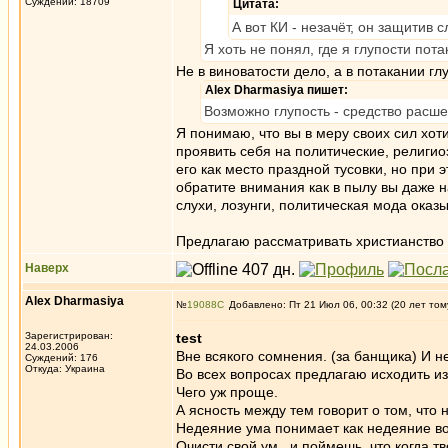
Суждений: 18709
Цитата:
А вот КИ - незачёт, он защитив 
Я хоть не понял, где я глупости пот
Не в виноватости дело, а в потакании гл
Alex Dharmasiya пишет:
Возможно глупость - средство расш
Я понимаю, что вы в меру своих сил хот
проявить себя на политические, религи
его как место праздной тусовки, но при 
обратите внимания как в пылу вы даже н
слухи, лозунги, политическая мода ока
Предлагаю рассматривать христианство 
Наверх
Alex Dharmasiya
№
19088
Добавлено: Пт 21 Июл 06, 00:32 (20 лет том
Зарегистрирован:
test
24.03.2006
Вне всякого сомнения. (за банщика) И не
Суждений: 176
Откуда: Украина
Во всех вопросах предлагаю исходить из
Чего уж проще.
А ясность между тем говорит о том, что 
Недеяние ума понимает как недеяние в
Очисти свой ум , и поймешь, что когда т