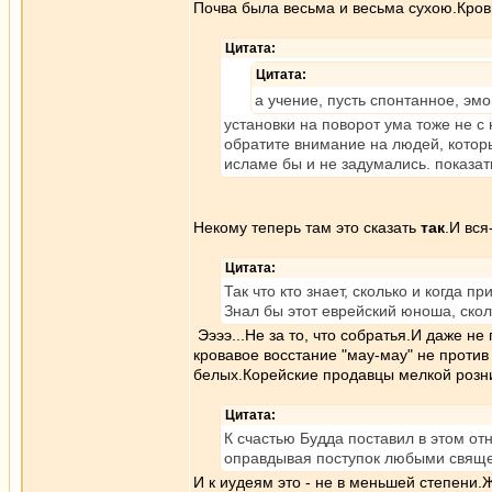
Почва была весьма и весьма сухою.Кров
Цитата:
Цитата:
а учение, пусть спонтанное, эм
установки на поворот ума тоже не с 
обратите внимание на людей, которы
исламе бы и не задумались. показа
Некому теперь там это сказать
так
.И вся
Цитата:
Так что кто знает, сколько и когда 
Знал бы этот еврейский юноша, сколь
Ээээ...Не за то, что собратья.И даже н
кровавое восстание "мау-мау" не проти
белых.Корейские продавцы мелкой розн
Цитата:
К счастью Будда поставил в этом от
оправдывая поступок любыми свяще
И к иудеям это - не в меньшей степени.Ж