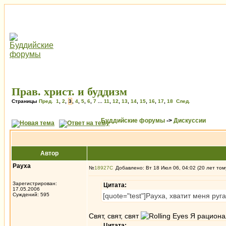
Прав. христ. и буддизм
Страницы
Пред.
1
,
2
,
3
,
4
,
5
,
6
,
7
...
11
,
12
,
13
,
14
,
15
,
16
,
17
,
18
След.
Буддийские форумы
->
Дискуссии
Автор
Рауха
№
18927
Добавлено: Вт 18 Июл 06, 04:02 (20 лет том
Зарегистрирован:
Цитата:
17.05.2006
Суждений: 595
[quote="test"]Рауха, хватит меня руга
Свят, свят, свят
Я рационал
Цитата: