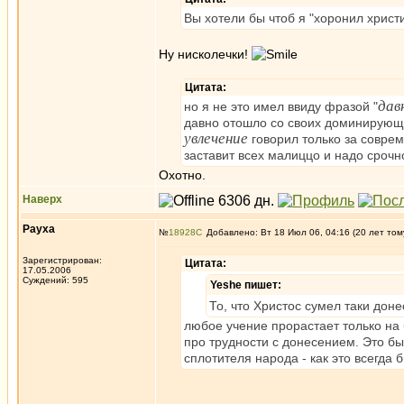
Вы хотели бы чтоб я "хоронил христ
Ну нисколечки!
Цитата:
дав
но я не это имел ввиду фразой "
давно отошло со своих доминирующ
увлечение
говорил только за соврем
заставит всех малиццо и надо срочно
Охотно.
Наверх
Рауха
№
18928
Добавлено: Вт 18 Июл 06, 04:16 (20 лет том
Зарегистрирован:
Цитата:
17.05.2006
Суждений: 595
Yeshe пишет:
То, что Христос сумел таки дон
любое учение прорастает только на 
про трудности с донесением. Это бы
сплотителя народа - как это всегда 