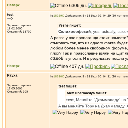
Наверх
test
№
18929
Добавлено: Вт 18 Июл 06, 04:29 (20 лет том
一心
Yeshe пишет:
Зарегистрирован:
18.02.2005
Склихософский
, yes, actually, вы
Суждений: 18709
А разве у вас пропаганда стоит наместе?
стыковать так, что из одного факта буд
любом более менее свободном форуме, в
плох? Так и православие взяли на щит л
самой
глупости. И в результате пошли 
Наверх
Рауха
№
18930
Добавлено: Вт 18 Июл 06, 04:31 (20 лет том
Зарегистрирован:
test пишет:
17.05.2006
Суждений: 595
Alex Dharmasiya пишет:
test
, Меняйте "Дхаммападу" на 
А вы меняйте Тору на Дхаммападу. 
-----------------------------------------------------