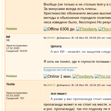
Вообще (не только и не столько test-у 
За минусами всегда есть плюсы.
Христианство обозначило весьма высоки
методы и обьяснения породило позитивн
леса изведено было, бесспорно.Но резуль
Наверх
КИ
№
18936
Добавлено: Вт 18 Июл 06, 09:59 (20 лет том
3Д
Зарегистрирован:
Цитата:
17.02.2005
Суждений: 52233
А вот КИ - незачёт, он защитив следс
Я хоть не понял, где я глупости потакаю
_________________
Буддизм чистой воды
Наверх
Yeshe
№
18957
Добавлено: Вт 18 Июл 06, 18:34 (20 лет том
Зарегистрирован:
test пишет:
02.03.2005
Суждений: 767
А разве у вас пропаганда стоит намес
пропаганда может и не стоит на месте, н
и рос. пропаганда). так что подхожу ли