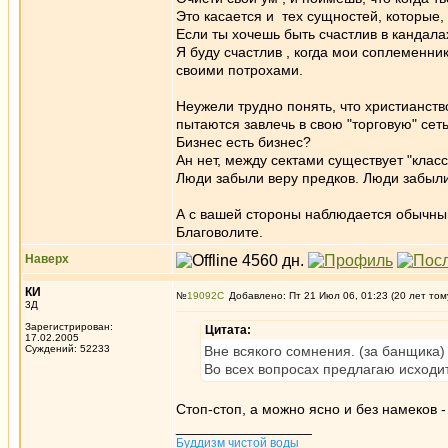
Это касается и тех сущностей, которые,
Если ты хочешь быть счастлив в кандалах
Я буду счастлив , когда мои соплеменни
своими потрохами.
Неужели трудно понять, что христианство
пытаются завлечь в свою "торговую" сеть
Бизнес есть бизнес?
Ан нет, между сектами существует "кла
Люди забыли веру предков. Люди забыли 
А с вашей стороны наблюдается обычны
Благоволите.
Наверх
КИ
№
19092
Добавлено: Пт 21 Июл 06, 01:23 (20 лет том
3Д
Зарегистрирован:
Цитата:
17.02.2005
Суждений: 52233
Вне всякого сомнения. (за банщика) 
Во всех вопросах предлагаю исходит
Стоп-стоп, а можно ясно и без намеков - 
_________________
Буддизм чистой воды