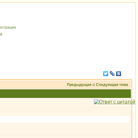
иcтрaция
д
Предыдущая
::
Следующая тема