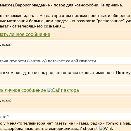
в смысле).Вероисповедание - повод для ксенофобии.Не причина.
е этические идеалы.Не дав при этом никаких понятных и общедос
ых мотиваций больше, чем предельно-возможно "разжеванное" учен
тат - от теперяшнего сознания...
у назад)
твия глупости (картинку) потакает самой глупости.
 и в чем наезд, но очень рад, что остался виноват именно я. Потому
у назад)
те? ...
о у меня-то телевизора нет, газеты не читаем, радио - только в маш
 я в завербованные агенты империализьма? cheers!