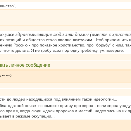
ианство",
но уже здравомыслящие люди эти догмы (вместе с христиа
их позиций и общество стало вполне
светским
. Чтоб припомнить 
енную Россию - про показное христианство, про "борьбу" с ним, та
 что-то делать. Я не гребу всех под одну гребёнку, уж поверьте.
у назад)
ести до людей находящихся под влиянием такой идеологии...
благодатной почве. вспомните притчу про зерна - если зерна упаду
ло время, когда люди ждали пророков и мессий, надеялись на их п
бывает в режиме оккупации...