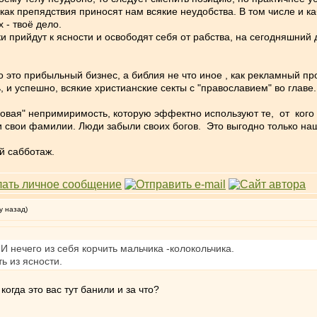
 как препядствия приносят нам всякие неудобства. В том числе и к
 - твоё дело.
ки прийдут к ясности и освободят себя от рабства, на сегодняшний
 это прибыльный бизнес, а библия не что иное , как рекламный про
, и успешно, всякие христианские секты с "православием" во главе.
ссовая" непримиримость, которую эффектно используют те, от ког
свои фамилии. Люди забыли своих богов. Это выгодно только нашим
й сабботаж.
у назад)
И нечего из себя корчить мальчика -колокольчика.
ь из ясности.
когда это вас тут банили и за что?