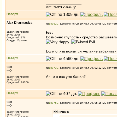
_________________
от имха слышу...
Наверх
Alex Dharmasiya
№
18962
Добавлено: Ср 19 Июл 06, 00:08 (20 лет том
Зарегистрирован:
test
24.03.2006
Возможно глупость - средство расшевел
Суждений: 176
Откуда: Украина
Если опять появится желание забанить -
Наверх
test
№
18973
Добавлено: Ср 19 Июл 06, 02:12 (20 лет том
一心
А что я вас уже банил?
Зарегистрирован:
18.02.2005
Суждений: 18709
Наверх
test
№
18975
Добавлено: Ср 19 Июл 06, 05:16 (20 лет том
一心
КИ пишет:
Зарегистрирован:
18.02.2005