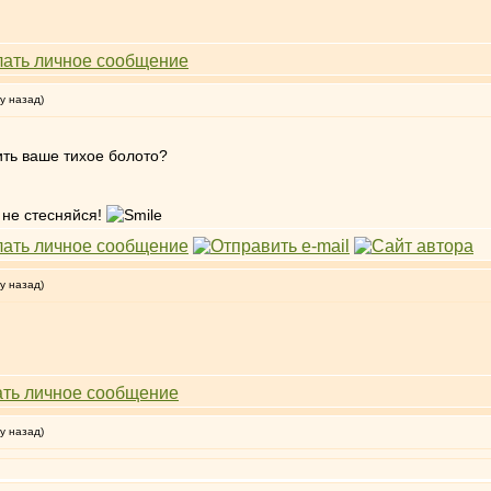
у назад)
ить ваше тихое болото?
 не стесняйся!
у назад)
у назад)