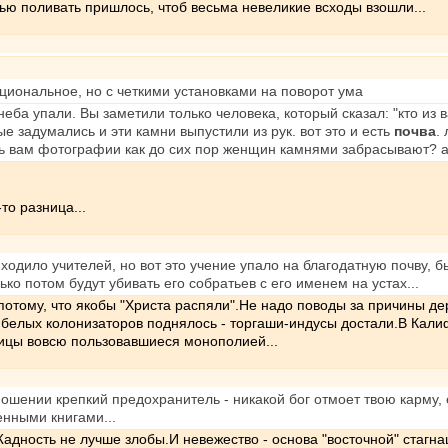
ью поливать пришлось, чтоб весьма невеликие всходы взошли...
оциональное, но с четкими установками на поворот ума
неба упали. Вы заметили только человека, который сказал: "кто из в
е задумались и эти камни выпустили из рук. вот это и есть
почва
.
ть вам фотографии как до сих пор женщин камнями забрасывают? а 
-то разница...
приходило учителей, но вот это учение упало на благодатную почву, 
ко потом будут убивать его собратьев с его именем на устах...
е потому, что якобы "Христа распяли".Не надо поводы за причины 
в белых колонизаторов поднялось - торгаши-индусы достали.В Кал
ицы вовсю пользовавшиеся монополией...
ношении крепкий предохранитель - никакой бог отмоет твою карму,
нными книгами...
адность не лучше злобы.И невежество - основа "восточной" стагнац