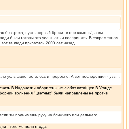
ас без греха, пусть первый бросит в нее камень", а вы
 люди были готовы это услышать и воспринять. В современном
вот те люди пркратили 2000 лет назад.
было услышано, осталось и проросло. А вот последствия - увы...
держать.В Индонезии аборигены не любят китайцев.В Уганде
ифорнии волнения "цветных" были направлены не против
 если ты поднимешь руку на ближнего или дальнего,
ии - того же поля ягода.