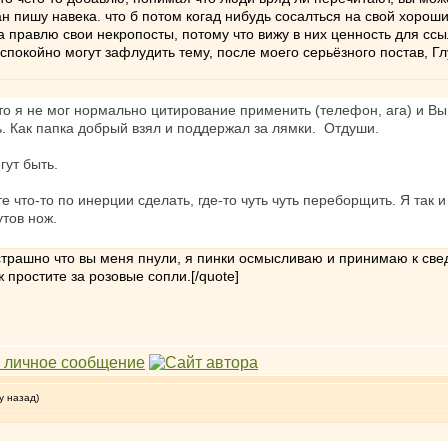
н пишу навека. что б потом когад нибудь сосалться на свой хороши
а правлю свои некропосты, потому что вижу в них ценность для сс
спокойно могут зафлудить тему, после моего серьёзного постав, Гл
что я не мог нормально цитирование применить (телефон, ага) и В
. Как папка добрый взял и поддержал за лямки. Отдуши.
гут быть.
е что-то по инерции сделать, где-то чуть чуть переборщить. Я так 
утов нож.
к страшно что вы меня пнули, я пинки осмысливаю и принимаю к све
 простите за розовые сопли.[/quote]
у назад)