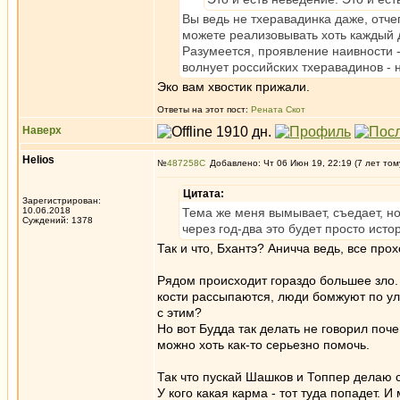
Вы ведь не тхеравадинка даже, отчег
можете реализовывать хоть каждый д
Разумеется, проявление наивности -
волнует российских тхеравадинов - н
Эко вам хвостик прижали.
Ответы на этот пост:
Рената Скот
Наверх
Helios
№
487258
Добавлено: Чт 06 Июн 19, 22:19 (7 лет том
Цитата:
Зарегистрирован:
10.06.2018
Тема же меня вымывает, съедает, но
Суждений: 1378
через год-два это будет просто исто
Так и что, Бхантэ? Аничча ведь, все прох
Рядом происходит гораздо большее зло. 
кости рассыпаются, люди бомжуют по ули
с этим?
Но вот Будда так делать не говорил поче
можно хоть как-то серьезно помочь.
Так что пускай Шашков и Топпер делаю 
У кого какая карма - тот туда попадет. 