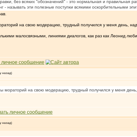
авки, без всяких "обозначений" - это нормальная и правильная р
нг - называть эти полезные поступки всякими оскорбительными эпи
рав.
ораторий на свою модерацию, трудный получился у меня день, над
лькими малосвязными, линиями диалогов, как раз как Леонид любит
у назад)
ны мораторий на свою модерацию, трудный получился у меня день,
у назад)