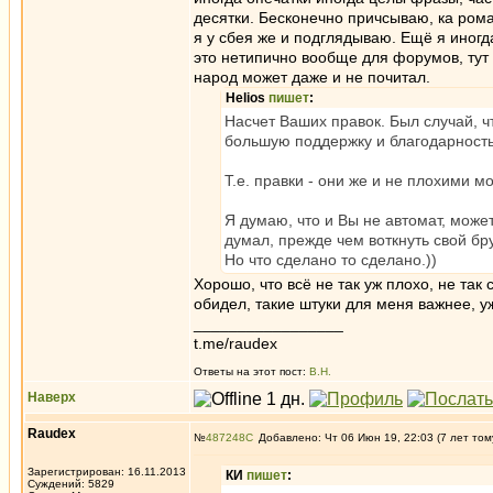
десятки. Бесконечно причсываю, ка рома
я у сбея же и подглядываю. Ещё я иногд
это нетипично вообще для форумов, тут 
народ может даже и не почитал.
Helios
пишет
:
Насчет Ваших правок. Был случай, 
большую поддержку и благодарность
Т.е. правки - они же и не плохими мо
Я думаю, что и Вы не автомат, может
думал, прежде чем воткнуть свой бр
Но что сделано то сделано.))
Хорошо, что всё не так уж плохо, не та
обидел, такие штуки для меня важнее, уж
_________________
t.me/raudex
Ответы на этот пост:
В.Н.
Наверх
Raudex
№
487248
Добавлено: Чт 06 Июн 19, 22:03 (7 лет том
Зарегистрирован: 16.11.2013
КИ
пишет
:
Суждений: 5829