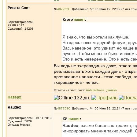
Рената Скот
№
487252
Добавлено: Чт 06 Июн 19, 22:09 (7 лет том
Ктото
пишет
:
Зарегистрирован:
29.09.2017
Суждений: 14208
Я знаю, что вы хотели как лучше.
Но здесь совсем другой форум, друг
Вас, наверное, это удивит, но чаще 
лучше. Чтобы меньше было инакомысл
Это и есть неведение. Это и есть са
Вы ведь не тхеравадинка даже, отчего ва
реализовывать хоть каждый день - откры
проявление наивности - тоже свобода, в
тхеравадинов - не вас.
Ответы на этот пост:
Antaradhana
,
далеко
Наверх
Raudex
№
487253
Добавлено: Чт 06 Июн 19, 22:14 (7 лет том
Зарегистрирован: 16.11.2013
КИ
пишет
:
Суждений: 5829
Откуда: Москва
Raudex
, вас же банально троллят, 
игнорировать мнения таких людей. С