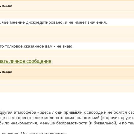
у назад)
е, чьё мнение дискредитировано, и не имеет значения.
-то толковое сказанное вам - не знаю.
у назад)
.
другая атмосфера - здесь люди привыкли к свободе и не боятся св
чаще всего превышение модераторских полномочий (и прочих других 
было инакомыслия, меньше безграмотности (и буквальной, и по тем
ь сансара. Мы все в этом варимся.