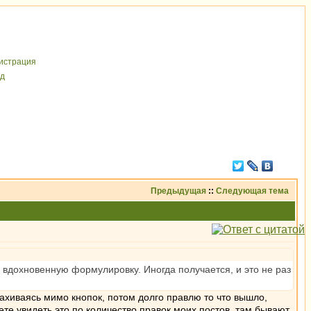
иcтрaция
д
Предыдущая
::
Следующая тема
 вдохновенную формулировку. Иногда получается, и это не раз
махиваясь мимо кнопок, потом долго правлю то что вышло,
ете увидеть это по количество правок моих постов, там бывают