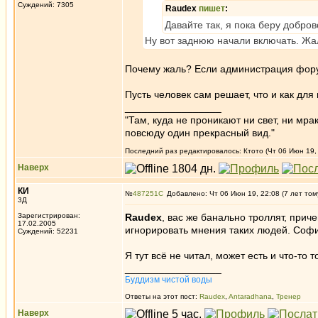
Суждений: 7305
Raudex
пишет
:
Давайте так, я пока беру добро
Ну вот заднюю начали включать. Жал
Почему жаль? Если администрация фору
Пусть человек сам решает, что и как для
_________________
"Там, куда не проникают ни свет, ни мрак
повсюду один прекрасный вид."
Последний раз редактировалось: Ктото (Чт 06 Июн 19, 
Наверх
КИ
№
487251
Добавлено: Чт 06 Июн 19, 22:08 (7 лет том
3Д
Зарегистрирован:
Raudex
, вас же банально троллят, прич
17.02.2005
игнорировать мнения таких людей. Софис
Суждений: 52231
Я тут всё не читал, может есть и что-то 
_________________
Буддизм чистой воды
Ответы на этот пост:
Raudex
,
Antaradhana
,
Тренер
Наверх