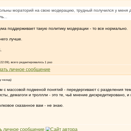
вольны мораторий на свою модерацию, трудный получился у меня д
ь...
ма поддерживает такую политику модерации - то все нормально.
 него лучше.
,
22:09), всего редактировалось 1 раз
у назад)
ем с массовой подменой понятий - передергивают с разделения темы
ты, демагоги и троллли - это те, чьё мнение дискредитировано, и 
толковое сказанное вам - не знаю.