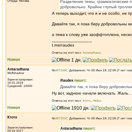
Откуда: Москва
Разделение темы, грамматические пр
добровольно. Крайне глупый тролли
А теперь выходит, что я и не особо, не п
Давайте так, я пока беру добровольны м
а тема к слову уже заоффтоплена, неско
_________________
t.me/raudex
Ответы на этот пост:
Antaradhana
Наверх
Antaradhana
№
487249
Добавлено: Чт 06 Июн 19, 22:06 (7 лет том
Wolfshadow
Зарегистрирован:
Raudex
пишет
:
16.01.2016
Суждений: 10000
Давайте так, я пока беру доброволь
Ну вот, заднюю начали включать. Жаль...
Ответы на этот пост:
Ктото
,
Helios
Наверх
Ктото
№
487250
Добавлено: Чт 06 Июн 19, 22:08 (7 лет том
Зарегистрирован:
Antaradhana
пишет
:
05.02.2017