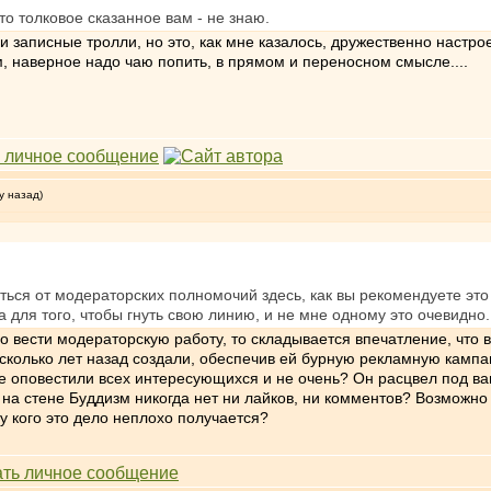
-то толковое сказанное вам - не знаю.
и записные тролли, но это, как мне казалось, дружественно настр
, наверное надо чаю попить, в прямом и переносном смысле....
у назад)
ться от модераторских полномочий здесь, как вы рекомендуете это 
 для того, чтобы гнуть свою линию, и не мне одному это очевидно.
до вести модераторскую работу, то складывается впечатление, что в
есколько лет назад создали, обеспечив ей бурную рекламную камп
же оповестили всех интересующихся и не очень? Он расцвел под в
а стене Буддизм никогда нет ни лайков, ни комментов? Возможно 
 у кого это дело неплохо получается?