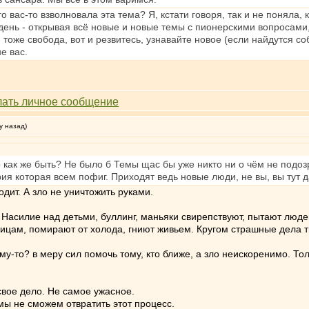
о вас-то взволновала эта тема? Я, кстати говоря, так и не поняла,
ень - открывая всё новые и новые темы с пионерскими вопросами, 
 тоже свобода, вот и резвитесь, узнавайте новое (если найдутся с
е вас.
у назад)
 как же быть? Не было б Темы щас бы уже никто ни о чём не подозр
рия которая всем пофиг. Приходят ведь новые люди, не вы, вы тут д
одит. А зло не уничтожить руками.
Насилие над детьми, буллинг, маньяки свирепствуют, пытают людей
цам, помирают от холода, гниют живьем. Кругом страшные дела тво
му-то? в меру сил помочь тому, кто ближе, а зло неискоренимо. То
свое дело. Не самое ужасное.
И мы не сможем отвратить этот процесс.