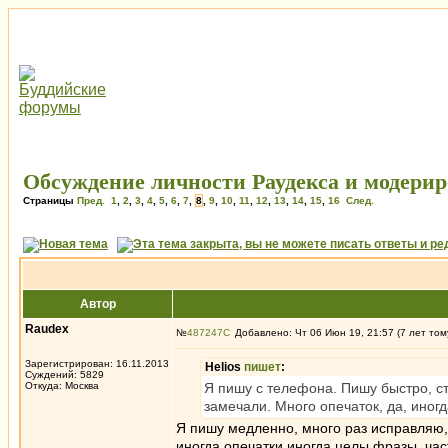
Обсуждение личности Раудекса и модерир
Страницы
Пред.
1
,
2
,
3
,
4
,
5
,
6
,
7
,
8
,
9
,
10
,
11
,
12
,
13
,
14
,
15
,
16
След.
Автор
Raudex
№
487247
Добавлено: Чт 06 Июн 19, 21:57 (7 лет том
Зарегистрирован: 16.11.2013
Helios
пишет
:
Суждений: 5829
Откуда: Москва
Я пишу с телефона. Пишу быстро, ст
замечали. Много опечаток, да, иног
Я пишу медленно, много раз исправляю, 
иногда опечатки иногда целы фразы, час