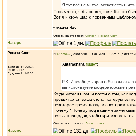
Я тут всё не читал, может есть и что
Понимаете, я бы понял, если бы это был
Вот я и сижу щас с порванным шаблоном
_________________
t.me/raudex
Ответы на этот пост:
Crimson
,
Рената Скот
Наверх
Рената Скот
№
487254
Добавлено: Чт 06 Июн 19, 22:15 (7 лет том
Antaradhana
пишет
:
Зарегистрирован:
29.09.2017
Суждений: 14208
P.S. И вообще хорошо бы вам отказа
вы используете модераторские права
Когда читаешь ваши посты о том, как на
продвигается ваша стена, которую вы н
некоторое время назад и о котором так
Почему? Почему под вашими заметками н
новых площадок, чтобы критиковать тех,
Ответы на этот пост:
Antaradhana
Наверх