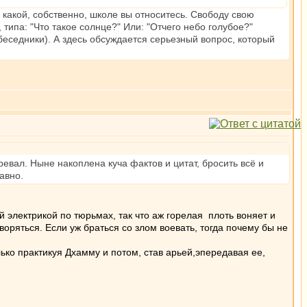
 к какой, собственно, школе вы относитесь. Свободу свою
типа: "Что такое солнце?" Или: "Отчего небо голубое?"
обеседники). А здесь обсуждается серьезный вопрос, который
евал. Ныне накоплена куча фактов и цитат, бросить всё и
авно.
 электрикой по тюрьмах, так что аж горелая плоть воняет и
ряться. Если уж браться со злом воевать, тогда почему бы не
лько практикуя Дхамму и потом, став арьей,эпередавая ее,