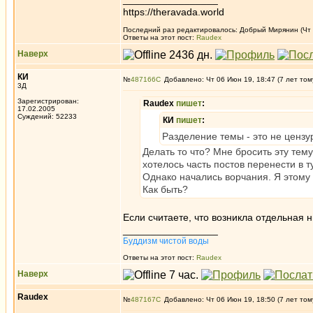
https://theravada.world
Последний раз редактировалось: Добрый Мирянин (Чт 0
Ответы на этот пост:
Raudex
Наверх
КИ
№
487166
Добавлено: Чт 06 Июн 19, 18:47 (7 лет том
3Д
Зарегистрирован:
Raudex
пишет
:
17.02.2005
Суждений: 52233
КИ
пишет
:
Разделение темы - это не ценз
Делать то что? Мне бросить эту тему
хотелось часть постов перенести в т
Однако начались ворчания. Я этому 
Как быть?
Если считаете, что возникла отдельная 
_________________
Буддизм чистой воды
Ответы на этот пост:
Raudex
Наверх
Raudex
№
487167
Добавлено: Чт 06 Июн 19, 18:50 (7 лет том