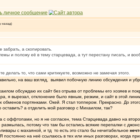
у назад)
 забрать, а скопировать.
емы и положу её в тему старцевада, а тут перестану писать, и воо
е делать то, что сами критикуете, возможно не замечая этого.
равильно, на ваш взгляд, выявил побочную линию обсуждения и убр
хаилом обсуждаю их сайт без отрыва от проблемы его хозяев и пок
ра, я вырезал, отклонение было явным, резким, и сайт в этой лини
 обменов портянками. Окей. Я стал топпером. Прекрасно. До этог
о оставить? а отделить мой разговор с Михаилом, так?
ма с оффтопами, но я не согласен, тема Старцевада давно на втор
 размылась, потому что там бы остались всякие перепалки с джон
оливары с махаяной, и тд то есть это стало бы нечитабельное
нечт
 Я постоянно на неё ссылаюсь в тех или иных разговорах, когда пр