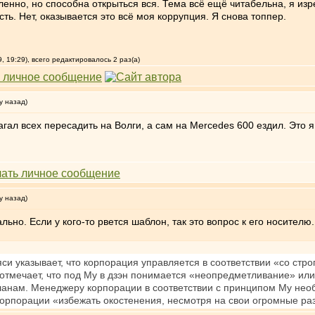
дленно, но способна открыться вся. Тема всё ещё читабельна, я из
ть. Нет, оказывается это всё моя коррупция. Я снова топпер.
 19:29), всего редактировалось 2 раз(а)
у назад)
ал всех пересадить на Волги, а сам на Mercedes 600 ездил. Это я к
у назад)
но. Если у кого-то рвется шаблон, так это вопрос к его носителю.
и указывает, что корпорация управляется в соответствии «со стр
отмечает, что под Му в дзэн понимается «неопредметливание» ил
планам. Менеджеру корпорации в соответствии с принципом Му нео
корпорации «избежать окостенения, несмотря на свои огромные ра