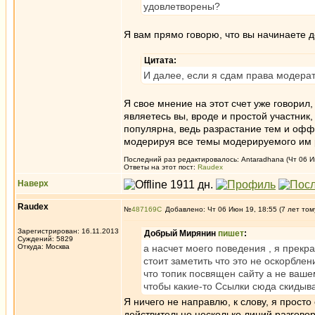
удовлетворены?
Я вам прямо говорю, что вы начинаете де
Цитата:
И далее, если я сдам права модерат
Я свое мнение на этот счет уже говорил
являетесь вы, вроде и простой участни
популярна, ведь разрастание тем и офф
модерируя все темы модерируемого им р
Последний раз редактировалось: Antaradhana (Чт 06 Ию
Ответы на этот пост:
Raudex
Наверх
Raudex
№
487169
Добавлено: Чт 06 Июн 19, 18:55 (7 лет том
Зарегистрирован: 16.11.2013
Добрый Мирянин
пишет
:
Суждений: 5829
Откуда: Москва
а насчет моего поведения , я прекр
стоит заметить что это не оскорбле
что топик посвящен сайту а не ваше
чтобы какие-то Ссылки сюда скидыва
Я ничего не направлю, к слову, я прост
действительно несколько линий разговор