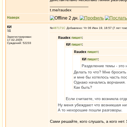
_________________
t.me/raudex
Наверх
КИ
№
487171
Добавлено: Чт 06 Июн 19, 18:57 (7 лет том
3Д
Зарегистрирован:
Raudex
пишет
:
17.02.2005
Суждений: 52233
КИ
пишет
:
Raudex
пишет
:
КИ
пишет
:
Разделение темы - это
Делать то что? Мне бросить 
и мне бы хотелось часть пос
Однако начались ворчания. 
Как быть?
Если считаете, что возникла от
Ну меня убеждают что возникшая нит
А то нехорошие пошли разговоры.
Сами решайте, кого слушать, а кого нет.
_________________