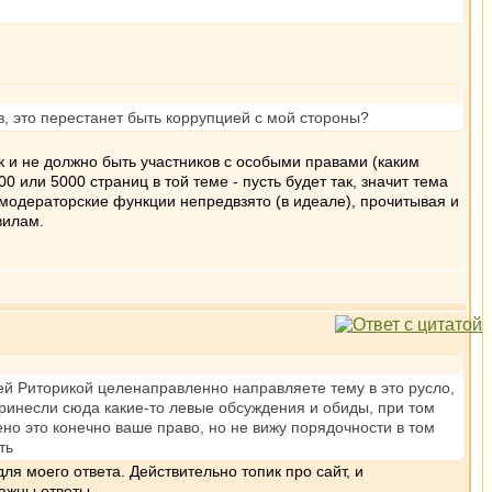
в, это перестанет быть коррупцией с мой стороны?
ак и не должно быть участников с особыми правами (каким
00 или 5000 страниц в той теме - пусть будет так, значит тема
модераторские функции непредвзято (в идеале), прочитывая и
вилам.
оей Риторикой целенаправленно направляете тему в это русло,
 принесли сюда какие-то левые обсуждения и обиды, при том
но это конечно ваше право, но не вижу порядочности в том
ть
ля моего ответа. Действительно топик про сайт, и
важны ответы.