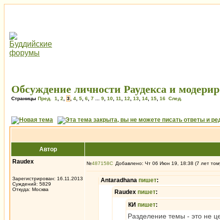
Обсуждение личности Раудекса и модерир
Страницы
Пред.
1
,
2
,
3
,
4
,
5
,
6
,
7
...
9
,
10
,
11
,
12
,
13
,
14
,
15
,
16
След.
Автор
Raudex
№
487158
Добавлено: Чт 06 Июн 19, 18:38 (7 лет том
Зарегистрирован: 16.11.2013
Antaradhana
пишет
:
Суждений: 5829
Откуда: Москва
Raudex
пишет
:
КИ
пишет
:
Разделение темы - это не 