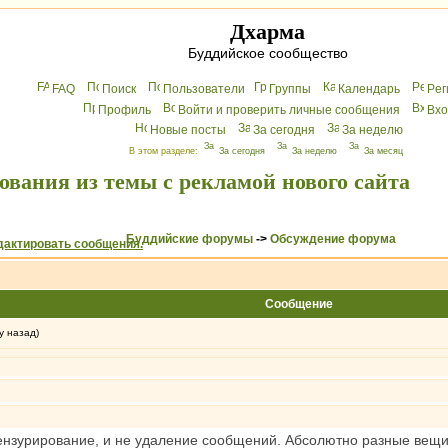
Дхарма
Буддийское сообщество
FAQ
Поиск
Пользователи
Группы
Календарь
Peг
Профиль
Войти и проверить личные сообщения
Вхo
Новые посты
За сегодня
За неделю
В этом разделе:
За сегодня
За неделю
За месяц
ования из темы с рекламой нового сайта
Буддийские форумы
->
Обсуждение форума
Сообщение
у назад)
цензурирование, и не удаление сообщений. Абсолютно разные вещи