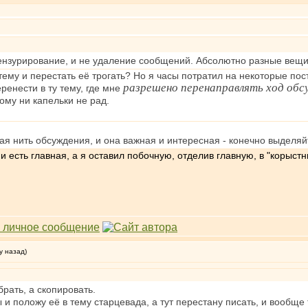
цензурирование, и не удаление сообщений. Абсолютно разные вещи
тему и перестать её трогать? Но я часы потратил на некоторые пост
разрешено перенаправлять ход об
ренести в ту тему, где мне
ому ни капельки не рад.
ная нить обсуждения, и она важная и интересная - конечно выделяй
и есть главная, а я оставил побочную, отделив главную, в "корыст
у назад)
рать, а скопировать.
и положу её в тему старцевада, а тут перестану писать, и вообще 