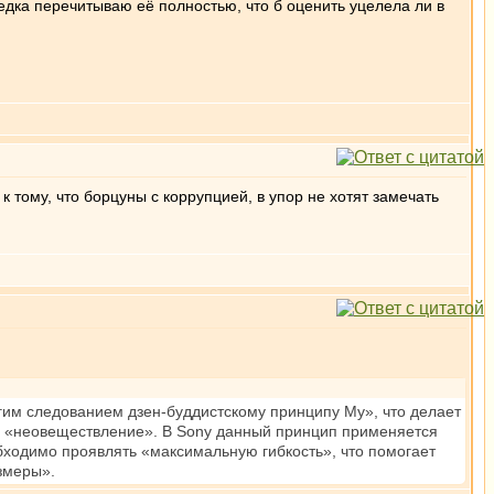
редка перечитываю её полностью, что б оценить уцелела ли в
 тому, что борцуны с коррупцией, в упор не хотят замечать
огим следованием дзен-буддистскому принципу My», что делает
и «неовеществление». В Sony данный принцип применяется
бходимо проявлять «максимальную гибкость», что помогает
змеры».