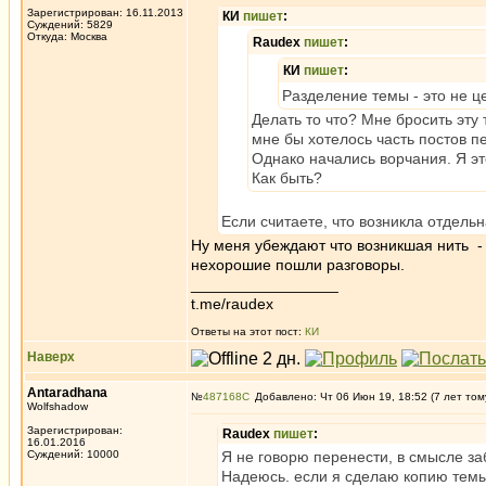
Зарегистрирован: 16.11.2013
КИ
пишет
:
Суждений: 5829
Откуда: Москва
Raudex
пишет
:
КИ
пишет
:
Разделение темы - это не 
Делать то что? Мне бросить эту 
мне бы хотелось часть постов пе
Однако начались ворчания. Я эт
Как быть?
Если считаете, что возникла отдель
Ну меня убеждают что возникшая нить - 
нехорошие пошли разговоры.
_________________
t.me/raudex
Ответы на этот пост:
КИ
Наверх
Antaradhana
№
487168
Добавлено: Чт 06 Июн 19, 18:52 (7 лет том
Wolfshadow
Зарегистрирован:
Raudex
пишет
:
16.01.2016
Суждений: 10000
Я не говорю перенести, в смысле заб
Надеюсь. если я сделаю копию темы 