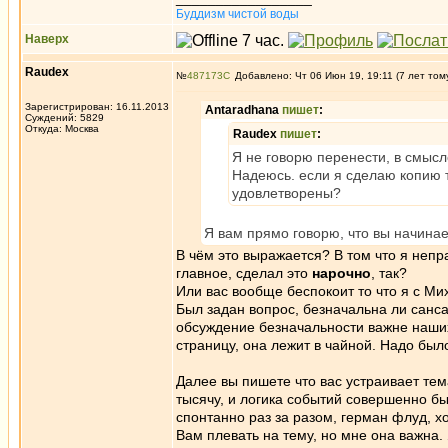
Буддизм чистой воды
Наверх
Raudex
№
487173
Добавлено: Чт 06 Июн 19, 19:11 (7 лет том
Зарегистрирован: 16.11.2013
Antaradhana
пишет
:
Суждений: 5829
Откуда: Москва
Raudex
пишет
:
Я не говорю перенести, в смысле
Надеюсь. если я сделаю копию т
удовлетворены?
Я вам прямо говорю, что вы начинает
В чём это выражается? В том что я неп
главное, сделал это
нарочно
, так?
Или вас вообще беспокоит то что я с Ми
Был задан вопрос, безначальна ли санса
обсуждение безначальности важне наших
страницу, она лежит в чайной. Надо был
Далее вы пишете что вас устраивает те
тысячу, и логика событий совершенно бы
спонтанно раз за разом, герман флуд, х
Вам плевать на тему, но мне она важна.