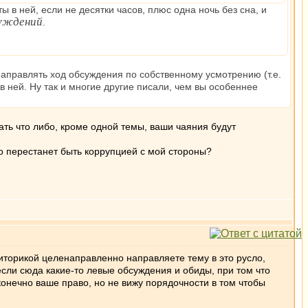
ы в ней, если не десятки часов, плюс одна ночь без сна, и
суждений
.
направлять ход обсуждения по собственному усмотрению (т.е.
в ней. Ну так и многие другие писали, чем вы особеннее
ать что либо, кроме одной темы, ваши чаяния будут
то перестанет быть коррупцией с мой стороны?
Риторикой целенаправленно направляете тему в это русло,
несли сюда какие-то левые обсуждения и обиды, при том что
онечно ваше право, но не вижу порядочности в том чтобы