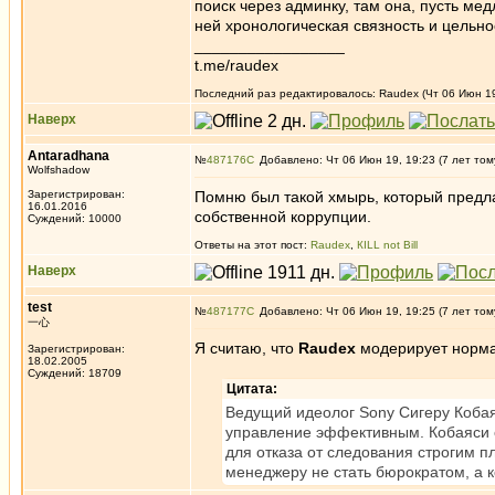
поиск через админку, там она, пусть ме
ней хронологическая связность и цельнос
_________________
t.me/raudex
Последний раз редактировалось: Raudex (Чт 06 Июн 19,
Наверх
Antaradhana
№
487176
Добавлено: Чт 06 Июн 19, 19:23 (7 лет том
Wolfshadow
Зарегистрирован:
Помню был такой хмырь, который предлаг
16.01.2016
собственной коррупции.
Суждений: 10000
Ответы на этот пост:
Raudex
,
КILL not Вill
Наверх
test
№
487177
Добавлено: Чт 06 Июн 19, 19:25 (7 лет том
一心
Я считаю, что
Raudex
модерирует нормаль
Зарегистрирован:
18.02.2005
Суждений: 18709
Цитата:
Ведущий идеолог Sony Сигеру Кобаяс
управление эффективным. Кобаяси 
для отказа от следования строгим 
менеджеру не стать бюрократом, а 