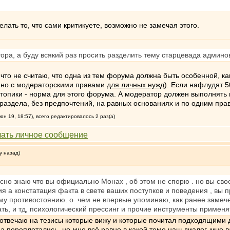
лать то, что сами критикуете, возможно не замечая этого.
ора, а буду всякий раз просить разделить тему старцевада админо
, что не считаю, что одна из тем форума должна быть особенной, к
к, но с модераторскими правами
для личных нужд
). Если нафлудят 5
топики - норма для этого форума. А модератор должен выполнять 
аздела, без предпочтений, на равных основаниях и по одним пра
н 19, 18:57), всего редактировалось 2 раз(а)
у назад)
асно знаю что вы официально Монах , об этом не спорю . но вы св
ния а констатация факта в свете ваших поступков и поведения , вы
му противостоянию. о чем не впервые упоминаю, как ранее замече
ть, и тд, психологический прессинг и прочие инструменты применя
о отвечаю на тезисы которые вижу и которые почитал подходящими д
а переплетались, но мне всё равно в какой теме наш диалог, мне 