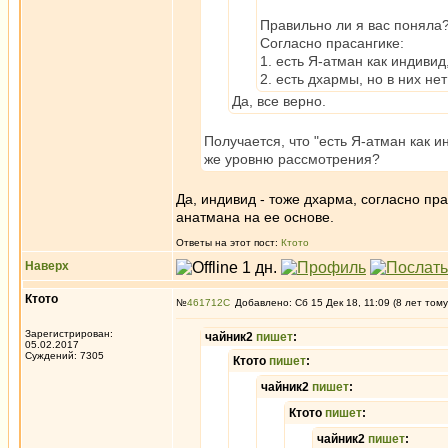
Правильно ли я вас поняла
Согласно прасангике:
1. есть Я-атман как индивид
2. есть дхармы, но в них не
Да, все верно.
Получается, что "есть Я-атман как и
же уровню рассмотрения?
Да, индивид - тоже дхарма, согласно пр
анатмана на ее основе.
Ответы на этот пост:
Ктото
Наверх
Ктото
№
461712
Добавлено: Сб 15 Дек 18, 11:09 (8 лет тому
Зарегистрирован:
чайник2
пишет
:
05.02.2017
Суждений: 7305
Ктото
пишет
:
чайник2
пишет
:
Ктото
пишет
:
чайник2
пишет
: