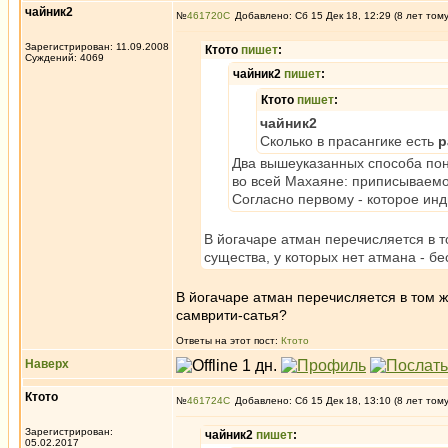
чайник2
№
461720
Добавлено: Сб 15 Дек 18, 12:29 (8 лет том
Зарегистрирован: 11.09.2008
Ктото
пишет
:
Суждений: 4069
чайник2
пишет
:
Ктото
пишет
:
чайник2
Сколько в прасангике есть
р
Два вышеуказанных способа пони
во всей Махаяне: приписываемо
Согласно первому - которое инди
В йогачаре атман перечисляется в то
существа, у которых нет атмана - б
В йогачаре атман перечисляется в том ж
самврити-сатья?
Ответы на этот пост:
Ктото
Наверх
Ктото
№
461724
Добавлено: Сб 15 Дек 18, 13:10 (8 лет том
Зарегистрирован:
чайник2
пишет
:
05.02.2017