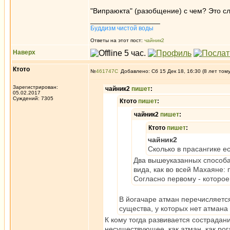
"Випраюкта" (разобщение) с чем? Это с
_________________
Буддизм чистой воды
Ответы на этот пост:
чайник2
Наверх
Ктото
№
461747
Добавлено: Сб 15 Дек 18, 16:30 (8 лет том
Зарегистрирован:
чайник2
пишет
:
05.02.2017
Суждений: 7305
Ктото
пишет
:
чайник2
пишет
:
Ктото
пишет
:
чайник2
Сколько в прасангике е
Два вышеуказанных способа 
вида, как во всей Махаяне:
Согласно первому - которое 
В йогачаре атман перечисляется 
существа, у которых нет атмана
К кому тогда развивается сострадани
несуществующее, как атман, как рог