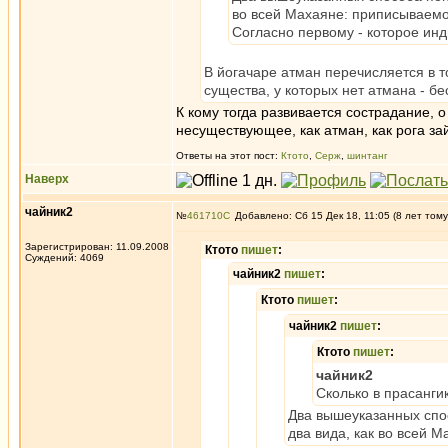
во всей Махаяне: приписываемо
Согласно первому - которое инди
В йогачаре атман перечисляется в то
существа, у которых нет атмана - б
К кому тогда развивается сострадание, о
несуществующее, как атман, как рога за
Ответы на этот пост:
Ктото
,
Серж
,
шинтанг
Наверх
чайник2
№
461710
Добавлено: Сб 15 Дек 18, 11:05 (8 лет тому
Зарегистрирован: 11.09.2008
Ктото
пишет
:
Суждений: 4069
чайник2
пишет
:
Ктото
пишет
:
чайник2
пишет
:
Ктото
пишет
:
чайник2
Сколько в прасанги
Два вышеуказанных спос
два вида, как во всей 