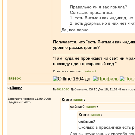
Правильно ли я вас поняла?
Согласно прасангике:
1. есть Я-атман как индивид, но
2. есть дхармы, но в них нет Я-
Да, все верно.
Получается, что "есть Я-атман как индив
уровню рассмотрения?
_________________
"Там, куда не проникают ни свет, ни мрак
повсюду один прекрасный вид."
Ответы на этот пост:
чайник2
Наверх
чайник2
№
461709
Добавлено: Сб 15 Дек 18, 11:03 (8 лет тому
Зарегистрирован: 11.09.2008
Ктото
пишет
:
Суждений: 4069
чайник2
пишет
:
Ктото
пишет
:
чайник2
Сколько в прасангике есть
р
Два вышеуказанных способа пони