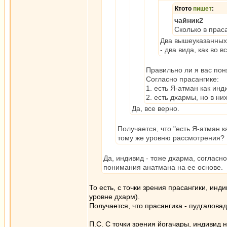
Ктото
пишет
:
чайник2
Сколько в прас
Два вышеуказанных 
- два вида, как во
Правильно ли я вас по
Согласно прасангике:
1. есть Я-атман как инд
2. есть дхармы, но в ни
Да, все верно.
Получается, что "есть Я-атман к
тому же уровню рассмотрения?
Да, индивид - тоже дхарма, согласн
понимания анатмана на ее основе.
То есть, с точки зрения прасангики, ин
уровне дхарм).
Получается, что прасангика - пудгаловад
П.С. С точки зрения йогачары, индивид 