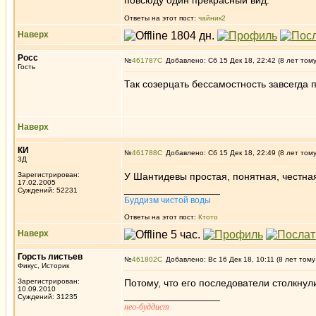
повсюду один прекрасный вид."
Ответы на этот пост:
чайник2
Наверх
Росс
№
461787
Добавлено: Сб 15 Дек 18, 22:42 (8 лет том
Гость
Так созерцать бессамостность завсегда п
Наверх
КИ
№
461788
Добавлено: Сб 15 Дек 18, 22:49 (8 лет том
3Д
Зарегистрирован:
У Шантидевы простая, понятная, честная
17.02.2005
_________________
Суждений: 52231
Буддизм чистой воды
Ответы на этот пост:
Ктото
Наверх
Горсть листьев
№
461802
Добавлено: Вс 16 Дек 18, 10:11 (8 лет тому
Фикус, Историк
Зарегистрирован:
Потому, что его последователи столкнул
10.09.2010
_________________
Суждений: 31235
нео-буддист