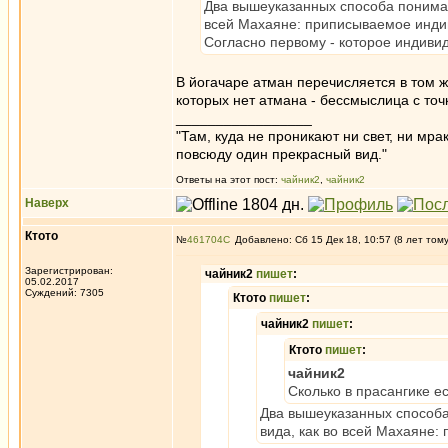
Два вышеуказанных способа понимани
всей Махаяне: приписываемое индив
Согласно первому - которое индивид 
В йогачаре атман перечисляется в том же
которых нет атмана - бессмыслица с точ
_________________
"Там, куда не проникают ни свет, ни мрак
повсюду один прекрасный вид."
Ответы на этот пост:
чайник2
,
чайник2
Наверх
Ктото
№
461704
Добавлено: Сб 15 Дек 18, 10:57 (8 лет том
Зарегистрирован:
чайник2
пишет
:
05.02.2017
Суждений: 7305
Ктото
пишет
:
чайник2
пишет
:
Ктото
пишет
:
чайник2
Сколько в прасангике е
Два вышеуказанных способа 
вида, как во всей Махаяне