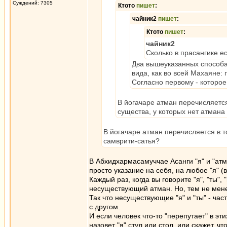
Суждений: 7305
Ктото
пишет
:
чайник2
пишет
:
Ктото
пишет
:
чайник2
Сколько в прасангике е
Два вышеуказанных способа 
вида, как во всей Махаяне:
Согласно первому - которое 
В йогачаре атман перечисляется 
существа, у которых нет атмана
В йогачаре атман перечисляется в т
самврити-сатья?
В Абхидхармасамуччае Асанги "я" и "атм
просто указание на себя, на любое "я" (
Каждый раз, когда вы говорите "я", "ты",
несуществующий атман. Но, тем не менее,
Так что несуществующие "я" и "ты" - ча
с другом.
И если человек что-то "перепутает" в эти
назовет "я" стул или стол, или скажет, чт