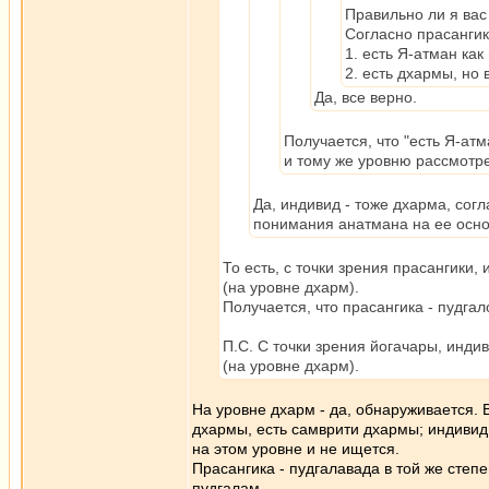
Правильно ли я вас
Согласно прасангик
1. есть Я-атман как
2. есть дхармы, но 
Да, все верно.
Получается, что "есть Я-атм
и тому же уровню рассмотр
Да, индивид - тоже дхарма, сог
понимания анатмана на ее осно
То есть, с точки зрения прасангики
(на уровне дхарм).
Получается, что прасангика - пудгал
П.С. С точки зрения йогачары, инди
(на уровне дхарм).
На уровне дхарм - да, обнаруживается. 
дхармы, есть самврити дхармы; индивид
на этом уровне и не ищется.
Прасангика - пудгалавада в той же степ
пудгалам.