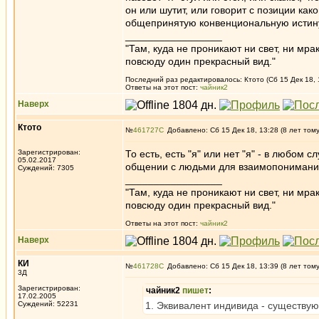
он или шутит, или говорит с позиции ка
общепринятую конвенциональную истин
_________________
"Там, куда не проникают ни свет, ни мрак
повсюду один прекрасный вид."
Последний раз редактировалось: Ктото (Сб 15 Дек 18, 
Ответы на этот пост:
чайник2
Наверх
Ктото
№
461727
Добавлено: Сб 15 Дек 18, 13:28 (8 лет том
Зарегистрирован:
То есть, есть "я" или нет "я" - в любом
05.02.2017
общении с людьми для взаимопонимани
Суждений: 7305
_________________
"Там, куда не проникают ни свет, ни мрак
повсюду один прекрасный вид."
Ответы на этот пост:
чайник2
Наверх
КИ
№
461728
Добавлено: Сб 15 Дек 18, 13:39 (8 лет том
3Д
Зарегистрирован:
чайник2
пишет
:
17.02.2005
Суждений: 52231
1. Эквивалент индивида - существу