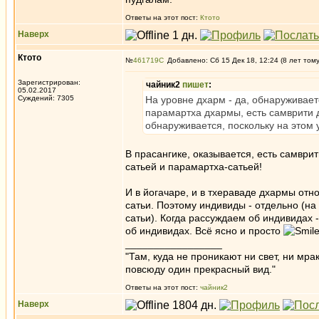
Ответы на этот пост:
Ктото
Наверх
Ктото
№
461719
Добавлено: Сб 15 Дек 18, 12:24 (8 лет том
Зарегистрирован:
чайник2
пишет
:
05.02.2017
Суждений: 7305
На уровне дхарм - да, обнаруживает
парамартха дхармы, есть самврити 
обнаруживается, поскольку на этом 
В прасангике, оказывается, есть самври
сатьей и парамартха-сатьей!
И в йогачаре, и в тхераваде дхармы отн
сатьи. Поэтому индивиды - отдельно (на
сатьи). Когда рассуждаем об индивидах 
об индивидах. Всё ясно и просто
_________________
"Там, куда не проникают ни свет, ни мрак
повсюду один прекрасный вид."
Ответы на этот пост:
чайник2
Наверх