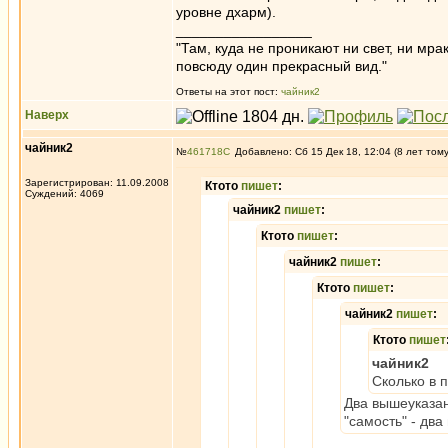
уровне дхарм).
_________________
"Там, куда не проникают ни свет, ни мрак
повсюду один прекрасный вид."
Ответы на этот пост:
чайник2
Наверх
чайник2
№
461718
Добавлено: Сб 15 Дек 18, 12:04 (8 лет том
Зарегистрирован: 11.09.2008
Ктото
пишет
:
Суждений: 4069
чайник2
пишет
:
Ктото
пишет
:
чайник2
пишет
:
Ктото
пишет
:
чайник2
пишет
:
Ктото
пишет
чайник2
Сколько в 
Два вышеуказан
"самость" - дв