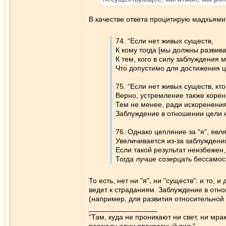
В качестве ответа процитирую мадхьямик
74. “Если нет живых существ,
К кому тогда [мы должны развива
К тем, кого в силу заблуждения
Что допустимо для достижения ц
75. “Если нет живых существ, кто
Верно, устремление также корен
Тем не менее, ради искоренени
Заблуждение в отношении цели н
76. Однако цепляние за “я”, яв
Увеличивается из-за заблуждения
Если такой результат неизбежен,
Тогда лучше созерцать бессамос
То есть, нет ни "я", ни "существ": и то,
ведет к страданиям. Заблуждение в отн
(например, для развития относительной 
_________________
"Там, куда не проникают ни свет, ни мрак