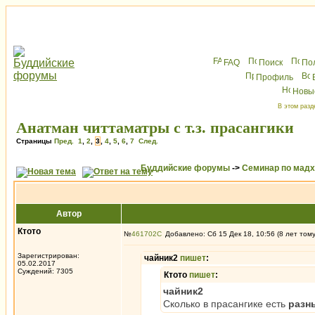
FAQ
Поиск
По
Профиль
Новы
В этом разд
Анатман читтаматры с т.з. прасангики
Страницы
Пред.
1
,
2
,
3
,
4
,
5
,
6
,
7
След.
Буддийские форумы
->
Семинар по мад
Автор
Ктото
№
461702
Добавлено: Сб 15 Дек 18, 10:56 (8 лет том
Зарегистрирован:
чайник2
пишет
:
05.02.2017
Суждений: 7305
Ктото
пишет
:
чайник2
Сколько в прасангике есть
разн