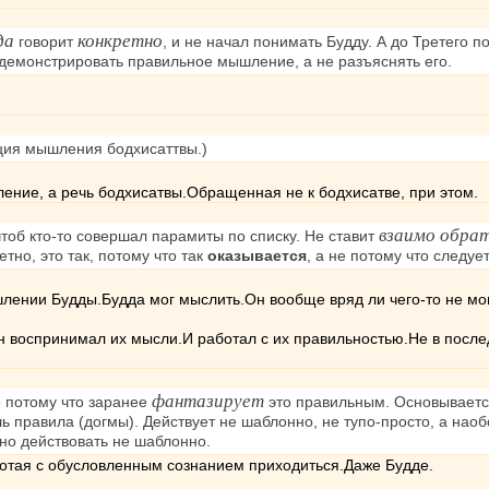
да
конкретно
говорит
, и не начал понимать Будду. А до Третего 
демонстрировать правильное мышление, а не разъяснять его.
ация мышления бодхисаттвы.)
шление, а речь бодхисатвы.Обращенная не к бодхисатве, при этом.
взаимо обра
чтоб кто-то совершал парамиты по списку. Не ставит
тно, это так, потому что так
оказывается
, а не потому что следуе
шлении Будды.Будда мог мыслить.Он вообще вряд ли чего-то не мо
.Он воспринимал их мысли.И работал с их правильностью.Не в пос
фантазирует
 потому что заранее
это правильным. Основывается
ь правила (догмы). Действует не шаблонно, не тупо-просто, а наоб
но действовать не шаблонно.
отая с обусловленным сознанием приходиться.Даже Будде.