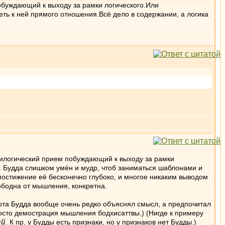
 побуждающий к выходу за рамки логического.Или
еть к ней прямого отношения.Всё дело в содержании, а логика
квазилогический прием побуждающий к выходу за рамки
ну. Будда слишком умён и мудр, чтоб заниматься шаблонами и
постижение её бесконечно глубоко, и многое никаким выводом
вободна от мышления, конкретна.
орота Будда вообще очень редко объяснял смысл, а предпочитал
росто демострация мышления бодхисаттвы.) (Нигде к примеру
ий
. К пр. у Будды есть признаки, но у признаков нет Будды.)