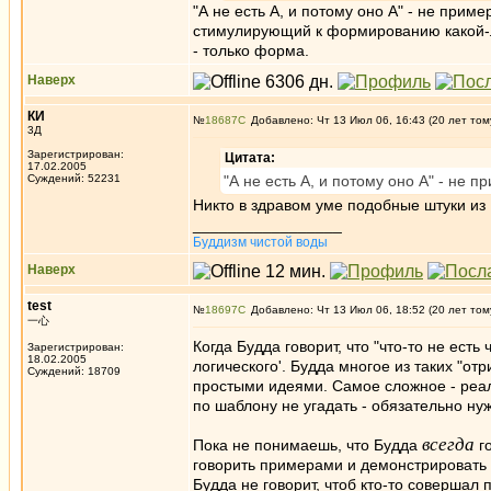
"А не есть А, и потому оно А" - не при
стимулирующий к формированию какой-либ
- только форма.
Наверх
КИ
№
18687
Добавлено: Чт 13 Июл 06, 16:43 (20 лет том
3Д
Зарегистрирован:
Цитата:
17.02.2005
Суждений: 52231
"А не есть А, и потому оно А" - не 
Никто в здравом уме подобные штуки из
_________________
Буддизм чистой воды
Наверх
test
№
18697
Добавлено: Чт 13 Июл 06, 18:52 (20 лет том
一心
Когда Будда говорит, что "что-то не ест
Зарегистрирован:
18.02.2005
логического'. Будда многое из таких "о
Суждений: 18709
простыми идеями. Самое сложное - реал
по шаблону не угадать - обязательно нуж
всегда
Пока не понимаешь, что Будда
г
говорить примерами и демонстрировать 
Будда не говорит, чтоб кто-то совершал 