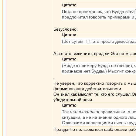
Цитата:
всег
Пока не понимаешь, что Будда
предпочитал говорить примерами и 
Безусловно.
Цитата:
(Вот сутры ПП, это просто демостр
А вот это, извините, вряд ли.Это не мы
Цитата:
(Нигде к примеру Будда не говорит, 
признаков нет Будды.) Мыслит конкре
.
Не уверен, что корректно говорить о мы
формирования действительности.
Он знал как мыслят те, кто его слушал
убедительной речи.
Цитата:
оказывается
Так
правильным, а не
ситуации, а не на знании одного лиш
С жесткими концепциями очень труд
Правда.Но пользоваться шаблонами раб