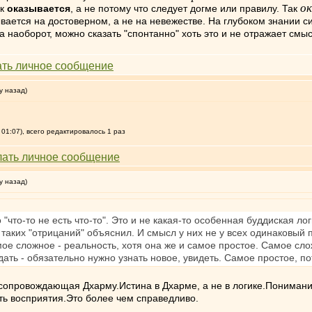
о
ак
оказывается
, а не потому что следует догме или правилу. Так
ается на достоверном, а не на невежестве. На глубоком знании си
 а наоборот, можно сказать "спонтанно" хоть это и не отражает см
у назад)
01:07), всего редактировалось 1 раз
у назад)
то "что-то не есть что-то". Это и не какая-то особенная буддиская 
з таких "отрицаний" объяснил. И смысл у них не у всех одинаковый
е сложное - реальность, хотя она же и самое простое. Самое слож
ать - обязательно нужно узнать новое, увидеть. Самое простое, по
а сопровождающая Дхарму.Истина в Дхарме, а не в логике.Понимани
ь восприятия.Это более чем справедливо.