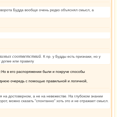
поворота Будда вообще очень редко объяснял смысл, а
тимых соответствий
. К пр. у Будды есть признаки, но у
т догме или правилу
г.Но в его распоряжении были и покруче способы
леднюю очередь с помощью правильной и логичной,
 на достоверном, а не на невежестве. На глубоком знании
орот, можно сказать "спонтанно" хоть это и не отражает смысл.