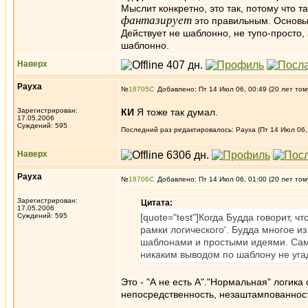
Мыслит конкретно, это так, потому что т
фантазирует
это правильным. Основыв
Действует не шаблонно, не тупо-просто,
шаблонно.
Наверх
Рауха
№
18705
Добавлено: Пт 14 Июл 06, 00:49 (20 лет том
Зарегистрирован:
КИ
Я тоже так думал.
17.05.2006
Суждений: 595
Последний раз редактировалось: Рауха (Пт 14 Июл 06, 
Наверх
Рауха
№
18706
Добавлено: Пт 14 Июл 06, 01:00 (20 лет том
Зарегистрирован:
Цитата:
17.05.2006
Суждений: 595
[quote="test"]Когда Будда говорит, ч
рамки логического'. Будда многое и
шаблонами и простыми идеями. Само
никаким выводом по шаблону не угад
Это - "А не есть А"."Нормальная" логик
непосредственность, незаштампованност