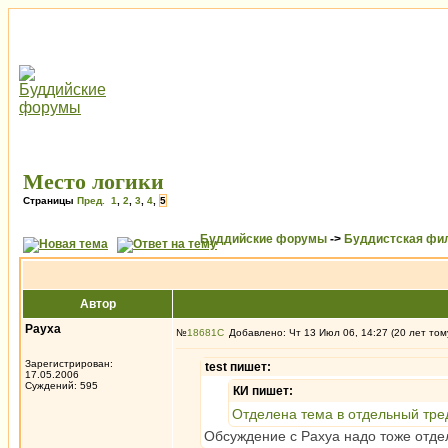
Место логики
Страницы
Пред.
1
,
2
,
3
,
4
,
5
Буддийские форумы
->
Буддистская фи
Автор
Рауха
№
18681
Добавлено: Чт 13 Июл 06, 14:27 (20 лет том
Зарегистрирован:
test пишет:
17.05.2006
Суждений: 595
КИ пишет:
Отделена тема в отдельный тре
Обсуждение с Рахуа надо тоже отдели