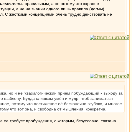
казывается
правильным, а не потому что заранее
туации, а не на знании одного лишь правила (догмы).
ысл. С жесткими концепциями очень трудно действовать не
логика, но и не 'квазилогический прием побуждающий к выходу за
 по шаблону. Будда слишком умён и мудр, чтоб заниматься
ное, потому что постижение её бесконечно глубоко, и многое
тому что вот она, и свободна от мышления, конкретна.
е ее требует пробуждения, с которым, безусловно, связана