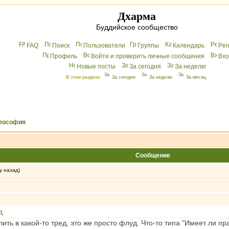
Дхарма
Буддийское сообщество
FAQ
Поиск
Пользователи
Группы
Календарь
Peг
Профиль
Войти и проверить личные сообщения
Вхo
Новые посты
За сегодня
За неделю
В этом разделе:
За сегодня
За неделю
За месяц
лософия
Сообщение
у назад)
д
ть в какой-то тред, это же просто флуд. Что-то типа "Имеет ли пр