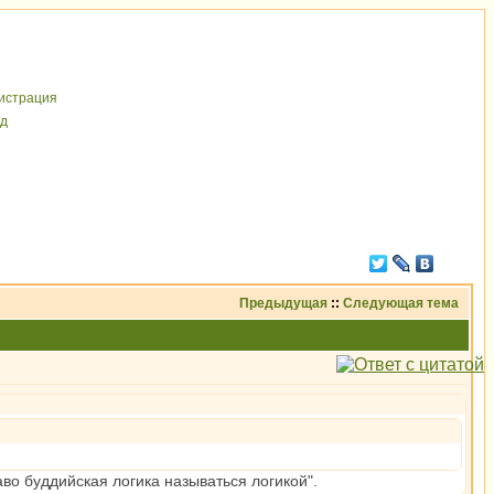
иcтрaция
д
Предыдущая
::
Следующая тема
аво буддийская логика называться логикой".