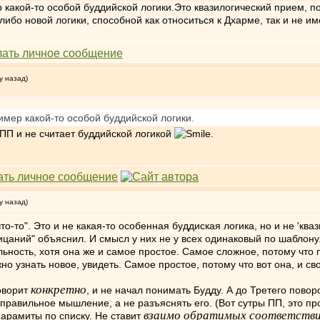
мер какой-то особой буддийской логики.Это квазилогический прием,
о новой логики, способной как относиться к Дхарме, так и не им
у назад)
пример какой-то особой буддийской логики.
 ПП и не считает буддийской логикой
.
у назад)
ь что-то". Это и не какая-то особенная буддиская логика, но и не '
трицаний" объяснил. И смысл у них не у всех одинаковый по шабло
ьность, хотя она же и самое простое. Самое сложное, потому что 
но узнать новое, увидеть. Самое простое, потому что вот она, и с
конкретно
оворит
, и не начал понимать Будду. А до Третего пов
правильное мышление, а не разъяснять его. (Вот сутры ПП, это п
взаимо обратимых соответств
парамиты по списку. Не ставит