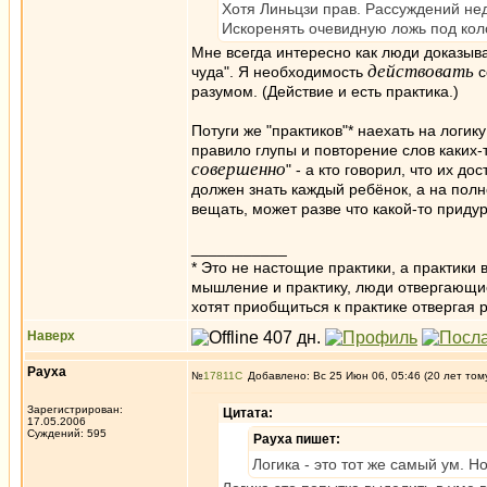
Хотя Линьцзи прав. Рассуждений нед
Искоренять очевидную ложь под кол
Мне всегда интересно как люди доказыв
действовать
чуда". Я необходимость
с
разумом. (Действие и есть практика.)
Потуги же "практиков"* наехать на логику
правило глупы и повторение слов каких-т
совершенно
" - а кто говорил, что их д
должен знать каждый ребёнок, а на пол
вещать, может разве что какой-то приду
___________
* Это не настощие практики, а практик
мышление и практику, люди отвергающие
хотят приобщиться к практике отвергая 
Наверх
Рауха
№
17811
Добавлено: Вс 25 Июн 06, 05:46 (20 лет том
Зарегистрирован:
Цитата:
17.05.2006
Суждений: 595
Рауха пишет:
Логика - это тот же самый ум. Н