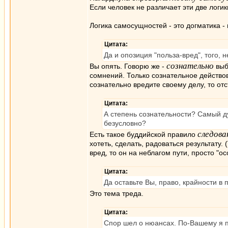
Если человек не различает эти две логик
Логика самосущностей - это догматика -
Цитата:
Да и опозиция "польза-вред", того, н
сознательно
Вы опять. Говорю же -
выб
сомнений. Только сознательное действов
сознательно вредите своему делу, то отс
Цитата:
А степень сознательности? Самый ду
безусловно?
следова
Есть такое буддийской правило
хотеть, сделать, радоваться результату.
вред, то он на неблагом пути, просто "о
Цитата:
Да оставьте Вы, право, крайности в 
Это тема треда.
Цитата:
Спор шел о нюансах. По-Вашему я п