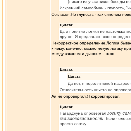
(никого из участников беседы н
Искренний самообман - глупость, "чи
Согласен.Но глупость - как синоним нев
Цитата:
Да и понятие логики не настолько мо
другое. Я предлагаю такое определе
Некорректное определение.Логика быва
к нему, конечно, можно некую логику пр
между законом и дышлом - тоже.
Цитата:
Цитата:
Да нет, я порелятивней настрое
Относительность ничего не опроверг
Ая не опровергал.Я корректировал.
Цитата:
логику са
Нагарджуна опровергал
взаимозависимости
. Если челове
просто логику.