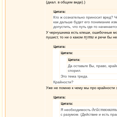
(диал. в общем виде).)
Цитата:
Кто ж сознательно приносит вред? Ч
как дальше будет его понимание изм
допустить, что путь где-то начинается
У чернушника есть клеши, ошибочные мо
пути
пушист, то ни о каком
и речи бы не
Цитата:
Цитата:
Цитата:
Да оставьте Вы, право, край
спорил.
Это тема треда.
Крайности?
Уже не помню к чему мы про крайности 
Цитата:
Цитата:
действоват
Я необходимость
с разумом. (Действие и есть пра