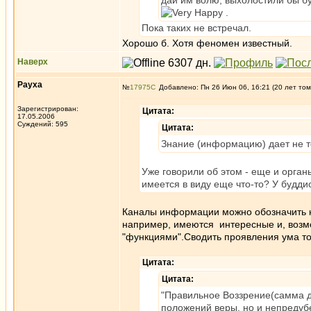
дай им волю, выхолостили бы б
.
Пока таких не встречал.
Хорошо б. Хотя феномен известный.
Наверх
Рауха
№
17975
Добавлено: Пн 26 Июн 06, 16:21 (20 лет том
Зарегистрирован:
Цитата:
17.05.2006
Суждений: 595
Цитата:
Знание (информацию) дает не 
Уже говорили об этом - еще и орган
имеется в виду еще что-то? У буддис
Каналы информации можно обозначить к
например, имеются интересные и, возм
"функциями".Сводить проявления ума т
Цитата:
Цитата:
"Правильное Воззрение(самма ди
положений веры, но и непредуб