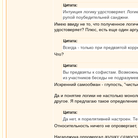
Цитата:
Интуиция логику удостоверяет. Логик
рупой поубедительней санджни.
Имею ввиду не то, что полученное логиче
удостоверяет? Плюс, есть еще один аргу
Цитата:
Всегда - только при предвзятой корр
Что?
Цитата:
Вы предвзяты к софистам. Возможны
из участников беседы не подразумев
Искренний самообман - глупость, "чистые
Да и понятие логики не настолько моноли
другое. Я предлагаю такое определение:
Цитата:
Да нет, я порелятивней настроен. Т
Относительность ничего не опровергает,
логику самос
Нагарджуна опровергал