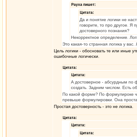
Рауха пишет:
Цитата:
Да и понятие логики не наст
говорите, то про другое. Я
достоверного познания?
Некорректное определение. Лог
Это какая-то странная логика у вас
Цель логики - обосновать те или иные 
ошибочные логически.
Цитата:
Цитата:
А достоверное - абсурдным по ф
создать. Задним числом. Есть о
По какой форме? По формулироке чт
превыше формулировки. Она проста
Простая достоверность - это не логика.
Цитата:
Цитата:
Цитата: