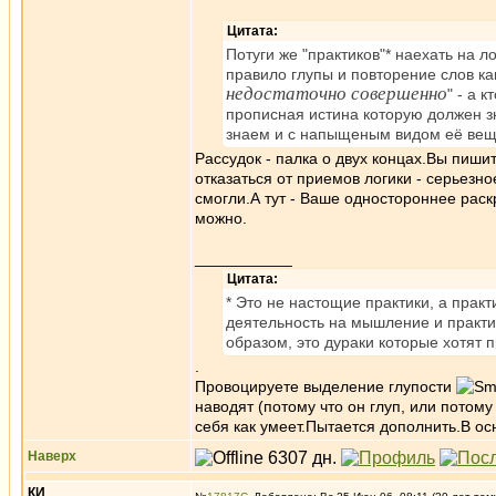
Цитата:
Потуги же "практиков"* наехать на ло
правило глупы и повторение слов как
недостаточно совершенно
" - а 
прописная истина которую должен зн
знаем и с напыщеным видом её веща
Рассудок - палка о двух концах.Вы пиши
отказаться от приемов логики - серьезн
смогли.А тут - Ваше одностороннее рас
можно.
___________
Цитата:
* Это не настощие практики, а пра
деятельность на мышление и практи
образом, это дураки которые хотят 
.
Провоцируете выделение глупости
наводят (потому что он глуп, или потому
себя как умеет.Пытается дополнить.В ос
Наверх
КИ