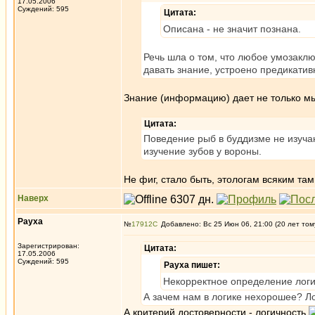
17.05.2006
Суждений: 595
Цитата:
Описана - не значит познана.
Речь шла о том, что любое умозакл
давать знание, устроено предикативн
Знание (информацию) дает не только м
Цитата:
Поведение рыб в буддизме не изуча
изучение зубов у вороны.
Не фиг, стало быть, этологам всяким там
Наверх
Рауха
№
17912
Добавлено: Вс 25 Июн 06, 21:00 (20 лет том
Зарегистрирован:
Цитата:
17.05.2006
Суждений: 595
Рауха пишет:
Некорректное определение логик
А зачем нам в логике нехорошее? Ло
А критерий достоверности - логичность