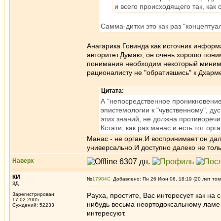
и всего происходящего так, как 
Самма-дитхи это как раз "концепту
Анагарика Говинда как источник информа
авторитет.Думаю, он очень хорошо поним
понимания необходим некоторый минима
рационалисту не "обратившись" к Дхарм
Цитата:
А "непосредственное проникновение 
эпистемологии к "чувственному", дус
этих знаний, не должна противореч
Кстати, как раз манас и есть тот ор
Манас - не орган.И воспринимает он дал
универсально.И доступно далеко не толь
Наверх
КИ
№
17984
Добавлено: Пн 26 Июн 06, 18:19 (20 лет том
3Д
Зарегистрирован:
Рауха, простите, Вас интересует как на
17.02.2005
нибудь весьма неортодоксальному ламе 
Суждений: 52233
интересуют.