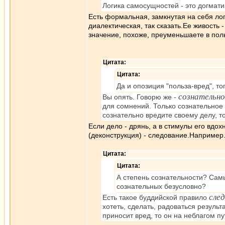
Логика самосущностей - это догмати
Есть формальная, замкнутая на себя ло
диалектическая, так сказать.Ее живость 
значение, похоже, преуменьшаете в поль
Цитата:
Цитата:
Да и опозиция "польза-вред", тог
сознательно
Вы опять. Говорю же -
для сомнений. Только сознательное 
сознательно вредите своему делу, то
Если дело - дрянь, а в стимулы его вдо
(деконструкция) - следование.Наприме
Цитата:
Цитата:
А степень сознательности? Самы
сознательных безусловно?
сле
Есть такое буддийской правило
хотеть, сделать, радоваться результ
приносит вред, то он на неблагом пу