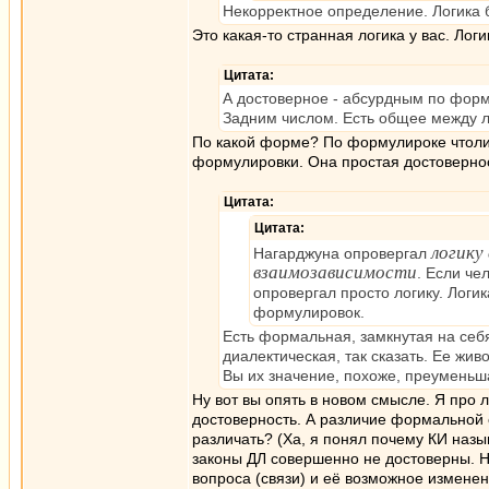
Некорректное определение. Логика 
Это какая-то странная логика у вас. Ло
Цитата:
А достоверное - абсурдным по форме
Задним числом. Есть общее между л
По какой форме? По формулироке чтоли
формулировки. Она простая достовернос
Цитата:
Цитата:
логику
Нагарджуна опровергал
взаимозависимости
. Если че
опровергал просто логику. Логи
формулировок.
Есть формальная, замкнутая на себ
диалектическая, так сказать. Ее жив
Вы их значение, похоже, преуменьша
Ну вот вы опять в новом смысле. Я про л
достоверность. А различие формальной о
различать? (Ха, я понял почему КИ назы
законы ДЛ совершенно не достоверны. Но
вопроса (связи) и её возможное изменени