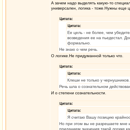
А зачем надо выделять какую-то специа
универсален, логика - тоже.Нужны еще ц
Цитата:
Цитата:
Ее цель - не более, чем убеди
возведения ее на пьедестал. Д
формально.
Не знаю о чем речь.
О логике.Не придуманной только что.
Цитата:
Цитата:
Клеши не только у чернушников
Речь шла о сознательном действова
И о степени сознательности.
Цитата:
Цитата:
Я считаю Вашу позицию крайнос
Но при этом вы не разрешаете мне 
приданием значения такой логике как