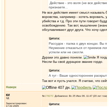
Действие - это воля (не все действи
признаете...
Не все действия имеет смысл называть
воровства, например - хотеть воровать, у
убийства и т.д. Про эти пути говорит буд
освобождению. Так вот, мышление (знани
обсулавливают друг друга. Что хочу сдел
Цитата:
Рассудок - палка о двух концах. Вы 
Неумение отказаться от приемов лог
успели или не смогли.
Дураки это давно поняли.
Я тогд
Несли бы своё дурацкое звание гордо.
Цитата:
А тут - Ваше одностороннее раскрыт
Так вот и пусть учатся. Я считаю, что се
Наверх
КИ
№
17827
Добавлено: Вс 25 Июн 06, 11:47 (20 лет том
3Д
Зарегистрирован:
Цитата:
17.02.2005