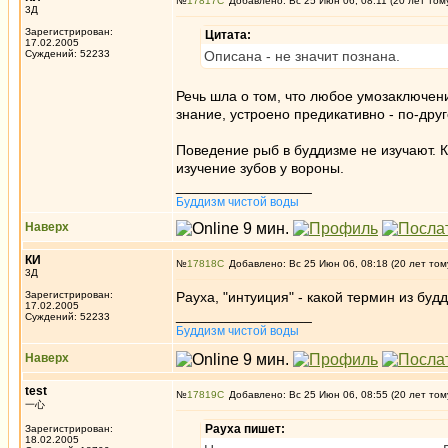
№
17817
Добавлено: Вс 25 Июн 06, 08:11 (20 лет том
3Д
Зарегистрирован:
Цитата:
17.02.2005
Суждений: 52233
Описана - не значит познана.
Речь шла о том, что любое умозаключен
знание, устроено предикативно - по-друг
Поведение рыб в буддизме не изучают. 
изучение зубов у вороны.
_________________
Буддизм чистой воды
Наверх
КИ
№
17818
Добавлено: Вс 25 Июн 06, 08:18 (20 лет том
3Д
Зарегистрирован:
Рауха, "интуиция" - какой термин из будд
17.02.2005
_________________
Суждений: 52233
Буддизм чистой воды
Наверх
test
№
17819
Добавлено: Вс 25 Июн 06, 08:55 (20 лет том
一心
Рауха пишет:
Зарегистрирован:
18.02.2005