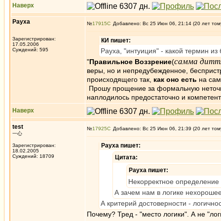
Наверх
Рауха
№
17915
Добавлено: Вс 25 Июн 06, 21:14 (20 лет том
Зарегистрирован:
КИ пишет:
17.05.2006
Суждений: 595
Рауха, "интуиция" - какой термин из
самма дитт
"
Правильное Воззрение
(
веры, но и непредубежденное, бесприст
происходящего так,
как оно есть
на сам
Прошу прощение за формальную неточнос
наплодилось предостаточно и компетент
Наверх
test
№
17925
Добавлено: Вс 25 Июн 06, 21:39 (20 лет том
一心
Рауха пишет:
Зарегистрирован:
18.02.2005
Суждений: 18709
Цитата:
Рауха пишет:
Некорректное определение л
А зачем нам в логике нехорошее
А критерий достоверности - логично
Почему? Тред - "место логики". А не "л