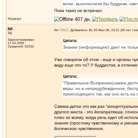
волю, выхолостили бы буддизм, све
Пока таких не встречал.
Наверх
КИ
№
17951
Добавлено: Вс 25 Июн 06, 23:21 (20 лет том
3Д
Зарегистрирован:
Цитата:
17.02.2005
Суждений: 52233
Знание (информацию) дает не толь
Уже говорили об этом - еще и органы чу
виду еще что-то? У буддистов, в отличие
Цитата:
"Правильное Воззрение(самма диттхи
веры, но и непредубежденное, бесп
происходящего так, как оно есть на
Самма-дитхи это как раз "концептуальн
другого места - это йогапратякша, относ
плюс ко всему, когда речь идет об испо
знания (простому чувственному и умозакл
йогическое чувственное.
_________________