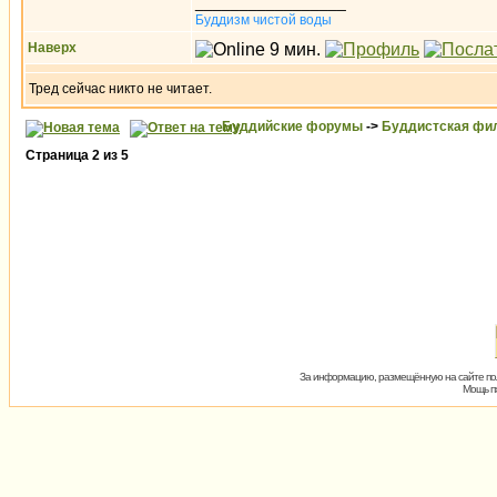
_________________
Буддизм чистой воды
Наверх
Тред сейчас никто не читает.
Буддийские форумы
->
Буддистская фи
Страница
2
из
5
За информацию, размещённую на сайте пол
Мощь пх