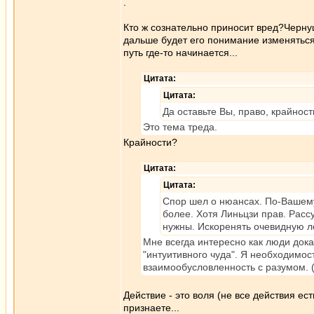
.
Кто ж сознательно приносит вред?Чернуш
дальше будет его понимание изменяться 
путь где-то начинается...
Цитата:
Цитата:
Да оставьте Вы, право, крайност
Это тема треда.
Крайности?
Цитата:
Цитата:
Спор шел о нюансах. По-Вашему
более. Хотя Линьцзи прав. Расс
нужны. Искоренять очевидную л
Мне всегда интересно как люди док
"интуитивного чуда". Я необходимос
взаимообусловленность с разумом. (
Действие - это воля (не все действия ес
признаете...