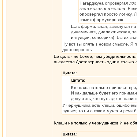
ло
Нагарджуна опровергал
взаимозависимости
. Есл
опровергал просто логику. 
самих формулировок.
Есть формальная, замкнутая на 
динамичная, диалектическая, так
интуиции, сенсорики). Вы их зн
Ну вот вы опять в новом смысле. Я п
достоверность.
Ее цель - не более, чем убедительност
пьедестал.Достоверность одним только
Цитата:
Цитата:
Кто ж сознательно приносит вре
И как дальше будет его пониман
допустить, что путь где-то начина
У чернушника есть клеши, ошибочны
пути
пушист, то ни о каком
и речи б
.
Клеши не только у чернушников.И не об
Цитата: