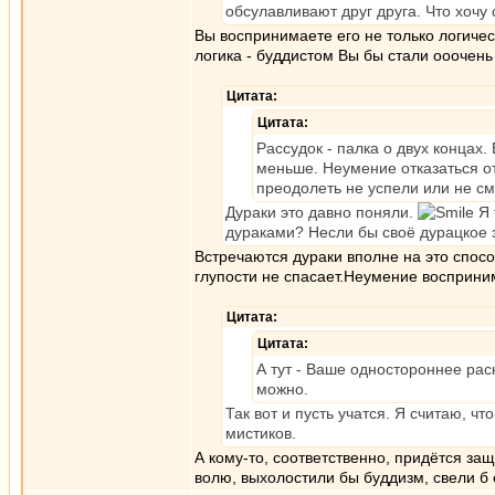
обсулавливают друг друга. Что хочу 
Вы воспринимаете его не только логичес
логика - буддистом Вы бы стали ооочень
Цитата:
Цитата:
Рассудок - палка о двух концах.
меньше. Неумение отказаться от
преодолеть не успели или не см
Дураки это давно поняли.
Я 
дураками? Несли бы своё дурацкое 
Встречаются дураки вполне на это спосо
глупости не спасает.Неумение восприним
Цитата:
Цитата:
А тут - Ваше одностороннее рас
можно.
Так вот и пусть учатся. Я считаю, ч
мистиков.
А кому-то, соответственно, придётся з
волю, выхолостили бы буддизм, свели б