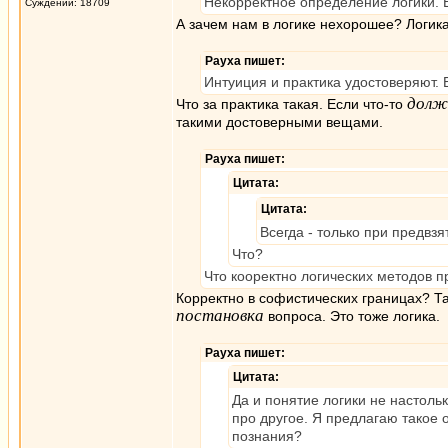
Некорректное определение логики. 
Суждений: 18709
А зачем нам в логике нехорошее? Логика
Рауха пишет:
Интуиция и практика удостоверяют. Б
долж
Что за практика такая. Если что-то
такими достоверными вещами.
Рауха пишет:
Цитата:
Цитата:
Всегда - только при предвзя
Что?
Что кооректно логических методов п
Корректно в софистических границах? Та
постановка
вопроса. Это тоже логика.
Рауха пишет:
Цитата:
Да и понятие логики не настольк
про другое. Я предлагаю такое 
познания?