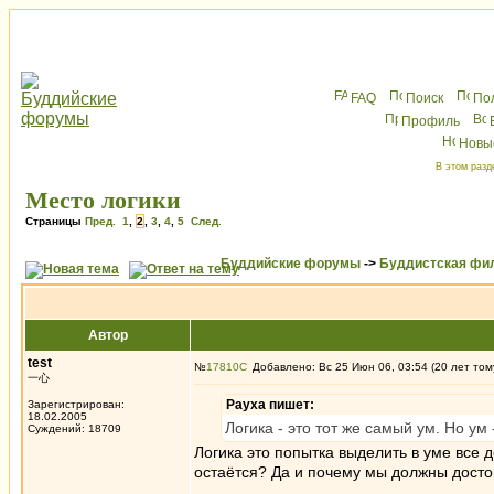
FAQ
Поиск
По
Профиль
Новы
В этом разд
Место логики
Страницы
Пред.
1
,
2
,
3
,
4
,
5
След.
Буддийские форумы
->
Буддистская фи
Автор
test
№
17810
Добавлено: Вс 25 Июн 06, 03:54 (20 лет том
一心
Рауха пишет:
Зарегистрирован:
18.02.2005
Логика - это тот же самый ум. Но ум 
Суждений: 18709
Логика это попытка выделить в уме все д
остаётся? Да и почему мы должны досто