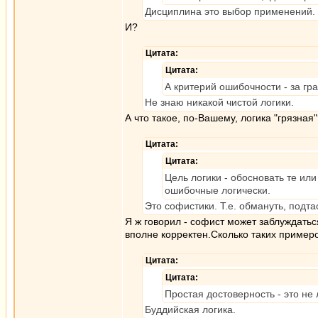
Дисциплина это выбор применений.
И?
Цитата:
Цитата:
А критерий ошибочности - за гр
Не знаю никакой чистой логики.
А что такое, по-Вашему, логика "грязная
Цитата:
Цитата:
Цель логики - обосновать те и
ошибочные логически.
Это софистики. Т.е. обмануть, подта
Я ж говорил - софист может заблуждатьс
вполне корректен.Сколько таких примеров
Цитата:
Цитата:
Простая достоверность - это не 
Буддийская логика.