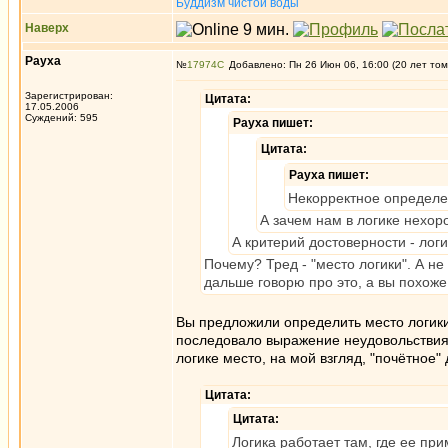
Буддизм чистой воды
Наверх
Рауха
№
17974
Добавлено: Пн 26 Июн 06, 16:00 (20 лет том
Зарегистрирован:
Цитата:
17.05.2006
Суждений: 595
Рауха пишет:
Цитата:
Рауха пишет:
Некорректное определен
А зачем нам в логике нехор
А критерий достоверности - лог
Почему? Тред - "место логики". А н
дальше говорю про это, а вы похоже
Вы предложили определить место логики
последовало выражение неудовольствия 
логике место, на мой взгляд, "почётное"
Цитата:
Цитата:
Логика работает там, где ее пр