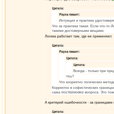
Цитата:
Рауха пишет:
Интуиция и практика удостоверяю
д
Что за практика такая. Если что-то
такими достоверными вещами.
Логика работает там, где ее применяют.
Цитата:
Рауха пишет:
Цитата:
Цитата:
Всегда - только при пре
Что?
Что кооректно логических метод
Корректно в софистических границах
постановка
сама
вопроса. Это тож
.
А критерий ошибочности - за границами 
Цитата: