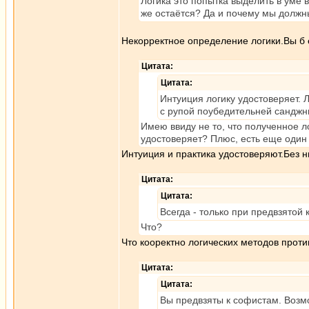
Логика это попытка выделить в уме в
же остаётся? Да и почему мы должн
Некорректное определение логики.Вы б 
Цитата:
Цитата:
Интуиция логику удостоверяет. 
с рупой поубедительней санджн
Имею ввиду не то, что полученное ло
удостоверяет? Плюс, есть еще один 
Интуиция и практика удостоверяют.Без ни
Цитата:
Цитата:
Всегда - только при предвзятой 
Что?
Что кооректно логических методов проти
Цитата:
Цитата:
Вы предвзяты к софистам. Возм