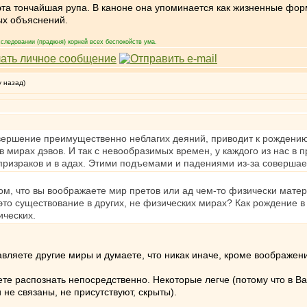
 эта тончайшая рупа. В каноне она упоминается как жизненные фо
ых объяснений.
следовании (праджня) корней всех беспокойств ума.
у назад)
овершение преимущественно неблагих деяний, приводит к рождению 
в мирах дэвов. И так с невообразимых времен, у каждого из нас 
 призраков и в адах. Этими подъемами и падениями из-за совершае
том, что вы воображаете мир претов или ад чем-то физически мат
то существование в других, не физических мирах? Как рождение в
ических.
авляете другие миры и думаете, что никак иначе, кроме воображени
ете распознать непосредственно. Некоторые легче (потому что в В
не связаны, не присутствуют, скрыты).