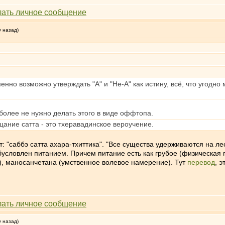
у назад)
нно возможно утверждать "А" и "Не-А" как истину, всё, что угодно 
 более не нужно делать этого в виде оффтопа.
ание сатта - это тхеравадинское вероучение.
от: "саббэ сатта ахара-тхиттика". "Все существа удерживаются на 
обусловлен питанием. Причем питание есть как грубое (физическая 
ие), маносанчетана (умственное волевое намерение). Тут
перевод
, э
у назад)