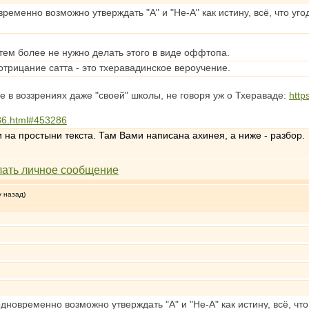
ременно возможно утверждать "А" и "Не-А" как истину, всё, что уго
 тем более не нужно делать этого в виде оффтопа.
трицание сатта - это тхеравадинское вероучение.
е в воззрениях даже "своей" школы, не говоря уж о Тхераваде:
http
286.html#453286
на простыни текста. Там Вами написана ахинея, а ниже - разбор.
у назад)
дновременно возможно утверждать "А" и "Не-А" как истину, всё, что