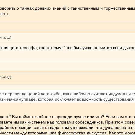
оворить о тайнах древних знаний с таинственным и торжественным 
ен.)
у назад)
ворящего теософа, скажет ему: " ты бы лучше посчитал свои дыхани
у назад)
твие перевоплощений чего-либо, как ошибочно считают индуисты и
атичча-самуппаде, которая исключает возможность существовани
 даст? Вы поймете тайное в природе лучше или что? Если вам это во
ваете им как кистенем над головами собеседников. При этом совер
крайних позиции: сасатта вада, там утверждали, что душа вечна и н
йности между которыми шла философская дискуссия. Как это можно в