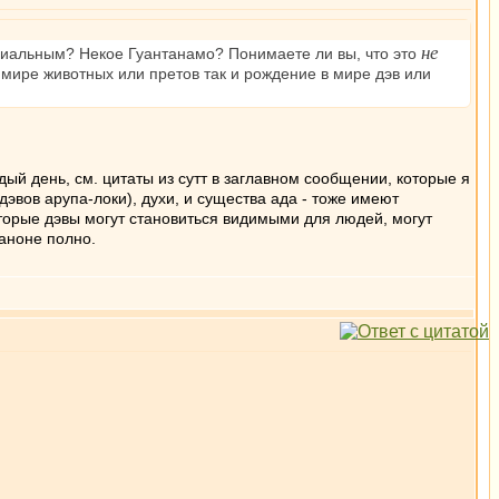
не
ериальным? Некое Гуантанамо? Понимаете ли вы, что это
 мире животных или претов так и рождение в мире дэв или
ый день, см. цитаты из сутт в заглавном сообщении, которые я
эвов арупа-локи), духи, и существа ада - тоже имеют
торые дэвы могут становиться видимыми для людей, могут
аноне полно.