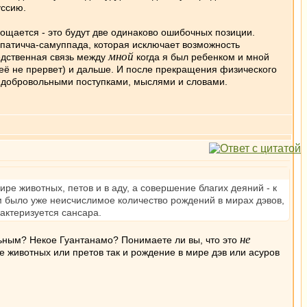
уссию.
лощается - это будут две одинаково ошибочных позиции.
: "патичча-самуппада, которая исключает возможность
мной
едственная связь между
когда я был ребенком и мной
 её не прервет) и дальше. И после прекращения физического
ми добровольными поступками, мыслями и словами.
ре животных, петов и в аду, а совершение благих деяний - к
м было уже неисчислимое количество рождений в мирах дэвов,
актеризуется сансара.
не
льным? Некое Гуантанамо? Понимаете ли вы, что это
е животных или претов так и рождение в мире дэв или асуров