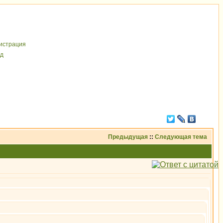
иcтрaция
д
Предыдущая
::
Следующая тема