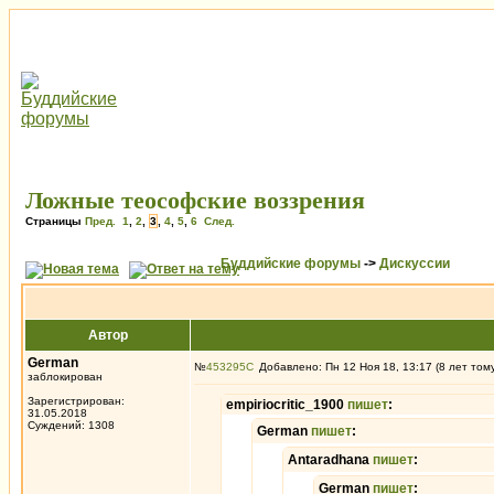
Ложные теософские воззрения
Страницы
Пред.
1
,
2
,
3
,
4
,
5
,
6
След.
Буддийские форумы
->
Дискуссии
Автор
German
№
453295
Добавлено: Пн 12 Ноя 18, 13:17 (8 лет том
заблокирован
Зарегистрирован:
empiriocritic_1900
пишет
:
31.05.2018
Суждений: 1308
German
пишет
:
Antaradhana
пишет
:
German
пишет
: