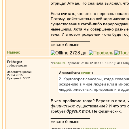
отрицал Атман. Но сначала выяснял, что
Если считать, что что-то перевоплощает
Потому, действительно всё кармически за
существования какой-либо перерождающе
нынешним. Хотя мы совершенно разные с
тела. И в новом рождении - оно будет 
_________________
живите больше
Наверх
Frithegar
№
453396
Добавлено: Пн 12 Ноя 18, 18:27 (8 лет том
заблокирован
Зарегистрирован:
Antaradhana
пишет
:
27.04.2015
Суждений: 5882
2. Круговорот сансары, когда совер
рождению в мире людей или в мирах
людей, животных, призраков и в ад
В чем проблема тогда? Вероятно в том,
физическое
существование? И что это с
других тел
требует
. Не физических.
_________________
живите больше
Ответы на этот пост:
Antaradhana
,
Won Soeng