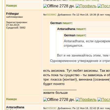
Наверх
Frithegar
№
453398
Добавлено: Пн 12 Ноя 18, 18:36 (8 лет том
заблокирован
Зарегистрирован:
German
пишет
:
27.04.2015
Суждений: 5882
Antaradhana
пишет
:
German
пишет
:
Antaradhana, если одновреме
отрицается.
Вот и не занимайтесь этим, тем
Одновременное утверждение и отриц
есть аксиома. Тут любят аксиомы. Так в
есть пока ты существо - ты зависишь и 
три: пхасса (контакт), виннана (сознан
будет понято
_________________
живите больше
Наверх
Antaradhana
№
453503
Добавлено: Пн 12 Ноя 18, 22:42 (8 лет том