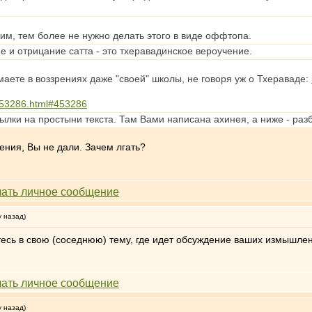
тим, тем более не нужно делать этого в виде оффтопа.
 и отрицание сатта - это тхеравадинское вероучение.
маете в воззрениях даже "своей" школы, не говоря уж о Тхераваде:
t453286.html#453286
лки на простыни текста. Там Вами написана ахинея, а ниже - раз
ения, Вы не дали. Зачем лгать?
у назад)
тесь в свою (соседнюю) тему, где идет обсуждение ваших измышле
у назад)