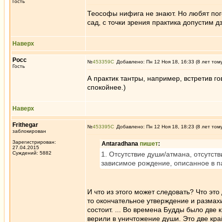
Гость
Теософы нифига не знают. Но любят пог
сад, с точки зрения практика допустим дз
Наверх
Росс
№
453359
Добавлено: Пн 12 Ноя 18, 16:33 (8 лет том
Гость
А практик тантры, например, встретив го
спокойнее.)
Наверх
Frithegar
№
453395
Добавлено: Пн 12 Ноя 18, 18:23 (8 лет том
заблокирован
Зарегистрирован:
Antaradhana
пишет
:
27.04.2015
Суждений: 5882
1. Отсутствие души/атмана, отсутс
зависимое рождение, описанное в п
И что из этого может следовать? Что это
то окончательное утверждение и размахи
состоит. ... Во времена Будды было две 
верили в уничтожение души. Это две кра