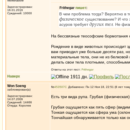
Wolfshadow
Зарегистрирован:
Frithegar
пишет
:
16.01.2016
Суждений: 10000
В чем проблема тогда? Вероятно в 
физическое
существование? И что э
других тел
асуров требует
. Не физ
На бессвязные теософские бормотания от
Рождение в виде животных происходит зд
вам приводил уже больше десяти раз, но
материальные тела, они не из белковой
делать свои тела плотными, способными
Ответы на этот пост:
Frithegar
Наверх
Won Soeng
№
453507
Добавлено: Пн 12 Ноя 18, 22:51 (8 лет том
заблокирован(а)
Зарегистрирован:
Есть три вида рупа. Грубая (физическая
14.07.2006
Суждений: 14466
Откуда: Королев
Грубая ощущается как пять сфер (видим
Тонкая ощущается как сфера ума (скл
Тончайшая обнаруживается только как о