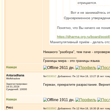
отрицается.
Вот и не занимайтесь э
Одновременное утверждение
Понятно, что Вы ничего не пони
https://dharma.org.ru/board/pos
Манипулятивный приём - делать отсы
Никакого "разбора", тем паче - опроверж
_________________
Границы мира - это границы языка
Наверх
Antaradhana
№
453301
Добавлено: Пн 12 Ноя 18, 13:27 (8 лет том
Wolfshadow
Зарегистрирован:
Герман, прекратите разрастание. Верни
16.01.2016
Суждений: 10000
Наверх
Росс
№
453350
Добавлено: Пн 12 Ноя 18, 16:30 (8 лет том