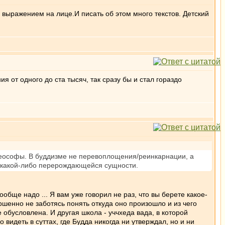
выражением на лице.И писать об этом много текстов. Детский
я от одного до ста тысяч, так сразу бы и стал гораздо
 теософы. В буддизме не перевоплощения/реинкарнации, а
я какой-либо перерождающейся сущности.
обще надо ... Я вам уже говорил не раз, что вы берете какое-
шенно не заботясь понять откуда оно произошло и из чего
е обусловлена. И другая школа - уччхеда вада, в которой
идеть в суттах, где Будда никогда ни утверждал, но и ни