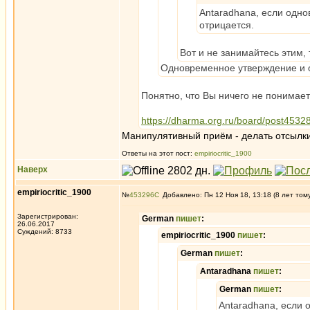
Antaradhana, если однов
отрицается.
Вот и не занимайтесь этим,
Одновременное утверждение и о
Понятно, что Вы ничего не понимает
https://dharma.org.ru/board/post453
Манипулятивный приём - делать отсылки 
Ответы на этот пост:
empiriocritic_1900
Наверх
empiriocritic_1900
№
453296
Добавлено: Пн 12 Ноя 18, 13:18 (8 лет том
Зарегистрирован:
German
пишет
:
26.06.2017
Суждений: 8733
empiriocritic_1900
пишет
:
German
пишет
:
Antaradhana
пишет
:
German
пишет
:
Antaradhana, если о