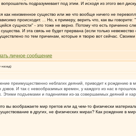
 вопрошатель подразумевает под этим. И исходя из этого вел диск
ся как неизменное существо или же что вообще ничего не перевоп
висимо происходит. ... Но, к примеру, верить что, как вы говорите
йся сущности" - это тоже не верно. Потому что есть причинно сл
ущества. И эта связь не будет прервана (если только невежество
осуществлено по тем причинам, которые я творю вот сейчас. Свои
у назад)
шение преимущественно неблагих деяний, приводит к рождению в ми
 дэвов. И так с невообразимых времен, у каждого из нас в прошло
ах. Этими подъемами и падениями из-за совершаемых деяний и хар
 что вы воображаете мир претов или ад чем-то физически материа
уществование в других, не физических мирах? Как рождение в мир