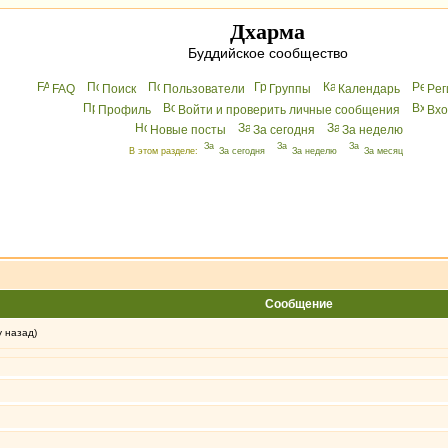
Дхарма
Буддийское сообщество
FAQ
Поиск
Пользователи
Группы
Календарь
Peг
Профиль
Войти и проверить личные сообщения
Вхo
Новые посты
За сегодня
За неделю
В этом разделе:
За сегодня
За неделю
За месяц
Сообщение
у назад)