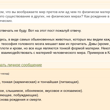
том, что вы воображаете мир претов или ад чем-то физически мат
то существование в других, не физических мирах? Как рождение в
ических.
вечать не буду. Вот на этот пост пожалуй отвечу.
есь, в виде самых обыкновенных животных, которых мы видим кажд
 теософия головного мозга мешает вам их прочитать. Дэвы (кроме д
 плоти и крови, но все еще являются тонкой формой материи. Неко
 взаимодействовать с материей человеческого мира. Примеров в К
у назад)
), тонкая (кармическая) и тончайшая (питающая).
ое, слышимое, обоняемое, вкусовое и осязаемое).
оняющее, побуждающее).
снова рождения и смерти.