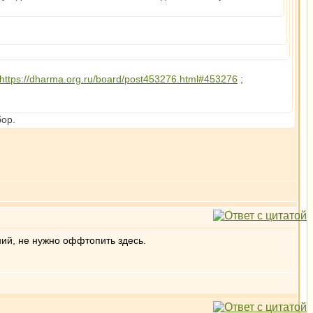
https://dharma.org.ru/board/post453276.html#453276
;
бор.
ний, не нужно оффтопить здесь.