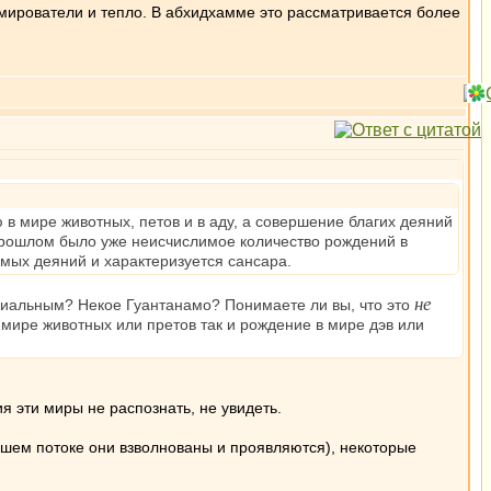
рмирователи и тепло. В абхидхамме это рассматривается более
в мире животных, петов и в аду, а совершение благих деяний
в прошлом было уже неисчислимое количество рождений в
мых деяний и характеризуется сансара.
не
ериальным? Некое Гуантанамо? Понимаете ли вы, что это
 мире животных или претов так и рождение в мире дэв или
я эти миры не распознать, не увидеть.
ашем потоке они взволнованы и проявляются), некоторые