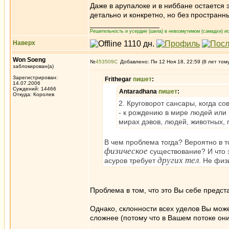
Даже в арупалоке и в ниббане остается
детально и конкретно, но без пространн
_________________
Решительность и усердие (шила) в невозмутимом (самадхи) ис
Наверх
Won Soeng
№
453509
Добавлено: Пн 12 Ноя 18, 22:59 (8 лет том
заблокирован(а)
Зарегистрирован:
Frithegar
пишет
:
14.07.2006
Суждений: 14466
Antaradhana
пишет
:
Откуда: Королев
2. Круговорот сансары, когда с
- к рождению в мире людей или 
мирах дэвов, людей, животных,
В чем проблема тогда? Вероятно в 
физическое
существование? И что э
других тел
асуров требует
. Не физ
Проблема в том, что это Вы себе предст
Однако, склонности всех уделов Вы мож
сложнее (потому что в Вашем потоке они 