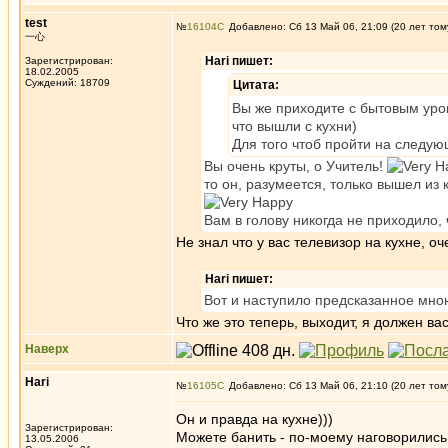
test
№
16104
Добавлено: Сб 13 Май 06, 21:09 (20 лет том
一心
Hari пишет:
Зарегистрирован:
18.02.2005
Суждений: 18709
Цитата:
Вы же приходите с бытовым уров
что вышли с кухни)
Для того чтоб пройти на следую
Вы очень круты, о Учитель!
то он, разумеется, только вышел из 
Вам в голову никогда не приходило, 
Не знал что у вас телевизор на кухне, о
Hari пишет:
Вот и наступило предсказанное мно
Что же это теперь, выходит, я должен ва
Наверх
Hari
№
16105
Добавлено: Сб 13 Май 06, 21:10 (20 лет том
Он и правда на кухне)))
Зарегистрирован:
Можете банить - по-моему наговорились
13.05.2006