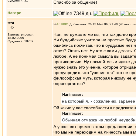
Суждений: 31
Спасибо за общение)
Наверх
test
№
16108
Добавлено: Сб 13 Май 06, 21:40 (20 лет том
一心
Hari, не думаете же вы, что так долго в
Зарегистрирован:
18.02.2005
Ни буддийские учителя ни простые будди
Суждений: 18709
ошиблись посчитав, что в буддизме нет 
ответ? Опять нет. Ну что с вами делать
любое. А не понимая смысла вы задаёте
противоречие. Ну посмейтесь и идите дал
нужно знать это учение, которое отрицает
предупредить что "учение о я" это не про
философская муть, которая никому не н
опровергается?
Hari пишет:
на который я. к сожалению, заранее
Ой какие у вас способности к предсказа
Hari пишет:
Обычная отмазка на любой неудобный
А у вас, вот прямо в этом предложении, 
что мы не переходим на личность мы вам