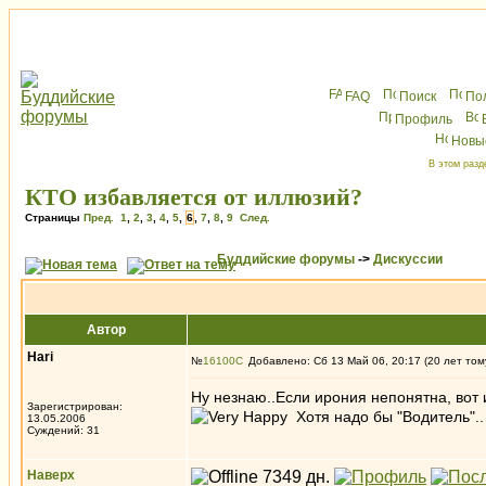
FAQ
Поиск
По
Профиль
Новы
В этом разд
КТО избавляется от иллюзий?
Страницы
Пред.
1
,
2
,
3
,
4
,
5
,
6
,
7
,
8
,
9
След.
Буддийские форумы
->
Дискуссии
Автор
Hari
№
16100
Добавлено: Сб 13 Май 06, 20:17 (20 лет том
Ну незнаю..Если ирония непонятна, вот 
Зарегистрирован:
Хотя надо бы "Водитель"..
13.05.2006
Суждений: 31
Наверх