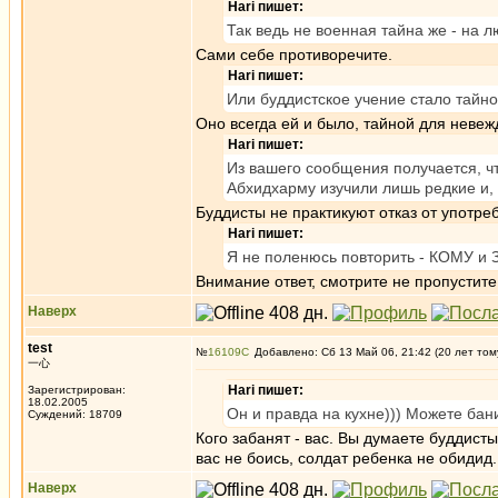
Hari пишет:
Так ведь не военная тайна же - на л
Сами себе противоречите.
Hari пишет:
Или буддистское учение стало тайн
Оно всегда ей и было, тайной для невеж
Hari пишет:
Из вашего сообщения получается, чт
Абхидхарму изучили лишь редкие и,
Буддисты не практикуют отказ от употреб
Hari пишет:
Я не поленюсь повторить - КОМУ и 
Внимание ответ, смотрите не пропустите
Наверх
test
№
16109
Добавлено: Сб 13 Май 06, 21:42 (20 лет том
一心
Hari пишет:
Зарегистрирован:
18.02.2005
Он и правда на кухне))) Можете бан
Суждений: 18709
Кого забанят - вас. Вы думаете буддисты
вас не боись, солдат ребенка не обидид.
Наверх