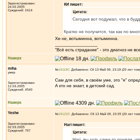
Зарегистрирован:
КИ пишет:
24.02.2005
Суждений: 2414
Цитата:
Сегодня вот подумал, что в буд
Кратко не получится, так как по мн
Хе-хе, вотыминна, вотыминна.
_________________
"Всё есть страдание" - это диагноз не вс
Наверх
miha
№
16119
Добавлено: Сб 13 Май 06, 23:19 (20 лет том
умер
Сам для себя, в своём уме, это "я" опре
Зарегистрирован:
А кто не знает, в детский сад.
12.03.2005
Суждений: 4540
Наверх
Yeshe
№
16122
Добавлено: Сб 13 Май 06, 23:35 (20 лет том
Зарегистрирован:
Hari пишет:
02.03.2005
Суждений: 767
Цитата:
Hari, вы хоть сами-то поняли, ч