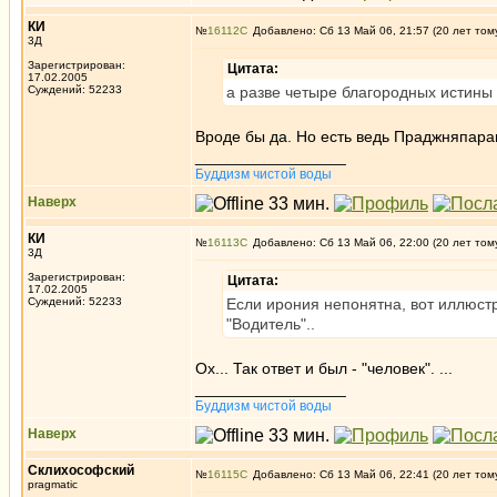
КИ
№
16112
Добавлено: Сб 13 Май 06, 21:57 (20 лет том
3Д
Зарегистрирован:
Цитата:
17.02.2005
Суждений: 52233
а разве четыре благородных истины
Вроде бы да. Но есть ведь Праджняпарами
_________________
Буддизм чистой воды
Наверх
КИ
№
16113
Добавлено: Сб 13 Май 06, 22:00 (20 лет том
3Д
Зарегистрирован:
Цитата:
17.02.2005
Суждений: 52233
Если ирония непонятна, вот иллюстр
"Водитель"..
Ох... Так ответ и был - "человек". ...
_________________
Буддизм чистой воды
Наверх
Склихософский
№
16115
Добавлено: Сб 13 Май 06, 22:41 (20 лет том
pragmatic