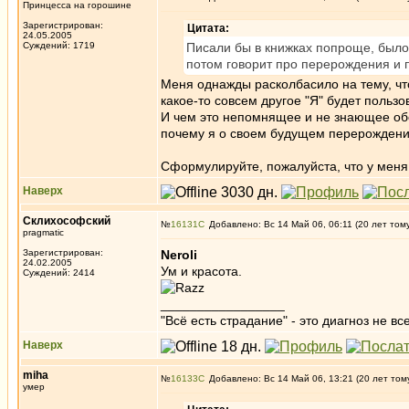
Принцесса на горошине
Зарегистрирован:
Цитата:
24.05.2005
Суждений: 1719
Писали бы в книжках попроще, было б
потом говорит про перерождения и
Меня однажды расколбасило на тему, чт
какое-то совсем другое "Я" будет пользо
И чем это непомнящее и не знающее обо
почему я о своем будущем перерождени
Сформулируйте, пожалуйста, что у мен
Наверх
Склихософский
№
16131
Добавлено: Вс 14 Май 06, 06:11 (20 лет том
pragmatic
Зарегистрирован:
Neroli
24.02.2005
Ум и красота.
Суждений: 2414
_________________
"Всё есть страдание" - это диагноз не вс
Наверх
miha
№
16133
Добавлено: Вс 14 Май 06, 13:21 (20 лет том
умер