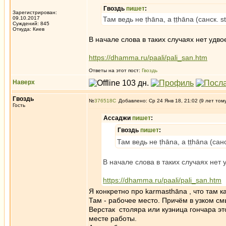
Гвоздь
пишет
:
Зарегистрирован:
09.10.2017
Там ведь не ṭhāna, а ṭṭhāna (санск. s
Суждений: 845
Откуда: Киев
В начале слова в таких случаях нет удво
https://dhamma.ru/paali/pali_san.htm
Ответы на этот пост:
Гвоздь
Наверх
Гвоздь
№
376518
Добавлено: Ср 24 Янв 18, 21:02 (9 лет том
Гость
Ассаджи
пишет
:
Гвоздь
пишет
:
Там ведь не ṭhāna, а ṭṭhāna (санс
В начале слова в таких случаях нет 
https://dhamma.ru/paali/pali_san.htm
Я конкретно про karmasthāna , что там к
Там - рабочее место. Причём в узком см
Верстак столяра или кузница гончара эт
месте работы.