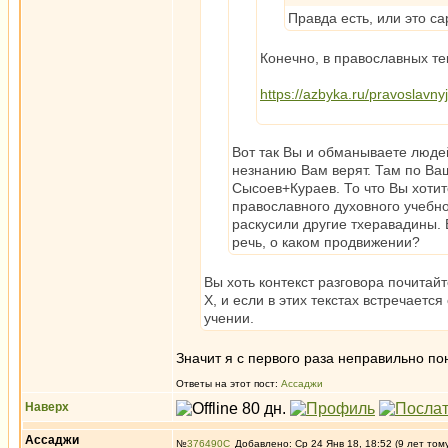
Правда есть, или это с
Конечно, в православных тек
https://azbyka.ru/pravoslavny
Вот так Вы и обманываете люде
незнанию Вам верят. Там по Ваш
Сысоев+Кураев. То что Вы хотит
православного духовного учебн
раскусили другие тхеравадины. 
речь, о каком продвижении?
Вы хоть контекст разговора почитай
X, и если в этих текстах встречается
учении.
Значит я с первого раза неправильно п
Ответы на этот пост:
Ассаджи
Наверх
Ассаджи
№
376490
Добавлено: Ср 24 Янв 18, 18:52 (9 лет том