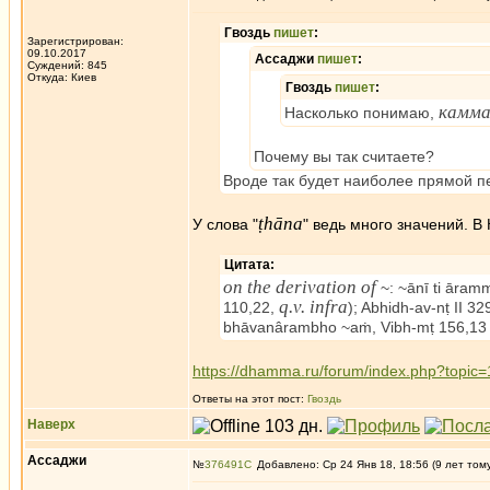
Гвоздь
пишет
:
Зарегистрирован:
09.10.2017
Ассаджи
пишет
:
Суждений: 845
Откуда: Киев
Гвоздь
пишет
:
камм
Насколько понимаю,
Почему вы так считаете?
Вроде так будет наиболее прямой п
ṭhāna
У слова "
" ведь много значений. В
Цитата:
on the derivation of
~: ~ānī ti āram
q.v. infra
110,22,
); Abhidh-av-nṭ II
bhāvanârambho ~aṁ, Vibh-mṭ 156,13 
https://dhamma.ru/forum/index.php?top
Ответы на этот пост:
Гвоздь
Наверх
Ассаджи
№
376491
Добавлено: Ср 24 Янв 18, 18:56 (9 лет том