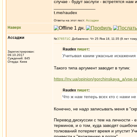
случае - будут заслуги - встретятся нам
_________________
t.me/raudex
Ответы на этот пост:
Ассаджи
Наверх
Ассаджи
№
376571
Добавлено: Чт 25 Янв 18, 11:35 (9 лет тому
Raudex
пишет
:
Зарегистрирован:
09.10.2017
Учитывая каким ужасные искажения 
Суждений: 845
Откуда: Киев
Такого типа аргумент заводит в тупик:
https://nv.ua/opinion/gorchinskaya_a/vse-
Raudex
пишет
:
Что ж нам теперь всех кто с нами не
Конечно, не надо записывать меня в "скр
Перевод дискуссии с тем на личности - 
терминов, и о том, куда заводят ошибоч
толкований потеряет время и упустит У
привести к "вхождению в поток".