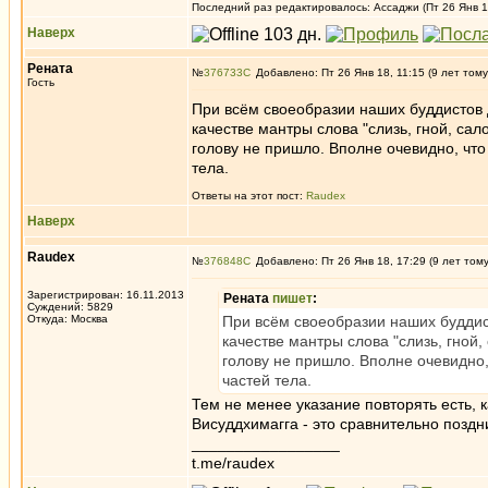
Последний раз редактировалось: Ассаджи (Пт 26 Янв 18
Наверх
Рената
№
376733
Добавлено: Пт 26 Янв 18, 11:15 (9 лет тому
Гость
При всём своеобразии наших буддистов 
качестве мантры слова "слизь, гной, са
голову не пришло. Вполне очевидно, чт
тела.
Ответы на этот пост:
Raudex
Наверх
Raudex
№
376848
Добавлено: Пт 26 Янв 18, 17:29 (9 лет том
Зарегистрирован: 16.11.2013
Рената
пишет
:
Суждений: 5829
Откуда: Москва
При всём своеобразии наших буддис
качестве мантры слова "слизь, гной
голову не пришло. Вполне очевидно
частей тела.
Тем не менее указание повторять есть, 
Висуддхимагга - это сравнительно поздни
_________________
t.me/raudex