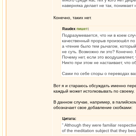
Много среди нас тех у кого нет деф
наверняка делает не так, понимает 
Конечно, таких нет.
Raudex
пишет
:
Подразумевается, что ни в коем слу
качественный прорыв произошёл по 
а чтение было тем рычагом, который
не суть. Возможно ли это? Конечно.
Почему нет, если это воодушевляет,
Никто при этом не настаивает, что 
Сами по себе споры о переводах ва
Вот я и стараюсь обсуждать именно пере
каждый может истолковывать по своему.
В данном случае, например, в палийском
обозначает свое добавление скобками:
Цитата:
” Although they were familiar respectiv
of the meditation subject that they bec