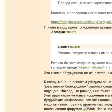
Правда есть, или это саркастич
Конечно, в православных текстах вст
https://azbyka.ru/pravoslavnyj-vzglyad
Я имел в виду какие то коренные автори
Ассаджи
пишет
:
Raudex
пишет
:
Ученики вступили в поток имея з
Вот что бывает, когда не лучшего к
кальками вроде "
object - объект
" и т.
Это к теме обсуждению не относится, о
К слову, меня не слишком убедили ваши 
"реальности благородных" разница слишк
ощущаю. Накладные расходы же такого п
Учитывая каким ужасные искажения мы мо
буддийских конфессиях, все эти нюансы 
медитативных практик, правильных плод
после чтения форумов
. Что ж н