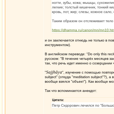
ногти, зубы, кожа; мышцы, сухожилия
легкие; толстый кишечник, тонкий ки
кровь, пот, жир; слезы, кожное сало,
Таким образом он отслеживает тело с
https://dhamma.ru/canon/mn/mn10.ht
и он заключается отнюдь не только в по
инструментом).
В английском переводе: “Do only this reci
русском: "В течение четырёх месяцев з
так, что речь идет именно о созерцании 
Sajjhāya
"
", изучение с помощью повторе
subject" (откуда "meditation subject"?),
вообще взялся "объект"). Как вообще м
Так что вспоминается анекдот:
Цитата:
Петр Сидоpович лечился по "Большом