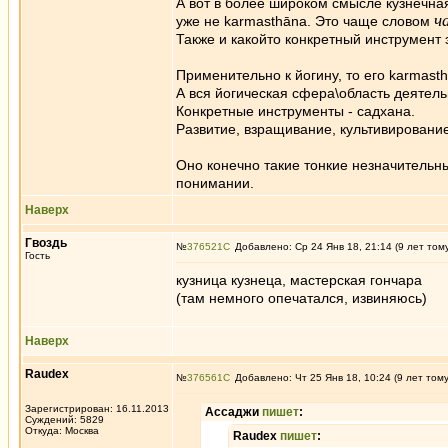
А вот в более широком смысле кузнечна
ч
уже не karmasthāna. Это чаще словом
Также и какойто конкретный инструмент
Применительно к йогину, то его karmasthā
А вся йогическая сфера\область деятель
Конкретные инструменты - садхана.
Развитие, взращивание, культивирование
Оно конечно такие тонкие незначитель
понимании.
Наверх
Гвоздь
№
376521
Добавлено: Ср 24 Янв 18, 21:14 (9 лет том
Гость
кузница кузнеца, мастерская гончара
(там немного опечатался, извиняюсь)
Наверх
Raudex
№
376561
Добавлено: Чт 25 Янв 18, 10:24 (9 лет том
Зарегистрирован: 16.11.2013
Ассаджи
пишет
:
Суждений: 5829
Откуда: Москва
Raudex
пишет
: