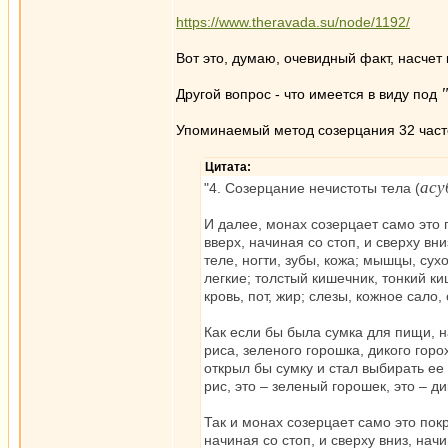
https://www.theravada.su/node/1192/
Вот это, думаю, очевидный факт, насчет 
Другой вопрос - что имеется в виду под
Упоминаемый метод созерцания 32 часте
Цитата:
асу
"4. Созерцание нечистоты тела (
И далее, монах созерцает само это 
вверх, начиная со стоп, и сверху вн
теле, ногти, зубы, кожа; мышцы, сух
легкие; толстый кишечник, тонкий ки
кровь, пот, жир; слезы, кожное сало,
Как если бы была сумка для пищи, 
риса, зеленого горошка, дикого гор
открыл бы сумку и стал выбирать е
рис, это – зеленый горошек, это – ди
Так и монах созерцает само это пок
начиная со стоп, и сверху вниз, нач