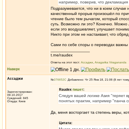
например, поверив, что декламация
Подразумевается, что ни в коем случае 
качественный прорыв произошёл по прич
чтение было тем рычагом, который спосо
суть. Возможно ли это? Конечно. Можно 
если это воодушевляет, улучшает понима
Никто при этом не настаивает, что обря
Сами по себе споры о переводах важны 
_________________
t.me/raudex
Ответы на этот пост:
Ассаджи
,
Anagarika Viragananda
Наверх
Ассаджи
№
376652
Добавлено: Чт 25 Янв 18, 21:06 (9 лет том
Raudex
пишет
:
Зарегистрирован:
09.10.2017
Следуя вашей логике Азия "теряет вр
Суждений: 845
понятых практик, например "панча с
Откуда: Киев
Да, меня восторгает та степень веры, ко
Цитата: