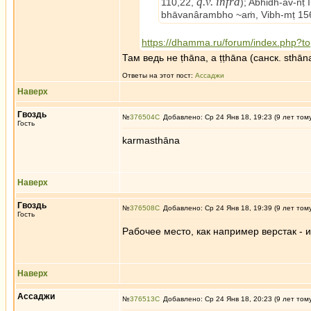
q.v. infra
110,22,
); Abhidh-av-n
bhāvanârambho ~aṁ, Vibh-mṭ 156
https://dhamma.ru/forum/index.php
Там ведь не ṭhāna, а ṭṭhāna (санск. sthān
Ответы на этот пост:
Ассаджи
Наверх
Гвоздь
№
376504
Добавлено: Ср 24 Янв 18, 19:23 (9 лет том
Гость
karmasthāna
Наверх
Гвоздь
№
376508
Добавлено: Ср 24 Янв 18, 19:39 (9 лет том
Гость
Рабочее место, как например верстак - и
Наверх
Ассаджи
№
376513
Добавлено: Ср 24 Янв 18, 20:23 (9 лет том