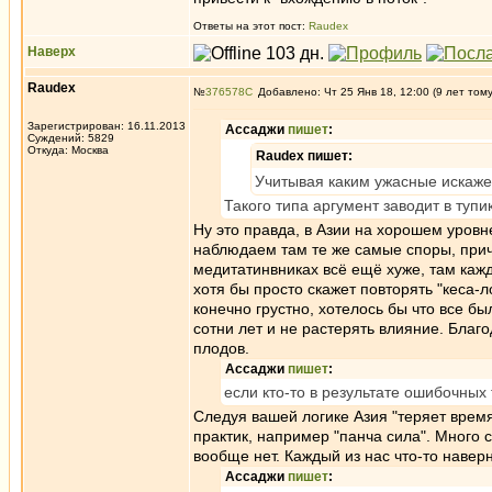
Ответы на этот пост:
Raudex
Наверх
Raudex
№
376578
Добавлено: Чт 25 Янв 18, 12:00 (9 лет том
Зарегистрирован: 16.11.2013
Ассаджи
пишет
:
Суждений: 5829
Откуда: Москва
Raudex пишет:
Учитывая каким ужасные искаже
Такого типа аргумент заводит в тупик
Ну это правда, в Азии на хорошем уров
наблюдаем там те же самые споры, причё
медитатинвниках всё ещё хуже, там каж
хотя бы просто скажет повторять "кеса-л
конечно грустно, хотелось бы что все б
сотни лет и не растерять влияние. Благ
плодов.
Ассаджи
пишет
:
если кто-то в результате ошибочных
Следуя вашей логике Азия "теряет время
практик, например "панча сила". Много 
вообще нет. Каждый из нас что-то наверн
Ассаджи
пишет
: