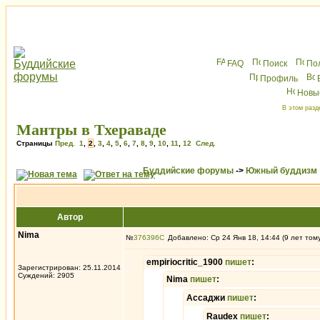
FAQ
Поиск
По
Профиль
Новы
В этом разд
Мантры в Тхераваде
Страницы
Пред.
1
,
2
,
3
,
4
,
5
,
6
,
7
,
8
,
9
,
10
,
11
,
12
След.
Буддийские форумы
->
Южный буддизм
Автор
Nima
№
376396
Добавлено: Ср 24 Янв 18, 14:44 (9 лет том
empiriocritic_1900
пишет
:
Зарегистрирован: 25.11.2014
Суждений: 2905
Nima
пишет
:
Ассаджи
пишет
:
Raudex
пишет
: