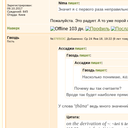
Nima
пишет
:
Зарегистрирован:
09.10.2017
Значит я с первого раза неправильн
Суждений: 845
Откуда: Киев
Пожалуйста. Это радует. А то уже порой
Наверх
Гвоздь
№
376503
Добавлено: Ср 24 Янв 18, 19:22 (9 лет том
Гость
Ассаджи
пишет
:
Гвоздь
пишет
:
Ассаджи
пишет
:
Гвоздь
пишет
:
к
Насколько понимаю,
Почему вы так считаете?
Вроде так будет наиболее прям
ṭhāna
У слова "
" ведь много значени
Цитата:
on the derivation of
~: ~ānī ti 