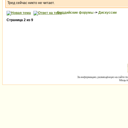
Тред сейчас никто не читает.
Буддийские форумы
->
Дискуссии
Страница
2
из
9
За информацию, размещённую на сайте пол
Мощь пх