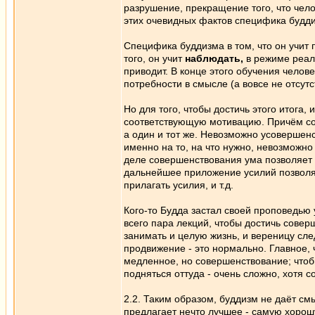
разрушение, прекращение того, что чело
этих очевидных фактов специфика буддиз
Специфика буддизма в том, что он учит 
того, он учит
наблюдать,
в режиме реаль
приводит. В конце этого обучения челов
потребности в смысле (а вовсе не отсутс
Но для того, чтобы достичь этого итога, 
соответствующую мотивацию. Причём сов
а один и тот же. Невозможно усовершен
именно на то, на что нужно, невозможно
деле совершенствования ума позволяет 
дальнейшее приложение усилий позволяе
прилагать усилия, и т.д.
Кого-то Будда застал своей проповедью 
всего пара лекций, чтобы достичь совер
занимать и целую жизнь, и вереницу сл
продвижение - это нормально. Главное, 
медленное, но совершенствование; чтоб
подняться оттуда - очень сложно, хотя 
2.2. Таким образом, буддизм не даёт см
предлагает нечто лучшее - самую хорош