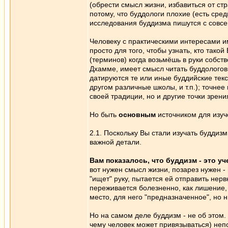
(обрести смысл жизни, избавиться от стра
потому, что буддологи плохие (есть сред
исследования буддизма пишутся с совс
Человеку с практическими интересами им
просто для того, чтобы узнать, кто тако
(терминов) когда возьмёшь в руки собст
Дхамме, имеет смысл читать буддологов
датируются те или иные буддийские текст
другом различные школы, и т.п.); точне
своей традиции, но и другие точки зрени
Но быть
основным
источником для изуч
2.1. Поскольку Вы стали изучать буддиз
важной детали.
Вам показалось, что буддизм - это у
вот нужен смысл жизни, позарез нужен - 
"ищет" руку, пытается ей отправить нерв
переживается болезненно, как лишение, 
место, для него "предназначенное", но 
Но на самом деле буддизм - не об этом.
чему человек может привязываться) непо