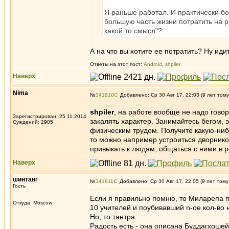
Я раньше работал. И практически б
большую часть жизни потратить на р
какой то смысл"?
А на что вы хотите ее потратить? Ну иди
Ответы на этот пост:
Android
,
shpiler
Наверх
Nima
№
341810
Добавлено: Ср 30 Авг 17, 22:03 (9 лет тому
shpiler
, на работе вообще не надо гово
Зарегистрирован: 25.11.2014
закалять характер. Занимайтесь бегом, 
Суждений: 2905
физическим трудом. Получите какую-нибу
то можно например устроиться дворник
привыкать к людям, общаться с ними в р
Наверх
шинтанг
№
341811
Добавлено: Ср 30 Авг 17, 22:05 (9 лет тому
Гость
Если я правильно помню, то Миларепа п
Откуда: Moscow
10 учителей и поубивавший n-ое кол-во 
Но, то тантра.
Радость есть - она описана Буддагхошей