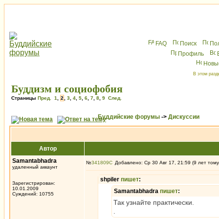
FAQ
Поиск
По
Профиль
Новы
В этом разд
Буддизм и социофобия
Страницы
Пред.
1
,
2
,
3
,
4
,
5
,
6
,
7
,
8
,
9
След.
Буддийские форумы
->
Дискуссии
Автор
Samantabhadra
№
341809
Добавлено: Ср 30 Авг 17, 21:59 (9 лет тому
удаленный аккаунт
shpiler
пишет
:
Зарегистрирован:
10.01.2009
Samantabhadra
пишет
:
Суждений: 10755
Так узнайте практически.
.