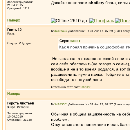
Зарегистрирован:
Давайте пожелаем
shpiler
у блага, силы 
21.04.2015
Суждений: 1111
Наверх
Гость 12
№
341854
Добавлено: Чт 31 Авг 17, 07:29 (9 лет тому
Гость
Серж
пишет
:
Откуда: Volgograd
Как я понял причина социофобии это
Не заплатка, а отмазка от своей лени и
сам себя обеспечить(не говоря о семье), 
вообще я не в то время родился, а вот бы
расшевелить, нужна палка. Пойдите отслу
освободит от тягучей лени.
Ответы на этот пост:
shpiler
Наверх
Горсть листьев
№
341855
Добавлено: Чт 31 Авг 17, 07:57 (9 лет тому
Фикус, Историк
Зарегистрирован:
Обычная в общем зацикленность на себе,
10.09.2010
проблем.
Суждений: 31235
Отсутствие этого понимания и есть баз
_________________