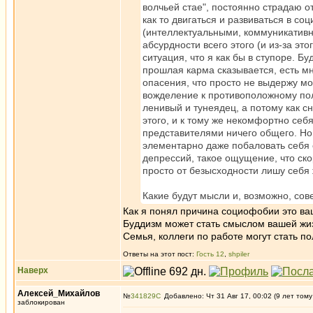
волчьей стае", постоянно страдаю о
как то двигаться и развиваться в 
(интеллектуальными, коммуникативн
абсурдности всего этого (и из-за эт
ситуация, что я как бы в ступоре. Б
прошлая карма сказывается, есть мн
опасения, что просто не выдержу мо
вожделение к противоположному полу
ленивый и тунеядец, а потому как с
этого, и к тому же некомфортно себя
представителями ничего общего. Но 
элементарно даже побаловать себя с
депрессий, такое ощущение, что ск
просто от безысходности лишу себя
Какие будут мысли и, возможно, со
Как я понял причина социофобии это ваш
Буддизм может стать смыслом вашей жиз
Семья, коллеги по работе могут стать по
Ответы на этот пост:
Гость 12
,
shpiler
Наверх
Алексей_Михайлов
№
341829
Добавлено: Чт 31 Авг 17, 00:02 (9 лет тому
заблокирован