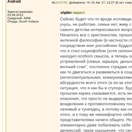
Android
№
341879
Добавлено: Чт 31 Авг 17, 13:27 (9 лет тому
Зарегистрирован:
shpiler
пишет
:
23.09.2012
Суждений: 4498
Сейчас будет что-то вроде исповеди
Откуда: South Indiana
учусь, не работаю, семьи нет, живу 
самого детства интересовался вопр
Началось все с христианства, прошл
античной философии (в частности ст
посредством книг российских буддоло
что я стал социофобом (хотя склонн
находил особого смысла, а теперь 
устремлений (семья, карьера, деньг
волчьей стае", постоянно страдаю о
как то двигаться и развиваться в 
(интеллектуальными, коммуникативн
абсурдности всего этого (и из-за эт
ситуация, что я как бы в ступоре. Б
прошлая карма сказывается, есть мн
опасения, что просто не выдержу мо
вожделение к противоположному полу
ленивый и тунеядец, а потому как с
этого, и к тому же некомфортно себя
представителями ничего общего. Но 
элементарно даже побаловать себя с
депрессий, такое ощущение, что ск