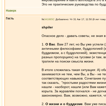
мировоззрение и както воплощать это в 
Это не практические руководства по буд
Наверх
Гость
№
341865
Добавлено: Чт 31 Авг 17, 11:50 (9 лет тому
shpiler
Опасное дело - давать советы, не зная в
1.
О Вас
. Вам 27 лет, но Вы уже успели 
античными философами, буддологией (ес
буддизмом, а с буддологией), экзистенц
разных пропорциях) на тусовки (и там, 
тратили на поиски смысла жизни.
В итоге сложилась такая ситуация: А) о
занимаются не тем, чем Вы, а Вы - не те
соответствующих навыков. Сочетание пунк
так сказать, "простыми радостями жизн
нашли - наоборот, нашли (или Вам кажетс
корыта. За журавлём погнался - не догн
закономерно. Вам, возможно, кажется, 
2.
О жизни и о буддизме
. Вам уже пис