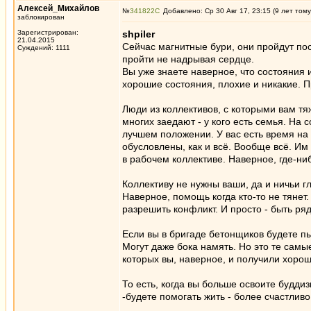
Алексей_Михайлов
№
341822
Добавлено: Ср 30 Авг 17, 23:15 (9 лет тому
заблокирован
Зарегистрирован:
shpiler
21.04.2015
Сейчас магнитные бури, они пройдут пос
Суждений: 1111
пройти не надрывая сердце.
Вы уже знаете наверное, что состояния 
хорошие состояния, плохие и никакие. П
Люди из коллективов, с которыми вам тяж
многих заедают - у кого есть семья. На 
лучшем положении. У вас есть время на 
обусловлены, как и всё. Вообще всё. Им 
в рабочем коллективе. Наверное, где-н
Коллективу не нужны ваши, да и ничьи г
Наверное, помощь когда кто-то не тянет.
разрешить конфликт. И просто - быть р
Если вы в бригаде бетонщиков будете пы
Могут даже бока намять. Но это те сам
которых вы, наверное, и получили хоро
То есть, когда вы больше освоите буддиз
-будете помогать жить - более счастливо