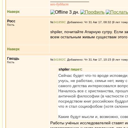
нео-буддист
Наверх
Росс
№
341858
Добавлено: Чт 31 Авг 17, 08:32 (9 лет тому
Гость
shpiler, почитайте Атарную сутру. Если 
всем остальным живым существам этого 
Наверх
Гвоздь
№
341862
Добавлено: Чт 31 Авг 17, 10:15 (9 лет тому
Гость
shpiler
пишет
:
Сейчас будет что-то вроде исповеди
учусь, не работаю, семьи нет, живу 
самого детства интересовался вопр
Началось все с христианства, прошл
античной философии (в частности ст
посредством книг российских буддоло
что я стал социофобом (хотя склонно
Какие будут мысли и, возможно, со
Работы учёных исследователей ставят ин