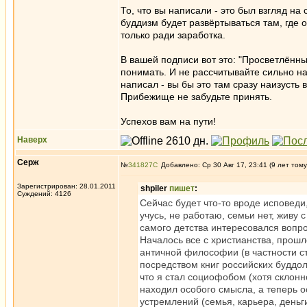
То, что вы написали - это был взгляд на
буддизм будет развёртываться там, где о
только ради заработка.
В вашей подписи вот это: "Просветлённый
понимать. И не рассчитывайте сильно на
написал - вы бы это там сразу наизусть
Прибежище не забудьте принять.
Успехов вам на пути!
Наверх
Серж
№
341827
Добавлено: Ср 30 Авг 17, 23:41 (9 лет тому
Зарегистрирован: 28.01.2011
shpiler
пишет
:
Суждений: 4126
Сейчас будет что-то вроде исповеди
учусь, не работаю, семьи нет, живу 
самого детства интересовался вопр
Началось все с христианства, прошл
античной философии (в частности ст
посредством книг российских буддоло
что я стал социофобом (хотя склонн
находил особого смысла, а теперь 
устремлений (семья, карьера, деньг