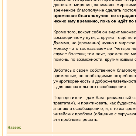
достигает мирянин, занимаясь мирскими
временное благополучие сделать постоян
временное благополучие, но страдает
нужно ему временно, пока он идёт по 
Кроме того, вокруг себя он видит множе
восьмеричному пути, а другие - ещё не и
Дхамма, но (временно) нужно и мирско
монаху - это так называемые "четыре не
случае болезни; тем паче, временное ми
помочь, по возможности, другим живым 
Заботясь о своём собственном благопол
временные, но необходимые потребности,
умиротворенность и доброжелательность)
- для окончательного освобождения.
Подводя итоги - дам Вам тривиальный со
трактатам), и практиковать, как буддис
знанию и освобождению, и, в то же врем
житейских проблем (общение с окружаю
эти проблемы решать.
Наверх