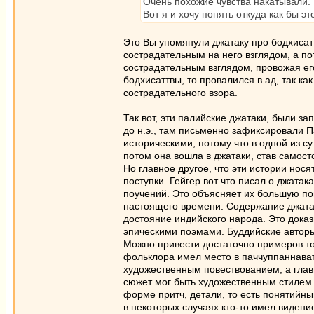
Очень похожие чувства накатывали.
Вот я и хочу понять откуда как бы эт
Это Вы упомянули джатаку про бодхисатт
сострадательным на него взглядом, а по
сострадательным взглядом, провожая его
бодхисаттвы, то провалился в ад, так к
сострадательного взора.
Так вот, эти палийские джатаки, были за
до н.э., там письменно зафиксировали П
историческими, потому что в одной из су
потом она вошла в джатаки, став самост
Но главное другое, что эти истории нос
поступки. Гейгер вот что писал о джата
поучений. Это объясняет их большую по
настоящего времени. Содержание джатак
достояние индийского народа. Это дока
эпическими поэмами. Буддийские авторы
Можно привести достаточно примеров то
фольклора имел место в паччуппаннаватт
художественным повествованием, а главн
сюжет мог быть художественным стилем п
форме притч, детали, то есть понятийны
в некоторых случаях кто-то имел видение