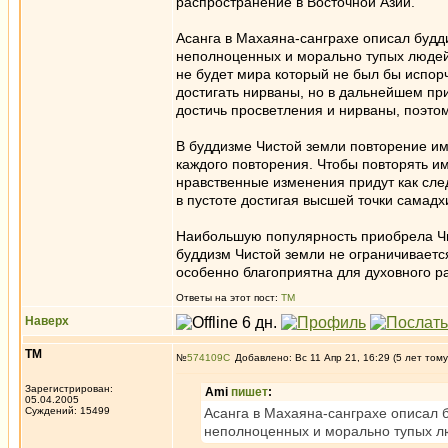
распространение в Восточной Азии.
Асанга в Махаяна-санграхе описал будд
неполноценных и морально тупых людей. 
не будет мира который не был бы испор
достигать нирваны, но в дальнейшем пр
достичь просветления и нирваны, поэто
В буддизме Чистой земли повторение им
каждого повторения. Чтобы повторять 
нравственные изменения придут как сле
в пустоте достигая высшей точки самадх
Наибольшую популярность приобрела Чи
буддизм Чистой земли не ограничивается
особенно благоприятна для духовного р
Ответы на этот пост:
ТМ
Наверх
ТМ
№
574109
Добавлено: Вс 11 Апр 21, 16:29 (5 лет тому
Зарегистрирован:
Ami
пишет
:
05.04.2005
Суждений: 15499
Асанга в Махаяна-санграхе описал 
неполноценных и морально тупых л