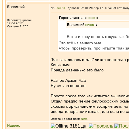
Евлампий
№
325309
Добавлено: Пт 28 Апр 17, 18:40 (9 лет том
Горсть листьев
пишет
:
Зарегистрирован:
17.04.2017
Евлампий
пишет
:
Суждений: 265
Вот я и хочу понять откуда как б
Это всё из вашего ума.
Чтобы проверить, прочитайте "Как за
"Как закалялась сталь" читал несколько 
Конкиным.
Правда давненько это было
Разное Аджан Чаа
Ну смысл понятен.
Просто после того как испытал вышеопис
Отдал предпочтение философским осмыс
схожим с христианским восприятием, но и
иногда теперь почитываю, или если по 
Ответы на этот пост:
Nima
Наверх