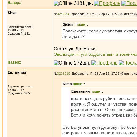
Наверх
Shus
№
325299
Добавлено: Пт 28 Апр 17, 17:32 (9 лет том
Sidium
пишет
:
Зарегистрирован:
12.08.2013
Подскажите, если сукхавативьюхасут
Суждений: 131
этой даты?
Статья ув. Дж. Натье:
Эволюция «пути бодхисатвы» и возникн
Наверх
Евлампий
№
325301
Добавлено: Пт 28 Апр 17, 17:37 (9 лет том
Nima
пишет
:
Зарегистрирован:
17.04.2017
Евлампий
пишет
:
Суждений: 265
про то как царь рубил несчастно
притчи. Я ощутил и чувства, по
распятием и т.п. Очень похожие
Вот я и хочу понять откуда как б
Это Вы упомянули джатаку про бодхи
сострадательным на него взглядом, 