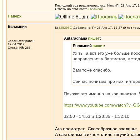
Последний раз редактировалось: Nima (Пт 28 Апр 17, 1
Ответы на этот пост:
Евлампий
Наверх
Евлампий
№
325298
Добавлено: Пт 28 Апр 17, 17:27 (9 лет том
Antaradhana
пишет
:
Зарегистрирован:
17.04.2017
Евлампий
пишет
:
Суждений: 265
Ух ты, а вот это уже больше по
направления у баптистов, метод
Вам тоже спасибо.
Сейчас почитаю про них, интер
Похоже это именно на кришнаитов. Л
https://www.youtube.com/watch?v=
32:50 - 34:53 и 1:28:35 - 1:32:10
Ага посмотрел. Своеобразное зрелище.
А сам фильм в ихнем стиле тягучий тако