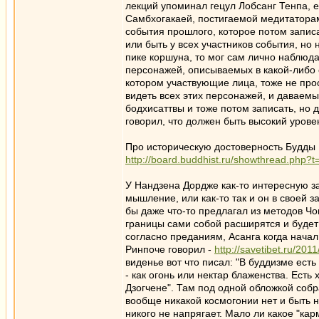
лекций упоминал гецул Лобсанг Тенпа, е
Самбхогакаей, постигаемой медитаторами
события прошлого, которое потом записал
или быть у всех участников события, но
пике коршуна, то мог сам лично наблюд
персонажей, описываемых в какой-либо с
котором участвующие лица, тоже не про
видеть всех этих персонажей, и даваемы
бодхисаттвы и тоже потом записать, но 
говорил, что должен быть высокий урове
Про историческую достоверность Будды 
http://board.buddhist.ru/showthread.php
У Нандзена Дордже как-то интересную з
мышление, или как-то так и он в своей 
бы даже что-то предлагал из методов Чо
границы сами собой расширятся и будет
согласно преданиям, Асанга когда нача
Ринпоче говорил -
http://savetibet.ru/20
виденье вот что писал: "В буддизме есть
- как огонь или нектар блаженства. Ест
Дзогчене". Там под одной обложкой соб
вообще никакой космогонии нет и быть н
никого не напрягает. Мало ли какое "ка