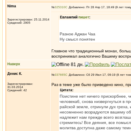
Nima
№
325310
Добавлено: Пт 28 Апр 17, 18:49 (9 лет том
Евлампий
пишет
:
Зарегистрирован: 25.11.2014
Суждений: 2905
Разное Аджан Чаа
Ну смысл понятен
Главное что традиционный монах, больш
воспринимал аналогично Вашему воспр
Наверх
Денис К.
№
337665
Добавлено: Сб 29 Июл 17, 09:19 (9 лет том
Зарегистрирован:
Раз в теме уже было приведено кино, пр
31.03.2014
Цитата:
Суждений: 42
Поистине нет ничего прискорбнее, ч
человека6, снова низвергнуться в п
райской земле, отринули дух греха,
несомненно возрадуются вашему обр
надлежит нам прежде всего возглаш
стремитесь! Все деяния, все помыс
молитва доступна даже самому темн