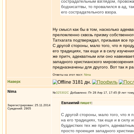
сострадательным взглядом, провожая
бодхисаттвы, то провалился в ад, т
его сострадательного взора.
Ну смысл как бы в том, насколько адекв
преломленно сквозь призму собственног
Татхагата подтверждал, призывая все пр
С другой стороны, мало того, что я про
его традициях, так еще и в силу изучени
же притч, адекватным или оно навеивае
западного христианского мировоззрения
предназначены для другого. Вот так я 
Ответы на этот пост:
Nima
Наверх
Nima
№
325302
Добавлено: Пт 28 Апр 17, 17:45 (9 лет том
Евлампий
пишет
:
Зарегистрирован: 25.11.2014
Суждений: 2905
С другой стороны, мало того, что я
на его традициях, так еще и в силу 
буддистких тех же притч, адекватн
просто проекция западного христиан