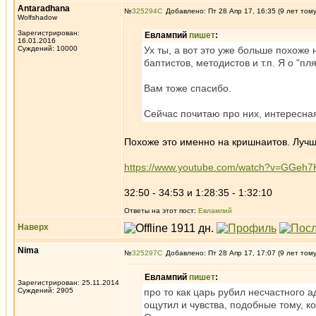
Antaradhana
№
325294
Добавлено: Пт 28 Апр 17, 16:35 (9 лет том
Wolfshadow
Зарегистрирован:
Евлампий
пишет
:
16.01.2016
Суждений: 10000
Ух ты, а вот это уже больше похоже
баптистов, методистов и т.п. Я о "п
Вам тоже спасибо.
Сейчас почитаю про них, интересн
Похоже это именно на кришнаитов. Лучше
https://www.youtube.com/watch?v=GGeh
32:50 - 34:53 и 1:28:35 - 1:32:10
Ответы на этот пост:
Евлампий
Наверх
Nima
№
325297
Добавлено: Пт 28 Апр 17, 17:07 (9 лет том
Евлампий
пишет
:
Зарегистрирован: 25.11.2014
Суждений: 2905
про то как царь рубил несчастного ад
ощутил и чувства, подобные тому, к