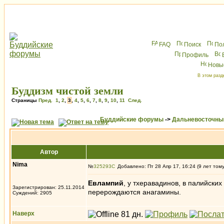
FAQ
Поиск
По
Профиль
Новы
В этом разд
Буддизм чистой земли
Страницы
Пред.
1
,
2
,
3
,
4
,
5
,
6
,
7
,
8
,
9
,
10
,
11
След.
Буддийские форумы
->
Дальневосточны
Автор
Nima
№
325293
Добавлено: Пт 28 Апр 17, 16:24 (9 лет том
Евлампий
, у тхеравадинов, в палийских
Зарегистрирован: 25.11.2014
перерождаются анагамины.
Суждений: 2905
Наверх