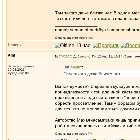
Там такого даже близко нет. В одном м
татхагат или чего то такого в плане нач
_________________
namaḥ samantabhadrāya samantaspharaṇ
Ответы на этот пост:
Ami
Наверх
Ami
№
574205
Добавлено: Пн 12 Апр 21, 10:34 (5 лет том
Зарегистрирован:
ТМ
пишет
:
29.03.2021
Суждений: 800
Там такого даже близко нет..
Вы так думаете? В древней культуре в к
принадлежности к той или иной касте за
практиковали люди считавшиеся "нечистым
обрести просветление. Таким образом б
для тех, кто не мог заниматься другими
Авторство Махаянасамграхи лишь припис
работа сохранилась в китайских и тибет
Ответы на этот пост:
ТМ