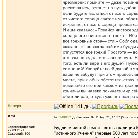
чрезмерен; помните — даже повинный
раскаявшись, встанет на путь добра
если будете молиться от всего серд
от чистого сердца святое имя, обрет
искренне, от всего сердца провозгла
И еще сказано: «Покайся чистосерде
сердце его очистится от греха... 
все греховные стра— сти!» Соблюда
сказано: «Провозглашай имя будды 
отпустятся все грехи! Простота — в
что вам поведал, его главная суть.
того, есть ли вера в его душе? Нужн
сомнений! Уверуйте всей душой в эт
ваши не забудут при этом провозгла
месте, при любых обстоятельствах, 
поминайте его при каждом из трех д
кончины вы навеки покинете мир сей
обители рая, откуда уже нет возврат
Наверх
Ami
№
574083
Добавлено: Вс 11 Апр 21, 14:37 (5 лет тому
Зарегистрирован:
Буддизм чистой земли - ветвь традиции 
29.03.2021
"истинного Учения" (первые 500 лет по
Суждений: 800