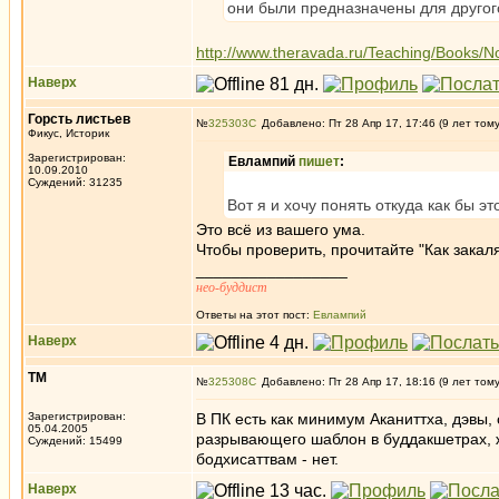
они были предназначены для другог
http://www.theravada.ru/Teaching/Books
Наверх
Горсть листьев
№
325303
Добавлено: Пт 28 Апр 17, 17:46 (9 лет том
Фикус, Историк
Зарегистрирован:
Евлампий
пишет
:
10.09.2010
Суждений: 31235
Вот я и хочу понять откуда как бы эт
Это всё из вашего ума.
Чтобы проверить, прочитайте "Как закаля
_________________
нео-буддист
Ответы на этот пост:
Евлампий
Наверх
ТМ
№
325308
Добавлено: Пт 28 Апр 17, 18:16 (9 лет том
Зарегистрирован:
В ПК есть как минимум Аканиттха, дэвы,
05.04.2005
разрывающего шаблон в буддакшетрах, 
Суждений: 15499
бодхисаттвам - нет.
Наверх