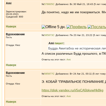
Ami
№
578605
Добавлено: Вс 30 Май 21, 18:43 (5 лет том
Зарегистрирован:
Да понятно, надо же им покормиться. Мно
29.03.2021
Суждений: 800
Наверх
Вдохновение
№
585873
Добавлено: Пн 23 Авг 21, 23:22 (5 лет тому
Гость
Ami
пишет
:
Откуда: Kiez
Будда Амитабха не историческая ли
А список различных Будд прошлого, в ПК
Ответы на этот пост:
Ami
Наверх
Вдохновение
№
585877
Добавлено: Вт 24 Авг 21, 00:11 (5 лет тому
Гость
Э. КОБАЙ "ПРАВИЛЬНОЕ ПОНИМАНИЕ 
Откуда: Kiez
https://disk.yandex.ru/i/5qCA5bkvwHk8kg
Ответы на этот пост:
Ami
Наверх