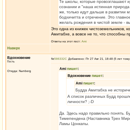
Те школы, которые провозглашают ид
сознании и "наша истинная природа 
же, только идут дальше в развитии 
бодхичитта и отречение. Это главно
желать рождения в чистой земле - в
Это одна из книжек чистоземельников, к
Амитабхе, а вовсе не то, что способны п
Ответы на этот пост:
Ami
Наверх
Вдохновение
№
586332
Добавлено: Пт 27 Авг 21, 18:48 (5 лет тому
Гость
Ami
пишет
:
Откуда: Nьrnberg
Вдохновение
пишет
:
Ami
пишет
:
Будда Амитабха не историче
А список различных Будд прошл
личности? ;-D
Да. Здесь надо правильно понять. 
Тимепендена (Наставника Трех Миро
Ламы Цонкапы.