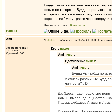
Будды такие же махаянские как и тхерав
школе не говорят о Буддах прошлого, то 
которые относятся непосредственно к у
персонажах" могут разве что псевдоучит
Ответы на этот пост:
Вдохновение
Наверх
Ami
№
586367
Добавлено: Сб 28 Авг 21, 08:03 (5 лет тому
Зарегистрирован:
Ктото
пишет
:
29.03.2021
Суждений: 800
Ami
пишет
:
Вдохновение
пишет
:
Ami
пишет
:
Будда Амитабха не исто
А список различных Будд пр
личности? ;-D
Да. Здесь надо правильно понят
Ламы Тимепендена (Наставника 
Падмасамбхавы, Атишы и Ламы
Именно Ламу Тимепендена инос