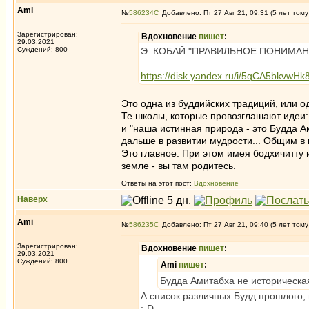
Ami
№
586234
Добавлено: Пт 27 Авг 21, 09:31 (5 лет тому
Зарегистрирован:
Вдохновение
пишет
:
29.03.2021
Суждений: 800
Э. КОБАЙ "ПРАВИЛЬНОЕ ПОНИМА
https://disk.yandex.ru/i/5qCA5bkvwHk
Это одна из буддийских традиций, или о
Те школы, которые провозглашают идеи: 
и "наша истинная природа - это Будда Ам
дальше в развитии мудрости... Общим в 
Это главное. При этом имея бодхичитту 
земле - вы там родитесь.
Ответы на этот пост:
Вдохновение
Наверх
Ami
№
586235
Добавлено: Пт 27 Авг 21, 09:40 (5 лет тому
Зарегистрирован:
Вдохновение
пишет
:
29.03.2021
Суждений: 800
Ami
пишет
:
Будда Амитабха не историческая
А список различных Будд прошлого,
;-D