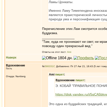
Ламы Цонкапы.
Именно Ламу Тимепендена иносказа
является праисторической личность
природа ума и персонификация сущн
Перечисление этих Лам смотрится особен
буддизма.
_________________
"Там, куда не проникают ни свет, ни мрак
повсюду один прекрасный вид."
Ответы на этот пост:
Ami
Наверх
Вдохновение
№
586331
Добавлено: Пт 27 Авг 21, 18:43 (5 лет тому
Гость
Ami
пишет
:
Откуда: Nьrnberg
Вдохновение
пишет
:
Э. КОБАЙ "ПРАВИЛЬНОЕ ПОН
https://disk.yandex.ru/i/5qCA5bk
Это одна из буддийских традиций, и