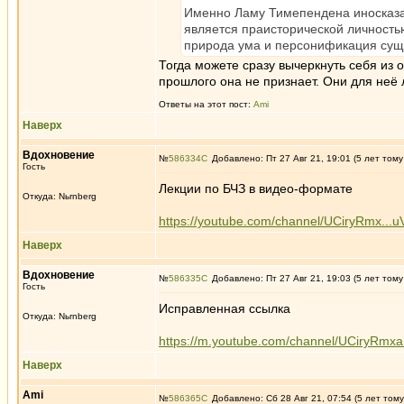
Именно Ламу Тимепендена иносказа
является праисторической личность
природа ума и персонификация сущн
Тогда можете сразу вычеркнуть себя из
прошлого она не признает. Они для не
Ответы на этот пост:
Ami
Наверх
Вдохновение
№
586334
Добавлено: Пт 27 Авг 21, 19:01 (5 лет тому
Гость
Лекции по БЧЗ в видео-формате
Откуда: Nьrnberg
https://youtube.com/channel/UCiryRmx...
Наверх
Вдохновение
№
586335
Добавлено: Пт 27 Авг 21, 19:03 (5 лет тому
Гость
Исправленная ссылка
Откуда: Nьrnberg
https://m.youtube.com/channel/UCiryRm
Наверх
Ami
№
586365
Добавлено: Сб 28 Авг 21, 07:54 (5 лет тому