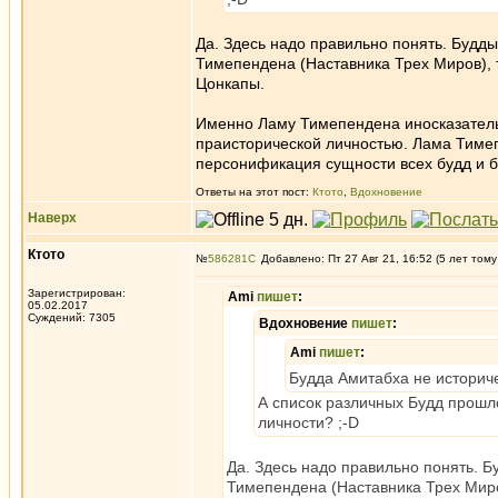
Да. Здесь надо правильно понять. Будд
Тимепендена (Наставника Трех Миров),
Цонкапы.
Именно Ламу Тимепендена иносказатель
праисторической личностью. Лама Тимеп
персонификация сущности всех будд и б
Ответы на этот пост:
Ктото
,
Вдохновение
Наверх
Ктото
№
586281
Добавлено: Пт 27 Авг 21, 16:52 (5 лет тому
Зарегистрирован:
Ami
пишет
:
05.02.2017
Суждений: 7305
Вдохновение
пишет
:
Ami
пишет
:
Будда Амитабха не историче
А список различных Будд прошл
личности? ;-D
Да. Здесь надо правильно понять. 
Тимепендена (Наставника Трех Миро