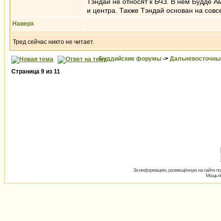
Тэндай не относят к БЧЗ. В нем Будде 
и центра. Также Тэндай основан на совсе
Наверх
Тред сейчас никто не читает.
Буддийские форумы
->
Дальневосточны
Страница
9
из
11
За информацию, размещённую на сайте пол
Мощь пх