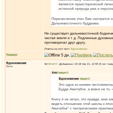
является праисторической личн
истинной природа ума и персон
Перечисление этих Лам смотрится ос
Дальневосточного буддизма.
Не существует дальневосточной бодхичи
чистая земля и т. д. Подлинные духовн
противоречат друг другу.
Ответы на этот пост:
Вдохновение
Наверх
Вдохновение
№
586487
Добавлено: Сб 28 Авг 21, 13:55 (5 лет тому
Гость
Ami
пишет
:
Вдохновение
пишет
:
Это одна из книжек чистоземель
Будде Амитабхе, а вовсе не то, 
Книгу я не читал, это правда, мне и
видеть отношение этой школы к япо
Амитабхе" с тантрическими практик