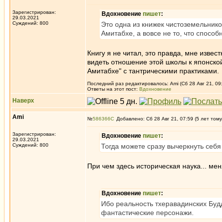
Зарегистрирован:
Вдохновение
пишет
:
29.03.2021
Суждений: 800
Это одна из книжек чистоземельнико
Амитабхе, а вовсе не то, что способ
Книгу я не читал, это правда, мне извес
видеть отношение этой школы к японско
Амитабхе" с тантрическими практиками.
Последний раз редактировалось: Ami (Сб 28 Авг 21, 09:
Ответы на этот пост:
Вдохновение
Наверх
Ami
№
586366
Добавлено: Сб 28 Авг 21, 07:59 (5 лет тому
Зарегистрирован:
Вдохновение
пишет
:
29.03.2021
Суждений: 800
Тогда можете сразу вычеркнуть себя
При чем здесь историческая наука... ме
Вдохновение
пишет
:
Ибо реальность тхеравадинских Буд
фантастические персонажи.