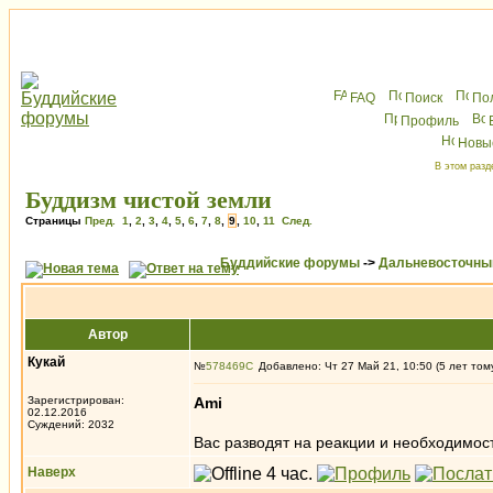
FAQ
Поиск
По
Профиль
Новы
В этом разд
Буддизм чистой земли
Страницы
Пред.
1
,
2
,
3
,
4
,
5
,
6
,
7
,
8
,
9
,
10
,
11
След.
Буддийские форумы
->
Дальневосточны
Автор
Кукай
№
578469
Добавлено: Чт 27 Май 21, 10:50 (5 лет том
Зарегистрирован:
Ami
02.12.2016
Суждений: 2032
Вас разводят на реакции и необходимос
Наверх