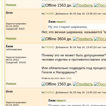
Наверх
Dron
№
274248
Добавлено: Вс 03 Апр 16, 13:38 (10 лет то
Ёжик
пишет
:
Зарегистрирован:
01.01.2010
Ну это старая шарманка,
Суждений: 9322
Нет, это вечная шарманка, называется "
Наверх
Ёжик
№
274250
Добавлено: Вс 03 Апр 16, 13:43 (10 лет то
заблокирован
Почему это не может быть допущением? 
Зарегистрирован:
человек отделен и противопоставлен эл
08.03.2014
Суждений: 16142
Или обязательно подводить под процесс
Гегеля и Нагарджуны?
Ответы на этот пост:
Dron
Наверх
Dron
№
274251
Добавлено: Вс 03 Апр 16, 13:45 (10 лет то
Ёжик
пишет
:
Зарегистрирован:
01.01.2010
Почему это не может быть допущен