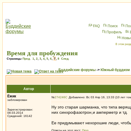
FAQ
Поиск
По
Профиль
Новы
В этом разд
Время для пробуждения
Страницы
Пред.
1
,
2
,
3
,
4
,
5
,
6
,
7
,
8
След.
Буддийские форумы
->
Южный буддизм
Автор
Ёжик
№
274246
Добавлено: Вс 03 Апр 16, 13:33 (10 лет то
заблокирован
Ну это старая шарманка, что типа верящи
Зарегистрирован:
них синхрофазотрон,и амперметр и тд.
08.03.2014
Суждений: 16142
Ее придумывают нехорошие люди, чтобы 
Ответы на этот пост:
Dron