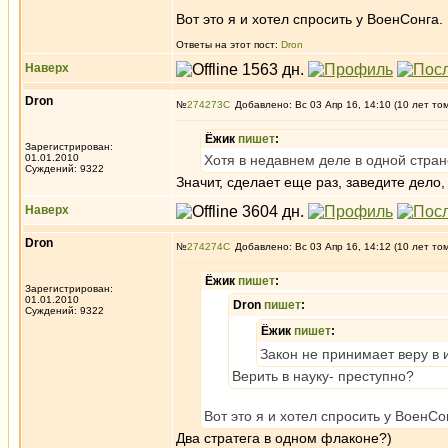
Вот это я и хотел спросить у ВоенСонга.
Ответы на этот пост:
Dron
Наверх
Dron
№
274273
Добавлено: Вс 03 Апр 16, 14:10 (10 лет то
Ёжик
пишет
:
Зарегистрирован:
01.01.2010
Хотя в недавнем деле в одной стран
Суждений: 9322
Значит, сделает еще раз, заведите дел
Наверх
Dron
№
274274
Добавлено: Вс 03 Апр 16, 14:12 (10 лет то
Ёжик
пишет
:
Зарегистрирован:
01.01.2010
Dron
пишет
:
Суждений: 9322
Ёжик
пишет
:
Закон не принимает веру в 
Верить в науку- преступно?
Вот это я и хотел спросить у ВоенСо
Два стратега в одном флаконе?)