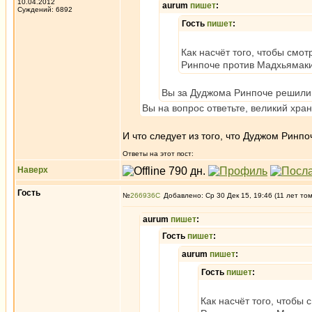
10.04.2012
aurum
пишет
:
Суждений: 6892
Гость
пишет
:
Как насчёт того, чтобы смот
Ринпоче против Мадхьямаки
Вы за Дуджома Ринпоче решили
Вы на вопрос ответьте, великий хра
И что следует из того, что Дуджом Ринп
Ответы на этот пост:
Наверх
Гость
№
266936
Добавлено: Ср 30 Дек 15, 19:46 (11 лет то
aurum
пишет
:
Гость
пишет
:
aurum
пишет
:
Гость
пишет
:
Как насчёт того, чтобы 