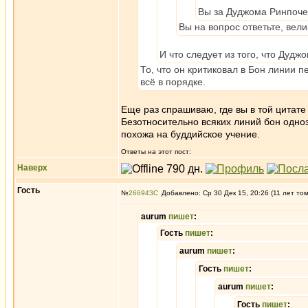
Вы за Дуджома Ринпоч
Вы на вопрос ответьте, вел
И что следует из того, что Дуд
То, что он критиковал в Бон линии п
всё в порядке.
Еще раз спрашиваю, где вы в той цитат
Безотносительно всяких линий бон одно
похожа на буддийское учение.
Ответы на этот пост:
Наверх
Гость
№
266943
Добавлено: Ср 30 Дек 15, 20:26 (11 лет то
aurum
пишет
:
Гость
пишет
:
aurum
пишет
:
Гость
пишет
:
aurum
пишет
:
Гость
пишет
: