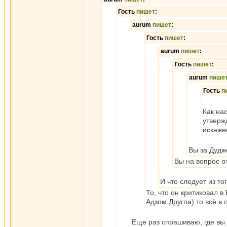
Гость
пишет
:
aurum
пишет
:
Гость
пишет
:
aurum
пишет
:
Гость
пишет
:
aurum
пише
Гость
п
Как на
утверж
искаже
Вы за Дуд
Вы на вопрос о
И что следует из т
То, что он критиковал 
Адзом Другпа) то всё в 
Еще раз спрашиваю, где вы