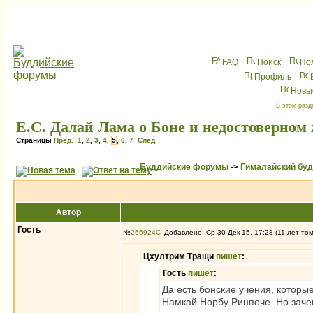
FAQ
Поиск
По
Профиль
Новы
В этом разд
Е.С. Далай Лама о Боне и недостоверном
Страницы
Пред.
1
,
2
,
3
,
4
,
5
,
6
,
7
След.
Буддийские форумы
->
Гималайский бу
Автор
Гость
№
266924
Добавлено: Ср 30 Дек 15, 17:28 (11 лет то
Цхултрим Тращи
пишет
:
Гость
пишет
:
Да есть бонские учения, котор
Намкай Норбу Ринпоче. Но зачем