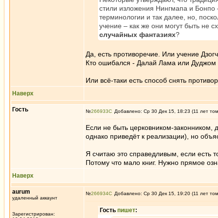
стили изложения Нингмапа и Бонпо –
терминологии и так далее, но, поск
учение – как же они могут быть не 
случайных фантазиях
?
Да, есть противоречие. Или учение Дзог
Кто ошибался - Далай Лама или Дуджом
Или всё-таки есть способ снять противо
Наверх
Гость
№
266933
Добавлено: Ср 30 Дек 15, 18:23 (11 лет то
Если не быть церковником-законником, д
однако приведёт к реализации), но объя
Я считаю это справедливым, если есть т
Потому что мало книг. Нужно прямое оз
Наверх
aurum
№
266934
Добавлено: Ср 30 Дек 15, 19:20 (11 лет то
удаленный аккаунт
Гость
пишет
:
Зарегистрирован: