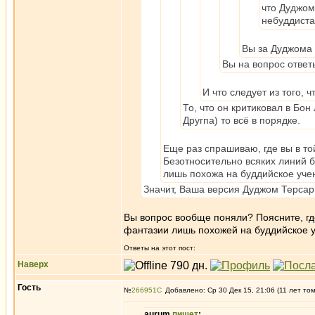
что Дуджом
небуддист
Вы за Дуджома
Вы на вопрос ответ
И что следует из того,
То, что он критиковал в Бо
Другпа) то всё в порядке.
Еще раз спрашиваю, где вы в т
Безотносительно всяких линий 
лишь похожа на буддийское уче
Значит, Ваша версия Дуджом Терсар н
Вы вопрос вообще поняли? Поясните, где
фантазии лишь похожей на буддийское уч
Ответы на этот пост:
Наверх
Гость
№
266951
Добавлено: Ср 30 Дек 15, 21:06 (11 лет то
aurum
пишет
: