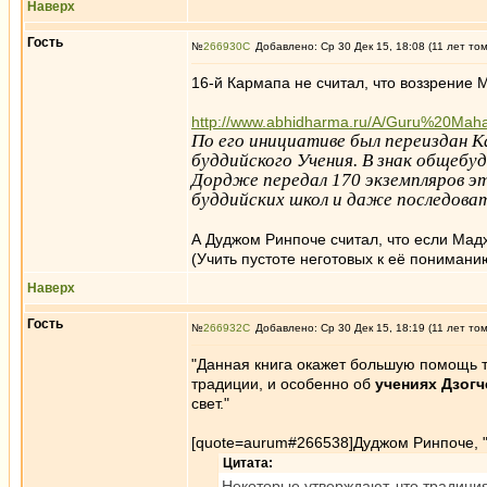
Наверх
Гость
№
266930
Добавлено: Ср 30 Дек 15, 18:08 (11 лет то
16-й Кармапа не считал, что воззрение 
http://www.abhidharma.ru/A/Guru%20Maha
По его инициативе был переиздан К
буддийского Учения. В знак общеб
Дордже передал 170 экземпляров э
буддийских школ и даже последоват
А Дуджом Ринпоче считал, что если Мадхь
(Учить пустоте неготовых к её понимани
Наверх
Гость
№
266932
Добавлено: Ср 30 Дек 15, 18:19 (11 лет то
"Данная книга окажет большую помощь т
традиции, и особенно об
учениях Дзогч
свет."
[quote=aurum#266538]Дуджом Ринпоче, 
Цитата:
Некоторые утверждают, что традици