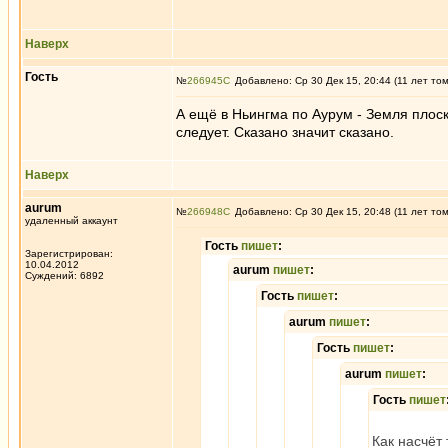
Наверх
Гость
№
266945
Добавлено: Ср 30 Дек 15, 20:44 (11 лет то
А ещё в Ньингма по Аурум - Земля плоская
следует. Сказано значит сказано.
Наверх
aurum
№
266948
Добавлено: Ср 30 Дек 15, 20:48 (11 лет то
удаленный аккаунт
Гость
пишет
:
Зарегистрирован:
10.04.2012
aurum
пишет
:
Суждений: 6892
Гость
пишет
:
aurum
пишет
:
Гость
пишет
:
aurum
пишет
:
Гость
пишет
Как насчёт 