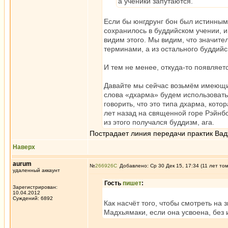
а ученики запутаются.
Если бы юнгдрунг бон был истинным 
сохранилось в буддийском учении, и
видим этого. Мы видим, что значите
терминами, а из остального буддийс
И тем не менее, откуда-то появляет
Давайте мы сейчас возьмём имеющие
слова «дхарма» будем использовать
говорить, что это типа дхарма, кот
лет назад на священной горе Рэйнбоу
из этого получался буддизм, ага.
Пострадает линия передачи практик Вад
Наверх
aurum
№
266926
Добавлено: Ср 30 Дек 15, 17:34 (11 лет то
удаленный аккаунт
Гость
пишет
:
Зарегистрирован:
10.04.2012
Суждений: 6892
Как насчёт того, чтобы смотреть на
Мадхьямаки, если она усвоена, без