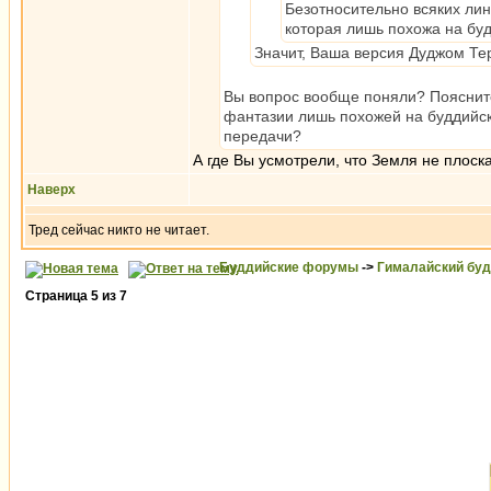
Безотносительно всяких ли
которая лишь похожа на буд
Значит, Ваша версия Дуджом Терс
Вы вопрос вообще поняли? Поясните,
фантазии лишь похожей на буддийско
передачи?
А где Вы усмотрели, что Земля не плоск
Наверх
Тред сейчас никто не читает.
Буддийские форумы
->
Гималайский бу
Страница
5
из
7