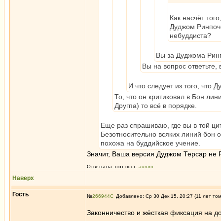
Как насчёт того
Дуджом Ринпоче
небуддиста?
Вы за Дуджома Рин
Вы на вопрос ответьте,
И что следует из того, что
То, что он критиковал в Бон ли
Другпа) то всё в порядке.
Еще раз спрашиваю, где вы в той ц
Безотносительно всяких линий бон 
похожа на буддийское учение.
Значит, Ваша версия Дуджом Терсар не Ри
Ответы на этот пост:
aurum
Наверх
Гость
№
266944
Добавлено: Ср 30 Дек 15, 20:27 (11 лет то
Законничество и жёсткая фиксация на до