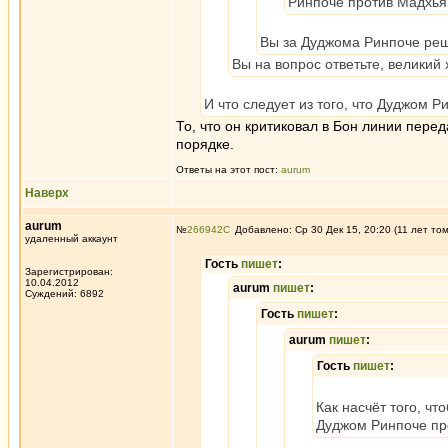
Ринпоче против Мадхьям
Вы за Дуджома Ринпоче ре
Вы на вопрос ответьте, великий
И что следует из того, что Дуджом 
То, что он критиковал в Бон линии перед
порядке.
Ответы на этот пост:
aurum
Наверх
aurum
№
266942
Добавлено: Ср 30 Дек 15, 20:20 (11 лет то
удаленный аккаунт
Гость
пишет
:
Зарегистрирован:
10.04.2012
aurum
пишет
:
Суждений: 6892
Гость
пишет
:
aurum
пишет
:
Гость
пишет
:
Как насчёт того, чт
Дуджом Ринпоче про