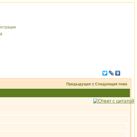
иcтрaция
д
Предыдущая
::
Следующая тема