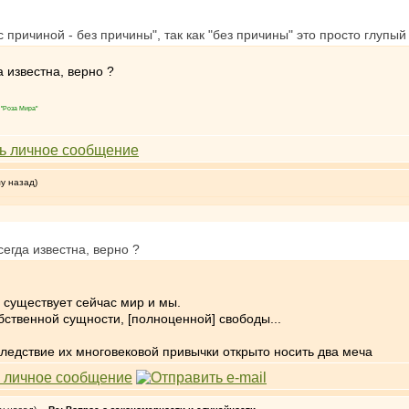
с причиной - без причины", так как "без причины" это просто глупый
а известна, верно ?
"Роза Мира"
му назад)
сегда известна, верно ?
 существует сейчас мир и мы.
твенной сущности, [полноценной] свободы...
ледствие их многовековой привычки открыто носить два меча