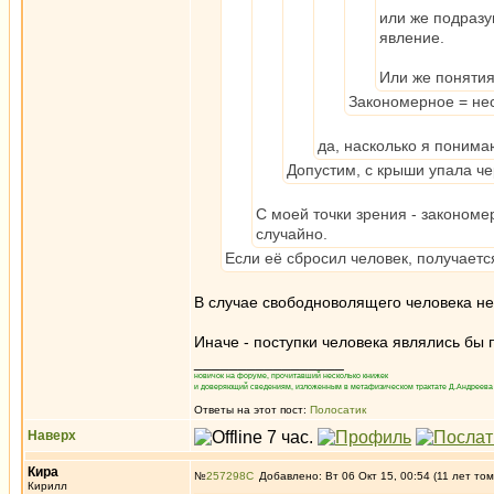
или же подраз
явление.
Или же понятия
Закономерное = не
да, насколько я понима
Допустим, с крыши упала че
С моей точки зрения - закономе
случайно.
Если её сбросил человек, получается
В случае свободноволящего человека не
Иначе - поступки человека являлись бы 
_________________
новичок на форуме, прочитавший несколько книжек
и доверяющий сведениям, изложенным в метафизическом трактате Д.Андреева 
Ответы на этот пост:
Полосатик
Наверх
Кира
№
257298
Добавлено: Вт 06 Окт 15, 00:54 (11 лет том
Кирилл