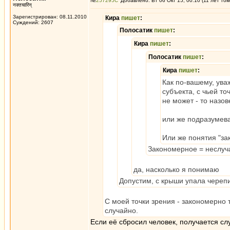
№
257295
Добавлено: Вт 06 Окт 15, 00:10 (11 лет том
नक्तचारिन्
Зарегистрирован: 08.11.2010
Кира
пишет
:
Суждений: 2607
Полосатик
пишет
:
Кира
пишет
:
Полосатик
пишет
:
Кира
пишет
:
Как по-вашему, ува
субъекта, с чьей т
не может - то назо
или же подразумев
Или же понятия "за
Закономерное = неслуч
да, насколько я понимаю
Допустим, с крыши упала черепиц
С моей точки зрения - закономерно 
случайно.
Если её сбросил человек, получается слу