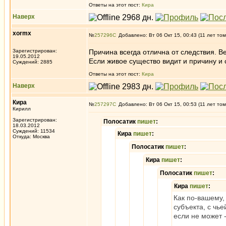
Ответы на этот пост:
Кира
Наверх
xormx
№
257296
Добавлено: Вт 06 Окт 15, 00:43 (11 лет том
Зарегистрирован:
Причина всегда отлична от следствия. В
19.05.2012
Если живое существо видит и причину и 
Суждений: 2885
Ответы на этот пост:
Кира
Наверх
Кира
№
257297
Добавлено: Вт 06 Окт 15, 00:53 (11 лет том
Кирилл
Зарегистрирован:
Полосатик
пишет
:
18.03.2012
Суждений: 11534
Кира
пишет
:
Откуда: Москва
Полосатик
пишет
:
Кира
пишет
:
Полосатик
пишет
:
Кира
пишет
:
Как по-вашему,
субъекта, с чь
если не может 