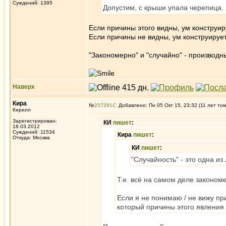
Суждений: 1395
Допустим, с крыши упала черепица. К
Если причины этого видны, ум конструир
Если причины не видны, ум конструирует
"Закономерно" и "случайно" - производн
Наверх
Кира
№
257291
Добавлено: Пн 05 Окт 15, 23:32 (11 лет то
Кирилл
Зарегистрирован:
КИ
пишет
:
18.03.2012
Суждений: 11534
Кира
пишет
:
Откуда: Москва
КИ
пишет
:
"Случайность" - это одна и
Т.е. всё на самом деле законом
Если я не понимаю / не вижу при
который причины этого явления 