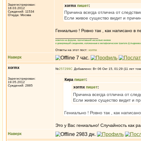
Зарегистрирован:
xormx
пишет
:
18.03.2012
Суждений: 11534
Причина всегда отлична от следстви
Откуда: Москва
Если живое существо видит и причин
Гениально ! Ровно так , как написано в 
_________________
новичок на форуме, прочитавший несколько книжек
и доверяющий сведениям, изложенным в метафизическом трактате Д.Андреева 
Ответы на этот пост:
xormx
Наверх
xormx
№
257299
Добавлено: Вт 06 Окт 15, 01:29 (11 лет том
Зарегистрирован:
Кира
пишет
:
19.05.2012
Суждений: 2885
xormx
пишет
:
Причина всегда отлична от след
Если живое существо видит и пр
Гениально ! Ровно так , как написан
Это у Вас гениально! Случайность как ра
Наверх