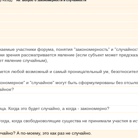
у назад)
Re: Вопрос о закономерности и случайности
жаемые участники форума, понятия "закономерность" и "случайнос
очки зрения рассматривается явление (если субъект может предска
вет явление случайным),
ается любой возможный и самый проницательный ум, безотносите
кономерное" и "случайное" могут быть сформулированы без отсыло
айное?
а. Когда это будет случайно, а когда - закономерно?
тогда, когда свободноволящие существа не принимали участия в ис
чайно? А по-моему, это как раз не случайно.