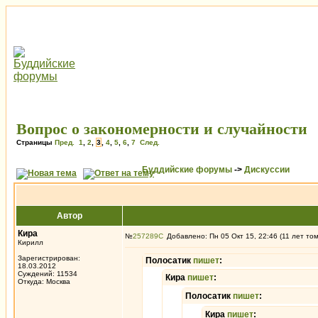
Вопрос о закономерности и случайности
Страницы
Пред.
1
,
2
,
3
,
4
,
5
,
6
,
7
След.
Буддийские форумы
->
Дискуссии
Автор
Кира
№
257289
Добавлено: Пн 05 Окт 15, 22:46 (11 лет то
Кирилл
Зарегистрирован:
Полосатик
пишет
:
18.03.2012
Суждений: 11534
Кира
пишет
:
Откуда: Москва
Полосатик
пишет
:
Кира
пишет
: