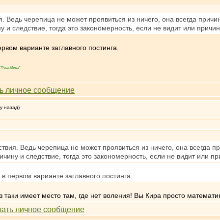
я. Ведь черепица не может проявиться из ничего, она всегда причи
у и следствие, тогда это закономерность, если не видит или причин
первом варианте заглавного постинга.
"Роза Мира"
у назад)
ствия. Ведь черепица не может проявиться из ничего, она всегда п
ичину и следствие, тогда это закономерность, если не видит или пр
о в первом варианте заглавного постинга.
з таки имеет место там, где нет воления! Вы Кира просто математи