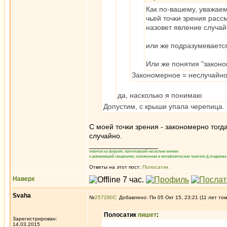
Как по-вашему, уважаем
чьей точки зрения расс
назовет явление случай
или же подразумеваетс
Или же понятия "законо
Закономерное = неслучайн
да, насколько я понимаю
Допустим, с крыши упала черепица. К
С моей точки зрения - закономерно тогд
случайно.
_________________
новичок на форуме, прочитавший несколько книжек
и доверяющий сведениям, изложенным в метафизическом трактате Д.Андреева 
Ответы на этот пост:
Полосатик
Наверх
Svaha
№
257290
Добавлено: Пн 05 Окт 15, 23:21 (11 лет то
Полосатик
пишет
:
Зарегистрирован:
14.03.2015