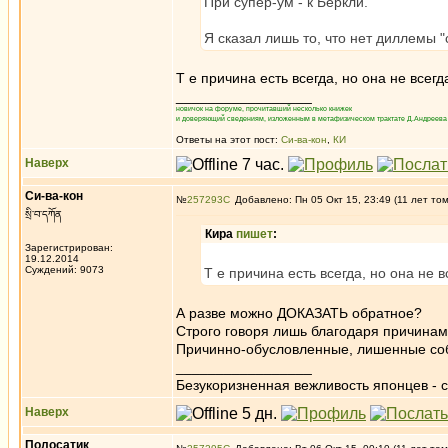
При супер-ум - к Беркли.
Я сказал лишь то, что нет диллемы "
Т е причина есть всегда, но она не всегд
_________________
новичок на форуме, прочитавший несколько книжек
и доверяющий сведениям, изложенным в метафизическом трактате Д.Андреева 
Ответы на этот пост:
Си-ва-кон
,
КИ
Наверх
Си-ва-кон
№
257293
Добавлено: Пн 05 Окт 15, 23:49 (11 лет то
སྲི་བ་དཀོན
Кира
пишет
:
Зарегистрирован:
19.12.2014
Суждений: 9073
Т е причина есть всегда, но она не в
А разве можно ДОКАЗАТЬ обратное?
Строго говоря лишь благодаря причинам
Причинно-обусловленные, лишенные собс
_________________
Безукоризненная вежливость японцев - с
Наверх
Полосатик