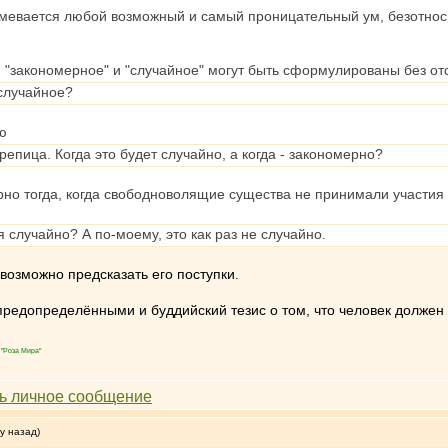
умевается любой возможный и самый проницательный ум, безотно
 "закономерное" и "случайное" могут быть сформулированы без отс
случайное?
ю
репица. Когда это будет случайно, а когда - закономерно?
рно тогда, когда свободноволящие существа не принимали участия 
 случайно? А по-моему, это как раз не случайно.
возможно предсказать его поступки.
предопределёнными и буддийский тезис о том, что человек должен 
"Роза Мира"
у назад)