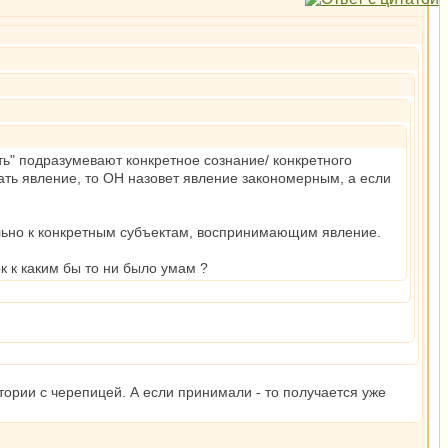
ть" подразумевают конкретное сознание/ конкретного
зать явление, то ОН назовет явление закономерным, а если
льно к конкретным субъектам, воспринимающим явление.
к к каким бы то ни было умам ?
тории с черепицей. А если принимали - то получается уже