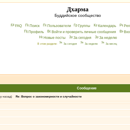
Дхарма
Буддийское сообщество
FAQ
Поиск
Пользователи
Группы
Календарь
Peг
Профиль
Войти и проверить личные сообщения
Вхo
Новые посты
За сегодня
За неделю
В этом разделе:
За сегодня
За неделю
За месяц
Сообщение
му назад)
Re: Вопрос о закономерности и случайности