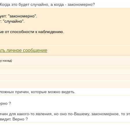
огда это будет случайно, а когда - закономерно?
ует: "закономерно".
: "случайно".
ые от способности к наблюдению.
му назад)
з ложных причин, которые можно видеть.
ерно ?
чин для какого-то явления, но оно по-Вашему, закономерное, то это
видит. Верно ?