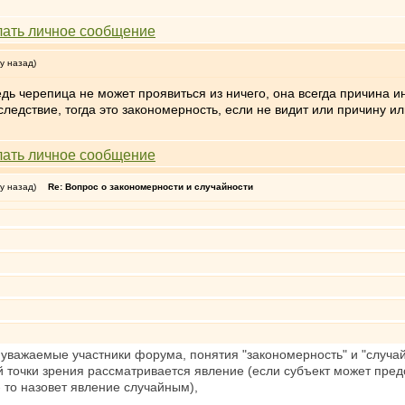
у назад)
едь черепица не может проявиться из ничего, она всегда причина и
следствие, тогда это закономерность, если не видит или причину ил
у назад)
Re: Вопрос о закономерности и случайности
 уважаемые участники форума, понятия "закономерность" и "случа
ей точки зрения рассматривается явление (если субъект может пре
- то назовет явление случайным),