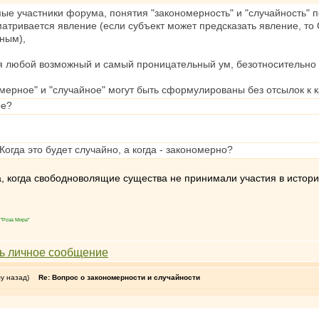
ые участники форума, понятия "закономерность" и "случайность" п
матривается явление (если субъект может предсказать явление, то
ным),
я любой возможный и самый проницательный ум, безотносительно
мерное" и "случайное" могут быть сформулированы без отсылок к 
ое?
огда это будет случайно, а когда - закономерно?
а, когда свободноволящие существа не принимали участия в истори
"Роза Мира"
му назад)
Re: Вопрос о закономерности и случайности