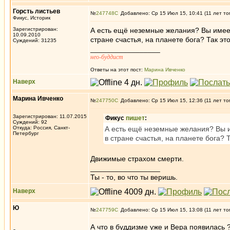
Горсть листьев
№
247748
Добавлено: Ср 15 Июл 15, 10:41 (11 лет то
Фикус, Историк
Зарегистрирован:
А есть ещё неземные желания? Вы имеет
10.09.2010
стране счастья, на планете бога? Так эт
Суждений: 31235
_________________
нео-буддист
Ответы на этот пост:
Марина Ивченко
Наверх
Марина Ивченко
№
247750
Добавлено: Ср 15 Июл 15, 12:36 (11 лет то
Зарегистрирован: 11.07.2015
Фикус
пишет
:
Суждений: 92
Откуда: Россия, Санкт-
А есть ещё неземные желания? Вы и
Петербург
в стране счастья, на планете бога? 
Движимые страхом смерти.
_________________
Ты - то, во что ты веришь.
Наверх
Ю
№
247759
Добавлено: Ср 15 Июл 15, 13:08 (11 лет то
А что в буддизме уже и Вера появилась ?