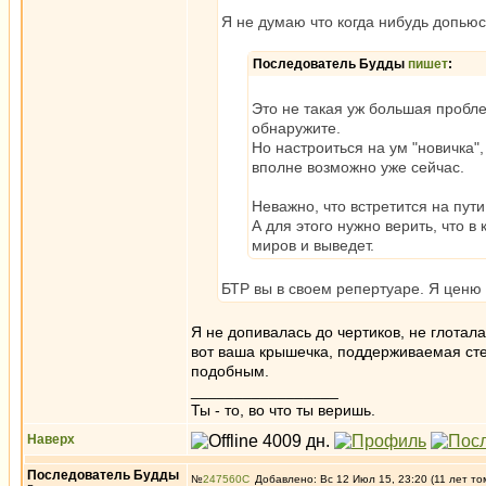
Я не думаю что когда нибудь допьюс
Последователь Будды
пишет
:
Это не такая уж большая пробле
обнаружите.
Но настроиться на ум "новичка"
вполне возможно уже сейчас.
Неважно, что встретится на пут
А для этого нужно верить, что в
миров и выведет.
БТР вы в своем репертуаре. Я ценю 
Я не допивалась до чертиков, не глотала
вот ваша крышечка, поддерживаемая стер
подобным.
_________________
Ты - то, во что ты веришь.
Наверх
Последователь Будды
№
247560
Добавлено: Вс 12 Июл 15, 23:20 (11 лет то