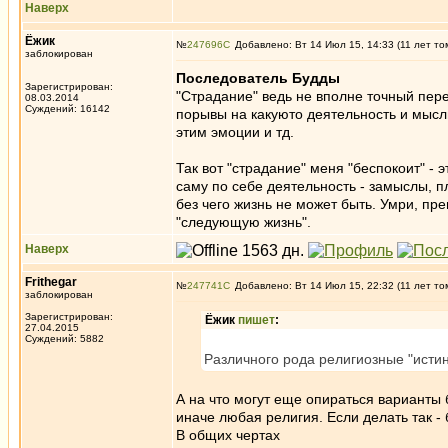
Наверх
Ёжик
№
247696
Добавлено: Вт 14 Июл 15, 14:33 (11 лет то
заблокирован
Последователь Будды
Зарегистрирован:
"Страдание" ведь не вполне точный пере
08.03.2014
Суждений: 16142
порывы на какуюто деятельность и мысли
этим эмоции и тд.
Так вот "страдание" меня "беспокоит" - э
саму по себе деятельность - замыслы, п
без чего жизнь не может быть. Умри, пре
"следующую жизнь".
Наверх
Frithegar
№
247741
Добавлено: Вт 14 Июл 15, 22:32 (11 лет то
заблокирован
Зарегистрирован:
Ёжик
пишет
:
27.04.2015
Суждений: 5882
Различного рода религиозные "истины
А на что могут еще опираться варианты б
иначе любая религия. Если делать так - б
В общих чертах