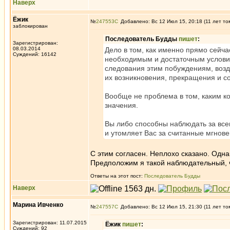
Наверх
Ёжик
№
247553
Добавлено: Вс 12 Июл 15, 20:18 (11 лет то
заблокирован
Последователь Будды
пишет
:
Зарегистрирован:
08.03.2014
Дело в том, как именно прямо сейча
Суждений: 16142
необходимым и достаточным услови
следования этим побуждениям, возд
их возникновения, прекращения и с
Вообще не проблема в том, каким ко
значения.
Вы либо способны наблюдать за все
и утомляет Вас за считанные мгнове
С этим согласен. Неплохо сказано. Одн
Предположим я такой наблюдательный, чт
Ответы на этот пост:
Последователь Будды
Наверх
Марина Ивченко
№
247557
Добавлено: Вс 12 Июл 15, 21:30 (11 лет то
Зарегистрирован: 11.07.2015
Ёжик
пишет
:
Суждений: 92