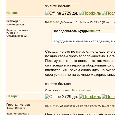
_________________
живите больше
Наверх
Frithegar
№
247742
Добавлено: Вт 14 Июл 15, 22:40 (11 лет то
заблокирован
Зарегистрирован:
Последователь Будды
пишет
:
27.04.2015
Суждений: 5882
В буддизме в начале - страдание, в
Страдание это не начало, но следствие 
поздно своей противоположностью. Богатс
Потому тот, кто это понял, так как мно
она всегда и наверняка оборачивается 
впечатления - зачем снова идти на очер
свои усилия не на земные материальные 
_________________
живите больше
Ответы на этот пост:
Горсть листьев
Наверх
Горсть листьев
№
247743
Добавлено: Ср 15 Июл 15, 00:00 (11 лет то
Фикус, Историк
Зарегистрирован:
Опять на ёжика бронетранспортёр наех