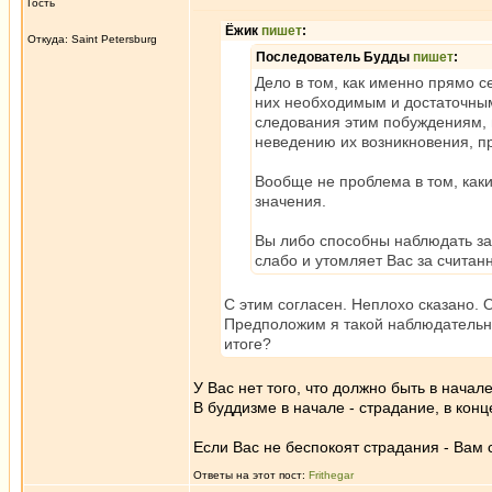
Гость
Ёжик
пишет
:
Откуда: Saint Petersburg
Последователь Будды
пишет
:
Дело в том, как именно прямо с
них необходимым и достаточным
следования этим побуждениям, 
неведению их возникновения, п
Вообще не проблема в том, каки
значения.
Вы либо способны наблюдать за 
слабо и утомляет Вас за считан
С этим согласен. Неплохо сказано. 
Предположим я такой наблюдательный
итоге?
У Вас нет того, что должно быть в начале
В буддизме в начале - страдание, в кон
Если Вас не беспокоят страдания - Вам 
Ответы на этот пост:
Frithegar