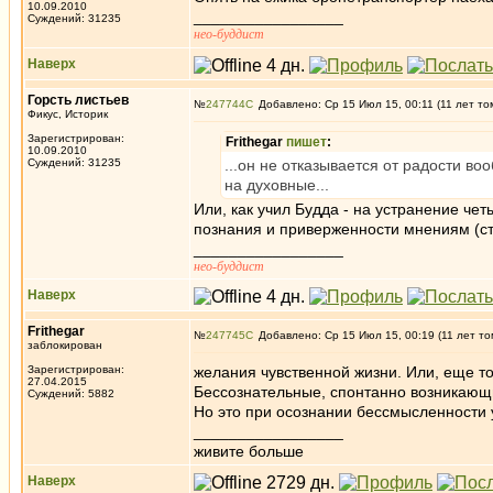
10.09.2010
_________________
Суждений: 31235
нео-буддист
Наверх
Горсть листьев
№
247744
Добавлено: Ср 15 Июл 15, 00:11 (11 лет то
Фикус, Историк
Зарегистрирован:
Frithegar
пишет
:
10.09.2010
Суждений: 31235
...он не отказывается от радости в
на духовные...
Или, как учил Будда - на устранение че
познания и приверженности мнениям (с
_________________
нео-буддист
Наверх
Frithegar
№
247745
Добавлено: Ср 15 Июл 15, 00:19 (11 лет то
заблокирован
Зарегистрирован:
желания чувственной жизни. Или, еще т
27.04.2015
Бессознательные, спонтанно возникаю
Суждений: 5882
Но это при осознании бессмысленности
_________________
живите больше
Наверх