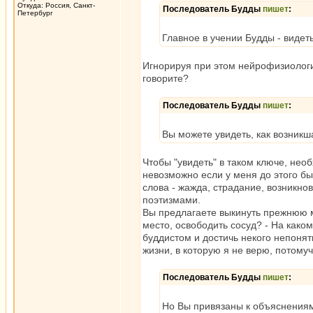
Откуда: Россия, Санкт-
Последователь Будды
пишет
:
Петербург
Главное в учении Будды - видет
Игнорируя при этом нейрофизиологи
говорите?
Последователь Будды
пишет
:
Вы можете увидеть, как возникш
Чтобы "увидеть" в таком ключе, нео
невозможно если у меня до этого бы
слова - жажда, страдание, возникн
поэтизмами.
Вы предлагаете выкинуть прежнюю м
место, освободить сосуд? - На как
буддистом и достичь некого непоня
жизни, в которую я не верю, потому
Последователь Будды
пишет
:
Но Вы привязаны к объяснениям,