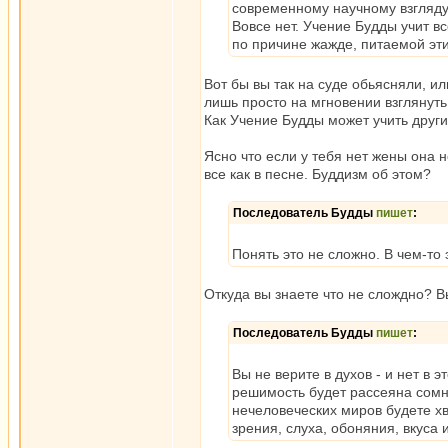
современному научному взгляду
Вовсе нет. Учение Будды учит в
по причине жажде, питаемой эт
Вот бы вы так на суде обьясняли, и
лишь просто на мгновении взглянуть 
Как Учение Будды может учить друг
Ясно что если у тебя нет жены она не
все как в песне. Буддизм об этом?
Последователь Будды
пишет
:
Понять это не сложно. В чем-то 
Откуда вы знаете что не слождно? В
Последователь Будды
пишет
:
Вы не верите в духов - и нет в 
решимость будет рассеяна сомн
нечеловеческих миров будете хв
зрения, слуха, обоняния, вкуса