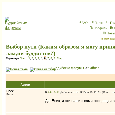
FAQ
Поиск
По
Профиль
Новы
В этом разд
Выбор пути (Каким образом я могу приня
лам,ни буддистов?)
Страницы
Пред.
1
,
2
,
3
,
4
,
5
,
6
,
7
,
8
,
9
След.
Буддийские форумы
->
Чайная
Автор
Росс
№
247552
Добавлено: Вс 12 Июл 15, 20:15 (11 лет то
Гость
Да, Ёжик, и эти наши с вами концепции в 