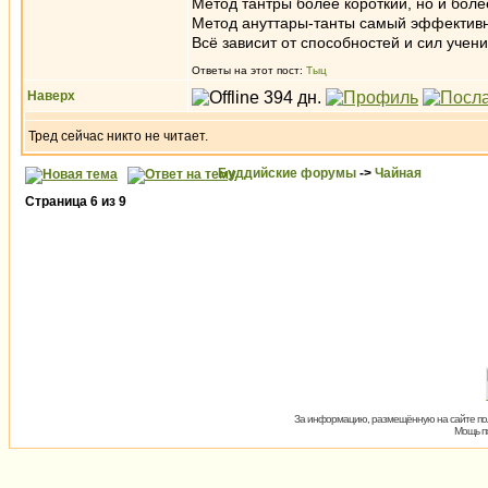
Метод тантры более короткий, но и боле
Метод ануттары-танты самый эффективн
Всё зависит от способностей и сил учени
Ответы на этот пост:
Тыц
Наверх
Тред сейчас никто не читает.
Буддийские форумы
->
Чайная
Страница
6
из
9
За информацию, размещённую на сайте пол
Мощь пх