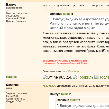
Вантус
№
228516
Добавлено: Ср 07 Янв 15, 01:08 (12 лет то
заблокирован
Зарегистрирован:
Dondhup
пишет
:
09.09.2008
Суждений: 7953
Г. Вантус, видимо вам доставляет у
Откуда: Воронеж
Ринпоче - это так или нет? Что вы 
который я вам задал в личке.
Самаи - это такие обязательства у лама
многих культах существует такое понятие
его, а также обязуется исполнять некот
невежественности - так это факт. Хотя, 
какой смысл имеет термин "реальный", я
_________________
Два класса столкнулись в последнем бою;
Наш лозунг - Всемирный Советский Союз!
Ответы на этот пост:
Dondhup
Наверх
Dondhup
№
228520
Добавлено: Ср 07 Янв 15, 01:39 (12 лет то
умер
Зарегистрирован:
Вантус
пишет
:
05.04.2005
Суждений: 7519
Dondhup
пишет
:
Откуда: СПб
Г. Вантус, видимо вам доставля