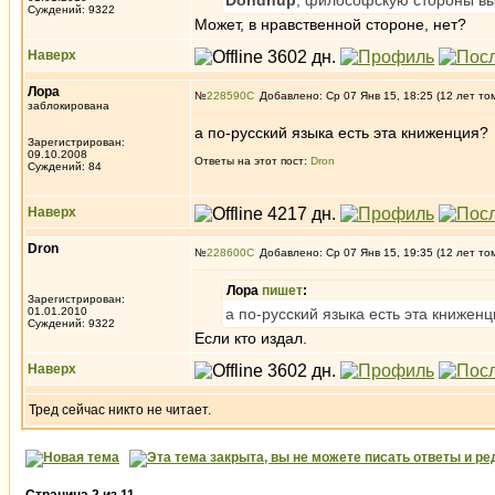
Dondhup
, философскую стороны вы 
Суждений: 9322
Может, в нравственной стороне, нет?
Наверх
Лора
№
228590
Добавлено: Ср 07 Янв 15, 18:25 (12 лет то
заблокирована
а по-русский языка есть эта книженция?
Зарегистрирован:
09.10.2008
Ответы на этот пост:
Dron
Суждений: 84
Наверх
Dron
№
228600
Добавлено: Ср 07 Янв 15, 19:35 (12 лет то
Лора
пишет
:
Зарегистрирован:
01.01.2010
а по-русский языка есть эта книжен
Суждений: 9322
Если кто издал.
Наверх
Тред сейчас никто не читает.