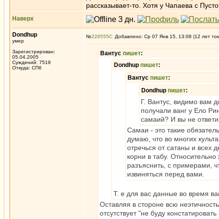
рассказывает-то. Хотя у Чапаева с Пуст
Наверх
Dondhup
№
228555
Добавлено: Ср 07 Янв 15, 13:08 (12 лет то
умер
Зарегистрирован:
Вантус
пишет
:
05.04.2005
Суждений: 7519
Dondhup
пишет
:
Откуда: СПб
Вантус
пишет
:
Dondhup
пишет
:
Г. Вантус, видимо вам 
получали ванг у Ело Ри
самаий? И вы не ответи
Самаи - это такие обязател
думаю, что во многих культ
отречься от сатаны и всех 
корни в табу. Относительно 
разъяснить, с примерами, чт
извиняться перед вами.
Т. е для вас данные во время в
Оставляя в стороне всю неэтичность 
отсутствует "не буду констатироват