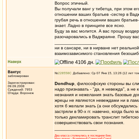
Вопрос этичный.
Вы получали ванг у тибетца, при этом е
отношении ваших братьев -сестер в Вадж
грубая речь в отношении ваших братьев- 
знает. Ладно в принципе все ясно.
Буду за вас молится. А вас прошу возде
разочаровались в Ваджраяне. Прошу вас
_________________
ни в сансаре, ни в нирване нет реально
взаимозависимого становления безоши
Наверх
Вантус
№
228558
Добавлено: Ср 07 Янв 15, 13:26 (12 лет то
заблокирован
Зарегистрирован:
Dondhup
, философскую стороны вы слив
09.09.2008
надо признавать - "да, я невежда", а н
Суждений: 7953
Откуда: Воронеж
незнания и нежелания знать базовые до
жрецы не являются невеждами ни в ламаи
хотя б желали знать (а они обсуждались 
застряли в 90-х гг. навечно, когда был
только декламировать транслит тибетско
совершенствовать свои познания.
_________________
Два класса столкнулись в последнем бою;
Наш лозунг - Всемирный Советский Союз!