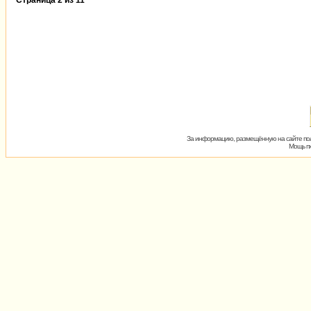
Страница
2
из
11
За информацию, размещённую на сайте пол
Мощь пх