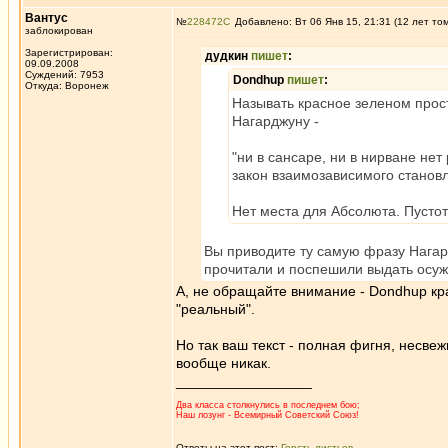
Вантус
№
228472
Добавлено: Вт 06 Янв 15, 21:31 (12 лет то
заблокирован
Зарегистрирован:
дудкин
пишет
:
09.09.2008
Суждений: 7953
Dondhup
пишет
:
Откуда: Воронеж
Называть красное зеленом прост
Нагарджуну -
"ни в сансаре, ни в нирване не
закон взаимозависимого станов
Нет места для Абсолюта. Пусто
Вы приводите ту самую фразу Нагар
прочитали и поспешили выдать осу
А, не обращайте внимание - Dondhup кра
"реальный".
Но так ваш текст - полная фигня, несвеж
вообще никак.
_________________
Два класса столкнулись в последнем бою;
Наш лозунг - Всемирный Советский Союз!
Ответы на этот пост:
Горсть листьев