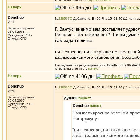
Наверх
Dondhup
№
228507
Добавлено: Вт 06 Янв 15, 23:40 (12 лет то
умер
Зарегистрирован:
Г. Вантус, видимо вам доставляет удово
05.04.2005
Ринпоче - это так или нет? Что вы дума
Суждений: 7519
Откуда: СПб
вам задал в личке.
_________________
ни в сансаре, ни в нирване нет реально
взаимозависимого становления безоши
Последний раз редактировалось: Dondhup (Вт 06 Янв 15
Ответы на этот пост:
Вантус
Наверх
Dondhup
№
228509
Добавлено: Вт 06 Янв 15, 23:49 (12 лет то
умер
Зарегистрирован:
дудкин
пишет
:
05.04.2005
Суждений: 7519
Dondhup
пишет
:
Откуда: СПб
Называть красное зеленом прост
Нагарджуну -
"ни в сансаре, ни в нирване не
закон взаимозависимого станов