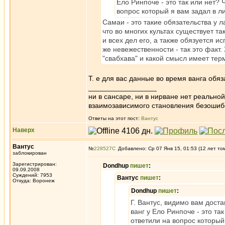
Ело Ринпоче - это так или нет?
вопрос который я вам задал в ли
Самаи - это такие обязательства у 
что во многих культах существует та
и всех дел его, а также обязуется 
же невежественности - так это факт.
"свабхава" и какой смысл имеет терм
Т. е для вас данные во время ванга обя
_________________
ни в сансаре, ни в нирване нет реально
взаимозависимого становления безоши
Ответы на этот пост:
Вантус
Наверх
Вантус
№
228527
Добавлено: Ср 07 Янв 15, 01:53 (12 лет то
заблокирован
Зарегистрирован:
Dondhup
пишет
:
09.09.2008
Суждений: 7953
Вантус
пишет
:
Откуда: Воронеж
Dondhup
пишет
:
Г. Вантус, видимо вам дост
ванг у Ело Ринпоче - это т
ответили на вопрос который 