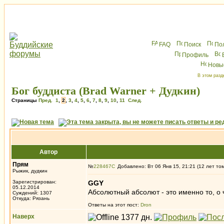
FAQ
Поиск
По
Профиль
Новы
В этом разд
Бог буддиста (Brad Warner + Дудкин)
Страницы
Пред.
1
,
2
,
3
,
4
,
5
,
6
,
7
,
8
,
9
,
10
,
11
След.
Автор
Прям
№
228467
Добавлено: Вт 06 Янв 15, 21:21 (12 лет то
Рыжик, дудкин
Зарегистрирован:
GGY
05.12.2014
Абсолютный абсолют - это именно то, о ч
Суждений: 1307
Откуда: Рязань
Ответы на этот пост:
Dron
Наверх