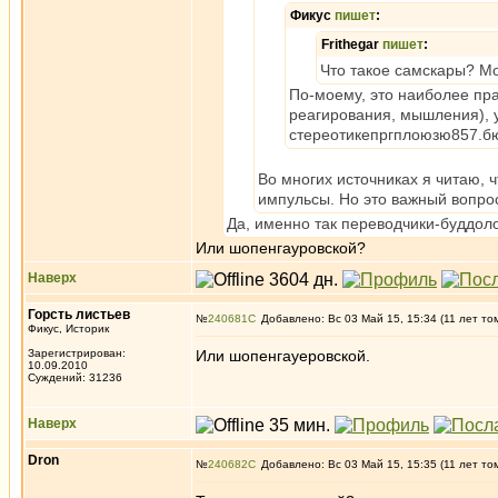
Фикус
пишет
:
Frithegar
пишет
:
Что такое самскары? Мо
По-моему, это наиболее пра
реагирования, мышления), у
стереотикепргплоюзю857.
Во многих источниках я читаю, 
импульсы. Но это важный вопро
Да, именно так переводчики-буддол
Или шопенгауровской?
Наверх
Горсть листьев
№
240681
Добавлено: Вс 03 Май 15, 15:34 (11 лет то
Фикус, Историк
Зарегистрирован:
Или шопенгауеровской.
10.09.2010
Суждений: 31236
Наверх
Dron
№
240682
Добавлено: Вс 03 Май 15, 15:35 (11 лет то