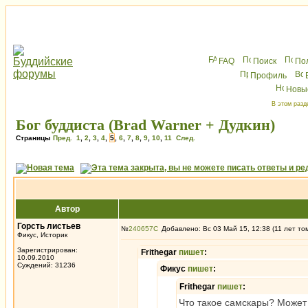
FAQ
Поиск
По
Профиль
Новы
В этом разд
Бог буддиста (Brad Warner + Дудкин)
Страницы
Пред.
1
,
2
,
3
,
4
,
5
,
6
,
7
,
8
,
9
,
10
,
11
След.
Автор
Горсть листьев
№
240657
Добавлено: Вс 03 Май 15, 12:38 (11 лет то
Фикус, Историк
Зарегистрирован:
Frithegar
пишет
:
10.09.2010
Суждений: 31236
Фикус
пишет
:
Frithegar
пишет
:
Что такое самскары? Может 