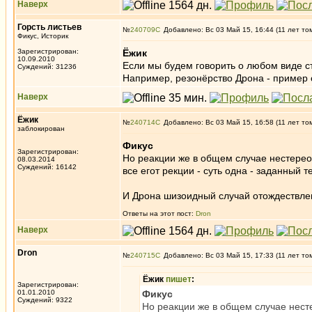
Наверх
Горсть листьев
№
240709
Добавлено: Вс 03 Май 15, 16:44 (11 лет то
Фикус, Историк
Зарегистрирован:
Ёжик
10.09.2010
Если мы будем говорить о любом виде с
Суждений: 31236
Например, резонёрство Дрона - пример 
Наверх
Ёжик
№
240714
Добавлено: Вс 03 Май 15, 16:58 (11 лет то
заблокирован
Фикус
Зарегистрирован:
Но реакции же в общем случае нестереоти
08.03.2014
Суждений: 16142
все егот рекции - суть одна - заданный т
И Дрона шизоидный случай отождествле
Ответы на этот пост:
Dron
Наверх
Dron
№
240715
Добавлено: Вс 03 Май 15, 17:33 (11 лет то
Ёжик
пишет
:
Зарегистрирован:
01.01.2010
Фикус
Суждений: 9322
Но реакции же в общем случае несте