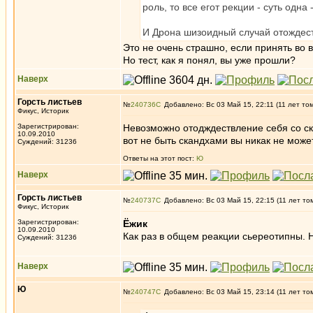
роль, то все егот рекции - суть одна
И Дрона шизоидный случай отождес
Это не очень страшно, если принять во 
Но тест, как я понял, вы уже прошли?
Наверх
Горсть листьев
№
240736
Добавлено: Вс 03 Май 15, 22:11 (11 лет то
Фикус, Историк
Зарегистрирован:
Невозможно отодждествление себя со ск
10.09.2010
вот не быть скандхами вы никак не може
Суждений: 31236
Ответы на этот пост:
Ю
Наверх
Горсть листьев
№
240737
Добавлено: Вс 03 Май 15, 22:15 (11 лет то
Фикус, Историк
Зарегистрирован:
Ёжик
10.09.2010
Как раз в общем реакции сьереотипны. 
Суждений: 31236
Наверх
Ю
№
240747
Добавлено: Вс 03 Май 15, 23:14 (11 лет то