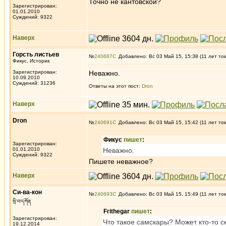
Точно не кантовской?
Зарегистрирован:
01.01.2010
Суждений: 9322
Наверх
Горсть листьев
№
240687
Добавлено: Вс 03 Май 15, 15:38 (11 лет то
Фикус, Историк
Зарегистрирован:
Неважно.
10.09.2010
Суждений: 31236
Ответы на этот пост:
Dron
Наверх
Dron
№
240691
Добавлено: Вс 03 Май 15, 15:42 (11 лет то
Фикус
пишет
:
Зарегистрирован:
01.01.2010
Неважно.
Суждений: 9322
Пишете неважное?
Наверх
Си-ва-кон
№
240693
Добавлено: Вс 03 Май 15, 15:49 (11 лет то
སྲི་བ་དཀོན
Frithegar
пишет
:
Зарегистрирован:
Что такое самскары? Может кто-то с
19.12.2014