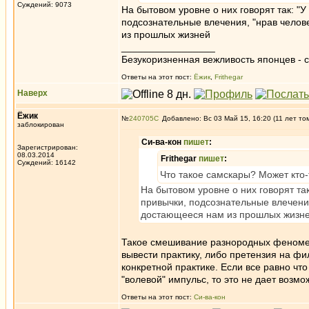
Суждений: 9073
На бытовом уровне о них говорят так: "
подсознательные влечения, "нрав челов
из прошлых жизней
_________________
Безукоризненная вежливость японцев - с
Ответы на этот пост:
Ёжик
,
Frithegar
Наверх
Ёжик
№
240705
Добавлено: Вс 03 Май 15, 16:20 (11 лет то
заблокирован
Си-ва-кон
пишет
:
Зарегистрирован:
08.03.2014
Frithegar
пишет
:
Суждений: 16142
Что такое самскары? Может кто-
На бытовом уровне о них говорят та
привычки, подсознательные влечения
достающееся нам из прошлых жизн
Такое смешивание разнородных феномено
вывести практику, либо претензия на ф
конкретной практике. Если все равно чт
"волевой" импульс, то это не дает возм
Ответы на этот пост:
Си-ва-кон