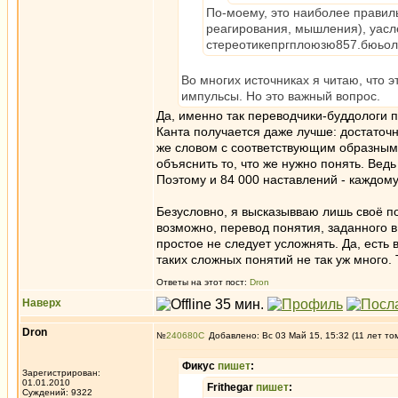
По-моему, это наиболее правил
реагирования, мышления), уасле
стереотикепргплоюзю857.бюьо
Во многих источниках я читаю, что 
импульсы. Но это важный вопрос.
Да, именно так переводчики-буддологи 
Канта получается даже лучше: достаточ
же словом с соответствующим образным
объяснить то, что же нужно понять. Ведь
Поэтому и 84 000 наставлений - каждому
Безусловно, я высказывваю лишь своё пони
возможно, перевод понятия, заданного в
простое не следует усложнять. Да, есть
таких сложных понятий не так уж много. Т
Ответы на этот пост:
Dron
Наверх
Dron
№
240680
Добавлено: Вс 03 Май 15, 15:32 (11 лет то
Фикус
пишет
:
Зарегистрирован:
01.01.2010
Frithegar
пишет
:
Суждений: 9322