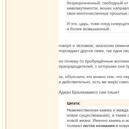
безукоризненный, свободный от 
невозмутимости, монах направл
свои многочисленные прошлые жи
И это, царь, тоже плод созерц
и более возвышенный.
говоря о человеке, аналогию семен
порождает другое семя, так одни лю
но почему-то пробуждённые вспомин
прапрародителей, с которыми они п
ок, объяснить это можно тем, что п
и действительно, есть же миры самса
Аджан Брахмавамсо сам пишет
Цитата:
Невежественная камма и жажда 
новое существование), и таким 
новой жизни. Именно камма и ж
толкают
поток сознания
в нову