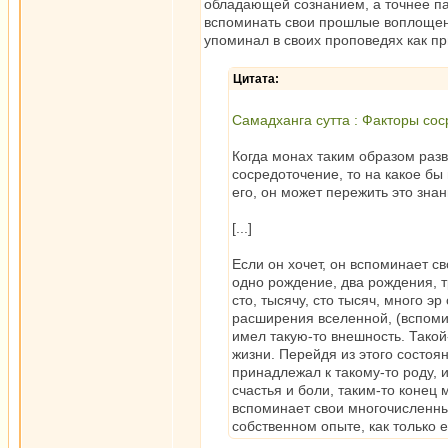
обладающей сознанием, а точнее п
вспоминать свои прошлые воплощени
упоминал в своих проповедях как 
Цитата:
Самадханга сутта : Факторы сос
Когда монах таким образом раз
сосредоточение, то на какое бы
его, он может пережить это знан
[...]
Если он хочет, он вспоминает с
одно рождение, два рождения, тр
сто, тысячу, сто тысяч, много 
расширения вселенной, (вспомин
имел такую-то внешность. Такой
жизни. Перейдя из этого состоян
принадлежал к такому-то роду, 
счастья и боли, таким-то конец 
вспоминает свои многочисленны
собственном опыте, как только е