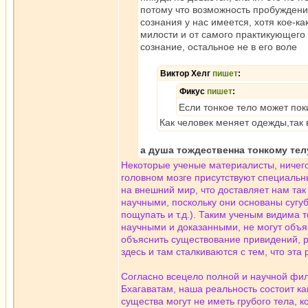
потому что возможность пробуждени
сознания у нас имеется, хотя кое-к
милости и от самого практикующего 
сознание, остальное не в его воле
Виктор Хелг
пишет
:
Фикус
пишет
:
Если тонкое тело может поки
Как человек меняет одежды,так
а душа тождественна тонкому тел
Некоторые ученые материалисты, ничего
головном мозге присутствуют специальн
на внешний мир, что доставляет нам так
научными, поскольку они основаны сугуб
пощупать и т.д.). Таким ученым видима 
научными и доказанными, не могут объяс
объяснить существование привидений, р
здесь и там сталкиваются с тем, что эта
Согласно всецело полной и научной фил
Бхагаватам, наша реальность состоит ка
существа могут не иметь грубого тела, 