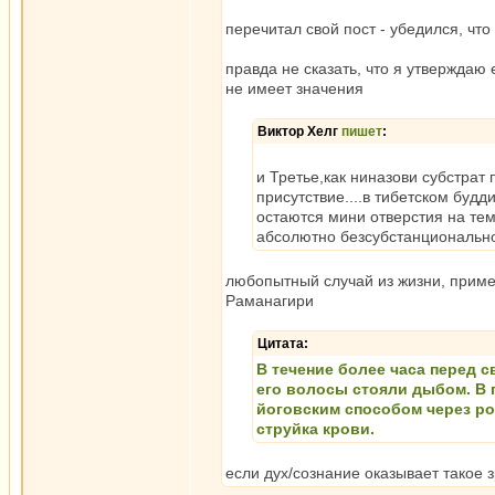
перечитал свой пост - убедился, что
правда не сказать, что я утверждаю 
не имеет значения
Виктор Хелг
пишет
:
и Третье,как ниназови субстра
присутствие....в тибетском буд
остаются мини отверстия на тем
абсолютно безсубстанциональн
любопытный случай из жизни, приме
Раманагири
Цитата:
В течение более часа перед с
его волосы стояли дыбом. В 
йоговским способом через род
струйка крови.
если дух/сознание оказывает такое 