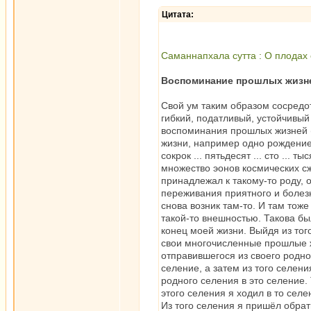
Цитата:
Саманнапхала сутта : О плодах
Воспоминание прошлых жизн
Свой ум таким образом сосредо
гибкий, податливый, устойчивый
воспоминания прошлых жизней 
жизни, например одно рождение, дв
сокрок ... пятьдесят ... сто ...
множество эонов космических сж
принадлежал к такому-то роду, 
переживания приятного и болезн
снова возник там-то. И там тоже
такой-то внешностью. Такова бы
конец моей жизни. Выйдя из тог
свои многочисленные прошлые жи
отправившегося из своего родно
селение, а затем из того селени
родного селения в это селение. Т
этого селения я ходил в то селен
Из того селения я пришёл обрат