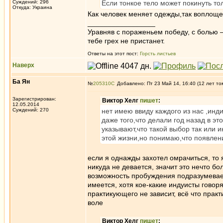
Суждений: 296
Если тонкое тело может покинуть тол
Откуда: Украина
Как человек меняет одежды,так воплоще
_________________
Уравняв с пораженьем победу, с болью —
тебе грех не пристанет.
Ответы на этот пост:
Горсть листьев
Наверх
Ба Ян
№
205310
Добавлено: Пт 23 Май 14, 16:40 (12 лет то
Зарегистрирован:
Виктор Хелг
пишет
:
12.05.2014
Суждений: 270
нет имею ввиду каждого из нас ,ин
даже того,что делали год назад в эт
указывают,что такой выбор так или 
этой жизни,но понимаю,что появлен
если я однажды захотел омрачиться, то 
никуда не девается, значит это нечто б
возможность пробуждения подразумевает
имеется, хотя кое-какие индуисты говор
практикующего не зависит, всё что практ
воле
Виктор Хелг
пишет
: