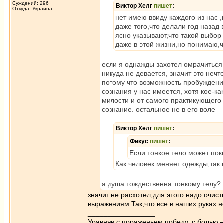
Суждений: 296
Виктор Хелг
пишет
:
Откуда: Украина
нет имею ввиду каждого из нас 
даже того,что делали год назад 
ясно указывают,что такой выбор
даже в этой жизни,но понимаю,
если я однажды захотел омрачиться,
никуда не девается, значит это неч
потому что возможность пробуждени
сознания у нас имеется, хотя кое-к
милости и от самого практикующего 
сознание, остальное не в его воле
Виктор Хелг
пишет
:
Фикус
пишет
:
Если тонкое тело может поки
Как человек меняет одежды,так
а душа тождественна тонкому телу?
значит не расхотел,для этого надо очис
выражениям.Так,что все в наших руках н
_________________
Уравняв с пораженьем победу, с болью —