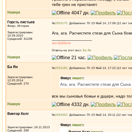
тебе грех не пристанет.
Наверх
Горсть листьев
№
205317
Добавлено: Пт 23 Май 14, 17:06 (12 лет то
Фикус, Историк
Зарегистрирован:
Ага, ага. Расчистите стези для Сына бож
10.09.2010
_________________
Суждений: 31236
нео-буддист
Ответы на этот пост:
Ба Ян
Наверх
Ба Ян
№
205318
Добавлено: Пт 23 Май 14, 17:22 (12 лет то
Зарегистрирован:
Фикус
пишет
:
12.05.2014
Суждений: 270
Ага, ага. Расчистите стези для Сына
все мы сыновья божьи и дщери, надо тол
Наверх
Виктор Хелг
№
205335
Добавлено: Пт 23 Май 14, 20:11 (12 лет то
Фикус
пишет
:
Зарегистрирован: 24.11.2013
Суждений: 296