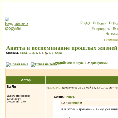
FAQ
Поиск
По
Профиль
Новы
В этом разд
Анатта и воспоминание прошлых жизней
Страницы
Пред.
1
,
2
,
3
,
4
,
5
,
6
,
7
,
8
След.
Буддийские форумы
->
Дискуссии
Автор
Ба Ян
№
205214
Добавлено: Ср 21 Май 14, 23:01 (12 лет то
Зарегистрирован:
xormx
пишет
:
12.05.2014
Суждений: 270
Ба Ян
пишет
:
я в этом изречении вижу указани