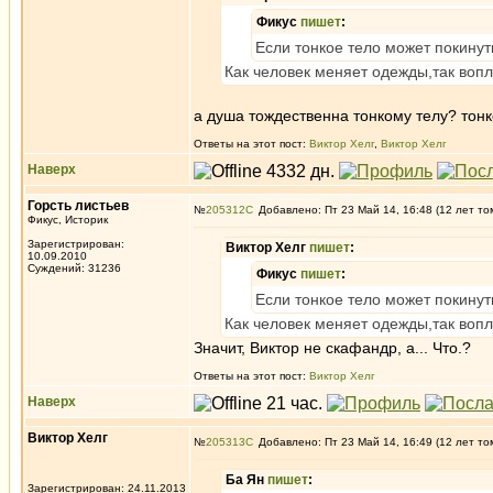
Фикус
пишет
:
Если тонкое тело может покинуть
Как человек меняет одежды,так воп
а душа тождественна тонкому телу? тон
Ответы на этот пост:
Виктор Хелг
,
Виктор Хелг
Наверх
Горсть листьев
№
205312
Добавлено: Пт 23 Май 14, 16:48 (12 лет то
Фикус, Историк
Зарегистрирован:
Виктор Хелг
пишет
:
10.09.2010
Суждений: 31236
Фикус
пишет
:
Если тонкое тело может покинуть
Как человек меняет одежды,так воп
Значит, Виктор не скафандр, а... Что.?
Ответы на этот пост:
Виктор Хелг
Наверх
Виктор Хелг
№
205313
Добавлено: Пт 23 Май 14, 16:49 (12 лет то
Ба Ян
пишет
:
Зарегистрирован: 24.11.2013