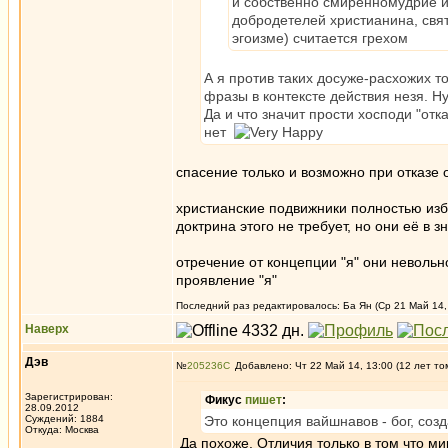
и собственно смиренномудрие и 
добродетелей христианина, свят
эгоизме) считается грехом
А я против таких досуже-расхожих т
фразы в контексте действия незя. Н
Да и что значит прости хосподи "отка
нет
спасение только и возможно при отказе о
христианские подвижники полностью избав
доктрина этого не требует, но они её в 
отречение от концепции "я" они невольно
проявление "я"
Последний раз редактировалось: Ба Ян (Ср 21 Май 14, 
Наверх
Дэв
№
205236
Добавлено: Чт 22 Май 14, 13:00 (12 лет то
Зарегистрирован:
Фикус
пишет
:
28.09.2012
Суждений: 1884
Это концепция вайшнавов - бог, со
Откуда: Москва
Да похоже. Отличия только в том что ми