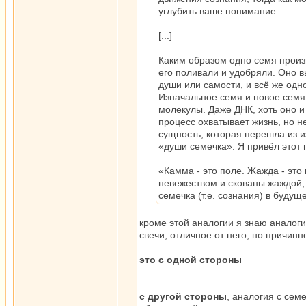
углубить ваше понимание.
[...]
Каким образом одно семя произ
его поливали и удобряли. Оно в
души или самости, и всё же одн
Изначальное семя и новое семя 
молекулы. Даже ДНК, хоть оно и
процесс охватывает жизнь, но 
сущность, которая перешла из 
«души семечка». Я привёл этот п
«Камма - это поле. Жажда - это 
невежеством и скованы жаждой,
семечка (т.е. сознания) в будущ
кроме этой аналогии я знаю аналоги
свечи, отличное от него, но причинн
это с одной стороны
с другой стороны
, аналогия с сем