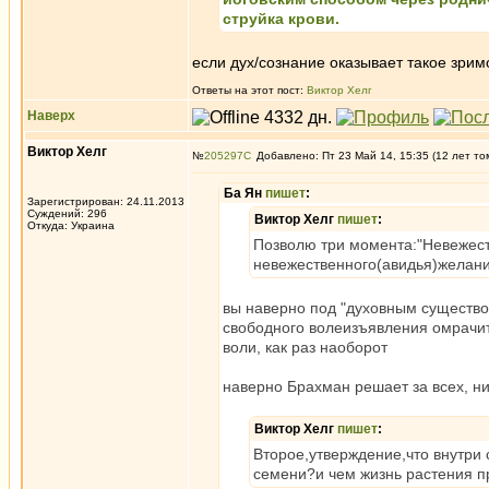
струйка крови.
если дух/сознание оказывает такое зрим
Ответы на этот пост:
Виктор Хелг
Наверх
Виктор Хелг
№
205297
Добавлено: Пт 23 Май 14, 15:35 (12 лет то
Ба Ян
пишет
:
Зарегистрирован: 24.11.2013
Суждений: 296
Виктор Хелг
пишет
:
Откуда: Украина
Позволю три момента:"Невежест
невежественного(авидья)желан
вы наверно под "духовным существо
свободного волеизъявления омрачи
воли, как раз наоборот
наверно Брахман решает за всех, ни
Виктор Хелг
пишет
:
Второе,утверждение,что внутри 
семени?и чем жизнь растения п