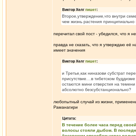
Виктор Хелг
пишет
:
Второе,утверждение,что внутри семе
чем жизнь растения принципиально о
перечитал свой пост - убедился, что я н
правда не сказать, что я утверждаю её н
имеет значения
Виктор Хелг
пишет
:
и Третье,как ниназови субстрат пе
присутствие....в тибетском буддизм
остаются мини отверстия на темени 
абсолютно безсубстанционально?
любопытный случай из жизни, применен
Раманагири
Цитата:
В течение более часа перед свое
волосы стояли дыбом. В последни
йоговским способом через роднич