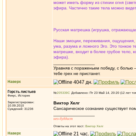
может иметь форму из стихии огня (свет
эфира. Частично такие тела можно виде
Русская матрешка (игрушка, отражающая
Наши эмоции, переживания, ощущения, 
ума, разума и ложного Эго. Это тонкое 
матрешке, входит в более грубое тело, к
эфира).
_________________
Уравняв с пораженьем победу, с болью —
тебе грех не пристанет.
Наверх
Горсть листьев
№
205339
Добавлено: Пт 23 Май 14, 20:20 (12 лет то
Фикус, Историк
Зарегистрирован:
Виктор Хелг
10.09.2010
Сансарическое сознание существует пом
Суждений: 31236
_________________
нео-буддист
Ответы на этот пост:
Виктор Хелг
Наверх