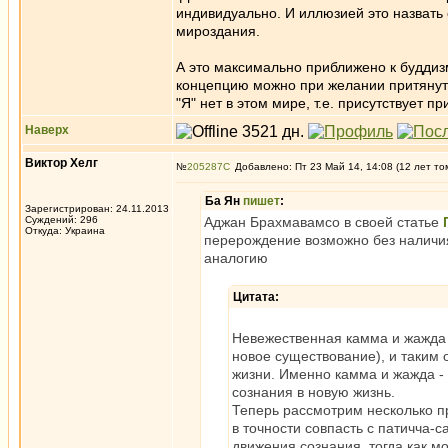
индивидуально. И иллюзией это назвать
мироздания.
А это максимально приближено к буддиз
концепцию можно при желании притянуть
"Я" нет в этом мире, т.е. присутствует пр
Наверх
Виктор Хелг
№
205287
Добавлено: Пт 23 Май 14, 14:08 (12 лет то
Ба Ян
пишет
:
Зарегистрирован: 24.11.2013
Суждений: 296
Аджан Брахмавамсо в своей статье
Откуда: Украина
перерождение возможно без наличия
аналогию
Цитата:
Невежественная камма и жажда 
новое существование), и таким 
жизни. Именно камма и жажда -
сознания в новую жизнь.
Теперь рассмотрим несколько п
в точности совпасть с патичча-
движения сознания, тогда как м