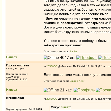
нет имею ввиду каждого из нас ,индиви
того,что делали год назад в это же врем
указывают,что такой выбор так или инач
жизни,но понимаю,что появление было.
.
Внутри семечка нет души или самост
причин и последствий.
вот отрывок из 
Вот и я думаю,что может покидать челове
может быть окружено неким энергополе
_________________
Уравняв с пораженьем победу, с болью —
тебе грех не пристанет.
Ответы на этот пост:
Ба Ян
Наверх
Горсть листьев
№
205306
Добавлено: Пт 23 Май 14, 16:27 (12 лет то
Фикус, Историк
Зарегистрирован:
Если тонкое тело может покинуть толстое
10.09.2010
Суждений: 31236
Ответы на этот пост:
Виктор Хелг
Наверх
Виктор Хелг
№
205309
Добавлено: Пт 23 Май 14, 16:40 (12 лет то
Фикус
пишет
:
Зарегистрирован: 24.11.2013