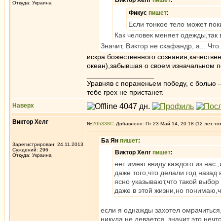
Виктор Хелг
пишет
:
Откуда: Украина
Фикус
пишет
:
Если тонкое тело может поки
Как человек меняет одежды,так
Значит, Виктор не скафандр, а... Что
искра божественного сознания,качествен
океан),забывшая о своем изначальном п
_________________
Уравняв с пораженьем победу, с болью —
тебе грех не пристанет.
Наверх
Виктор Хелг
№
205338
Добавлено: Пт 23 Май 14, 20:18 (12 лет то
Ба Ян
пишет
:
Зарегистрирован: 24.11.2013
Суждений: 296
Виктор Хелг
пишет
:
Откуда: Украина
нет имею ввиду каждого из нас 
даже того,что делали год назад 
ясно указывают,что такой выбор
даже в этой жизни,но понимаю,
если я однажды захотел омрачиться,
никуда не девается, значит это неч