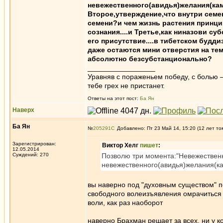
невежественного(авидья)желания(ка
Второе,утверждение,что внутри семен
семени?и чем жизнь растения принц
сознания....и Третье,как ниназови 
его присутствие....в тибетском будд
даже остаются мини отверстия на тем
абсолютно безсубстанционально?
_________________
Уравняв с пораженьем победу, с болью —
тебе грех не пристанет.
Ответы на этот пост:
Ба Ян
Наверх
Ба Ян
№
205291
Добавлено: Пт 23 Май 14, 15:20 (12 лет то
Зарегистрирован:
Виктор Хелг
пишет
:
12.05.2014
Суждений: 270
Позволю три момента:"Невежественн
невежественного(авидья)желания(к
вы наверно под "духовным существом" п
свободного волеизъявления омрачиться
воли, как раз наоборот
наверно Брахман решает за всех, ни у к