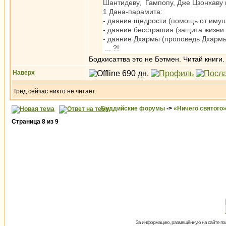
Шантидеву, Гампопу, Дже Цзонхаву и
1 Дана-парамита:
- даяние щедрости (помощь от имуще
- даяние бесстрашия (защита жизни 
- даяние Дхармы (проповедь Д
... ?!
Бодхисаттва это не Бэтмен. Читай книги.
Наверх
Тред сейчас никто не читает.
Буддийские форумы
->
«Ничего святого
Страница
8
из
9
За информацию, размещённую на сайте пол