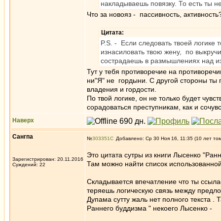
накладываешь повязку. То есть ты не
Что за новояз - пассивность, активность
Цитата:
P.S. - Если следовать твоей логике 
изнасиловать твою жену, по выкручи
сострадаешь в размышлениях над изъ
Тут у тебя противоречие на противоречи
ни"Я" не гордыни. С другой стороны ты п
владения и гордости.
По твой логике, он не только будет чувств
сорадоваться преступникам, как и сочувс
Наверх
Caнгпа
№
303351
Добавлено: Ср 30 Ноя 16, 11:35 (10 лет то
Это цитата сутры из книги Лысенко "Ра
Зарегистрирован: 20.11.2016
Там можно найти список использованной
Суждений: 22
Складывается впечатление что ты ссылае
теряешь логическую связь между предло
Дупама сутту жаль нет полного текста . 
Раннего буддизма " некоего Лысенко -