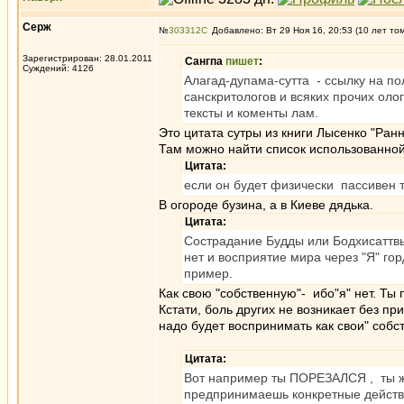
Серж
№
303312
Добавлено: Вт 29 Ноя 16, 20:53 (10 лет то
Зарегистрирован: 28.01.2011
Caнгпа
пишет
:
Суждений: 4126
Алагад-дупама-сутта - ссылку на по
санскритологов и всяких прочих олог
тексты и коменты лам.
Это цитата сутры из книги Лысенко "Ра
Там можно найти список использованной
Цитата:
если он будет физически пассивен т
В огороде бузина, а в Киеве дядька.
Цитата:
Сострадание Будды или Бодхисаттвы
нет и восприятие мира через "Я" г
пример.
Как свою "собственную"- ибо"я" нет. Ты
Кстати, боль других не возникает без пр
надо будет воспринимать как свои" собс
Цитата:
Вот например ты ПОРЕЗАЛСЯ , ты же
предпринимаешь конкретные действи