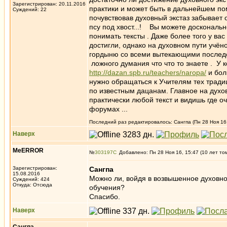
Зарегистрирован: 20.11.2016
практики и может быть в дальнейшем пом
Суждений: 22
почувствовав духовный экстаз забывает 
псу под хвост...! Вы можете досконально
понимать тексты . Даже более того у вас
достигли, однако на духовном пути учёно
гордыню со всеми вытекающими последств
ложного думания что что то знаете . У 
http://dazan.spb.ru/teachers/naropa/
и бол
нужно обращаться к Учителям тех традиц
по известным дацанам. Главное на духо
практически любой текст и видишь где о
форумах ...
Последний раз редактировалось: Caнгпа (Пн 28 Ноя 16,
Наверх
MeERROR
№
303197
Добавлено: Пн 28 Ноя 16, 15:47 (10 лет то
Зарегистрирован:
Caнгпа
15.08.2016
Можно ли, войдя в возвышенное духовно
Суждений: 424
Откуда: Отсюда
обучения?
Спасибо.
Наверх