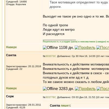
Суждений: 14466
Твоя мотивация определяет то куда 
Откуда: Королев
дороги.
Выходит не такое уж оно одно и то же. 
По одной тропе
Люди идут из метро
И расходятся
_________________
Решительность и усердие (шила) в невозмутимом (самадхи) ис
Наверх
Caнгпа
№
303373
Добавлено: Ср 30 Ноя 16, 14:00 (10 лет то
Внимательность к действиям мотивиров
Зарегистрирован: 20.11.2016
Внимательность к действиям мотивиро
Суждений: 22
Внимательность к действиям в сексе - с
голодных духов или ад и т. д.
То же самое можно сказать о любом дей
Наверх
Серж
№
303778
Добавлено: Сб 03 Дек 16, 21:52 (10 лет то
Зарегистрирован: 28.01.2011
Caнгпа
пишет
:
Суждений: 4126