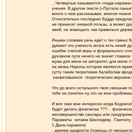
...Четвертые называются «пада-парама»
учения. В другом тексте («Пуггала панья
много о нем рассказывая, многое помня 
Относительно последних Будда предупре
не принесет никакой пользы, а может д
змей, не знающего, как правильно держат
Иными словами речь идет о тех самых бу
думают что ученость мозга есть некий ду
ошибке слепой веры и формального отнош
духовном пути ничего не значит главное 
мужи для меня не авторитет, для меня г
на жизнь Наропы которая является ярки
сутту таким теоретикам балаболам врод
нахватавшихся теоретических вершков 
Что до всего остального твоя смешная по
тебе не понятен ну это не мои проблемы,
И все таки мне интересно когда Бодхисат
будет делать физически ??? - физическ
несовершенстве сансары или предприме
Парамиты читаем Шантидеву, Гампопу, 
1 Дана-парамита:
- даяние щедрости (помощь от имущества