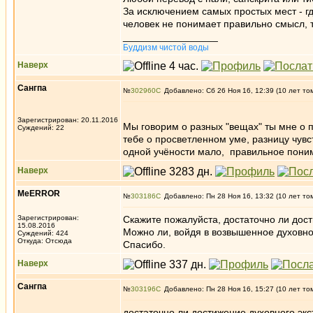
За исключением самых простых мест - г
человек не понимает правильно смысл, т
_________________
Буддизм чистой воды
Наверх
Caнгпа
№
302960
Добавлено: Сб 26 Ноя 16, 12:39 (10 лет то
Зарегистрирован: 20.11.2016
Мы говорим о разных "вещах" ты мне о п
Суждений: 22
тебе о просветленном уме, разницу чув
одной учёности мало, правильное поним
Наверх
MeERROR
№
303186
Добавлено: Пн 28 Ноя 16, 13:32 (10 лет то
Зарегистрирован:
Скажите пожалуйста, достаточно ли дост
15.08.2016
Можно ли, войдя в возвышенное духовное
Суждений: 424
Откуда: Отсюда
Спасибо.
Наверх
Caнгпа
№
303196
Добавлено: Пн 28 Ноя 16, 15:27 (10 лет то
достаточно ли достижение духовного экс