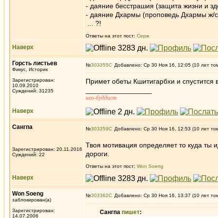
- даяние бесстрашия (защита жизни и зд
- даяние Дхармы (проповедь Дхар
... ?!
Ответы на этот пост:
Серж
Наверх
Горсть листьев
№
303355
Добавлено: Ср 30 Ноя 16, 12:05 (10 лет то
Фикус, Историк
Зарегистрирован:
Примет обеты Кшитигарбхи и спустится в
10.09.2010
_________________
Суждений: 31235
нео-буддист
Наверх
Caнгпа
№
303359
Добавлено: Ср 30 Ноя 16, 12:53 (10 лет то
Твоя мотивация определяет то куда ты и
Зарегистрирован: 20.11.2016
дороги.
Суждений: 22
Ответы на этот пост:
Won Soeng
Наверх
Won Soeng
№
303362
Добавлено: Ср 30 Ноя 16, 13:37 (10 лет то
заблокирован(а)
Зарегистрирован:
Caнгпа
пишет
:
14.07.2006