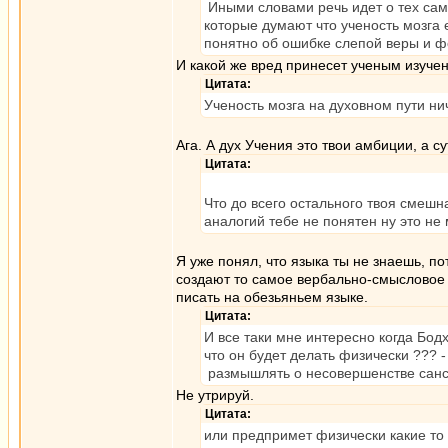
Иными словами речь идет о тех самы
которые думают что ученость мозга 
понятно об ошибке слепой веры и фо
И какой же вред принесет ученым изуче
Цитата:
Ученость мозга на духовном пути нич
Ага. А дух Учения это твои амбиции, а с
Цитата:
Что до всего остального твоя смешна
аналогий тебе не понятен ну это не
Я уже понял, что языка ты не знаешь, по
создают то самое вербально-смысловое 
писать на обезьяньем языке.
Цитата:
И все таки мне интересно когда Бод
что он будет делать физически ???
размышлять о несовершенстве сан
Не утрируй.
Цитата:
или предпримет физически какие т