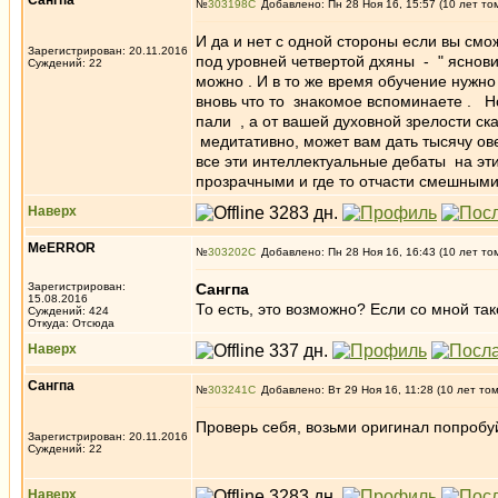
Caнгпа
№
303198
Добавлено: Пн 28 Ноя 16, 15:57 (10 лет то
И да и нет с одной стороны если вы смо
Зарегистрирован: 20.11.2016
под уровней четвертой дхяны - " яснов
Суждений: 22
можно . И в то же время обучение нужно 
вновь что то знакомое вспоминаете . Но
пали , а от вашей духовной зрелости ск
медитативно, может вам дать тысячу ове
все эти интеллектуальные дебаты на эт
прозрачными и где то отчасти смешными
Наверх
MeERROR
№
303202
Добавлено: Пн 28 Ноя 16, 16:43 (10 лет то
Зарегистрирован:
Caнгпа
15.08.2016
То есть, это возможно? Если со мной так
Суждений: 424
Откуда: Отсюда
Наверх
Caнгпа
№
303241
Добавлено: Вт 29 Ноя 16, 11:28 (10 лет то
Проверь себя, возьми оригинал попробуй
Зарегистрирован: 20.11.2016
Суждений: 22
Наверх