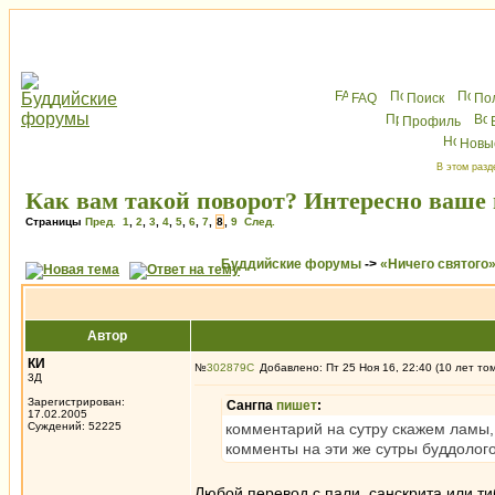
FAQ
Поиск
По
Профиль
Новы
В этом разд
Как вам такой поворот? Интересно ваше 
Страницы
Пред.
1
,
2
,
3
,
4
,
5
,
6
,
7
,
8
,
9
След.
Буддийские форумы
->
«Ничего святого
Автор
КИ
№
302879
Добавлено: Пт 25 Ноя 16, 22:40 (10 лет то
3Д
Зарегистрирован:
Caнгпа
пишет
:
17.02.2005
Суждений: 52225
комментарий на сутру скажем ламы, 
комменты на эти же сутры буддолого
Любой перевод с пали, санскрита или ти