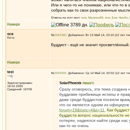
Или я чего-то не понимаю, или что-то в 
собрать как-то свои разрозненные мысли
Ответы на этот пост:
test
,
Maximus88
,
test
,
Еше Нинбо
,
Наверх
ося
№
204239
Добавлено: Вт 13 Май 14, 23:10 (12 лет то
Гость
Буддист - ещё не значит просветлённый.
Наверх
test
№
204250
Добавлено: Ср 14 Май 14, 02:02 (12 лет то
一心
SolarPhoenix
пишет
:
Зарегистрирован:
18.02.2005
Сразу оговорюсь, эта тема создана н
Суждений: 18709
буддизме прибежище истины и правд
даже среди буддистов посеяли враж
что он является одним из офицеров
forum=19&topic=4&p=11.
Как буддист
буддиста вопрос национальности не 
потерян, надеялся найти среди нас 
как-то не очень.