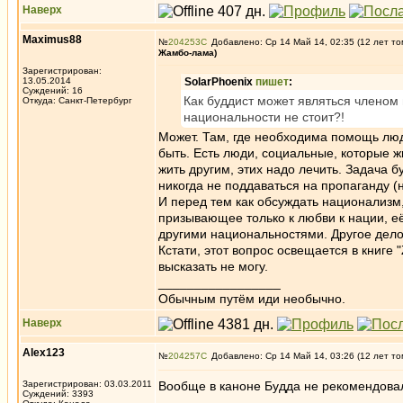
Наверх
Maximus88
№
204253
Добавлено: Ср 14 Май 14, 02:35 (12 лет то
Жамбо-лама)
Зарегистрирован:
13.05.2014
SolarPhoenix
пишет
:
Суждений: 16
Как буддист может являться членом 
Откуда: Санкт-Петербург
национальности не стоит?!
Может. Там, где необходима помощь людя
быть. Есть люди, социальные, которые ж
жить другим, этих надо лечить. Задача 
никогда не поддаваться на пропаганду 
И перед тем как обсуждать национализм
призывающее только к любви к нации, е
другими национальностями. Другое дел
Кстати, этот вопрос освещается в книге "
высказать не могу.
_________________
Обычным путём иди необычно.
Наверх
Alex123
№
204257
Добавлено: Ср 14 Май 14, 03:26 (12 лет то
Зарегистрирован: 03.03.2011
Вообще в каноне Будда не рекомендовал
Суждений: 3393