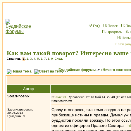
FAQ
Поиск
По
Профиль
Новы
В этом разд
Как вам такой поворот? Интересно ваше 
Страницы
1
,
2
,
3
,
4
,
5
,
6
,
7
,
8
,
9
След.
Буддийские форумы
->
«Ничего святого
Автор
SolarPhoenix
№
204238
Добавлено: Вт 13 Май 14, 22:48 (12 лет то
национализм)
Сразу оговорюсь, эта тема создана не ра
Зарегистрирован:
29.06.2013
прибежище истины и правды. Думал уж з
Суждений: 9
буддистов посеяли вражду. По этой ссы
одним из офицеров Правого Сектора -
h
может являться членом националистичес