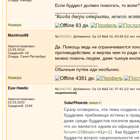
Откуда: Канада
Если буддист должен помогать, то всем?
_________________
Когда двери открыты, нечего лезть
"
Наверх
Maximus88
№
204262
Добавлено: Ср 14 Май 14, 03:49 (12 лет то
Зарегистрирован:
Да. Помощь ведь не ограничивается поня
13.05.2014
противодействие, и жертва чем-то ради 
Суждений: 16
Откуда: Санкт-Петербург
можно помочь людям, даже тыкнув кнопк
_________________
Обычным путём иди необычно.
Наверх
Еше Нинбо
№
204276
Добавлено: Ср 14 Май 14, 07:42 (12 лет то
национализм)
Зарегистрирован:
02.03.2010
SolarPhoenix
пишет
:
Суждений: 2246
Сразу оговорюсь, эта тема создана н
буддизме прибежище истины и правд
даже среди буддистов посеяли враж
что он является одним из офицеров
forum=19&topic=4&p=11
. Как буддис
буддиста вопрос национальности не с