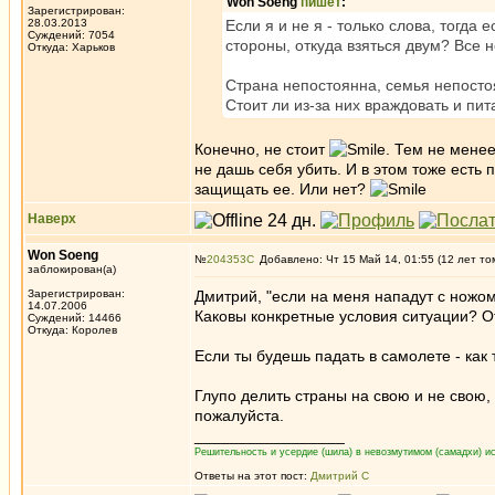
Won Soeng
пишет
:
Зарегистрирован:
28.03.2013
Если я и не я - только слова, тогда
Суждений: 7054
стороны, откуда взяться двум? Все 
Откуда: Харьков
Страна непостоянна, семья непосто
Стоит ли из-за них враждовать и пи
Конечно, не стоит
. Тем не мене
не дашь себя убить. И в этом тоже есть 
защищать ее. Или нет?
Наверх
Won Soeng
№
204353
Добавлено: Чт 15 Май 14, 01:55 (12 лет то
заблокирован(а)
Зарегистрирован:
Дмитрий, "если на меня нападут с ножом
14.07.2006
Каковы конкретные условия ситуации? О
Суждений: 14466
Откуда: Королев
Если ты будешь падать в самолете - как
Глупо делить страны на свою и не свою,
пожалуйста.
_________________
Решительность и усердие (шила) в невозмутимом (самадхи) ис
Ответы на этот пост:
Дмитрий С