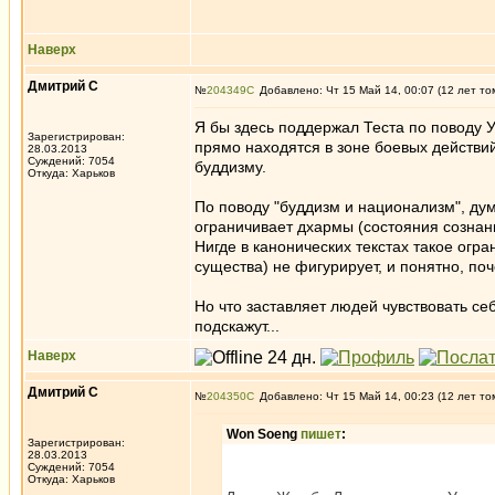
Наверх
Дмитрий С
№
204349
Добавлено: Чт 15 Май 14, 00:07 (12 лет то
Я бы здесь поддержал Теста по поводу У
Зарегистрирован:
прямо находятся в зоне боевых действий.
28.03.2013
Суждений: 7054
буддизму.
Откуда: Харьков
По поводу "буддизм и национализм", ду
ограничивает дхармы (состояния созна
Нигде в канонических текстах такое огр
существа) не фигурирует, и понятно, поч
Но что заставляет людей чувствовать се
подскажут...
Наверх
Дмитрий С
№
204350
Добавлено: Чт 15 Май 14, 00:23 (12 лет то
Won Soeng
пишет
:
Зарегистрирован:
28.03.2013
Суждений: 7054
Откуда: Харьков