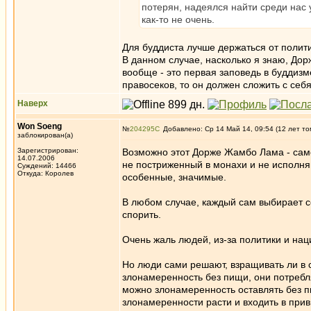
потерян, надеялся найти среди нас 
как-то не очень.
Для буддиста лучше держаться от полит
В данном случае, насколько я знаю, Дор
вообще - это первая заповедь в буддиз
правосеков, то он должен сложить с себ
Наверх
Won Soeng
№
204295
Добавлено: Ср 14 Май 14, 09:54 (12 лет то
заблокирован(а)
Зарегистрирован:
Возможно этот Дорже Жамбо Лама - сам
14.07.2006
не постриженный в монахи и не исполня
Суждений: 14466
Откуда: Королев
особенные, значимые.
В любом случае, каждый сам выбирает се
спорить.
Очень жаль людей, из-за политики и на
Но люди сами решают, взращивать ли в с
злонамеренность без пищи, они потребля
можно злонамеренность оставлять без пи
злонамеренности расти и входить в прив