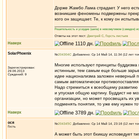
Дорже Жамбо Лама страдает. У него есть
возникшие феномены подвержены прекращ
кого он защищает. Те, к кому он испытыв
_________________
Решительность и усердие (шила) в невозмутимом (самадхи) ис
Ответы на этот пост:
Дмитрий С
,
Горсть листьев
Наверх
SolarPhoenix
№
204304
Добавлено: Ср 14 Май 14, 11:34 (12 лет то
Многие используют принципы буддизма в
Зарегистрирован:
истинным, тем самым еще больше зарыва
29.06.2013
Суждений: 9
идее национализма заложен неверный пу
самым автоматически противопоставляя 
Надо стремиться к всеобщему развитию 
и упуская общую картину. Буддист не м
организации, но может просвещать их ув
подменять понятия, то уже ему нужен тот
Наверх
ося
№
204345
Добавлено: Ср 14 Май 14, 23:16 (12 лет то
Гость
А может быть этот бхикшу исповедует тип