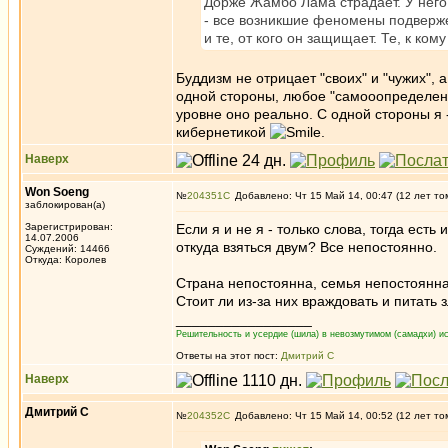
Дорже Жамбо Лама страдает. У него 
- все возникшие феномены подверже
и те, от кого он защищает. Те, к ком
Буддизм не отрицает "своих" и "чужих", а
одной стороны, любое "самооопределен
уровне оно реально. С одной стороны я - 
кибернетикой
.
Наверх
Won Soeng
№
204351
Добавлено: Чт 15 Май 14, 00:47 (12 лет то
заблокирован(а)
Зарегистрирован:
Если я и не я - только слова, тогда ест
14.07.2006
откуда взяться двум? Все непостоянно.
Суждений: 14466
Откуда: Королев
Страна непостоянна, семья непостоянна
Стоит ли из-за них враждовать и питать
_________________
Решительность и усердие (шила) в невозмутимом (самадхи) ис
Ответы на этот пост:
Дмитрий С
Наверх
Дмитрий С
№
204352
Добавлено: Чт 15 Май 14, 00:52 (12 лет то