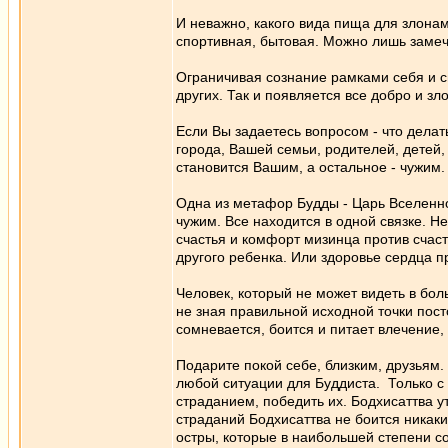
И неважно, какого вида пища для злона
спортивная, бытовая. Можно лишь замеч
Ограничивая сознание рамками себя и 
других. Так и появляется все добро и зл
Если Вы задаетесь вопросом - что делат
города, Вашей семьи, родителей, детей,
становится Вашим, а остальное - чужим.
Одна из метафор Будды - Царь Вселенно
чужим. Все находится в одной связке. Н
счастья и комфорт мизинца против счаст
другого ребенка. Или здоровье сердца п
Человек, который не может видеть в бо
не зная правильной исходной точки пост
сомневается, боится и питает влечение,
Подарите покой себе, близким, друзьям.
любой ситуации для Буддиста. Только с
страданием, победить их. Бодхисаттва 
страданий Бодхисаттва не боится никаки
остры, которые в наибольшей степени с