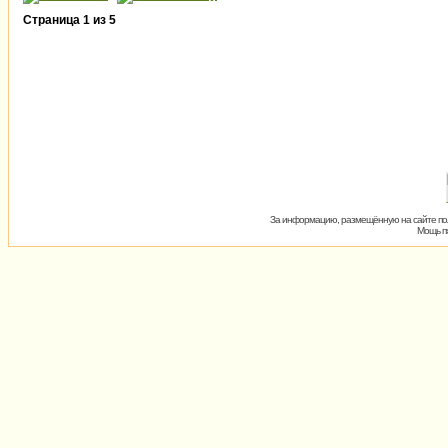
Страница
1
из
5
За информацию, размещённую на сайте пол
Мощь пх