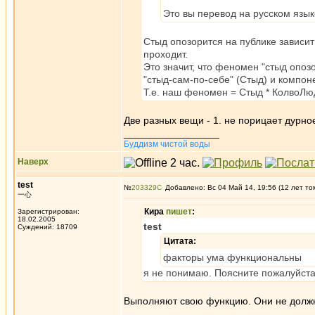
Это вы перевод на русском язы
Стыд опозорится на публике зависит
проходит.
Это значит, что феномен "стыд опо
"стыд-сам-по-себе" (Стыд) и компон
Т.е. наш феномен = Стыд * КолвоЛю
Две разных вещи - 1. не порицает дурное 
_________________
Буддизм чистой воды
Наверх
test
№
203329
Добавлено: Вс 04 Май 14, 19:56 (12 лет то
一心
Кира
пишет
:
Зарегистрирован:
18.02.2005
test
Суждений: 18709
Цитата:
факторы ума функциональны
я не понимаю. Поясните пожалуйста
Выполняют свою функцию. Они не должны