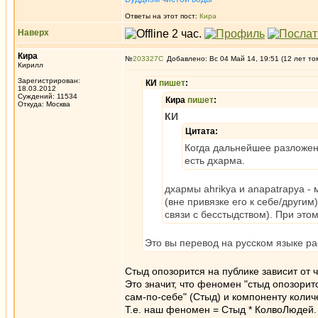
Ответы на этот пост:
Кира
Наверх
Кира
№
203327
Добавлено: Вс 04 Май 14, 19:51 (12 лет то
Кирилл
Зарегистрирован:
КИ
пишет
:
18.03.2012
Суждений: 11534
Кира
пишет
:
Откуда: Москва
КИ
Цитата:
Когда дальнейшее разложени
есть дхарма.
дхармы ahrikya и anapatrapya -
(вне привязке его к себе/другим
связи с бесстыдством). При это
Это вы перевод на русском языке р
Стыд опозорится на публике зависит от 
Это значит, что феномен "стыд опозори
сам-по-себе" (Стыд) и компоненту коли
Т.е. наш феномен = Стыд * КолвоЛюдей.