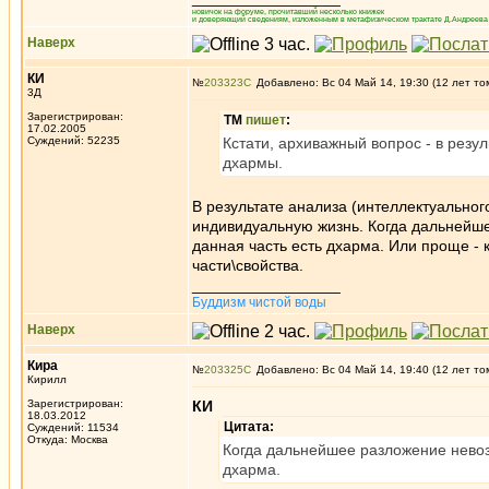
новичок на форуме, прочитавший несколько книжек
и доверяющий сведениям, изложенным в метафизическом трактате Д.Андреева 
Наверх
КИ
№
203323
Добавлено: Вс 04 Май 14, 19:30 (12 лет то
3Д
Зарегистрирован:
ТМ
пишет
:
17.02.2005
Суждений: 52235
Кстати, архиважный вопрос - в резу
дхармы.
В результате анализа (интеллектуально
индивидуальную жизнь. Когда дальнейше
данная часть есть дхарма. Или проще -
части\свойства.
_________________
Буддизм чистой воды
Наверх
Кира
№
203325
Добавлено: Вс 04 Май 14, 19:40 (12 лет то
Кирилл
Зарегистрирован:
КИ
18.03.2012
Цитата:
Суждений: 11534
Откуда: Москва
Когда дальнейшее разложение невозм
дхарма.