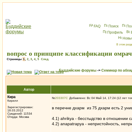
FAQ
Поиск
По
Профиль
Новы
В этом разд
вопрос о принципе классификации омра
Страницы
1
,
2
,
3
,
4
,
5
След.
Буддийские форумы
->
Семинар по абх
Автор
Кира
№
203307
Добавлено: Вс 04 Май 14, 17:24 (12 лет то
Кирилл
Зарегистрирован:
в перечне дхарм из 75 дхарм есть 2 ун
18.03.2012
Суждений: 11534
Откуда: Москва
4.1) ahrikya - бесстыдство в отношении 
4.2) anapatrapya - непристойность, неп