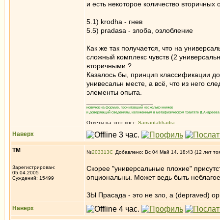
и есть некоторое количество вторичных
5.1) krodha - гнев
5.5) pradasa - злоба, озлобление
Как же так получается, что на универс
сложный комплекс чувств (2 универсальн
вторичными ?
Казалось бы, принцип классификации до
унивесальн месте, а всё, что из него сл
элементы опыта.
_________________
новичок на форуме, прочитавший несколько книжек
и доверяющий сведениям, изложенным в метафизическом трактате Д.Андреева 
Ответы на этот пост:
Samantabhadra
Наверх
ТМ
№
203313
Добавлено: Вс 04 Май 14, 18:43 (12 лет то
Зарегистрирован:
Скорее "универсальные плохие" присутс
05.04.2005
опциональны. Может ведь быть неблагое
Суждений: 15499
ЗЫ Прасада - это не зло, а (depraved) o
Наверх