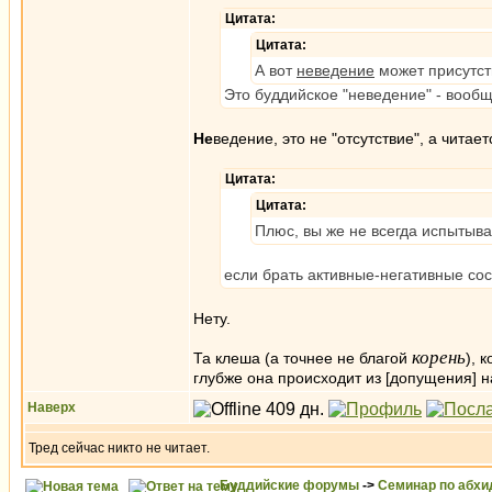
Цитата:
Цитата:
А вот
неведение
может присутст
Это буддийское "неведение" - вообще
Не
ведение, это не "отсутствие", а читает
Цитата:
Цитата:
Плюс, вы же не всегда испытывае
если брать активные-негативные сост
Нету.
корень
Та клеша (а точнее не благой
), 
глубже она происходит из [допущения] 
Наверх
Тред сейчас никто не читает.
Буддийские форумы
->
Семинар по абх