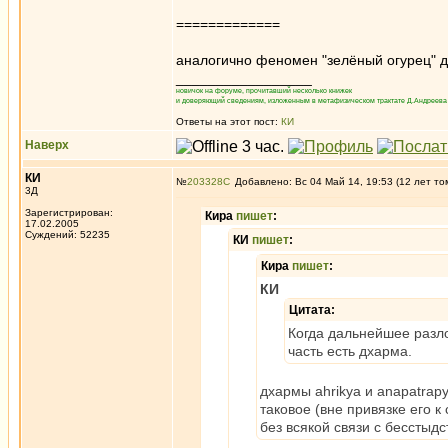
=============
аналогично феномен "зелёный огурец" де
_________________
новичок на форуме, прочитавший несколько книжек
и доверяющий сведениям, изложенным в метафизическом трактате Д.Андреева 
Ответы на этот пост:
КИ
Наверх
КИ
№
203328
Добавлено: Вс 04 Май 14, 19:53 (12 лет то
3Д
Зарегистрирован:
Кира
пишет
:
17.02.2005
Суждений: 52235
КИ
пишет
:
Кира
пишет
:
КИ
Цитата:
Когда дальнейшее разло
часть есть дхарма.
дхармы ahrikya и anapatrap
таковое (вне привязке его к
без всякой связи с бесстыд