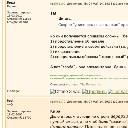
Кира
№
203316
Добавлено: Вс 04 Май 14, 18:58 (12 лет то
Кирилл
Зарегистрирован:
ТМ
18.03.2012
Цитата:
Суждений: 11534
Откуда: Москва
Скорее "универсальные плохие" при
но они получаются слишком сложны: "бе
1) представление об идеале
2) представление о своём действии (т.е.
3) их сравнение
4) специальным образом "окрашенный" р
А вот "злоба" - она элементарна. Дана и 
_________________
новичок на форуме, прочитавший несколько книжек
и доверяющий сведениям, изложенным в метафизическом трактате Д.Андреева 
Ответы на этот пост:
ТМ
,
Полосатик
Наверх
test
№
203317
Добавлено: Вс 04 Май 14, 19:09 (12 лет то
一心
Кира
Зарегистрирован:
18.02.2005
иерарх
Дело в том, что люди не строят
Суждений: 18709
нужный смысл, а не чтоб было "красиво".
функциональны
. Плюс, вы же не всегд