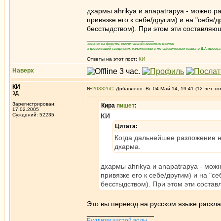
дхармы ahrikya и anapatrapya - можно р
привязке его к себе/другим) и на "себя/
бесстыдством). При этом эти составляю
_________________
новичок на форуме, прочитавший несколько книжек
и доверяющий сведениям, изложенным в метафизическом трактате Д.Андреева 
Ответы на этот пост:
КИ
Наверх
КИ
№
203326
Добавлено: Вс 04 Май 14, 19:41 (12 лет то
3Д
Зарегистрирован:
Кира
пишет
:
17.02.2005
Суждений: 52235
КИ
Цитата:
Когда дальнейшее разложение не
дхарма.
дхармы ahrikya и anapatrapya - мож
привязке его к себе/другим) и на "с
бесстыдством). При этом эти соста
Это вы перевод на русском языке раскл
_________________
Буддизм чистой воды