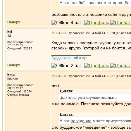
А вот "злоба" - она элементарна. Дан
Безбашенность в отношении себя и друг
Наверх
КИ
№
203320
Добавлено: Вс 04 Май 14, 19:20 (12 лет то
3Д
Зарегистрирован:
Когда человек поступает дурно, у него в
17.02.2005
стороны других (которой он не боится, и
Суждений: 52235
_________________
Буддизм чистой воды
Наверх
Кира
№
203321
Добавлено: Вс 04 Май 14, 19:27 (12 лет то
Кирилл
Зарегистрирован:
test
18.03.2012
Цитата:
Суждений: 11534
Откуда: Москва
факторы ума функциональны
я не понимаю. Поясните пожалуйста дру
Цитата:
А вот
неведение
может присутствова
Это буддийское "неведение" - вообще заг