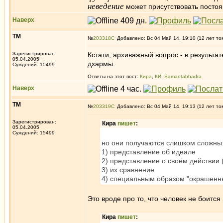
неведение
может присутствовать постоя
Наверх
ТМ
№
203318
Добавлено: Вс 04 Май 14, 19:10 (12 лет то
Зарегистрирован:
Кстати, архиважный вопрос - в результа
05.04.2005
дхармы.
Суждений: 15499
Ответы на этот пост:
Кира
,
КИ
,
Samantabhadra
Наверх
ТМ
№
203319
Добавлено: Вс 04 Май 14, 19:13 (12 лет то
Зарегистрирован:
Кира
пишет
:
05.04.2005
Суждений: 15499
но они получаются слишком сложны:
1) представление об идеале
2) представление о своём действии (
3) их сравнение
4) специальным образом "окрашенны
Это вроде про то, что человек не боитс
Кира
пишет
: