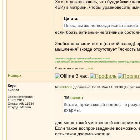
Хотя я догадываюсь, что буддийские кл
4БИ) в матрики, чтобы уравновесить ими
Цитата:
Плюс, вы же не всегда испытываете г
если брать активные-негативные состояни
Злобы/ненависти нет в (на мой взгляд) 
мышления" (когда отсутствует "ясность 
_________________
новичок на форуме, прочитавший несколько книжек
и доверяющий сведениям, изложенным в метафизическом трактате Д.Андреева 
Ответы на этот пост:
test
Наверх
Кира
№
203322
Добавлено: Вс 04 Май 14, 19:30 (12 лет то
Кирилл
Зарегистрирован:
ТМ
пишет
:
18.03.2012
Суждений: 11534
Кстати, архиважный вопрос - в резу
Откуда: Москва
дхармы.
для меня такой умственный эксперимент 
Если такое воспроизведение возможно, е
есть такая дхармо-частица.
_________________