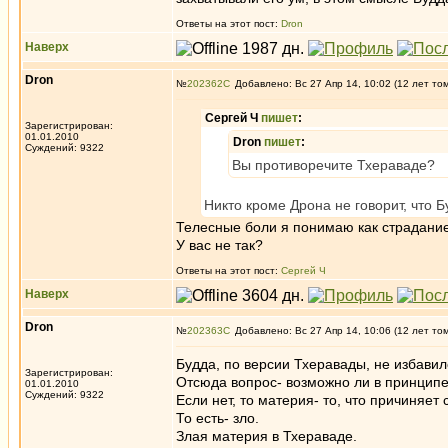
Ответы на этот пост:
Dron
Наверх
Dron
№
202362
Добавлено: Вс 27 Апр 14, 10:02 (12 лет то
Сергей Ч
пишет
:
Зарегистрирован:
01.01.2010
Dron
пишет
:
Суждений: 9322
Вы противоречите Тхераваде?
Никто кроме Дрона не говорит, что 
Телесные боли я понимаю как страдание,
У вас не так?
Ответы на этот пост:
Сергей Ч
Наверх
Dron
№
202363
Добавлено: Вс 27 Апр 14, 10:06 (12 лет то
Будда, по версии Тхеравады, не избавил
Зарегистрирован:
Отсюда вопрос- возможно ли в принципе,
01.01.2010
Суждений: 9322
Если нет, то материя- то, что причиняет 
То есть- зло.
Злая материя в Тхераваде.