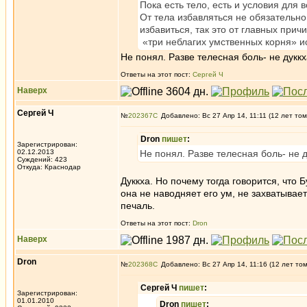
Пока есть тело, есть и условия для 
От тела избавляться не обязательно,
избавиться, так это от главных прич
«три неблагих умственных корня» ис
Не понял. Разве телесная боль- не дукк
Ответы на этот пост:
Сергей Ч
Наверх
Сергей Ч
№
202367
Добавлено: Вс 27 Апр 14, 11:11 (12 лет том
Dron
пишет
:
Зарегистрирован:
02.12.2013
Не понял. Разве телесная боль- не 
Суждений: 423
Откуда: Краснодар
Дуккха. Но почему тогда говорится, что Б
она не наводняет его ум, не захватывает
печаль.
Ответы на этот пост:
Dron
Наверх
Dron
№
202368
Добавлено: Вс 27 Апр 14, 11:16 (12 лет то
Сергей Ч
пишет
:
Зарегистрирован:
01.01.2010
Dron
пишет
: