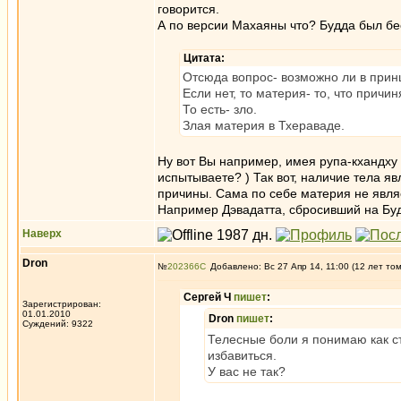
говорится.
А по версии Махаяны что? Будда был бе
Цитата:
Отсюда вопрос- возможно ли в принц
Если нет, то материя- то, что причи
То есть- зло.
Злая материя в Тхераваде.
Ну вот Вы например, имея рупа-кхандху
испытываете? ) Так вот, наличие тела я
причины. Сама по себе материя не явля
Например Дэвадатта, сбросивший на Буд
Наверх
Dron
№
202366
Добавлено: Вс 27 Апр 14, 11:00 (12 лет то
Сергей Ч
пишет
:
Зарегистрирован:
01.01.2010
Dron
пишет
:
Суждений: 9322
Телесные боли я понимаю как ст
избавиться.
У вас не так?