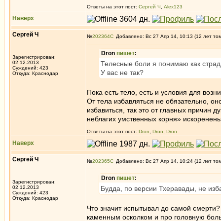
Ответы на этот пост:
Сергей Ч
,
Alex123
Наверх
Сергей Ч
№
202364
Добавлено: Вс 27 Апр 14, 10:13 (12 лет то
Dron
пишет
:
Зарегистрирован:
02.12.2013
Телесные боли я понимаю как страда
Суждений: 423
У вас не так?
Откуда: Краснодар
Пока есть тело, есть и условия для возн
От тела избавляться не обязательно, оно
избавиться, так это от главных причин д
неблагих умственных корня» искоренены 
Ответы на этот пост:
Dron
,
Dron
,
Dron
Наверх
Сергей Ч
№
202365
Добавлено: Вс 27 Апр 14, 10:24 (12 лет то
Dron
пишет
:
Зарегистрирован:
02.12.2013
Будда, по версии Тхеравады, не изб
Суждений: 423
Откуда: Краснодар
Что значит испытывал до самой смерти? 
каменным осколком и про головную боль