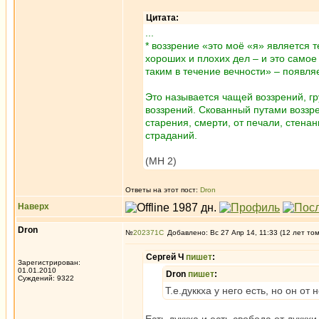
Цитата:
...
* воззрение «это моё «я» является 
хороших и плохих дел – и это самое
таким в течение вечности» – появляе
Это называется чащей воззрений, гр
воззрений. Скованный путами воззр
старения, смерти, от печали, стенан
страданий.
(МН 2)
Ответы на этот пост:
Dron
Наверх
Dron
№
202371
Добавлено: Вс 27 Апр 14, 11:33 (12 лет то
Сергей Ч
пишет
:
Зарегистрирован:
01.01.2010
Dron
пишет
:
Суждений: 9322
Т.е.дуккха у него есть, но он от