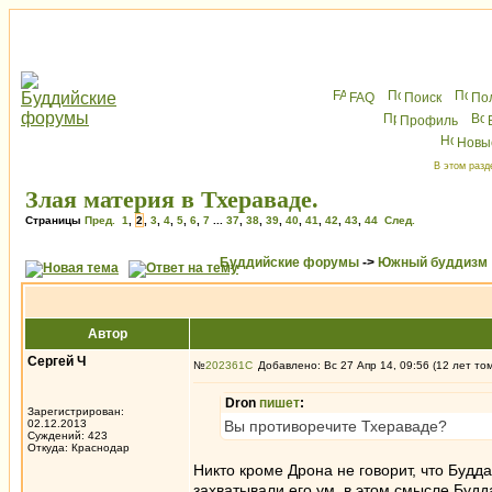
FAQ
Поиск
По
Профиль
Новы
В этом разд
Злая материя в Тхераваде.
Страницы
Пред.
1
,
2
,
3
,
4
,
5
,
6
,
7
...
37
,
38
,
39
,
40
,
41
,
42
,
43
,
44
След.
Буддийские форумы
->
Южный буддизм
Автор
Сергей Ч
№
202361
Добавлено: Вс 27 Апр 14, 09:56 (12 лет то
Dron
пишет
:
Зарегистрирован:
02.12.2013
Вы противоречите Тхераваде?
Суждений: 423
Откуда: Краснодар
Никто кроме Дрона не говорит, что Будда
захватывали его ум, в этом смысле Будд