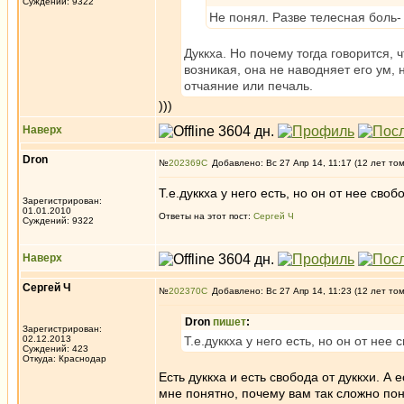
Суждений: 9322
Не понял. Разве телесная боль-
Дуккха. Но почему тогда говорится, ч
возникая, она не наводняет его ум, 
отчаяние или печаль.
)))
Наверх
Dron
№
202369
Добавлено: Вс 27 Апр 14, 11:17 (12 лет то
Т.е.дуккха у него есть, но он от нее своб
Зарегистрирован:
01.01.2010
Ответы на этот пост:
Сергей Ч
Суждений: 9322
Наверх
Сергей Ч
№
202370
Добавлено: Вс 27 Апр 14, 11:23 (12 лет то
Dron
пишет
:
Зарегистрирован:
02.12.2013
Т.е.дуккха у него есть, но он от нее
Суждений: 423
Откуда: Краснодар
Есть дуккха и есть свобода от дуккхи. А
мне понятно, почему вам так сложно понят