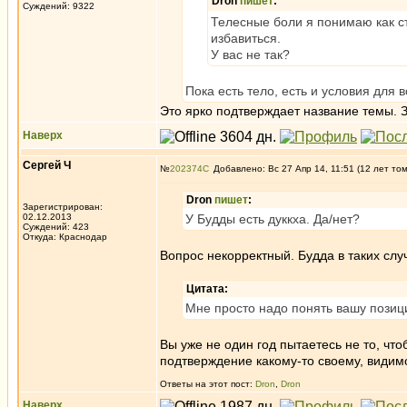
Dron
пишет
:
Суждений: 9322
Телесные боли я понимаю как ст
избавиться.
У вас не так?
Пока есть тело, есть и условия для
Это ярко подтверждает название темы. 
Наверх
Сергей Ч
№
202374
Добавлено: Вс 27 Апр 14, 11:51 (12 лет то
Dron
пишет
:
Зарегистрирован:
02.12.2013
У Будды есть дуккха. Да/нет?
Суждений: 423
Откуда: Краснодар
Вопрос некорректный. Будда в таких сл
Цитата:
Мне просто надо понять вашу позици
Вы уже не один год пытаетесь не то, чт
подтверждение какому-то своему, видимо
Ответы на этот пост:
Dron
,
Dron
Наверх