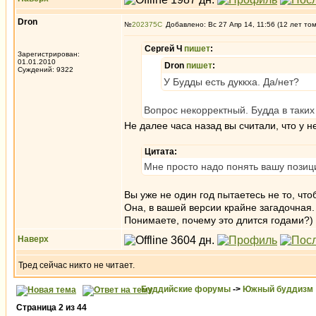
Dron
№
202375
Добавлено: Вс 27 Апр 14, 11:56 (12 лет то
Сергей Ч
пишет
:
Зарегистрирован:
01.01.2010
Dron
пишет
:
Суждений: 9322
У Будды есть дуккха. Да/нет?
Вопрос некорректный. Будда в таких
Не далее часа назад вы считали, что у н
Цитата:
Мне просто надо понять вашу позици
Вы уже не один год пытаетесь не то, чт
Она, в вашей версии крайне загадочная. 
Понимаете, почему это длится годами?)
Наверх
Тред сейчас никто не читает.
Буддийские форумы
->
Южный буддизм
Страница
2
из
44