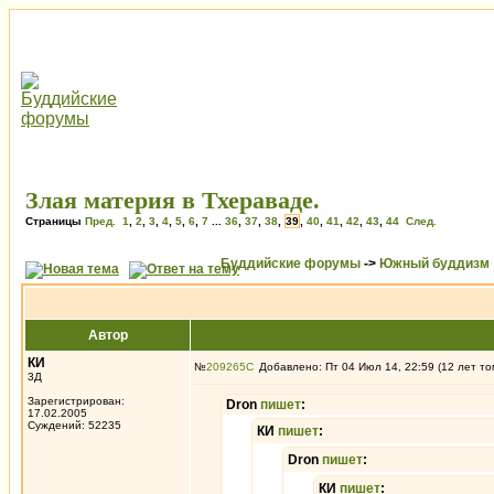
Злая материя в Тхераваде.
Страницы
Пред.
1
,
2
,
3
,
4
,
5
,
6
,
7
...
36
,
37
,
38
,
39
,
40
,
41
,
42
,
43
,
44
След.
Буддийские форумы
->
Южный буддизм
Автор
КИ
№
209265
Добавлено: Пт 04 Июл 14, 22:59 (12 лет то
3Д
Зарегистрирован:
Dron
пишет
:
17.02.2005
Суждений: 52235
КИ
пишет
:
Dron
пишет
:
КИ
пишет
: