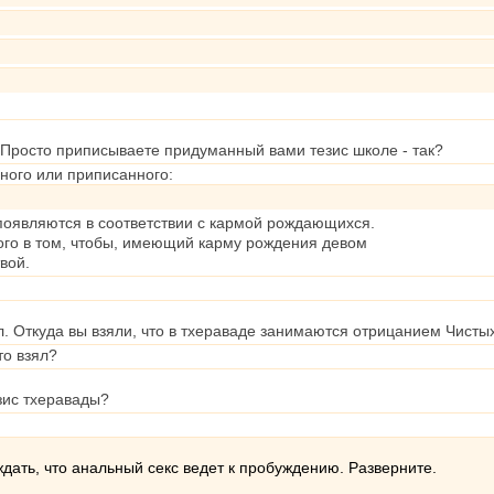
 Просто приписываете придуманный вами тезис школе - так?
ного или приписанного:
появляются в соответствии с кармой рождающихся.
го в том, чтобы, имеющий карму рождения девом
вой.
л. Откуда вы взяли, что в тхераваде занимаются отрицанием Чисты
то взял?
езис тхеравады?
дать, что анальный секс ведет к пробуждению. Разверните.