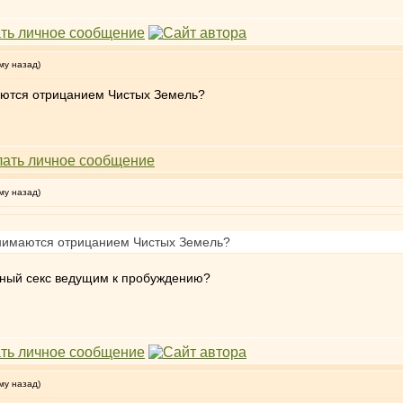
му назад)
маются отрицанием Чистых Земель?
му назад)
занимаются отрицанием Чистых Земель?
льный секс ведущим к пробуждению?
му назад)