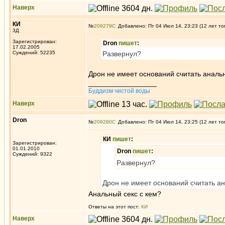
Наверх
КИ
№
209279
Добавлено: Пт 04 Июл 14, 23:23 (12 лет то
3Д
Зарегистрирован:
Dron
пишет
:
17.02.2005
Суждений: 52235
Развернул?
Дрон не имеет оснований считать анальн
_________________
Буддизм чистой воды
Наверх
Dron
№
209280
Добавлено: Пт 04 Июл 14, 23:25 (12 лет то
КИ
пишет
:
Зарегистрирован:
01.01.2010
Dron
пишет
:
Суждений: 9322
Развернул?
Дрон не имеет оснований считать ан
Анальный секс с кем?
Ответы на этот пост:
КИ
Наверх