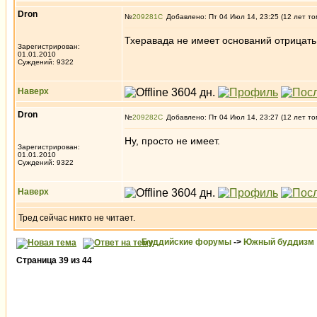
Dron
№
209281
Добавлено: Пт 04 Июл 14, 23:25 (12 лет то
Тхеравада не имеет оснований отрицать
Зарегистрирован:
01.01.2010
Суждений: 9322
Наверх
Dron
№
209282
Добавлено: Пт 04 Июл 14, 23:27 (12 лет то
Ну, просто не имеет.
Зарегистрирован:
01.01.2010
Суждений: 9322
Наверх
Тред сейчас никто не читает.
Буддийские форумы
->
Южный буддизм
Страница
39
из
44