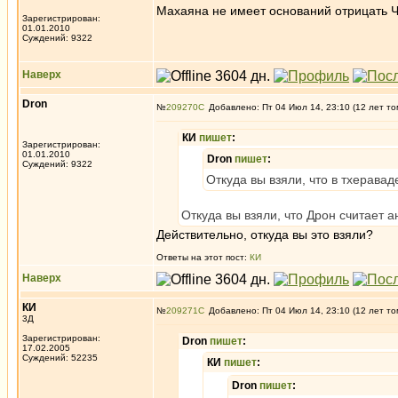
Махаяна не имеет оснований отрицать 
Зарегистрирован:
01.01.2010
Суждений: 9322
Наверх
Dron
№
209270
Добавлено: Пт 04 Июл 14, 23:10 (12 лет то
КИ
пишет
:
Зарегистрирован:
01.01.2010
Dron
пишет
:
Суждений: 9322
Откуда вы взяли, что в тхерав
Откуда вы взяли, что Дрон считает
Действительно, откуда вы это взяли?
Ответы на этот пост:
КИ
Наверх
КИ
№
209271
Добавлено: Пт 04 Июл 14, 23:10 (12 лет то
3Д
Зарегистрирован:
Dron
пишет
:
17.02.2005
Суждений: 52235
КИ
пишет
:
Dron
пишет
: