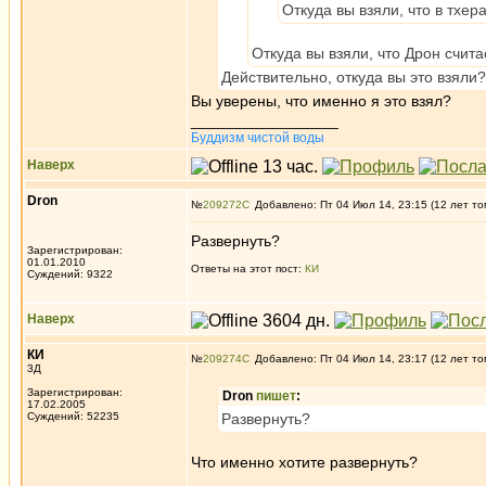
Откуда вы взяли, что в тх
Откуда вы взяли, что Дрон счи
Действительно, откуда вы это взяли?
Вы уверены, что именно я это взял?
_________________
Буддизм чистой воды
Наверх
Dron
№
209272
Добавлено: Пт 04 Июл 14, 23:15 (12 лет то
Развернуть?
Зарегистрирован:
01.01.2010
Ответы на этот пост:
КИ
Суждений: 9322
Наверх
КИ
№
209274
Добавлено: Пт 04 Июл 14, 23:17 (12 лет то
3Д
Зарегистрирован:
Dron
пишет
:
17.02.2005
Суждений: 52235
Развернуть?
Что именно хотите развернуть?
_________________