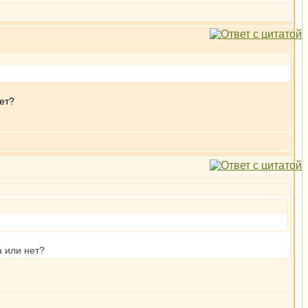
ет?
а или нет?