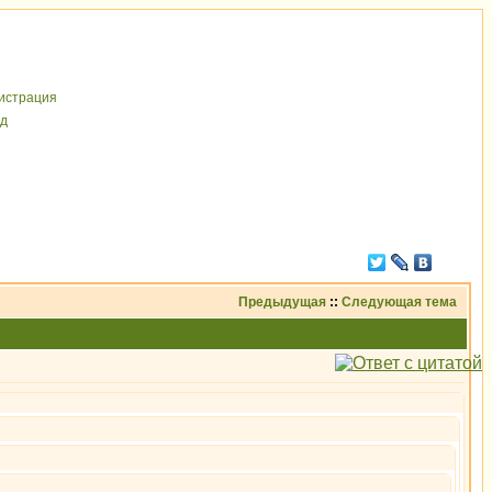
иcтрaция
д
Предыдущая
::
Следующая тема