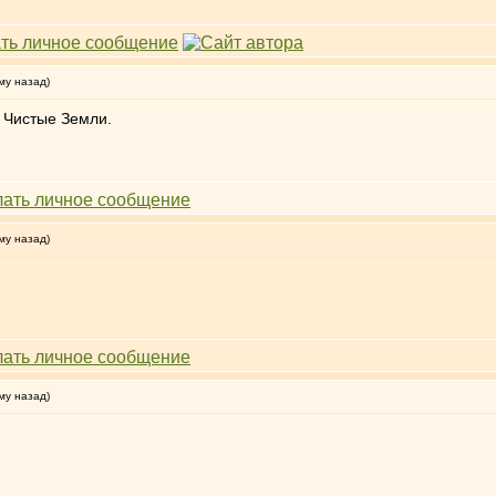
му назад)
 Чистые Земли.
му назад)
му назад)