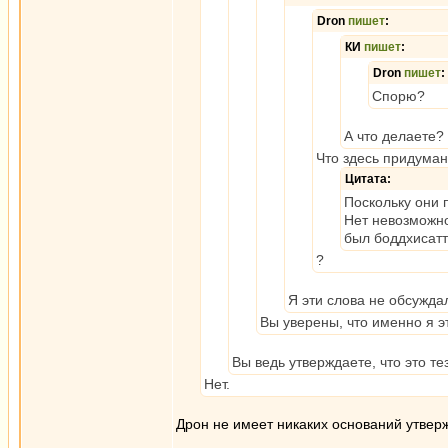
Dron
пишет
:
КИ
пишет
:
Dron
пишет
:
Спорю?
А что делаете?
Что здесь придуман
Цитата:
Поскольку они 
Нет невозможно
был боддхисатт
?
Я эти слова не обсужда
Вы уверены, что именно я э
Вы ведь утверждаете, что это т
Нет.
Дрон не имеет никаких оснований утверж
_________________