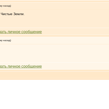
му назад)
 Чистые Земли.
му назад)