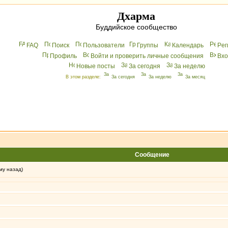
Дхарма
Буддийское сообщество
FAQ
Поиск
Пользователи
Группы
Календарь
Peг
Профиль
Войти и проверить личные сообщения
Вхo
Новые посты
За сегодня
За неделю
В этом разделе:
За сегодня
За неделю
За месяц
Сообщение
му назад)