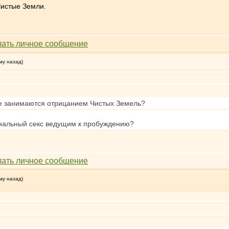
Чистые Земли.
му назад)
аде занимаются отрицанием Чистых Земель?
 анальный секс ведущим к пробуждению?
му назад)