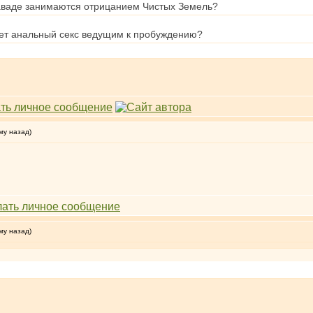
ераваде занимаются отрицанием Чистых Земель?
тает анальный секс ведущим к пробуждению?
му назад)
му назад)