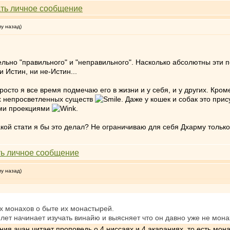
му назад)
ьно "правильного" и "неправильного". Насколько абсолютны эти по
и Истин, ни не-Истин...
осто я все время подмечаю его в жизни и у себя, и у других. Кром
ех непросветленных существ
. Даже у кошек и собак это при
ими проекциями
.
ой стати я бы это делал? Не ограничиваю для себя Дхарму только л
му назад)
х монахов о быте их монастырей.
лет начинает изучать винайю и выясняет что он давно уже не монах
ия ачан читает проповедь о 4 ниссаях и 4 акараниях, то есть мон