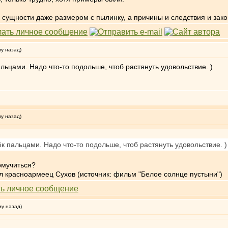
ой сущности даже размером с пылинку, а причины и следствия и за
му назад)
ьцами. Надо что-то подольше, чтоб растянуть удовольствие. )
му назад)
 пальцами. Надо что-то подольше, чтоб растянуть удовольствие. )
омучиться?
зал красноармеец Сухов (источник: фильм "Белое солнце пустыни")
му назад)