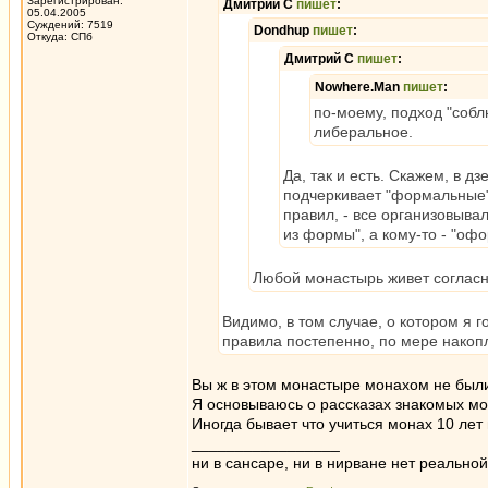
Зарегистрирован:
Дмитрий С
пишет
:
05.04.2005
Суждений: 7519
Dondhup
пишет
:
Откуда: СПб
Дмитрий С
пишет
:
Nowhere.Man
пишет
:
по-моему, подход "собл
либеральное.
Да, так и есть. Скажем, в 
подчеркивает "формальные"
правил, - все организовыва
из формы", а кому-то - "оф
Любой монастырь живет согласно
Видимо, в том случае, о котором я 
правила постепенно, по мере накоп
Вы ж в этом монастыре монахом не были,
Я основываюсь о рассказах знакомых мо
Иногда бывает что учиться монах 10 лет 
_________________
ни в сансаре, ни в нирване нет реальн