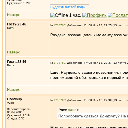
_________________
Суждений: 52235
Буддизм чистой воды
Наверх
Гость 23 46
№
170876
Добавлено: Пт 08 Ноя 13, 22:25 (13 лет то
Гость
Раудекс, возвращаясь к моменту возмож
Наверх
Гость 23 46
№
170878
Добавлено: Пт 08 Ноя 13, 22:37 (13 лет то
Гость
Еще, Раудекс, с вашего позволения, по
принимающий обет монаха в первый и п
Наверх
Dondhup
№
170879
Добавлено: Пт 08 Ноя 13, 22:39 (13 лет то
умер
Зарегистрирован:
Росс
пишет
:
05.04.2005
Суждений: 7519
Попробовать сдаться Дондхупу? На 
Откуда: СПб
Можно даже за одну человеческую жизнь