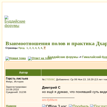
Взаимоотношения полов и практика Дха
Страницы
Пред.
1
,
2
,
3
,
4
,
5
,
6
,
7
Буддийские форумы
->
Гималайский бу
Автор
Горсть листьев
№
170509
Добавлено: Ср 06 Ноя 13, 16:29 (13 лет то
Фикус, Историк
Зарегистрирован:
Дмитрий С
10.09.2010
но ещё я думаю, что понявший суть види
Суждений: 31236
_________________
нео-буддист
Наверх