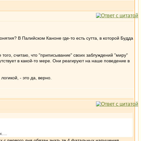
нятия? В Палийском Каноне где-то есть сутта, в которой Будда
е того, считаю, что "приписывание" своих заблуждений "миру"
сутствует в какой-то мере. Они реагируют на наше поведение в
огикой, - это да, верно.
....
ах с первого дня обязан знать те 4 фатальных нарушения