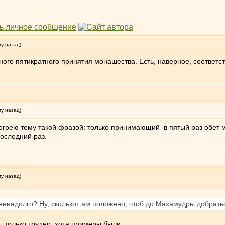
му назад)
ного пятикратного принятия монашества. Есть, наверное, соответ
му назад)
догрею тему такой фразой: только принимающий в пятый раз обет м
оследний раз.
му назад)
ненадолго? Ну, сколькот ам положено, чтоб до Махамудры добрать
, только трудно, хотя примеры были.