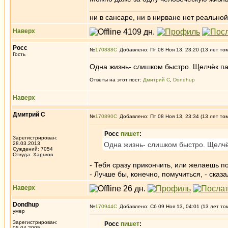
_________________
ни в сансаре, ни в нирване нет реальн
Наверх
Росс
№
170888
Добавлено: Пт 08 Ноя 13, 23:20 (13 лет то
Гость
Одна жизнь- слишком быстро. Щелчёк пал
Ответы на этот пост:
Дмитрий С
,
Dondhup
Наверх
Дмитрий С
№
170890
Добавлено: Пт 08 Ноя 13, 23:34 (13 лет то
Росс
пишет
:
Зарегистрирован:
28.03.2013
Одна жизнь- слишком быстро. Щелчёк
Суждений: 7054
Откуда: Харьков
- Тебя сразу прикончить, или желаешь п
- Лучше бы, конечно, помучиться, - ска
Наверх
Dondhup
№
170944
Добавлено: Сб 09 Ноя 13, 04:01 (13 лет то
умер
Зарегистрирован:
Росс
пишет
:
05.04.2005