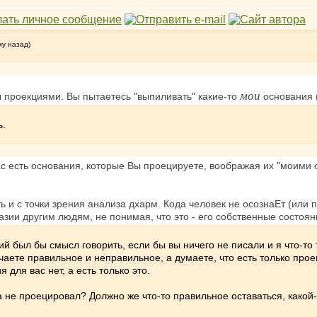
му назад)
мои
ы проекциями. Вы пытаетесь "выпиливать" какие-то
основания (т
ь.
ас есть основания, которые Вы проецируете, воображая их "моими
и с точки зрения анализа дхарм. Кода человек не осознаЕт (или п
зии другим людям, не понимая, что это - его собственные состояни
был бы смысл говорить, если бы вы ничего не писали и я что-то т
личаете правильное и неправильное, а думаете, что есть только про
 для вас нет, а есть только это.
а не проецировал? Должно же что-то правильное оставаться, какой-