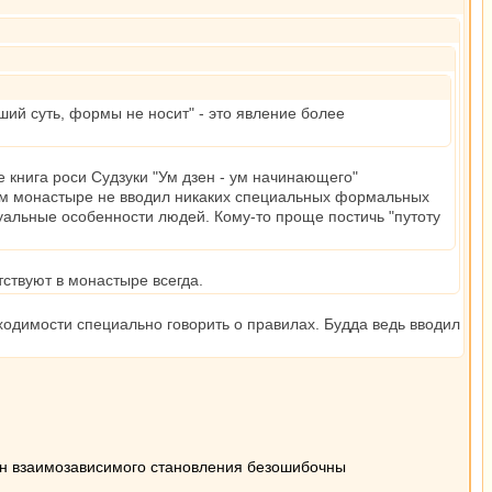
ий суть, формы не носит" - это явление более
е книга роси Судзуки "Ум дзен - ум начинающего"
оем монастыре не вводил никаких специальных формальных
уальные особенности людей. Кому-то проще постичь "путоту
ствуют в монастыре всегда.
бходимости специально говорить о правилах. Будда ведь вводил
кон взаимозависимого становления безошибочны