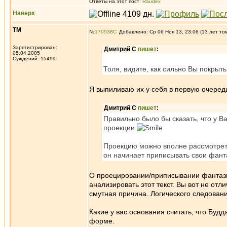
Ответы на этот пост:
Raudex
Наверх
ТМ
№
170538
Добавлено: Ср 06 Ноя 13, 23:06 (13 лет то
Зарегистрирован:
Дмитрий С
пишет
:
05.04.2005
Суждений: 15499
Толя, видите, как сильно Вы покрыт
Я выпиливаю их у себя в первую очеред
Дмитрий С
пишет
:
Правильно было бы сказать, что у В
проекции
Проекцию можно вполне рассмотреть 
он начинает приписывать свои фанта
О проецировании/приписывании фантазий 
анализировать этот текст. Вы вот не от
смутная причина. Логического следования
Какие у вас основания считать, что Будд
форме.