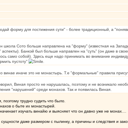
юдай форму для постижения сути" - более традиционный, а "понявш
дзен школа Сото больше направлена на "форму" (известная на Запад
 аспекты). Банкэй был больше направлен на "суть" (он даже в св
лось само собой). Здесь еще надо принимать во внимание индивид
ормить пустоту"
.
 винае иначе это не монастырь. Т.е "формальные" правила присут
говорил, Виная просто не нарушалась, поэтому и не возникало нео
ления "нарушений" среди монахов. Так и появилась Виная.
 поэтому трудно судить что было.
нахов о быте их монастырей.
начинает изучать винайю и выясняет что он давно уже не монах....
ой сущности даже размером с пылинку, а причины и следствия и за