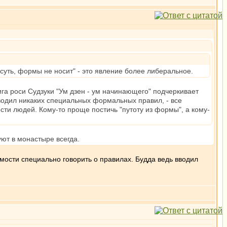
суть, формы не носит" - это явление более либеральное.
ига роси Судзуки "Ум дзен - ум начинающего" подчеркивает
водил никаких специальных формальных правил, - все
ти людей. Кому-то проще постичь "путоту из формы", а кому-
ют в монастыре всегда.
имости специально говорить о правилах. Будда ведь вводил