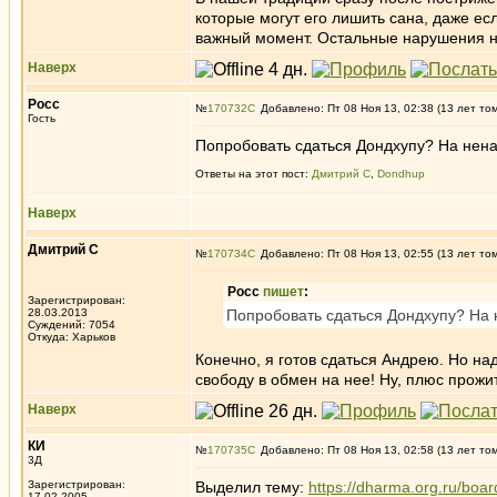
которые могут его лишить сана, даже ес
важный момент. Остальные нарушения 
Наверх
Росс
№
170732
Добавлено: Пт 08 Ноя 13, 02:38 (13 лет то
Гость
Попробовать сдаться Дондхупу? На нена
Ответы на этот пост:
Дмитрий С
,
Dondhup
Наверх
Дмитрий С
№
170734
Добавлено: Пт 08 Ноя 13, 02:55 (13 лет то
Росс
пишет
:
Зарегистрирован:
28.03.2013
Попробовать сдаться Дондхупу? На 
Суждений: 7054
Откуда: Харьков
Конечно, я готов сдаться Андрею. Но на
свободу в обмен на нее! Ну, плюс прож
Наверх
КИ
№
170735
Добавлено: Пт 08 Ноя 13, 02:58 (13 лет то
3Д
Зарегистрирован:
Выделил тему:
https://dharma.org.ru/boar
17.02.2005