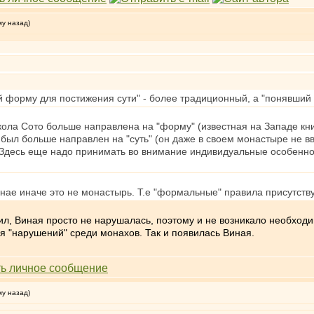
му назад)
 форму для постижения сути" - более традиционный, а "понявший 
 школа Сото больше направлена на "форму" (известная на Западе кн
 был больше направлен на "суть" (он даже в своем монастыре не в
 Здесь еще надо принимать во внимание индивидуальные особеннос
нае иначе это не монастырь. Т.е "формальные" правила присутству
рил, Виная просто не нарушалась, поэтому и не возникало необход
я "нарушений" среди монахов. Так и появилась Виная.
му назад)