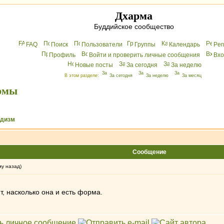
Дхарма
Буддийское сообщество
FAQ
Поиск
Пользователи
Группы
Календарь
Peг
Профиль
Войти и проверить личные сообщения
Вхo
Новые посты
За сегодня
За неделю
В этом разделе:
За сегодня
За неделю
За месяц
рмы
ддизм
Сообщение
му назад)
т, насколько она и есть форма.