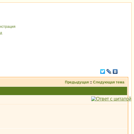
иcтрaция
д
Предыдущая
::
Следующая тема