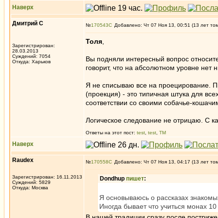
Наверх
Дмитрий С
№
170543
Добавлено: Чт 07 Ноя 13, 00:51 (13 лет то
Толя
,
Зарегистрирован:
28.03.2013
Суждений: 7054
Вы подняли интересный вопрос относител
Откуда: Харьков
говорит, что на абсолютном уровне нет н
Я не списываю все на проецирование. Пр
(проекция) - это типичная штука для вс
соответствии со своими собачье-кошач
Логическое следование не отрицаю. С как
Ответы на этот пост:
test
,
test
,
ТМ
Наверх
Raudex
№
170558
Добавлено: Чт 07 Ноя 13, 04:17 (13 лет то
Зарегистрирован: 16.11.2013
Dondhup
пишет
:
Суждений: 5829
Откуда: Москва
Я основываюсь о рассказах знакомы
Иногда бывает что учиться монах 10 
В нашей традиции сразу после пострижен