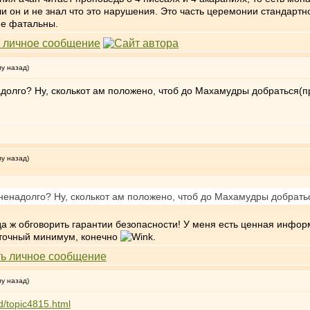
ли он и не знал что это нарушения. Это часть церемонии стандартн
не фатальны.
му назад)
долго? Ну, сколькот ам положено, чтоб до Махамудры добраться(п
му назад)
ненадолго? Ну, сколькот ам положено, чтоб до Махамудры добрать
да ж обговорить гарантии безопасности! У меня есть ценная инфор
иточный минимум, конечно
.
му назад)
d/topic4815.html