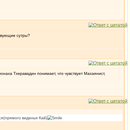
ствующие сутры?
онаха Тхеравадин понимает, что чувствует Махаянист,
ся(прямого виденья Кай)