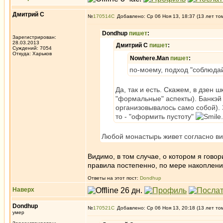
Дмитрий С
№
170514
Добавлено: Ср 06 Ноя 13, 18:37 (13 лет то
Dondhup
пишет
:
Зарегистрирован:
28.03.2013
Дмитрий С
пишет
:
Суждений: 7054
Откуда: Харьков
Nowhere.Man
пишет
:
по-моему, подход "соблюдай
Да, так и есть. Скажем, в дзен
"формальные" аспекты). Банкэй
организовывалось само собой).
то - "оформить пустоту"
.
Любой монастырь живет согласно ви
Видимо, в том случае, о котором я гово
правила постепенно, по мере накоплени
Ответы на этот пост:
Dondhup
Наверх
Dondhup
№
170521
Добавлено: Ср 06 Ноя 13, 20:18 (13 лет то
умер