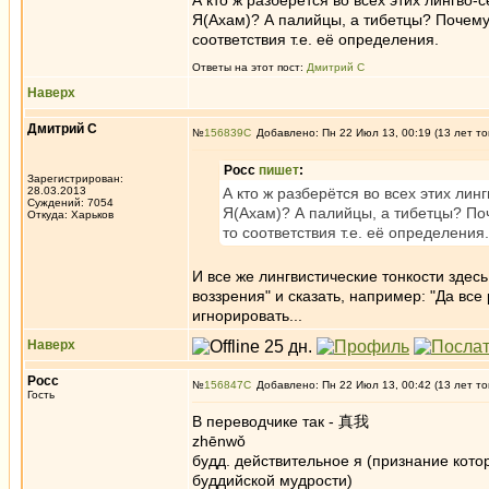
А кто ж разберётся во всех этих лингв
Я(Ахам)? А палийцы, а тибетцы? Почему Т
соответствия т.е. её определения.
Ответы на этот пост:
Дмитрий С
Наверх
Дмитрий С
№
156839
Добавлено: Пн 22 Июл 13, 00:19 (13 лет то
Росс
пишет
:
Зарегистрирован:
28.03.2013
А кто ж разберётся во всех этих л
Суждений: 7054
Я(Ахам)? А палийцы, а тибетцы? Поче
Откуда: Харьков
то соответствия т.е. её определения.
И все же лингвистические тонкости здес
воззрения" и сказать, например: "Да все
игнорировать...
Наверх
Росс
№
156847
Добавлено: Пн 22 Июл 13, 00:42 (13 лет то
Гость
В переводчике так - 真我
zhēnwǒ
будд. действительное я (признание кот
буддийской мудрости)