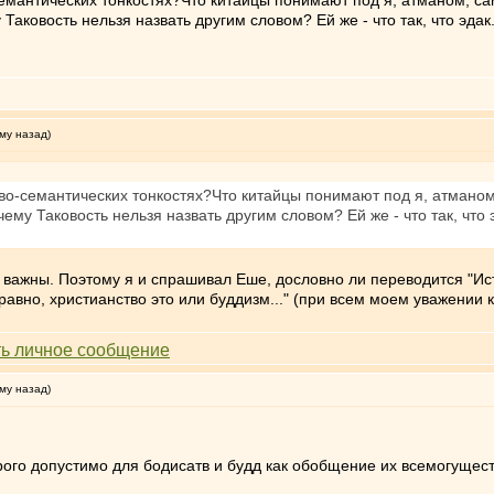
о-семантических тонкостях?Что китайцы понимают под я, атманом,
аковость нельзя назвать другим словом? Ей же - что так, что эдак
му назад)
ингво-семантических тонкостях?Что китайцы понимают под я, атман
му Таковость нельзя назвать другим словом? Ей же - что так, что 
ь важны. Поэтому я и спрашивал Еше, дословно ли переводится "И
 равно, христианство это или буддизм..." (при всем моем уважении
му назад)
орого допустимо для бодисатв и будд как обобщение их всемогущес