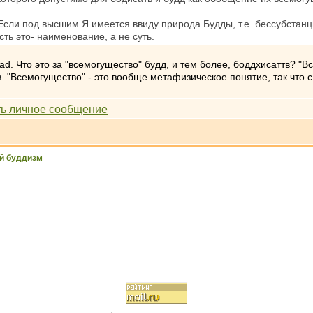
сли под высшим Я имеется ввиду природа Будды, т.е. бессубстанц
ть это- наименование, а не суть.
. Что это за "всемогущество" будд, и тем более, боддхисаттв? "В
в. "Всемогущество" - это вообще метафизическое понятие, так что 
й буддизм