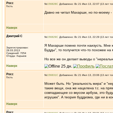
Росс
№
156828
Добавлено: Вс 21 Июл 13, 22:07 (13 лет то
Гость
Давно не читал Махарши, но по-моему - 
Наверх
Дмитрий С
№
156829
Добавлено: Вс 21 Июл 13, 22:29 (13 лет то
Я Махарши помню почти наизусть. Мне ка
Зарегистрирован:
Будды", то получится что-то похожее на
28.03.2013
Суждений: 7054
Откуда: Харьков
Но все же он делает выводы о "нереально
Наверх
Росс
№
156831
Добавлено: Вс 21 Июл 13, 23:06 (13 лет то
Гость
Может быть. Но "реальность мира" и "н
такие вещи, она же нацелена т.с. на пр
совпадающее со вкусом арбуза, это будут
игрушек". А теория буддизма, где ни в 
Наверх
Росс