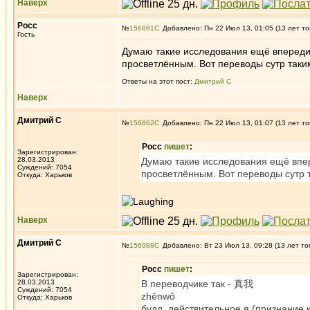
Наверх
Росс
№
156861
Добавлено: Пн 22 Июл 13, 01:05 (13 лет то
Гость
Думаю такие исследования ещё впереди. В
просветлённым. Вот переводы сутр таки
Ответы на этот пост:
Дмитрий С
Наверх
Дмитрий С
№
156862
Добавлено: Пн 22 Июл 13, 01:07 (13 лет то
Росс
пишет
:
Зарегистрирован:
28.03.2013
Думаю такие исследования ещё вперед
Суждений: 7054
просветлённым. Вот переводы сутр 
Откуда: Харьков
Наверх
Дмитрий С
№
156988
Добавлено: Вт 23 Июл 13, 09:28 (13 лет то
Росс
пишет
:
Зарегистрирован:
28.03.2013
В переводчике так - 真我
Суждений: 7054
zhēnwǒ
Откуда: Харьков
будд. действительное я (признание 