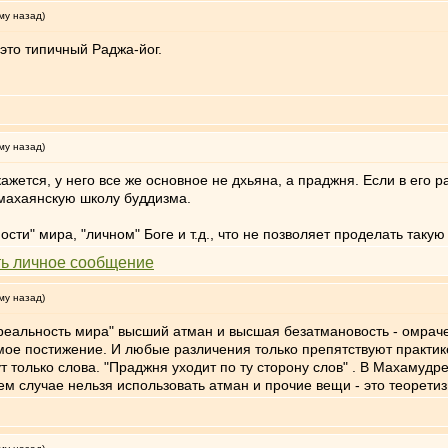
му назад)
это типичный Раджа-йог.
му назад)
жется, у него все же основное не дхьяна, а праджня. Если в его р
 махаянскую школу буддизма.
сти" мира, "личном" Боге и т.д., что не позволяет проделать таку
му назад)
ереальность мира" высший атман и высшая безатмановость - омра
ямое постижение. И любые различения только препятствуют практике
 только слова. "Праджня уходит по ту сторону слов" . В Махамудре 
коем случае нельзя использовать атман и прочие вещи - это теорети