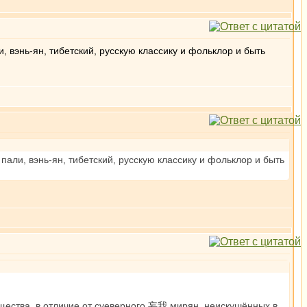
, вэнь-ян, тибетский, русскую классику и фольклор и быть
пали, вэнь-ян, тибетский, русскую классику и фольклор и быть
ущества, в отличие от суеверного 妄我 мирян, неискушённых в