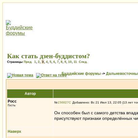
Как стать дзен-буддистом?
Страницы
Пред.
1
,
2
,
3
,
4
,
5
,
6
,
7
,
8
,
9
,
10
,
11
След.
Буддийские форумы
->
Дальневосточны
Автор
Росс
№
156827
Добавлено: Вс 21 Июл 13, 22:05 (13 лет то
Гость
Он способен был с самого детства впада
присутствуют признаки определённых чи
Наверх