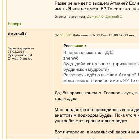
Разве речь идёт о высшем Атмане? Если
иметь Я или не иметь Я? То есть это- на
Ответы на этот пост:
Дмитрий С
,
Дмитрий С
Наверх
Дмитрий С
№
156856
Добавлено: Пн 22 Июл 13, 00:57 (13 лет то
Росс
пишет
:
Зарегистрирован:
28.03.2013
В переводчике так - 真我
Суждений: 7054
zhēnwǒ
Откуда: Харьков
будд. действительное я (признание 
буддийской мудрости)
Разве речь идёт о высшем Атмане? Е
может иметь Я или не иметь Я? То ес
Да, Вы правы, конечно. Главное - суть,
так, и эдак...
Мне неоднократно приходилось вести ди
анаттовым подходом Будды. Пока что я н
употребляется сравнительно редко...
Вот интересно, в махаянской версии кано