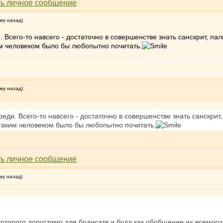
му назад)
сего-то навсего - достаточно в совершенстве знать санскрит, пали
м человеком было бы любопытно почитать.
му назад)
и. Всего-то навсего - достаточно в совершенстве знать санскрит, 
таким человеком было бы любопытно почитать.
му назад)
которого допустимо для бодисатв и будд как обобщение их всемог