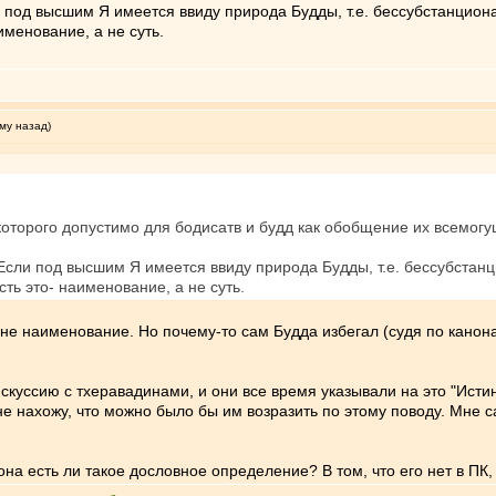
 под высшим Я имеется ввиду природа Будды, т.е. бессубстанциона
именование, а не суть.
му назад)
которого допустимо для бодисатв и будд как обобщение их всемог
сли под высшим Я имеется ввиду природа Будды, т.е. бессубстанц
ть это- наименование, а не суть.
 а не наименование. Но почему-то сам Будда избегал (судя по кано
скуссию с тхеравадинами, и они все время указывали на это "Исти
е нахожу, что можно было бы им возразить по этому поводу. Мне с
на есть ли такое дословное определение? В том, что его нет в ПК,