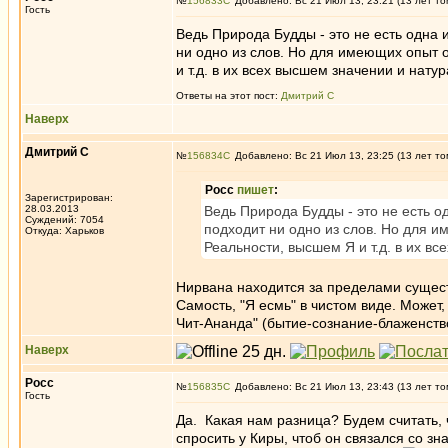
№
156833
Добавлено: Вс 21 Июл 13, 23:21 (13 лет то
Гость
Ведь Природа Будды - это не есть одна 
ни одно из слов. Но для имеющих опыт о
и т.д. в их всех высшем значении и нату
Ответы на этот пост:
Дмитрий С
Наверх
Дмитрий С
№
156834
Добавлено: Вс 21 Июл 13, 23:25 (13 лет то
Росс
пишет
:
Зарегистрирован:
28.03.2013
Ведь Природа Будды - это не есть о
Суждений: 7054
подходит ни одно из слов. Но для и
Откуда: Харьков
Реальности, высшем Я и т.д. в их в
Нирвана находится за пределами сущес
Самость, "Я есмь" в чистом виде. Может,
Чит-Ананда" (бытие-сознание-блаженств
Наверх
Росс
№
156835
Добавлено: Вс 21 Июл 13, 23:43 (13 лет то
Гость
Да. Какая нам разница? Будем считать,
спросить у Киры, чтоб он связался со з