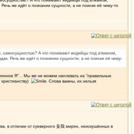
 самосущностью? А что понимают индийцы под атманом,
. Речь же идёт о познании сущности, а не поиске её чему-то
ом, самосущностью? А что понимают индийцы под атманом,
эдак. Речь же идёт о познании сущности, а не поиске её чему-
стинное Я"... Мы же не можем наплевать на "правильные
 к христианству)
. Слова важны, их нельзя
тва, в отличие от суеверного 妄我 мирян, неискушённых в