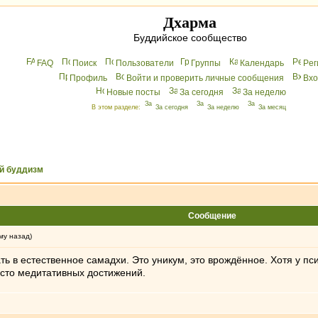
Дхарма
Буддийское сообщество
FAQ
Поиск
Пользователи
Группы
Календарь
Peг
Профиль
Войти и проверить личные сообщения
Вхo
Новые посты
За сегодня
За неделю
В этом разделе:
За сегодня
За неделю
За месяц
й буддизм
Сообщение
му назад)
ть в естественное самадхи. Это уникум, это врождённое. Хотя у пс
сто медитативных достижений.