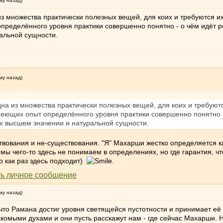
му назад)
из множества практически полезных вещей, для коих и требуются их
пределённого уровня практики совершенно понятно - о чём идёт ре
ральной сущности.
му назад)
дна из множества практически полезных вещей, для коих и требуютс
меющих опыт определённого уровня практики совершенно понятно - о
сех высшем значении и натуральной сущности.
твования и не-существования. "Я" Махарши жестко определяется 
 мы чего-то здесь не понимаем в определениях, но где гарантия, чт
о как раз здесь подходит)
.
му назад)
 что Рамана достиг уровня светящейся пустотности и принимает её
накомыми духами и они пусть расскажут нам - где сейчас Махарши. Н