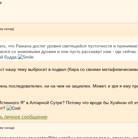
му назад)
ть, что Рамана достиг уровня светящейся пустотности и принимае
зался со знакомыми духами и они пусть расскажут нам - где сейчас 
й Будда.
Тест нашу тему выбросит в подвал (Кира со своими метафизически
чень последователен, ни на чем не зациклен. Может, и зря я ему п
стинного Я" в Алтарной Сутре? Потому что вроде бы Хуэйнэн об это
ет?
му назад)