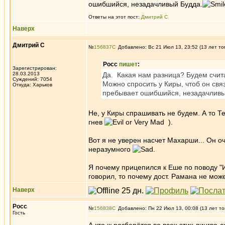
ошибшийся, незадачливый Будда.
Ответы на этот пост:
Дмитрий С
Наверх
Дмитрий С
№
156837
Добавлено: Вс 21 Июл 13, 23:52 (13 лет то
Росс
пишет
:
Зарегистрирован:
28.03.2013
Да. Какая нам разница? Будем счита
Суждений: 7054
Можно спросить у Киры, чтоб он свя
Откуда: Харьков
пребывает ошибшийся, незадачливы
Не, у Киры спрашивать не будем. А то 
гнев
).
Вот я не уверен насчет Махарши... Он о
неразумного
.
Я почему прицепился к Еше по поводу "И
говорил, то почему дост. Рамана не мож
Наверх
Росс
№
156838
Добавлено: Пн 22 Июл 13, 00:08 (13 лет то
Гость