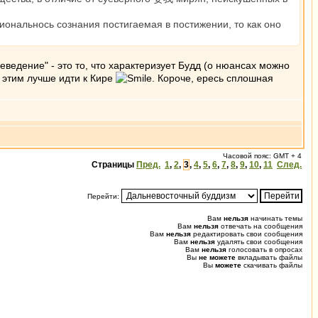
иональнось сознания постигаемая в постижении, то как оно
севедение" - это то, что характеризует Будд (о нюансах можно
с этим лучше идти к Кире
. Короче, ересь сплошная
Часовой пояс: GMT + 4
Страницы
Пред.
1
,
2
,
3
,
4
,
5
,
6
,
7
,
8
,
9
,
10
,
11
След.
Перейти:
Вам
нельзя
начинать темы
Вам
нельзя
отвечать на сообщения
Вам
нельзя
редактировать свои сообщения
Вам
нельзя
удалять свои сообщения
Вам
нельзя
голосовать в опросах
Вы
не можете
вкладывать файлы
Вы
можете
скачивать файлы