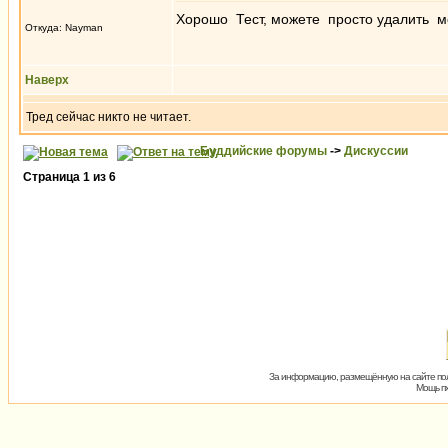
Хорошо Тест, можете просто удалить 
Откуда: Nayman
Наверх
Тред сейчас никто не читает.
Буддийские форумы
->
Дискуссии
Страница
1
из
6
За информацию, размещённую на сайте пол
Мощь пх