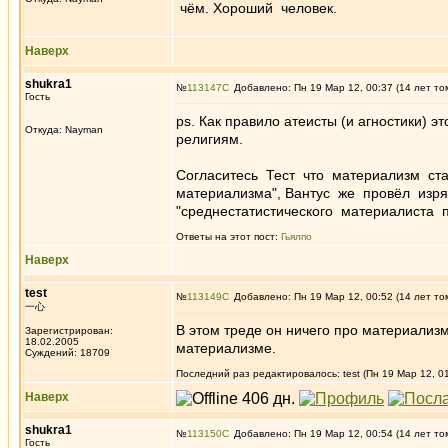
чём. Хороший человек.
Наверх
shukra1
№
113147
Добавлено: Пн 19 Мар 12, 00:37 (14 лет то
Гость
ps. Как правило атеисты (и агностики) э
Откуда: Nayman
религиям.
Согласитесь Тест что материализм ста
материализма", Вантус же провёл изря
"среднестатистического материалиста 
Ответы на этот пост:
Гьялпо
Наверх
test
№
113149
Добавлено: Пн 19 Мар 12, 00:52 (14 лет то
一心
В этом треде он ничего про материализм 
Зарегистрирован:
18.02.2005
материализме.
Суждений: 18709
Последний раз редактировалось: test (Пн 19 Мар 12, 01
Наверх
shukra1
№
113150
Добавлено: Пн 19 Мар 12, 00:54 (14 лет то
Гость