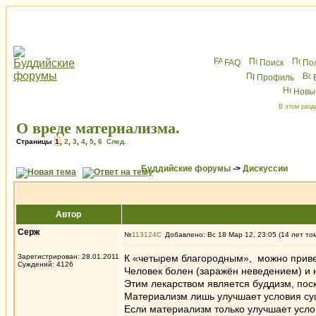
FAQ
Поиск
По
Профиль
Новы
В этом разд
О вреде материализма.
Страницы
1
,
2
,
3
,
4
,
5
,
6
След.
Буддийские форумы
->
Дискуссии
Автор
Серж
№
113124
Добавлено: Вс 18 Мар 12, 23:05 (14 лет то
Зарегистрирован: 28.01.2011
К «четырем благородным», можно приве
Суждений: 4126
Человек болен (заражён неведением) и н
Этим лекарством является буддизм, пос
Материализм лишь улучшает условия сущ
Если материализм только улучшает услов