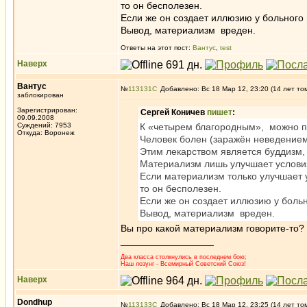
то он бесполезен.
Если же он создает иллюзию у больного 
Вывод, материализм вреден.
Ответы на этот пост:
Вантус
,
test
Наверх
Вантус
№
113131
Добавлено: Вс 18 Мар 12, 23:20 (14 лет то
заблокирован
Зарегистрирован:
Сергей Коничев
пишет
:
09.09.2008
Суждений: 7953
К «четырем благородным», можно пр
Откуда: Воронеж
Человек болен (заражён неведением)
Этим лекарством является буддизм,
Материализм лишь улучшает условия
Если материализм только улучшает у
то он бесполезен.
Если же он создает иллюзию у больн
Вывод, материализм вреден.
Вы про какой материализм говорите-то?
_________________
Два класса столкнулись в последнем бою;
Наш лозунг - Всемирный Советский Союз!
Наверх
Dondhup
№
113133
Добавлено: Вс 18 Мар 12, 23:25 (14 лет то