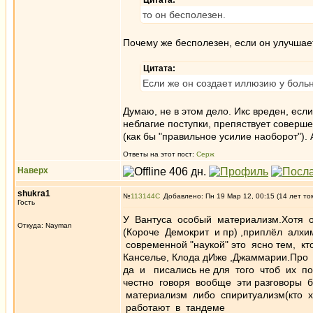
Цитата:
то он бесполезен.
Почему же бесполезен, если он улучшае
Цитата:
Если же он создает иллюзию у больн
Думаю, не в этом дело. Икс вреден, есл
неблагие поступки, препяствует соверше
(как бы "правильное усилие наоборот"). 
Ответы на этот пост:
Серж
Наверх
shukra1
№
113144
Добавлено: Пн 19 Мар 12, 00:15 (14 лет то
Гость
У Вантуса особый материализм.Хотя 
Откуда: Nayman
(Короче Демокрит и пр) ,приплёл алхи
современной "наукой" это ясно тем, к
Канселье, Клода дИже ,Джаммарии.Про
да и писались не для того чтоб их по
честно говоря вообще эти разговоры 
материализм либо спиритуализм(кто хо
работают в тандеме