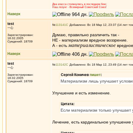
Два класса столкнулись в последнем бою;
Наш лозунг - Всемирный Советский Союз!
Наверх
test
№
113141
Добавлено: Вс 18 Мар 12, 23:37 (14 лет то
一心
Думаю, правильно различить так -
Зарегистрирован:
18.02.2005
НЕ - материализм вредное воззрение.
Суждений: 18709
материалистическое
А - есть
вредное 
Наверх
test
№
113142
Добавлено: Вс 18 Мар 12, 23:49 (14 лет то
一心
Сергей Коничев
пишет
:
Зарегистрирован:
18.02.2005
Материализм лишь улучшает условия
Суждений: 18709
Улучшение и есть изменение.
Цитата:
Если материализм только улучшает у
Лечение, есть кардинальное улучшение 