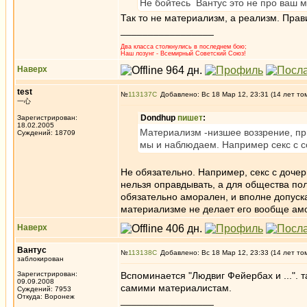
Не бойтесь Вантус это не про ваш
Так то не материализм, а реализм. Прав
_________________
Два класса столкнулись в последнем бою;
Наш лозунг - Всемирный Советский Союз!
Наверх
test
№
113137
Добавлено: Вс 18 Мар 12, 23:31 (14 лет то
一心
Dondhup
пишет
:
Зарегистрирован:
18.02.2005
Материализм -низшее воззрение, пр
Суждений: 18709
мы и наблюдаем. Например секс с с
Не обязательно. Например, секс с дочер
нельзя оправдывать, а для общества пол
обязательно аморален, и вполне допуск
материализме не делает его вообще ам
Наверх
Вантус
№
113138
Добавлено: Вс 18 Мар 12, 23:33 (14 лет то
заблокирован
Зарегистрирован:
Вспоминается "Людвиг Фейербах и ...".
09.09.2008
самими материалистам.
Суждений: 7953
Откуда: Воронеж
_________________