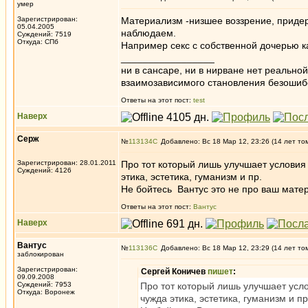
умер
Зарегистрирован:
Материализм -низшее воззрение, придер
05.04.2005
наблюдаем.
Суждений: 7519
Откуда: СПб
Например секс с собственной дочерью к
_________________
ни в сансаре, ни в нирване нет реально
взаимозависимого становления безоши
Ответы на этот пост:
test
Наверх
Серж
№
113134
Добавлено: Вс 18 Мар 12, 23:26 (14 лет то
Зарегистрирован: 28.01.2011
Про тот который лишь улучшает условия
Суждений: 4126
этика, эстетика, гуманизм и пр.
Не бойтесь Вантус это не про ваш мат
Ответы на этот пост:
Вантус
Наверх
Вантус
№
113136
Добавлено: Вс 18 Мар 12, 23:29 (14 лет то
заблокирован
Зарегистрирован:
Сергей Коничев
пишет
:
09.09.2008
Суждений: 7953
Про тот который лишь улучшает усл
Откуда: Воронеж
чужда этика, эстетика, гуманизм и пр