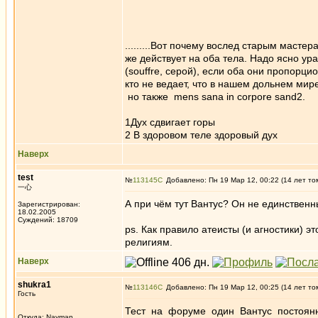
.........Вот почему вослед старым масте
же действует на оба тела. Надо ясно ура
(souffre, серой), если оба они пропорци
кто не ведает, что в нашем дольнем мире
но также mens sana in corpore sand2.
1Дух сдвигает горы
2 В здоровом теле здоровый дух
Наверх
test
№
113145
Добавлено: Пн 19 Мар 12, 00:22 (14 лет то
一心
А при чём тут Вантус? Он не единственн
Зарегистрирован:
18.02.2005
Суждений: 18709
ps. Как правило атеисты (и агностики) э
религиям.
Наверх
shukra1
№
113146
Добавлено: Пн 19 Мар 12, 00:25 (14 лет то
Гость
Тест на форуме один Вантус постоянн
Откуда: Nayman