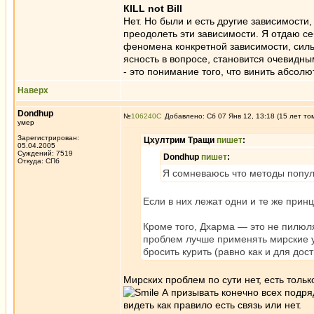
КILL not Вill
Нет. Но были и есть другие зависимости,
преодолеть эти зависимости. Я отдаю се
феномена конкретной зависимости, сильн
ясность в вопросе, становится очевидн
- это понимание того, что винить абсолю
Наверх
Dondhup
№
106240
Добавлено: Сб 07 Янв 12, 13:18 (15 лет то
умер
Зарегистрирован:
Цхултрим Тращи
пишет
:
05.04.2005
Суждений: 7519
Dondhup
пишет
:
Откуда: СПб
Я сомневаюсь что методы попул
Если в них лежат одни и те же принц
Кроме того, Дхарма — это не пилюля
проблем лучше применять мирские у
бросить курить (равно как и для дос
Мирских проблем по сути нет, есть тол
А призывать конечно всех подряд
видеть как правило есть связь или нет.