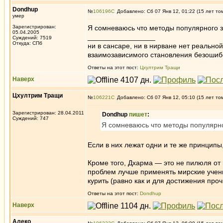
Dondhup
№
106196
Добавлено: Сб 07 Янв 12, 01:22 (15 лет то
умер
Зарегистрирован:
Я сомневаюсь что методы популярного з
05.04.2005
_________________
Суждений: 7519
Откуда: СПб
ни в сансаре, ни в нирване нет реально
взаимозависимого становления безоши
Ответы на этот пост:
Цхултрим Тращи
Наверх
Цхултрим Тращи
№
106221
Добавлено: Сб 07 Янв 12, 05:10 (15 лет то
Зарегистрирован: 28.04.2011
Dondhup
пишет
:
Суждений: 747
Я сомневаюсь что методы популярно
Если в них лежат одни и те же принципы,
Кроме того, Дхарма — это не пилюля от 
проблем лучше применять мирские учени
курить (равно как и для достижения проч
Ответы на этот пост:
Dondhup
Наверх
Алеко