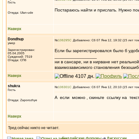
Гость
Постараюсь найти и прислать. Нужно пои
Откуда: Ulan-ude
Наверх
Dondhup
№
106295
Добавлено: Сб 07 Янв 12, 19:32 (15 лет то
умер
Зарегистрирован:
Если бы зарегистрировался было б удо
05.04.2005
_________________
Суждений: 7519
Откуда: СПб
ни в сансаре, ни в нирване нет реально
взаимозависимого становления безоши
Наверх
shukra
№
106301
Добавлено: Сб 07 Янв 12, 20:10 (15 лет то
Гость
А если можно , скиньте ссылку на текс
Откуда: Zaporozhye
Наверх
Тред сейчас никто не читает.
Буддийские форумы
->
Дискуссии