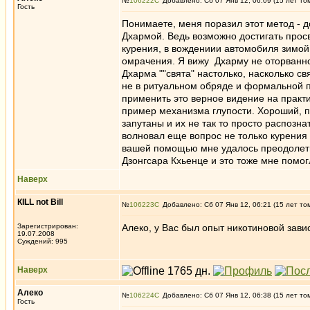
№
106222
Добавлено: Сб 07 Янв 12, 06:09 (15 лет то
Гость
Понимаете, меня поразил этот метод - д
Дхармой. Ведь возможно достигать прос
курения, в вождениии автомобиля зимой и
омрачения. Я вижу Дхарму не оторванной
Дхарма ""свята" настолько, насколько св
не в ритуальном обряде и формальной п
применить это верное видение на практи
пример механизма глупости. Хороший, п
запутаны и их не так то просто распозн
волновал еще вопрос не только курения 
вашей помощью мне удалось преодолеть 
Дзонгсара Кхьенце и это тоже мне помог
Наверх
КILL not Вill
№
106223
Добавлено: Сб 07 Янв 12, 06:21 (15 лет то
Зарегистрирован:
Алеко, у Вас был опыт никотиновой зави
19.07.2008
Суждений: 995
Наверх
Алеко
№
106224
Добавлено: Сб 07 Янв 12, 06:38 (15 лет то
Гость