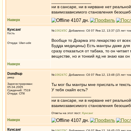
_________________
ни в сансаре, ни в нирване нет реально
взаимозависимого становления безоши
Наверх
Кунсанг
№
106245
Добавлено: Сб 07 Янв 12, 13:37 (15 лет то
Гость
Вообще то Дхарма это лекарство от все
Откуда: Ulan-ude
Будда медицины) Есть мантры даже для т
сразу отказаться от табака, то он читает
веществе, но и тонкий яд не знаю как он
Наверх
Dondhup
№
106247
Добавлено: Сб 07 Янв 12, 13:48 (15 лет то
умер
Зарегистрирован:
Ты мог бы мантры мне прислать и тексты 
05.04.2005
У тебя скайп есть?
Суждений: 7519
Откуда: СПб
_________________
ни в сансаре, ни в нирване нет реально
взаимозависимого становления безоши
Ответы на этот пост:
Кунсанг
Наверх
Кунсанг
№
106275
Добавлено: Сб 07 Янв 12, 16:45 (15 лет то