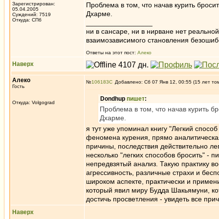
Зарегистрирован:
Проблема в том, что начав курить бросит
05.04.2005
Дхарме.
Суждений: 7519
Откуда: СПб
_________________
ни в сансаре, ни в нирване нет реально
взаимозависимого становления безоши
Ответы на этот пост:
Алеко
Наверх
Алеко
№
106183
Добавлено: Сб 07 Янв 12, 00:55 (15 лет то
Гость
Dondhup
пишет
:
Откуда: Volgograd
Проблема в том, что начав курить бр
Дхарме.
я тут уже упоминал книгу "Легкий спосо
феномена курения, прямо аналитическая
причины, последствия действительно лег
несколько "легких способов бросить" - п
непредвзятый анализ. Такую практику в
агрессивность, различные страхи и бесп
широком аспекте, практически и примени
который явил миру Будда Шакьямуни, ко
достичь просветления - увидеть все при
Наверх