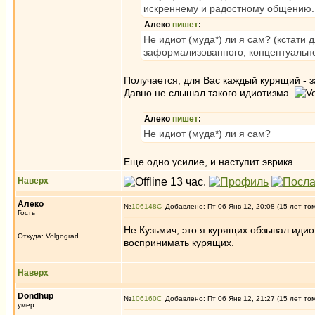
искреннему и радостному общению.
Алеко
пишет
:
Не идиот (муда*) ли я сам? (кстати 
заформализованного, концептуальног
Получается, для Вас каждый курящий -
Давно не слышал такого идиотизма
Алеко
пишет
:
Не идиот (муда*) ли я сам?
Еще одно усилие, и наступит эврика.
Наверх
Алеко
№
106148
Добавлено: Пт 06 Янв 12, 20:08 (15 лет то
Гость
Не Кузьмич, это я курящих обзывал идиот
Откуда: Volgograd
воспринимать курящих.
Наверх
Dondhup
№
106160
Добавлено: Пт 06 Янв 12, 21:27 (15 лет то
умер