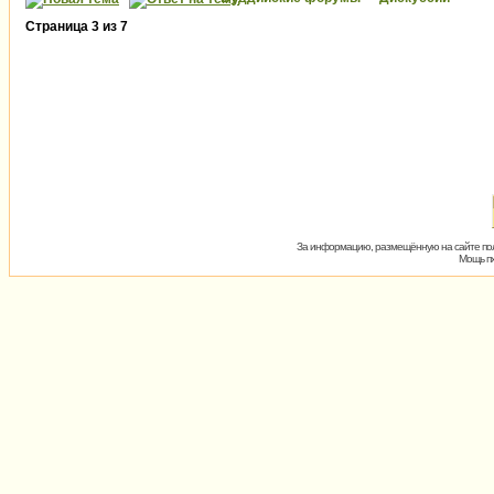
Страница
3
из
7
За информацию, размещённую на сайте пол
Мощь пх