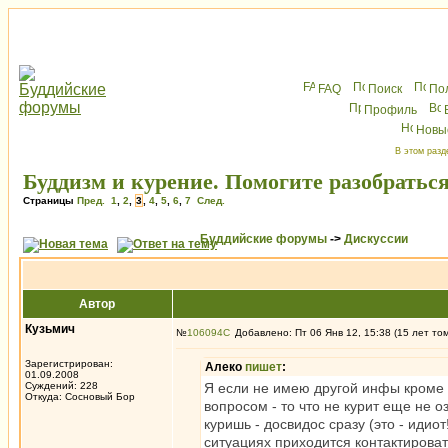
FAQ
Поиск
По
Профиль
Новы
В этом разд
Буддизм и курение. Помогите разобратьс
Страницы
Пред.
1
,
2
,
3
,
4
,
5
,
6
,
7
След.
Буддийские форумы
->
Дискуссии
Автор
Кузьмич
№
106094
Добавлено: Пт 06 Янв 12, 15:38 (15 лет то
Зарегистрирован:
Алеко
пишет
:
01.09.2008
Суждений: 228
Я если не имею другой инфы кроме э
Откуда: Сосновый Бор
вопросом - то что не курит еще не о
куришь - досвидос сразу (это - идио
ситуациях приходится контактироват