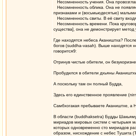
Несомненность учения. Она провозглаш
Несомненность облика. Она не появляет
признаками и (восьмьюдесятью) малым
Несомненность свиты. В её свиту входя
Несомненность времени. Пока круговоро
существа], она не демонстрирует метод 
Где находятся небеса Акаништха? После
богов (suddha-vasah). Выше находятся 
говорится9:
Отринув чистые обители, он безукоризн
Пробудился в обители дхьяны Акаништх
А поскольку там он полный Будда,
Здесь его единственное проявление (nirm
Самбхогакая пребываете Акаништхе, а 
В области (buddhaksetra) Будды Шакьяму
мириадов мировых систем с четырьмя ма
которых одновременно сто мириадов ра
образом, нисхождение с небес Тушита (