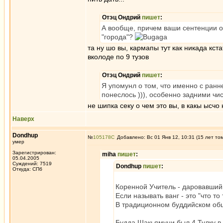
Отэц Ондрий
пишет
:
А вообще, причем ваши сентенции о
"города"?
та ну шо вы, кармапы тут как никада кста
вколоде по 9 тузов
Отэц Ондрий
пишет
:
Я упомунл о том, что именно с ранн
понеслось ))), особенно задними ч
не шипка секу о чем это вы, в какы ысч
Наверх
Dondhup
№
105178
Добавлено: Вс 01 Янв 12, 10:31 (15 лет то
умер
Зарегистрирован:
miha
пишет
:
05.04.2005
Суждений: 7519
Dondhup
пишет
:
Откуда: СПб
Коренной Учитель - даровавший в
Если называть ванг - это "что т
В традиционном буддийском обще
Будда Шакьямуни был 4 Тулку в