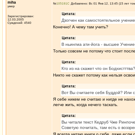
miha
№
105191
Добавлено: Вс 01 Янв 12, 13:45 (15 лет то
умер
Цитата:
Зарегистрирован:
12.03.2005
Дзогчен как самостоятельное учение
Суждений: 4540
Конечно! А чему там учить?
Цитата:
В ньингма ати-йога - высшее Учение
Только совсем не потому что стоит посл
Цитата:
Кто из на скажет что он Бодхистттва
Никто не скажет потому как нельзя освои
Цитата:
Вот Вы считаете себя Буддой? Или с
Я себе никем не считаю и нигде не нахо
легче жить, когда нечего таскать.
Цитата:
Вы читали текст Кедруб Чже Ринпоч
Советую почитать, там есть о воззре
Я всегда читаю книги о себе, даже если