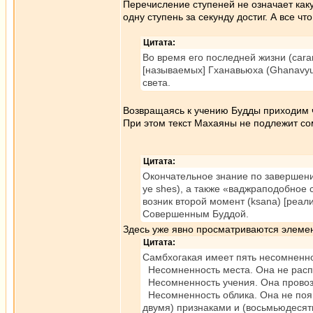
Перечисление ступеней не означает как
одну ступень за секунду достиг. А все ч
Цитата:
Во время его последней жизни (cara
[называемых] Гханавьюха (Ghanavyu
света.
Возвращаясь к учению Будды приходим чт
При этом текст Махаяны не подлежит с
Цитата:
Окончательное знание по завершении
ye shes), а также «ваджраподобное 
возник второй момент (ksana) [реа
Совершенным Буддой.
Здесь уже явно просматриваются элеме
Цитата:
Самбхогакая имеет пять несомненн
Несомненность места. Она не распр
Несомненность учения. Она провозг
Несомненность облика. Она не появ
двумя) признаками и (восьмьюдеся