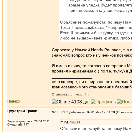
времена упадка будет проявлять
причин бывали случаи. когда тул
Объясните пожалуйста, почему Намк
Текст Падмасамбхавы, "Направив посо
Если Шакьямуни был тулку, то где он 
либо не выдерживает критики, либо
Спросите у Намхай Норбу Ринпчое, я в е
знакомят, вопрос кто из учеников познак
Я имею в виду, то согласно воззрения 
проявил нирманакмаю ( по т.е. тулку) в
_________________
ни в сансаре, ни в нирване нет реально
взаимозависимого становления безоши
Ответы на этот пост:
miha
Наверх
Цхултрим Тращи
№
105179
Добавлено: Вс 01 Янв 12, 11:28 (15 лет то
Зарегистрирован: 28.04.2011
miha
пишет
:
Суждений: 747
Объясните пожалуйста, почему Намк