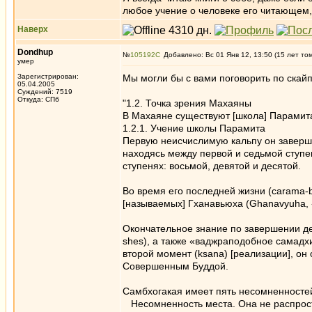
любое учение о человеке его читающем, 
Наверх
Dondhup
№
105192
Добавлено: Вс 01 Янв 12, 13:50 (15 лет то
умер
Зарегистрирован:
Мы могли бы с вами поговорить по скайп
05.04.2005
Суждений: 7519
Откуда: СПб
"1.2. Точка зрения Махаяны
В Махаяне существуют [школа] Парамита
1.2.1. Учение школы Парамита
Первую неисчислимую кальпу он заверши
находясь между первой и седьмой ступе
ступенях: восьмой, девятой и десятой.
Во время его последней жизни (carama-b
[называемых] Гханавьюха (Ghanavyuha, 
Окончательное знание по завершении дес
shes), а также «ваджраподобное самадхи
второй момент (ksana) [реализации], о
Совершенным Буддой.
Самбхогакая имеет пять несомненносте
Несомненность места. Она не распрост