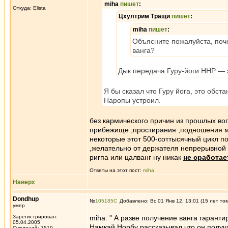
miha
пишет
:
Откуда: Elista
Цхултрим Тращи
пишет
:
miha
пишет
:
Объясните пожалуйста, поч
ванга?
Дык передача Гуру-йоги ННР — э
Я бы сказал что Гуру йога, это обс
Наропы устроил.
без кармического причин из прошлых во
прибежище ,простирания ,подношения ман
некоторые этот 500-соттысячный цикл по
,желательно от держателя непрерывной л
ригпа или цалванг ну никак
не сработае
Ответы на этот пост:
miha
Наверх
Dondhup
№
105185
Добавлено: Вс 01 Янв 12, 13:01 (15 лет то
умер
Зарегистрирован:
miha: " А разве получение ванга гаранти
05.04.2005
Намкай Норбу рассказывал что он получал
Суждений: 7519