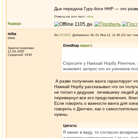
Дык передача Гуру-йоги ННР — это разве
Ответы на этот пост:
miha
Наверх
miha
№
105180
Добавлено: Вс 01 Янв 12, 11:36 (15 лет то
умер
Dondhup
пишет
:
Зарегистрирован:
12.03.2005
Суждений: 4540
Спросите у Намхай Норбу Ринпчое, я
знакомят, вопрос кто из учеников по
А разве получение ванга гарантирует чт
Намкай Норбу рассказывал что он получал
не попал к дедушке лечившему людей де
перевернул все его представления, благ
Если говорить о важности ванга для озн
говорить о Дзогчен, как о самостоятельн
нужны.
Цитата:
Я имею в виду, то согласно воззре
и проявил нирманакмаю ( по т.е. тул