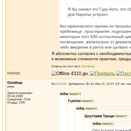
Я бы сказал что Гуру йога, это
для Наропы устроил.
без кармического причин из прошлы
прибежище ,простирания ,подношения
некоторые этот 500-соттысячный цик
посвящение ,желательно от держате
либо введении в ригпа или цалванг 
Я абсолютно согласен с необходимостью
и возможные сложности практики, пред
Ответы на этот пост:
Dondhup
Наверх
Dondhup
№
105189
Добавлено: Вс 01 Янв 12, 13:37 (15 лет то
умер
Зарегистрирован:
miha
пишет
:
05.04.2005
Суждений: 7519
Гьялпо
пишет
:
Откуда: СПб
miha
пишет
:
Цхултрим Тращи
пишет
:
miha
пишет
:
Объясните пожалуй