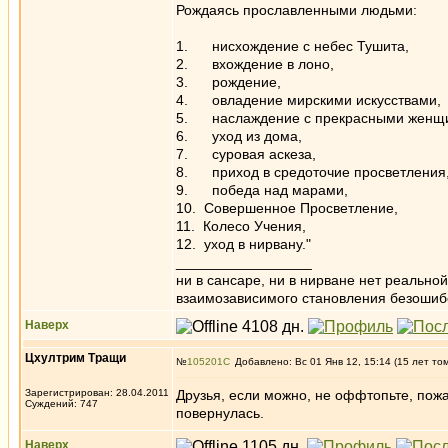
Рождаясь прославленными людьми:
1. нисхождение с небес Тушита,
2. вхождение в лоно,
3. рождение,
4. овладение мирскими искусствами,
5. наслаждение с прекрасными женщ
6. уход из дома,
7. суровая аскеза,
8. приход в средоточие просветления
9. победа над марами,
10. Совершенное Просветление,
11. Колесо Учения,
12. уход в нирвану."
_________________
ни в сансаре, ни в нирване нет реально
взаимозависимого становления безоши
Наверх
Цхултрим Тращи
№
105201
Добавлено: Вс 01 Янв 12, 15:14 (15 лет то
Зарегистрирован: 28.04.2011
Друзья, если можно, не оффтопьте, пожа
Суждений: 747
повернулась.
Наверх