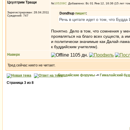
Цхултрим Тращи
№
105208
Добавлено: Вс 01 Янв 12, 16:36 (15 лет то
Зарегистрирован: 28.04.2011
Dondhup
пишет
:
Суждений: 747
Речь в цитате идет о том, что Будда
Понятно. Дело в том, что сомнения у м
проявляться на благо всех существ, а 
и политически значимые как Далай-лама
к буддийским учителям).
Наверх
Тред сейчас никто не читает.
Буддийские форумы
->
Гималайский бу
Страница
3
из
8