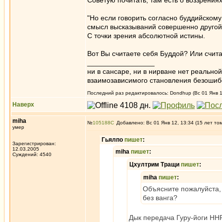
Советую почитать, там есть о воззрениях
"Но если говорить согласно буддийскому 
смысл высказываний совершенно другой,
С точки зрения абсолютной истины.
Вот Вы считаете себя Буддой? Или счита
_________________
ни в сансаре, ни в нирване нет реально
взаимозависимого становления безоши
Последний раз редактировалось: Dondhup (Вс 01 Янв 12
Наверх
miha
№
105188
Добавлено: Вс 01 Янв 12, 13:34 (15 лет то
умер
Гьялпо
пишет
:
Зарегистрирован:
12.03.2005
miha
пишет
:
Суждений: 4540
Цхултрим Тращи
пишет
:
miha
пишет
:
Объясните пожалуйста,
без ванга?
Дык передача Гуру-йоги ННР