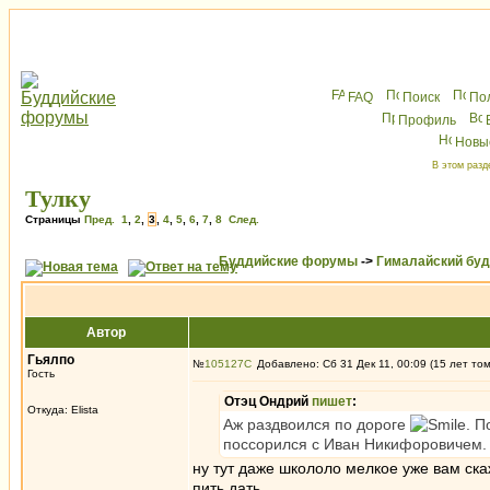
FAQ
Поиск
По
Профиль
Новы
В этом разд
Тулку
Страницы
Пред.
1
,
2
,
3
,
4
,
5
,
6
,
7
,
8
След.
Буддийские форумы
->
Гималайский бу
Автор
Гьялпо
№
105127
Добавлено: Сб 31 Дек 11, 00:09 (15 лет то
Гость
Отэц Ондрий
пишет
:
Откуда: Elista
Аж раздвоился по дороге
. П
поссорился с Иван Никифоровичем. 
ну тут даже школоло мелкое уже вам скаж
пить дать...