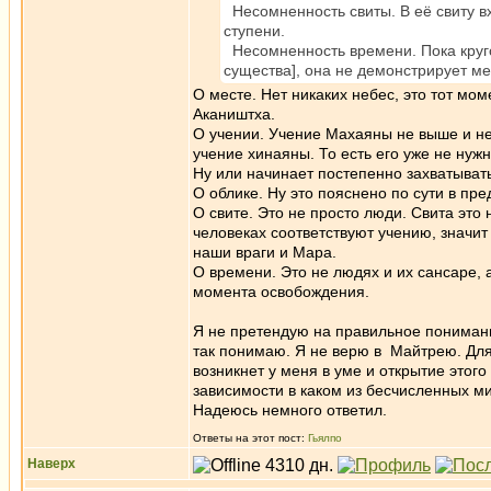
Несомненность свиты. В её свиту в
ступени.
Несомненность времени. Пока круго
существа], она не демонстрирует ме
О месте. Нет никаких небес, это тот м
Акаништха.
О учении. Учение Махаяны не выше и не 
учение хинаяны. То есть его уже не нужн
Ну или начинает постепенно захватывать 
О облике. Ну это пояснено по сути в пр
О свите. Это не просто люди. Свита это
человеках соответствуют учению, значит
наши враги и Мара.
О времени. Это не людях и их сансаре, а
момента освобождения.
Я не претендую на правильное понимани
так понимаю. Я не верю в Майтрею. Для
возникнет у меня в уме и открытие этог
зависимости в каком из бесчисленных ми
Надеюсь немного ответил.
Ответы на этот пост:
Гьялпо
Наверх