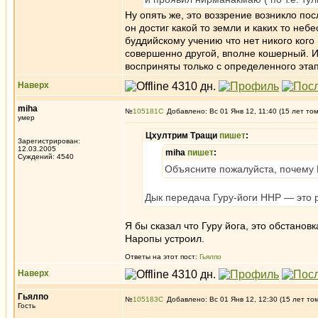
Ну опять же, это воззрение возникло пос
он достиг какой то земли и каких то неб
буддийскому учению что нет никого кого
совершенно другой, вполне кошерный. И 
восприняты только с определенного этап
Наверх
miha
№
105181
Добавлено: Вс 01 Янв 12, 11:40 (15 лет то
умер
Цхултрим Тращи
пишет
:
Зарегистрирован:
12.03.2005
miha
пишет
:
Суждений: 4540
Объясните пожалуйста, почему 
Дык передача Гуру-йоги ННР — это р
Я бы сказал что Гуру йога, это обстано
Наропы устроил.
Ответы на этот пост:
Гьялпо
Наверх
Гьялпо
№
105183
Добавлено: Вс 01 Янв 12, 12:30 (15 лет то
Гость