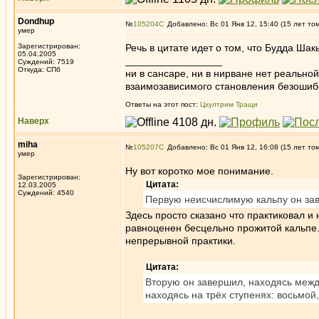
Dondhup
№
105204
Добавлено: Вс 01 Янв 12, 15:40 (15 лет то
умер
Зарегистрирован:
Речь в цитате идет о том, что Будда Шак
05.04.2005
_________________
Суждений: 7519
Откуда: СПб
ни в сансаре, ни в нирване нет реально
взаимозависимого становления безоши
Ответы на этот пост:
Цхултрим Тращи
Наверх
miha
№
105207
Добавлено: Вс 01 Янв 12, 16:08 (15 лет то
умер
Ну вот коротко мое понимание.
Зарегистрирован:
Цитата:
12.03.2005
Суждений: 4540
Первую неисчислимую кальпу он зав
Здесь просто сказано что практиковал и
равноценен бесцельно прожитой кальпе.
непрерывной практики.
Цитата:
Вторую он завершил, находясь межд
находясь на трёх ступенях: восьмой,