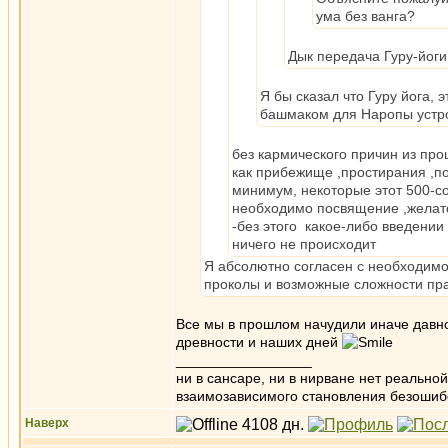
ума без ванга?
Дык передача Гуру-йоги
Я бы сказал что Гуру йога, 
башмаком для Наропы устр
без кармического причин из пр
как прибежище ,простирания ,по
минимум, некоторые этот 500-со
необходимо посвящение ,желате
-без этого какое-либо введении 
ничего не происходит
Я абсолютно согласен с необходимо
проколы и возможные сложности пр
Все мы в прошлом начудили иначе давно
древности и наших дней
_________________
ни в сансаре, ни в нирване нет реально
взаимозависимого становления безоши
Наверх