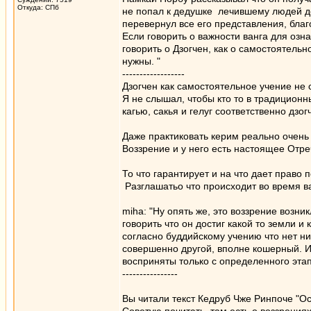
Откуда: СПб
не попал к дедушке лечившему людей де
перевернул все его представления, благ
Если говорить о важности ванга для озн
говорить о Дзогчен, как о самостоятельн
нужны. "
------------------
Дзогчен как самостоятельное учение не 
Я не слышал, чтобы кто то в традиционн
кагью, сакья и гелуг соответственно дзог
Даже практиковать керим реально очень т
Воззрение и у него есть настоящее Отр
То что гарантирует и на что дает право
Разглашатьо что происходит во время в
miha: "Ну опять же, это воззрение возни
говорить что он достиг какой то земли и 
согласно буддийскому учению что нет ни
совершенно другой, вполне кошерный. И 
восприняты только с определенного этап
----------------
Вы читали текст Кедруб Чже Ринпоче "О