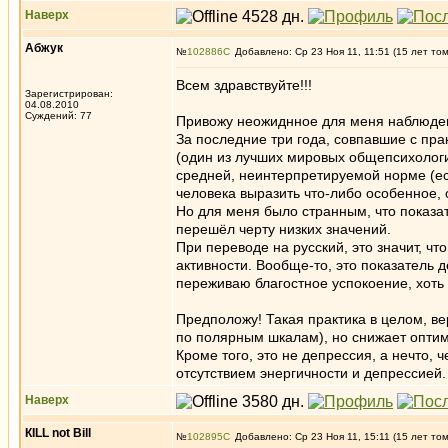
Наверх
Абжук
№
102886
Добавлено: Ср 23 Ноя 11, 11:51 (15 лет то
Всем здравствуйте!!!
Зарегистрирован:
04.08.2010
Суждений: 77
Привожу неожиднное для меня наблюден
За последние три года, совпавшие с пр
(один из лучших мировых общепсихологи
средней, неинтерпретируемой норме (ест
человека выразить что-либо особенное,
Но для меня было странным, что показат
перешёл черту низких значений.
При переводе на русский, это значит, ч
активности. Вообще-то, это показатель д
переживаю благостное успокоение, хоть 
Предположу! Такая практика в целом, в
по полярным шкалам), но снижает оптим
Кроме того, это не депрессия, а нечто,
отсутствием энергичности и депрессией.
Наверх
КILL not Вill
№
102895
Добавлено: Ср 23 Ноя 11, 15:11 (15 лет то