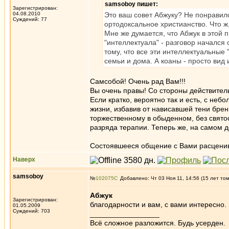
samsoboy пишет:
Зарегистрирован:
04.08.2010
Это ваш совет Абжуку? Не понравил
Суждений: 77
ортодоксальное христианство. Что 
Мне же думается, что Абжук в этой
"интеллектуала" - разговор начался 
тому, что все эти интеллектуальные 
семьи и дома. А коаны - просто вид
Самсобой! Очень рад Вам!!!
Вы очень правы! Со стороны действите
Если кратко, вероятно так и есть, с не
жизни, избавив от нависавшей тени брен
торжественному в обыденном, без свято
разряда терапии. Теперь же, на самом 
Состоявшееся общение с Вами расцени
Наверх
samsoboy
№
102075
Добавлено: Чт 03 Ноя 11, 14:56 (15 лет то
Абжук
Зарегистрирован:
благодарности и вам, с вами интересно.
01.05.2009
Суждений: 703
_________________
Всё сложное разложится. Будь усерден.