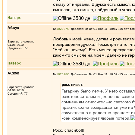
отказу от нирваны. В дукка есть смысл, 
смыслов, это смысл, найденный в угасан
Наверх
Абжук
№
102027
Добавлено: Вт 01 Ноя 11, 10:47 (15 лет то
Любовь к моей жене, детям и родителям
Зарегистрирован:
прекращения дуккха. Несмотря на то, 
04.08.2010
Суждений: 77
"Небыть нечему". Есть менее прекрасное
каком-то смысле на моём, далеко не г
Наверх
Абжук
№
102028
Добавлено: Вт 01 Ноя 11, 10:52 (15 лет то
росс пишет:
Зарегистрирован:
04.08.2010
Гагарину было легче. У него остава
Суждений: 77
ракетоносителем и , конечно, само
сомнениям относительно светлого б
практик коана возвращается уже на 
сочувственно и радостно прощает им
коей компенсирует любые потери.
Росс, спасибо!!!