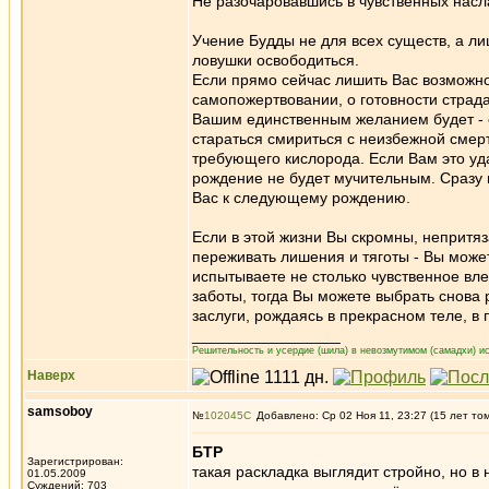
Не разочаровавшись в чувственных насл
Учение Будды не для всех существ, а ли
ловушки освободиться.
Если прямо сейчас лишить Вас возможнос
самопожертвовании, о готовности страда
Вашим единственным желанием будет - с
стараться смириться с неизбежной смер
требующего кислорода. Если Вам это уд
рождение не будет мучительным. Сразу 
Вас к следующему рождению.
Если в этой жизни Вы скромны, непритяз
переживать лишения и тяготы - Вы може
испытываете не столько чувственное вл
заботы, тогда Вы можете выбрать снова
заслуги, рождаясь в прекрасном теле, в
_________________
Решительность и усердие (шила) в невозмутимом (самадхи) ис
Наверх
samsoboy
№
102045
Добавлено: Ср 02 Ноя 11, 23:27 (15 лет то
БТР
Зарегистрирован:
такая раскладка выглядит стройно, но в 
01.05.2009
Суждений: 703