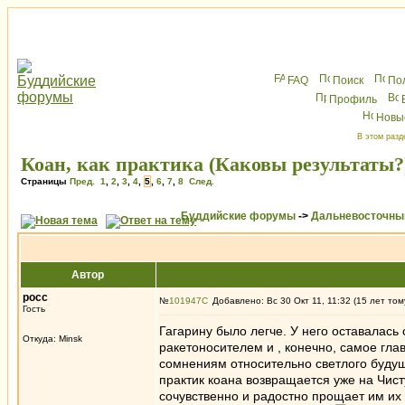
FAQ
Поиск
По
Профиль
Новы
В этом разд
Коан, как практика (Каковы результаты?
Страницы
Пред.
1
,
2
,
3
,
4
,
5
,
6
,
7
,
8
След.
Буддийские форумы
->
Дальневосточны
Автор
росс
№
101947
Добавлено: Вс 30 Окт 11, 11:32 (15 лет том
Гость
Гагарину было легче. У него оставалась
Откуда: Minsk
ракетоносителем и , конечно, самое гл
сомнениям относительно светлого будущ
практик коана возвращается уже на Чист
сочувственно и радостно прощает им их 