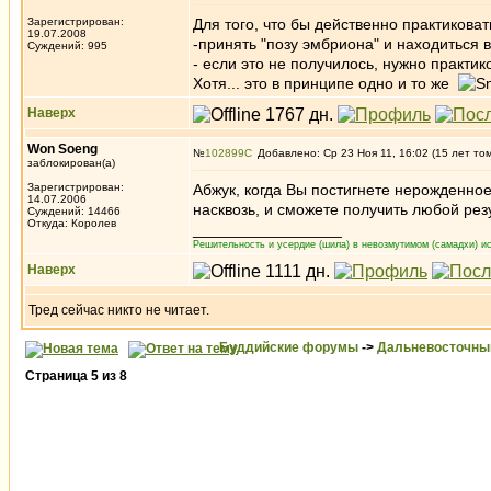
Зарегистрирован:
Для того, что бы действенно практиковат
19.07.2008
-принять "позу эмбриона" и находиться 
Суждений: 995
- если это не получилось, нужно практик
Хотя... это в принципе одно и то же
Наверх
Won Soeng
№
102899
Добавлено: Ср 23 Ноя 11, 16:02 (15 лет то
заблокирован(а)
Зарегистрирован:
Абжук, когда Вы постигнете нерожденное
14.07.2006
насквозь, и сможете получить любой рез
Суждений: 14466
Откуда: Королев
_________________
Решительность и усердие (шила) в невозмутимом (самадхи) ис
Наверх
Тред сейчас никто не читает.
Буддийские форумы
->
Дальневосточны
Страница
5
из
8