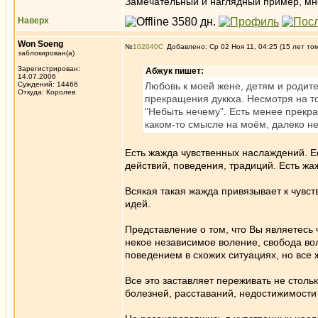
Замечательный и наглядный пример, мне 
Наверх
Won Soeng
№
102040
Добавлено: Ср 02 Ноя 11, 04:25 (15 лет то
заблокирован(а)
Зарегистрирован:
Абжук пишет:
14.07.2006
Суждений: 14466
Любовь к моей жене, детям и родит
Откуда: Королев
прекращения дуккха. Несмотря на 
"Небыть нечему". Есть менее прекра
каком-то смысле на моём, далеко н
Есть жажда чувственных наслаждений. Е
действий, поведения, традиций. Есть жа
Всякая такая жажда привязывает к чув
идей.
Представление о том, что Вы являетесь ч
некое независимое воление, свобода в
поведением в схожих ситуациях, но все 
Все это заставляет переживать не стольк
болезней, расставаний, недостижимости 