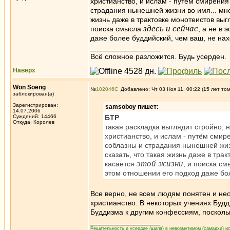
христианство, и ислам - путём смирения
страдания нынешней жизни во имя... мно
жизнь даже в трактовке монотеистов вы
здесь и сейчас
поиска смысла
, а не в
даже более буддийский, чем ваш, не на
_________________
Всё сложное разложится. Будь усерден.
Наверх
Won Soeng
№
102046
Добавлено: Чт 03 Ноя 11, 00:22 (15 лет то
заблокирован(а)
Зарегистрирован:
samsoboy пишет:
14.07.2006
Суждений: 14466
БТР
Откуда: Королев
такая раскладка выглядит стройно, н
христианство, и ислам - путём смир
соблазны и страдания нынешней жиз
сказать, что такая жизнь даже в тр
этой жизни
касается
, и поиска с
этом отношении его подход даже бо
Все верно, не всем людям понятен и не
христианство. В некоторых учениях Буд
Буддизма к другим конфессиям, поскольк
_________________
Решительность и усердие (шила) в невозмутимом (самадхи) ис