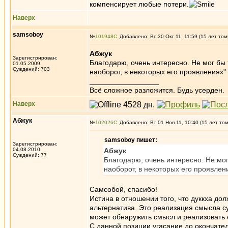
компенсирует любые потери.
Наверх
samsoboy
№
101948
Добавлено: Вс 30 Окт 11, 11:59 (15 лет том
Абжук
Зарегистрирован:
Благодарю, очень интересно. Не мог бы 
01.05.2009
Суждений: 703
наоборот, в некоторых его проявлениях"
_________________
Всё сложное разложится. Будь усерден.
Наверх
Абжук
№
102026
Добавлено: Вт 01 Ноя 11, 10:40 (15 лет то
samsoboy пишет:
Зарегистрирован:
04.08.2010
Абжук
Суждений: 77
Благодарю, очень интересно. Не мог
наоборот, в некоторых его проявлен
Самсобой, спасибо!
Истина в отношении того, что дуккха дол
альтернатива. Это реализация смысла с
может обнаружить смысл и реализовать е
С данной позиции угасание до окончате