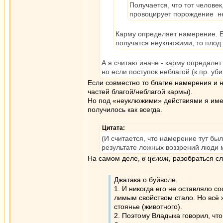
Получается, что тот челове
провоцирует порождение нега
Карму определяет намерение. Е
получатся неуклюжими, то плод
А я считаю иначе - карму опредале
но если поступок неблагой (к пр. уби
Если совместно то благие намерения и н
частей благой/неблагой кармы).
Но под «неуклюжими» действиями я имел
получилось как всегда.
Цитата:
(И считается, что намерение тут б
результате ложных воззрений люди м
в целом
На самом деле,
, разобраться с
Джатака о буйволе.
1. И никогда его не оставляло со
лимым свойством стало. Но всё ж 
стоянье (животного).
2. Поэтому Владыка говорил, что