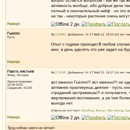
вопрос остается вопросом - как же так ж
активность вообще, ибо добрые дела так
полный и окончательный кайф - но это ж
не так - некоторые растение очень могу
Наверх
Гьялпо
№
117008
Добавлено: Чт 17 Май 12, 16:20 (14 лет то
Гость
Опыт с годами приходит.В любом случае,
мин. в день уделять это уже задел на бу
Наверх
Горсть листьев
№
117009
Добавлено: Чт 17 Май 12, 16:27 (14 лет то
Фикус, Историк
Зарегистрирован:
вот именно Гьялпо!!! вот именно!!! ни о
10.09.2010
активнее практикуешь деяния - пусть они
Суждений: 31235
страданий застреваешь!!! и получается,
жертвования-воспевания, а уж тем более 
выхода нет.
Ответы на этот пост:
Dondhup
,
Вантус
,
Won Soeng
,
Гья
Наверх
Тред сейчас никто не читает.