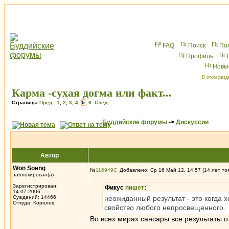
FAQ
Поиск
По
Профиль
Новы
В этом разд
Карма -сухая догма или факт...
Страницы
Пред.
1
,
2
,
3
,
4
,
5
,
6
След.
Буддийские форумы
->
Дискуссии
Автор
Won Soeng
№
116949
Добавлено: Ср 16 Май 12, 14:57 (14 лет то
заблокирован(а)
Зарегистрирован:
Фикус
пишет
:
14.07.2006
Суждений: 14466
неожиданный результат - это когда х
Откуда: Королев
свойство любого непросвещенного.
Во всех мирах сансары все результаты о
_________________