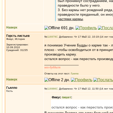
был проникнут состраданием, на
праведности бы­ло у него.
3. Без кармы нет рождений ряда,
праведности преданный, он иног
частями кармы
.
Наверх
Горсть листьев
№
116979
Добавлено: Чт 17 Май 12, 10:19 (14 лет то
Фикус, Историк
Зарегистрирован:
я понимаю Учение Будды о карме так - 
10.09.2010
плохо - чтобы освободиться от в принци
Суждений: 31235
производить карму.
остался вопрос - как перестать произво
_________________
нео-буддист
Ответы на этот пост:
Гьялпо
Наверх
Гьялпо
№
116986
Добавлено: Чт 17 Май 12, 11:50 (14 лет то
Гость
Фикус
пишет
:
остался вопрос - как перестать про
В сущности Дхарма-это один большой от