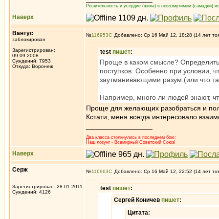
Решительность и усердие (шила) в невозмутимом (самадхи) ис
Наверх
Вантус
№
116953
Добавлено: Ср 16 Май 12, 18:28 (14 лет то
заблокирован
Зарегистрирован:
test
пишет
:
09.09.2008
Суждений: 7953
Проще в каком смысле? Определит
Откуда: Воронеж
поступков. Особенно при условии, 
заутманивающими разум (или что та
Например, много ли людей знают, ч
Проще для желающих разобраться и пол
Кстати, меня всегда интересовало взаим
_________________
Два класса столкнулись в последнем бою;
Наш лозунг - Всемирный Советский Союз!
Наверх
Серж
№
116963
Добавлено: Ср 16 Май 12, 22:52 (14 лет то
Зарегистрирован: 28.01.2011
test
пишет
:
Суждений: 4126
Сергей Коничев
пишет
:
Цитата: