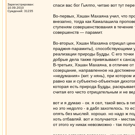
Зарегистрирован:
спаси вас бог Гьялпо, читаю вот тут пере
10.09.2010
Суждений: 31235
Во-первых, Хэшан Махаяна учил, что пр
внезапно, тогда как Камалашила пропов
ступеням совершенствования в течение 
совершенств — парамит.
Во-вторых, Хэшан Махаяна отрицал ценн
праджня-парамиты), способствующими 
реализации природы Будды. С его точки
добрые дела также привязывают к сансар
В-третьих, Хэшан Махаяна, в отличие о
созерцание, направленное на достижени
«недумания» (кит. у нянь), при котором 
равно как и субъектно-объектная дихот
которая есть природа Будды, раскрывае
считая его чисто отрицательным и не в
вот и я думаю - ок. я сел, такой весь в 
но это недолго - в дабл захотелось. то е
опять без мыслей. хорошо. но надо ж под
хоть отбавляй. вот и получается - мест
от этого ну никак невозможно - так полу