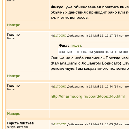
Фикус
, уже обыкновенная практика вни
обычных действиях приводит рано или по
т.ч. и этих вопросов.
Наверх
Гьялпо
№
117005
Добавлено: Чт 17 Май 12, 15:17 (14 лет то
Гость
Фикус
пишет
:
святые - это наши указатели. они же
Они же не с неба свалились.Прежде чем 
(Камалашилы с Хошангом Бодисато) штуд
рекомендую.Там какраз много полезного
Наверх
Гьялпо
№
117006
Добавлено: Чт 17 Май 12, 15:44 (14 лет то
Гость
http://dharma.org.ru/board/topic346.html
Наверх
Горсть листьев
№
117007
Добавлено: Чт 17 Май 12, 16:03 (14 лет то
Фикус, Историк