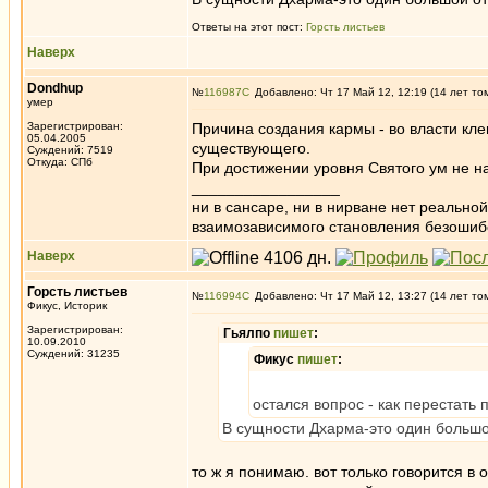
Ответы на этот пост:
Горсть листьев
Наверх
Dondhup
№
116987
Добавлено: Чт 17 Май 12, 12:19 (14 лет то
умер
Зарегистрирован:
Причина создания кармы - во власти кле
05.04.2005
существующего.
Суждений: 7519
Откуда: СПб
При достижении уровня Святого ум не н
_________________
ни в сансаре, ни в нирване нет реально
взаимозависимого становления безоши
Наверх
Горсть листьев
№
116994
Добавлено: Чт 17 Май 12, 13:27 (14 лет то
Фикус, Историк
Зарегистрирован:
Гьялпо
пишет
:
10.09.2010
Суждений: 31235
Фикус
пишет
:
остался вопрос - как перестать
В сущности Дхарма-это один большо
то ж я понимаю. вот только говорится в 