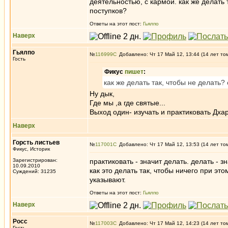
деятельностью, с кармой. как же делать
поступков?
Ответы на этот пост:
Гьялпо
Наверх
Гьялпо
№
116999
Добавлено: Чт 17 Май 12, 13:44 (14 лет то
Гость
Фикус
пишет
:
как же делать так, чтобы не делать
Ну дык,
Где мы ,а где святые...
Выход один- изучать и практиковать Дха
Наверх
Горсть листьев
№
117001
Добавлено: Чт 17 Май 12, 13:53 (14 лет то
Фикус, Историк
Зарегистрирован:
практиковать - значит делать. делать - з
10.09.2010
как это делать так, чтобы ничего при это
Суждений: 31235
указывают.
Ответы на этот пост:
Гьялпо
Наверх
Росс
№
117003
Добавлено: Чт 17 Май 12, 14:23 (14 лет то
Гость