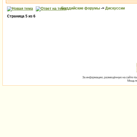
Буддийские форумы
->
Дискуссии
Страница
5
из
6
За информацию, размещённую на сайте пол
Мощь пх