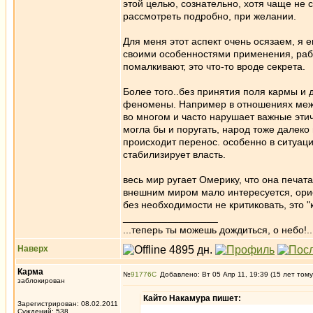
этой целью, сознательно, хотя чаще не с
рассмотреть подробно, при желании.
Для меня этот аспект очень осязаем, я 
своими особенностями применения, рабо
помалкивают, это что-то вроде секрета.
Более того..без принятия поля кармы и 
феномены. Например в отношениях между
во многом и часто нарушает важные этич
могла бы и поругать, народ тоже далеко 
происходит перенос. особенно в ситуаци
стабилизирует власть.
весь мир ругает Омерику, что она печа
внешним миром мало интересуется, орие
без необходимости не критиковать, это "
_________________
...теперь ты можешь дождиться, о небо!..
Наверх
Карма
№
91776
Добавлено: Вт 05 Апр 11, 19:39 (15 лет тому
заблокирован
Кайто Накамура пишет:
Зарегистрирован: 08.02.2011
Суждений: 538