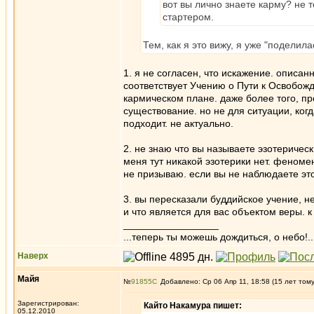
вот вы лично знаете карму? не т
стартером.
Тем, как я это вижу, я уже "поделил
1. я не согласен, что искажение. описа
соответствует Учению о Пути к Освобож
кармическом плане. даже более того, пр
существование. но не для ситуации, когд
подходит. не актуально.
2. не знаю что вы называете эзотеричес
меня тут никакой эзотерики нет. феномен 
не призываю. если вы не наблюдаете это
3. вы пересказали буддийское учение, не
и что является для вас объектом веры. к 
_________________
...теперь ты можешь дождиться, о небо!..
Наверх
Майя
№
91855
Добавлено: Ср 06 Апр 11, 18:58 (15 лет том
Зарегистрирован:
Кайто Накамура пишет:
05.12.2010