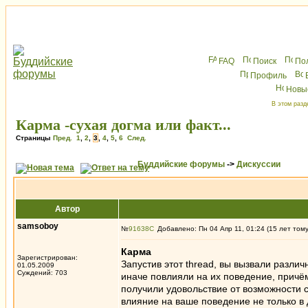
FAQ
Поиск
По
Профиль
Новы
В этом разд
Карма -сухая догма или факт...
Страницы
Пред.
1
,
2
,
3
,
4
,
5
,
6
След.
Буддийские форумы
->
Дискуссии
Автор
samsoboy
№
91638
Добавлено: Пн 04 Апр 11, 01:24 (15 лет том
Карма
Зарегистрирован:
Запустив этот thread, вы вызвали разли
01.05.2009
Суждений: 703
иначе повлияли на их поведение, причём
получили удовольствие от возможности с
влияние на ваше поведение не только в 