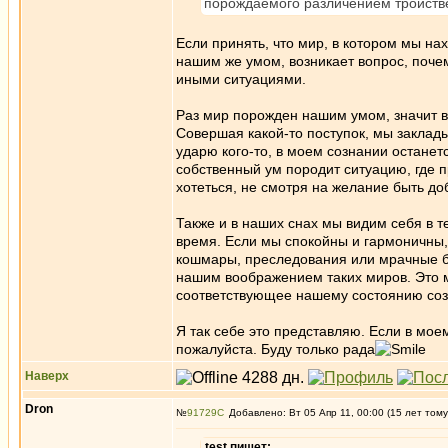
порождаемого различением тройств
Если принять, что мир, в котором мы на
нашим же умом, возникает вопрос, поч
иными ситуациями.
Раз мир порожден нашим умом, значит в
Совершая какой-то поступок, мы заклад
ударю кого-то, в моем сознании останет
собственный ум породит ситуацию, где п
хотеться, не смотря на желание быть д
Также и в наших снах мы видим себя в т
время. Если мы спокойны и гармоничны,
кошмары, преследования или мрачные б
нашим воображением таких миров. Это м
соответствующее нашему состоянию соз
Я так себе это представляю. Если в мое
пожалуйста. Буду только рада
Наверх
Dron
№
91729
Добавлено: Вт 05 Апр 11, 00:00 (15 лет тому
test пишет: