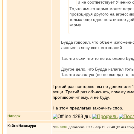
и не соответствует Учению 
То,что чья-то карма может пере
провоцируя другого на агрессию
только еще одно негативное де
карму.
Будда говорил, что объем изложенно
листьев в лесу всех его знаний.
Так что если что-то не изложено Будд
Другое дело, что Будда излагал тол
Так что зачастую (но не всегда) то, 
Третий раз повторяю: вы не дополнили 
вещи. Третий раз объяснять, почему име
противоречит ему, я не буду.
На этом предлагаю закончить спор.
Наверх
Кайто Накамура
№
92739
Добавлено: Вт 19 Апр 11, 22:40 (15 лет тому