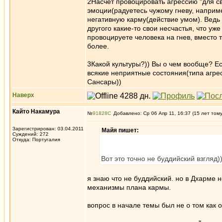
2Насчет провоцировать агрессию "для св
эмоции(радуетесь чужому гневу, например
негативную карму(действие умом). Ведь 
другого какие-то свои несчастья, что у
провоцируете человека на гнев, вместо т
более.
3Какой культуры?)) Вы о чем вообще? Ес
всякие неприятные состояния(типа агресс
Сансары))
Наверх
Кайто Накамура
№
91828
Добавлено: Ср 06 Апр 11, 16:37 (15 лет том
Зарегистрирован: 03.04.2011
Майя пишет:
Суждений: 272
Откуда: Португалия
Вот это точно не буддийский взгляд)
я знаю что не буддийский. но в Дхарме
механизмы плана кармы.
вопрос в начале темы был не о том как о