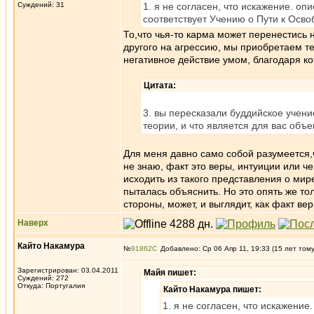
Суждений: 31
1. я не согласен, что искажение. о
соответствует Учению о Пути к Осв
То,что чья-то карма может перенестись 
другого на агрессию, мы приобретаем те
негативное действие умом, благодаря к
Цитата:
3. вы пересказали буддийское учение
теории, и что является для вас объе
Для меня давно само собой разумеется,
не знаю, факт это веры, интуиции или че
исходить из такого представления о мире
пыталась объяснить. Но это опять же т
стороны, может, и выглядит, как факт вер
Наверх
Кайто Накамура
№
91862
Добавлено: Ср 06 Апр 11, 19:33 (15 лет том
Зарегистрирован: 03.04.2011
Майя пишет:
Суждений: 272
Откуда: Португалия
Кайто Накамура пишет:
1. я не согласен, что искажени