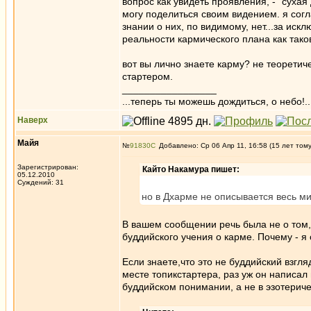
вопрос как увидеть проявления, - "сухая
могу поделиться своим видением. я согл
знании о них, по видимому, нет...за иск
реальности кармического плана как тако
вот вы лично знаете карму? не теоретиче
стартером.
_________________
...теперь ты можешь дождиться, о небо!..
Наверх
Майя
№
91830
Добавлено: Ср 06 Апр 11, 16:58 (15 лет том
Зарегистрирован:
Кайто Накамура пишет:
05.12.2010
Суждений: 31
но в Дхарме не описывается весь м
В вашем сообщении речь была не о том,
буддийского учения о карме. Почему - я
Если знаете,что это не буддийский взгля
месте топикстартера, раз уж он написа
буддийском понимании, а не в эзотериче