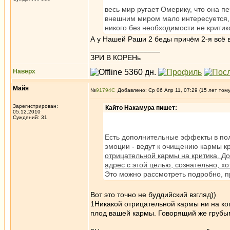
весь мир ругает Омерику, что она 
внешним миром мало интересуется, 
никого без необходимости не критико
А у Нашей Раши 2 беды причём 2-я всё 
_________________
ЗРИ В КОРЕНь
Наверх
Майя
№
91794
Добавлено: Ср 06 Апр 11, 07:29 (15 лет том
Зарегистрирован:
Кайто Накамура пишет:
05.12.2010
Суждений: 31
Есть дополнительные эффекты в пол
эмоции - ведут к очищению кармы к
отрицательной кармы на критика. До
адрес с этой целью, сознательно, х
Это можно рассмотреть подробно, п
Вот это точно не буддийский взгляд))
1Никакой отрицательной кармы ни на ког
плод вашей кармы. Говорящий же грубы