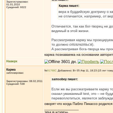
Зарегистрирован:
01.01.2010
Карма пишет:
Суждений: 9322
вера в буддийскую доктрину о к
не отличается, например, от ве
Отличается, так как бог-творец не 
видимый в этой жизни.
Рассматривая карму мы проецируе
отличаться
то должно
).
А рассматривая бога-творца мы прост
карма познаваема на основании авторите
Наверх
Карма
№
91768
Добавлено: Вт 05 Апр 11, 18:23 (15 лет тому
заблокирован
samsoboy пишет:
Зарегистрирован: 08.02.2011
Суждений: 538
Если же вы рассматриваете карму т
сказал уважаемый test, это – не будд
перевоплотиться, является заблужд
оворят что когда Пабло Пикассо родился
_________________
ЗРИ В КОРЕНь