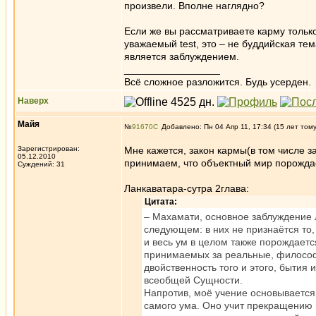
произвели. Вполне наглядно?
Если же вы рассматриваете карму тольк
уважаемый test, это – не буддийская тема
является заблуждением.
_________________
Всё сложное разложится. Будь усерден.
Наверх
Майя
№
91670
Добавлено: Пн 04 Апр 11, 17:34 (15 лет том
Зарегистрирован:
Мне кажется, закон кармы(в том числе 
05.12.2010
принимаем, что объектный мир порожда
Суждений: 31
Ланкаватара-сутра 2глава:
Цитата:
– Махамати, основное заблуждение
следующем: в них не признаётся то
и весь ум в целом также порождаетс
принимаемых за реальные, философы
двойственность того и этого, бытия 
всеобщей Сущности.
Напротив, моё учение основывается
самого ума. Оно учит прекращению 