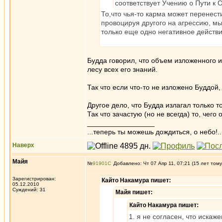
соответствует Учению о Пути к
То,что чья-то карма может перенест
провоцируя другого на агрессию, мы
только еще одно негативное действ
Будда говорил, что объем изложенного и
лесу всех его знаний.
Так что если что-то не изложено Буддой, 
Другое дело, что Будда излагал только 
Так что зачастую (но не всегда) то, чего
_________________
...теперь ты можешь дождиться, о небо!..
Наверх
Майя
№
91901
Добавлено: Чт 07 Апр 11, 07:21 (15 лет тому
Зарегистрирован:
Кайто Накамура пишет:
05.12.2010
Суждений: 31
Майя пишет:
Кайто Накамура пишет:
1. я не согласен, что иска