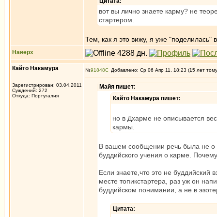
Цитата:
вот вы лично знаете карму? не теоре
стартером.
Тем, как я это вижу, я уже "поделилась"
Наверх
Кайто Накамура
№
91848
Добавлено: Ср 06 Апр 11, 18:23 (15 лет том
Зарегистрирован: 03.04.2011
Майя пишет:
Суждений: 272
Откуда: Португалия
Кайто Накамура пишет:
но в Дхарме не описывается ве
кармы.
В вашем сообщении речь была не о 
буддийского учения о карме. Почему
Если знаете,что это не буддийский в
месте топикстартера, раз уж он на
буддийском понимании, а не в эзоте
Цитата: