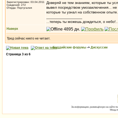
Зарегистрирован: 03.04.2011
Доверяй не тем знаниям, которые ты усл
Суждений: 272
вывел посредством умозаключения... не 
Откуда: Португалия
которые ты узнал на собственном опыте.
_________________
...теперь ты можешь дождиться, о небо!..
Наверх
Тред сейчас никто не читает.
Буддийские форумы
->
Дискуссии
Страница
3
из
6
За информацию, размещённую на сайте пол
Мощь пх