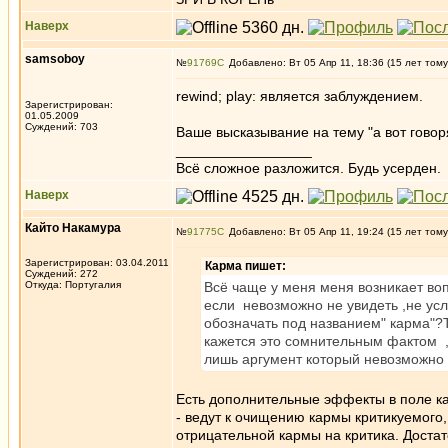
Наверх
samsoboy
№
91769
Добавлено: Вт 05 Апр 11, 18:36 (15 лет тому
rewind; play: является заблуждением.
Зарегистрирован:
01.05.2009
Суждений: 703
Ваше высказывание на тему "а вот говор
_________________
Всё сложное разложится. Будь усерден.
Наверх
Кайто Накамура
№
91775
Добавлено: Вт 05 Апр 11, 19:24 (15 лет тому
Зарегистрирован: 03.04.2011
Карма пишет:
Суждений: 272
Откуда: Португалия
Всё чаще у меня меня возникает во
если невозможно не увидеть ,не ус
обозначать под названием" карма"?Т
кажется это сомнительным фактом ,
лишь аргумент который невозможно 
Есть дополнительные эффекты в поле к
- ведут к очищению кармы критикуемого
отрицательной кармы на критика. Достат