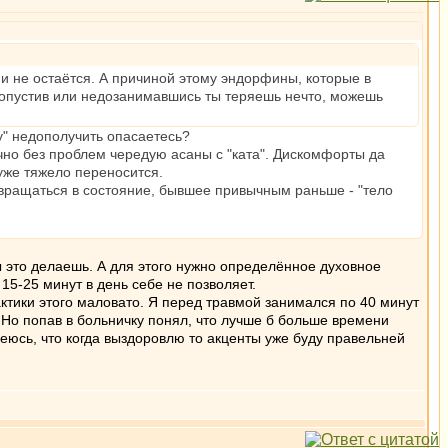
ни не остаётся. А причиной этому эндорфины, которые в
пропустив или недозанимавшись ты теряешь нечто, можешь
у" недополучить опасаетесь?
чно без проблем чередую асаны с "ката". Дискомфорты да
 уже тяжело переносится.
возвращаться в состояние, бывшее привычным раньше - "тело
 это делаешь. А для этого нужно определённое духовное
15-25 минут в день себе не позволяет.
актики этого маловато. Я перед травмой занимался по 40 минут
 Но попав в больничку понял, что лучше б больше времени
деюсь, что когда выздоровлю то акценты уже буду правельней