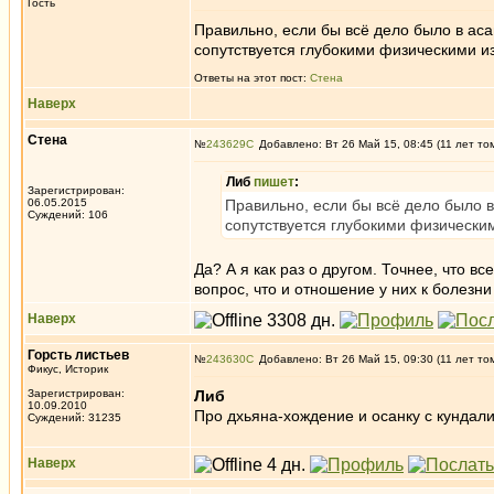
Гость
Правильно, если бы всё дело было в аса
сопутствуется глубокими физическими и
Ответы на этот пост:
Стена
Наверх
Стена
№
243629
Добавлено: Вт 26 Май 15, 08:45 (11 лет то
Либ
пишет
:
Зарегистрирован:
06.05.2015
Правильно, если бы всё дело было в
Суждений: 106
сопутствуется глубокими физически
Да? А я как раз о другом. Точнее, что 
вопрос, что и отношение у них к болезни
Наверх
Горсть листьев
№
243630
Добавлено: Вт 26 Май 15, 09:30 (11 лет то
Фикус, Историк
Зарегистрирован:
Либ
10.09.2010
Про дхьяна-хождение и осанку с кундал
Суждений: 31235
Наверх