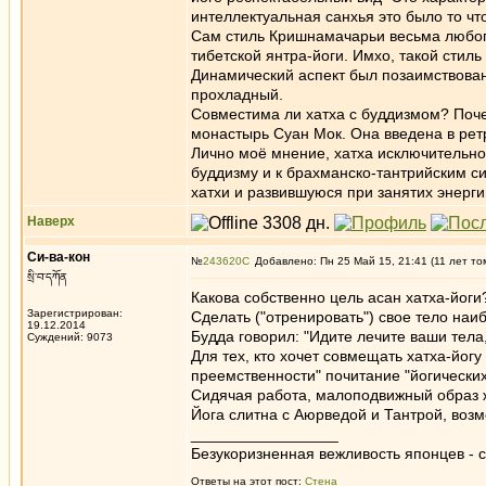
интеллектуальная санхья это было то чт
Сам стиль Кришнамачарьи весьма любопыт
тибетской янтра-йоги. Имхо, такой стил
Динамический аспект был позаимствован
прохладный.
Совместима ли хатха с буддизмом? Почем
монастырь Суан Мок. Она введена в рет
Лично моё мнение, хатха исключительно
буддизму и к брахманско-тантрийским с
хатхи и развившуюся при занятих энерги
Наверх
Си-ва-кон
№
243620
Добавлено: Пн 25 Май 15, 21:41 (11 лет то
སྲི་བ་དཀོན
Какова собственно цель асан хатха-йоги
Зарегистрирован:
Сделать ("отренировать") свое тело наи
19.12.2014
Будда говорил: "Идите лечите ваши тела
Суждений: 9073
Для тех, кто хочет совмещать хатха-йог
преемственности" почитание "йогически
Сидячая работа, малоподвижный образ ж
Йога слитна с Аюрведой и Тантрой, воз
_________________
Безукоризненная вежливость японцев - с
Ответы на этот пост:
Стена