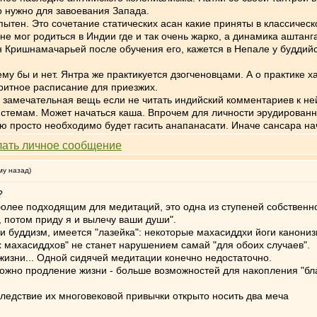
о нужно для завоевания Запада.
ен. Это сочетание статических асан какие приняты в классическо
ь не мог родиться в Индии где и так очень жарко, а динамика ашта
 Кришнамачарьей после обучения его, кажется в Непале у буддийс
у бы и нет. Янтра же практикуется дзогченовцами. А о практике х
ритное расписание для приезжих.
 замечательная вещь если не читать индийский комментариев к ней
истемам. Может начаться каша. Впрочем для личности эрудированно
ю просто необходимо будет гасить анапанасати. Иначе сансара на
му назад)
?
более подходящим для медитаций, это одна из ступеней собственн
, потом приду я и вылечу ваши души".
у и буддизм, имеется "лазейка": некоторые махасиддхи йоги канониз
х махасиддхов" не станет нарушением самай "для обоих случаев".
изни... Одной сидячей медитации конечно недостаточно.
можно продление жизни - больше возможностей для накопления "бла
ледствие их многовековой привычки открыто носить два меча