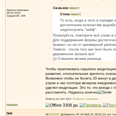
Си-ва-кон
пишет
:
Зарегистрирован:
06.05.2015
Стена
пишет
:
Суждений: 106
То есть, когда и тело в порядк
достаточном количестве выраба
недополучить "кайф".
Пожалуйста, повторите всё слово в 
Для поддержания формы достаточно 
бывают, но не от чрезмерной увлече
Тяжело - после того как тело было л
деревянное затекло все"
))) Слишком велика разница
Чтобы практиковать серьёзно медитацию
развитие, относительная зрелость сознан
Возможно чтобы не болеть 20 минут в де
утром и час-полтора вечером ежедневно
уделял медитации. Это то, что всегда с
расставлять. Надеюсь конечно
Ответы на этот пост:
Си-ва-кон
,
Си-ва-кон
Наверх
Либ
№
243628
Добавлено: Вт 26 Май 15, 08:20 (11 лет то