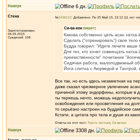
Наверх
Стена
№
243621
Добавлено: Пн 25 Май 15, 22:12 (11 лет то
Си-ва-кон
пишет
:
Зарегистрирован:
06.05.2015
Какова собственно цель асан хатха-
Суждений: 106
Сделать ("отренировать") свое тело
Будда говорил: "Идите лечите ваши 
Для тех, кто хочет совмещать хатха
преемственности" почитание "йогиче
Сидячая работа, малоподвижный обр
Йога слитна с Аюрведой и Тантрой, 
Все так, но есть здесь незаметная на п
даже сказал чрезмерное увлечение асана
причиной этому эндорфины, которые в д
ты теряешь нечто, можешь недополучить
освобождения или просветления на долго
то серьёзно настроен на буддийское сама
Кстати, а цитата про тела и души из как
Ответы на этот пост:
Горсть листьев
,
Си-ва-кон
Наверх