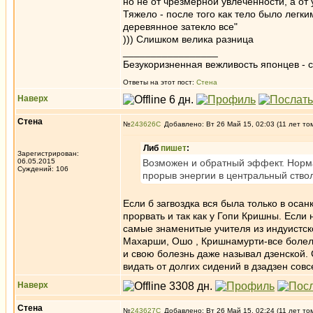
но не от чрезмерной увлеченности, а от
Тяжело - после того как тело было легки
деревянное затекло все"
))) Слишком велика разница
_________________
Безукоризненная вежливость японцев - с
Ответы на этот пост:
Стена
Наверх
Стена
№
243626
Добавлено: Вт 26 Май 15, 02:03 (11 лет то
Либ
пишет
:
Зарегистрирован:
06.05.2015
Возможен и обратный эффект. Норма
Суждений: 106
прорыв энергии в центральный ствол
Если б загвоздка вся была только в оса
прорвать и так как у Гопи Кришны. Если
самые знаменитые учителя из индуистск
Махарши, Ошо , Кришнамурти-все болели
и свою болезнь даже называл дзенской. 
видать от долгих сидений в дзадзен совс
Наверх
Стена
№
243627
Добавлено: Вт 26 Май 15, 02:24 (11 лет то