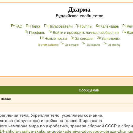
Дхарма
Буддийское сообщество
FAQ
Поиск
Пользователи
Группы
Календарь
Peг
Профиль
Войти и проверить личные сообщения
Вхo
Новые посты
За сегодня
За неделю
В этом разделе:
За сегодня
За неделю
За месяц
Сообщение
у назад)
крепления тела. Укрепляя тело, укрепляем сознание.
лотоса (полулотоса) и стойка на голове Ширшасана.
йоге чемпиона мира по акробатике, тренера сборной СССР и сбор
1114-shkola-vasiliya-skakuna-quotakademiya-zdorovogo-obraza-zhizniqu