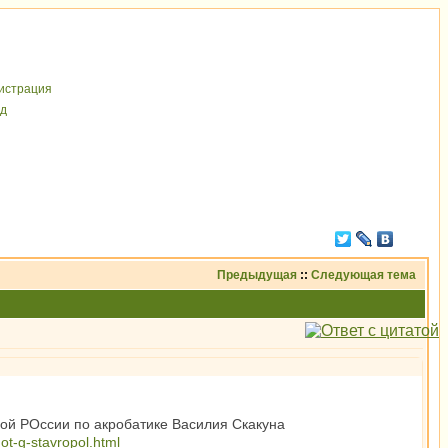
иcтрaция
д
Предыдущая
::
Следующая тема
ной РОссии по акробатике Василия Скакуна
ot-g-stavropol.html