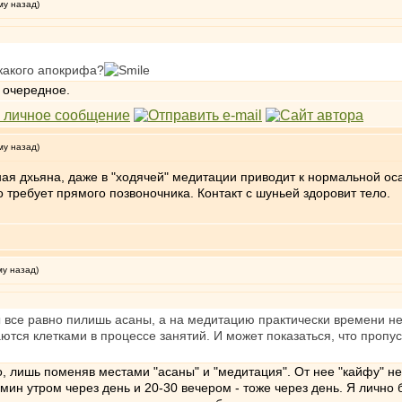
му назад)
 какого апокрифа?
 очередное.
му назад)
я дхьяна, даже в "ходячей" медитации приводит к нормальной оса
о требует прямого позвоночника. Контакт с шуньей здоровит тело.
му назад)
 ты все равно пилишь асаны, а на медитацию практически времени н
ются клетками в процессе занятий. И может показаться, что проп
о, лишь поменяв местами "асаны" и "медитация". От нее "кайфу" н
ин утром через день и 20-30 вечером - тоже через день. Я лично 