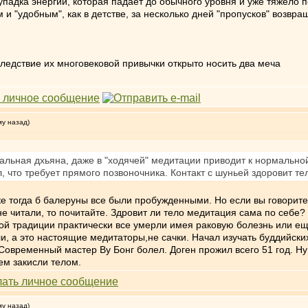
 упадка энергии, которая падает до обычного уровня и уже тяжело 
м и "удобным", как в детстве, за несколько дней "пропусков" возв
ледствие их многовековой привычки открыто носить два меча
му назад)
льная дхьяна, даже в "ходячей" медитации приводит к нормальной
, что требует прямого позвоночника. Контакт с шуньей здоровит те
нке тогда б балеруны все были пробужденными. Но если вы говорите
 не читали, то почитайте. Здровит ли тело медитация сама по себе
ой традиции практически все умерли имея раковую болезнь или е
, а это настоящие медитаторы,не сачки. Начал изучать буддийских
Современный мастер Ву Бонг болел. Доген прожил всего 51 год. Ну
ем закисли телом.
му назад)