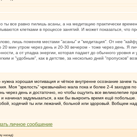
е но ты все равно пилишь асаны, а на медитацию практически време
тываются клетками в процессе занятий. И может показаться, что 
слово, лишь поменяв местами "асаны" и "медитация". От нее "кайф
20 мин утром через день и 20-30 вечером - тоже через день. Я ли
нности, а от упадка энергии, которая падает до обычного уровня и
егким и "удобным", как в детстве, за несколько дней "пропусков" 
 нужна хорошая мотивация и чёткое внутренне осознание зачем ты
ия. Моя "зрелость" чрезвычайно мала пока и более 2-4 заходов по 
нь через день и достаточно, но чтобы ощутить все великолепие пр
 и начинал задумыааться, а как бы выкроить время ещё побольше.
 тобой, ходячий ты или лежачий, больной или здоровый. Вобщем на
му назад)