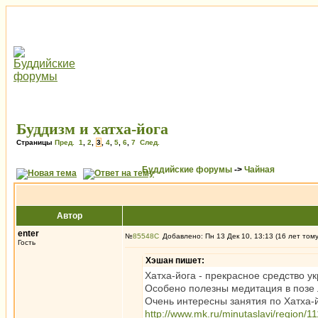
Буддизм и хатха-йога
Страницы
Пред.
1
,
2
,
3
,
4
,
5
,
6
,
7
След.
Буддийские форумы
->
Чайная
Автор
enter
№
85548
Добавлено: Пн 13 Дек 10, 13:13 (16 лет том
Гость
Хэшан пишет:
Хатха-йога - прекрасное средство у
Особено полезны медитация в позе 
Очень интересны занятия по Хатха-
http://www.mk.ru/minutaslavi/region/