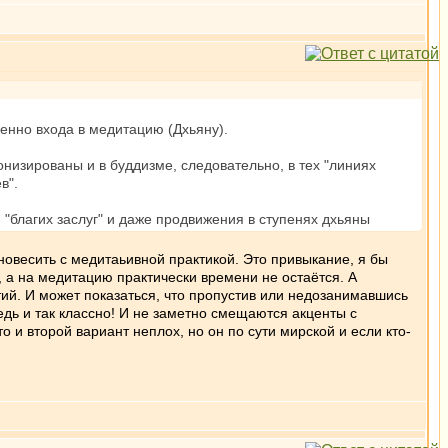
енно входа в медитацию (Дхьяну).
онизированы и в буддизме, следовательно, в тех "линиях
в".
"благих заслуг" и даже продвижения в ступенях дхьяны
новесить с медитаьивной практикой. Это привыкание, я бы
, а на медитацию практически времени не остаётся. А
ий. И может показаться, что пропустив или недозанимавшись
дь и так классно! И не заметно смещаются акценты с
 и второй вариант неплох, но он по сути мирской и если кто-