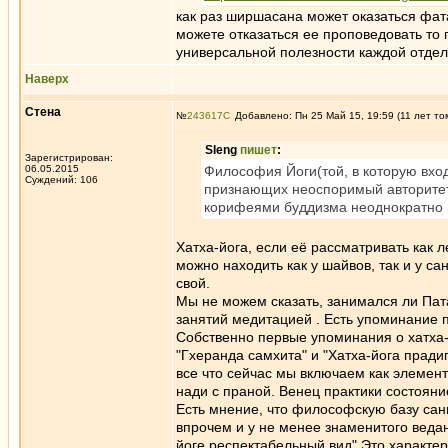
как раз ширшасана может оказаться фата
можете отказаться ее проповедовать то 
универсальной полезности каждой отдел
Наверх
Стена
№
243617
Добавлено: Пн 25 Май 15, 19:59 (11 лет то
Sleng
пишет
:
Зарегистрирован:
06.05.2015
Философия Йоги(той, в которую вход
Суждений: 106
признающих неоспоримый авторитет 
корифеями буддизма неоднократно п
Хатха-йога, если её рассматривать как
можно находить как у шайвов, так и у с
свой.
Мы не можем сказать, занимался ли Пата
занятий медитацией . Есть упоминание п
Собственно первые упоминания о хатха-й
"Гхеранда самхита" и "Хатха-йога пради
все что сейчас мы включаем как элемент
нади с праной. Венец практики состояни
Есть мнение, что философскую базу сан
впрочем и у не менее знаменитого ведан
йоге респектабельный вид" Это характер