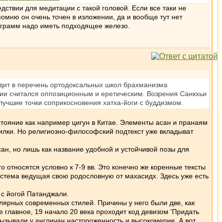
дствии для медитации с такой головой. Если все таки не
омню он очень точен в изложении, да и вообще тут нет
рограмм надо иметь подходящее железо.
ходит в перечень ортодоксальных школ брахманизма
ии считался оппозиционным и еретическим. Возрения Санкхьи
учшие точки соприкосновения хатха-йоги с буддизмом.
стояние как например цигун в Китае. Элементы асан и пранаям
опилки. Но религиозно-философский подтекст уже вкладыват
сан, но лишь как название удобной и устойчивой позы для
 относятся условно к 7-9 вв. Это конечно же коренные тексты
система ведущая свою родословную от махасидх. Здесь уже есть
 с йогой Патанджали.
лярных современных стилей. Причины у него были две, как
 главное, 19 начало 20 века проходит код девизом 'Придать
вызывали у англичан настороженность и высокомерие. А вот