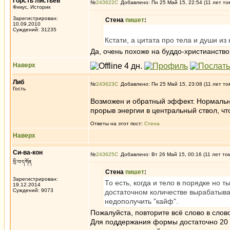
Горсть листьев
№
243622
Добавлено: Пн 25 Май 15, 22:54 (11 лет то
Фикус, Историк
Зарегистрирован:
Стена
пишет
:
10.09.2010
Суждений: 31235
Кстати, а цитата про тела и души из
Да, очень похоже на буддо-христианство
Наверх
Либ
№
243623
Добавлено: Пн 25 Май 15, 23:08 (11 лет то
Гость
Возможен и обратный эффект. Нормальна
прорыв энергии в центральный ствол, чт
Ответы на этот пост:
Стена
Наверх
Си-ва-кон
№
243625
Добавлено: Вт 26 Май 15, 00:16 (11 лет то
སྲི་བ་དཀོན
Стена
пишет
:
Зарегистрирован:
То есть, когда и тело в порядке но
19.12.2014
Суждений: 9073
достаточном количестве вырабатыва
недополучить "кайф".
Пожалуйста, повторите всё слово в слов
Для поддержания формы достаточно 20 м