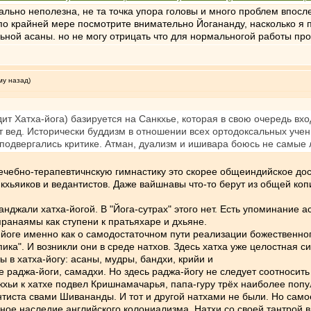
льно неполезна, не та точка упора головы и много проблем впосле
по крайней мере посмотрите внимательно Йогананду, насколько я п
ьной асаны. но не могу отрицать что для нормальногой работы п
му назад)
ит Хатха-йога) базируется на Санкхье, которая в свою очередь в
вед. Исторически буддизм в отношении всех ортодоксальных учен
одвергались критике. Атман, дуализм и ишивара боюсь не самые л
 лечебно-терапевтичнскую гимнастику это скорее общеиндийское до
анкхьяиков и ведантистов. Даже вайшнавы что-то берут из общей к
нджали хатха-йогой. В "Йога-сутрах" этого нет. Есть упоминание а
ранаямы как ступени к пратьяхаре и дхьяне.
оге именно как о самодостаточном пути реализации божественного
пика". И возникли они в среде натхов. Здесь хатха уже целостная 
ы в хатха-йогу: асаны, мудры, бандхи, крийи и
е раджа-йоги, самадхи. Но здесь раджа-йогу не следует соотносить
кхьи к хатхе подвел Кришнамачарья, папа-гуру трёх наиболее попу
тиста свами Шивананды. И тот и другой натхами не были. Но самое
ное наследие английского колониализма. Натхи со своей тантрой 