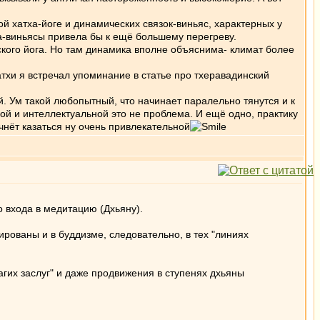
й хатха-йоге и динамических связок-виньяс, характерных у
нга-виньясы привела бы к ещё большему перегреву.
кого йога. Но там динамика вполне объяснима- климат более
атхи я встречал упоминание в статье про тхеравадинский
. Ум такой любопытный, что начинает паралельно тянутся и к
й и интеллектуальной это не проблема. И ещё одно, практику
чнёт казаться ну очень привлекательной
о входа в медитацию (Дхьяну).
ированы и в буддизме, следовательно, в тех "линиях
гих заслуг" и даже продвижения в ступенях дхьяны