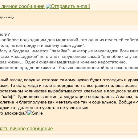
му назад)
йоги?
 наиболее подходящим для медитаций, это одна из ступеней собств
тела, потом приду я и вылечу ваши души".
-йогу и буддизм, имеется "лазейка": некоторые махасиддхи йоги кан
ских махасиддхов" не станет нарушением самай "для обоих случае
аз жизни... Одной сидячей медитации конечно недостаточно.
возможно продление жизни - больше возможностей для накопления 
ервый взгляд ловушка которую самому нужно будет отследить и урав
ми. То есть, когда и тело в порядке но ты все равно пилишь асаны
остаточном количестве вырабатываются клетками в процессе занят
 "кайф". Удлиняешь занятия, а медитацию сокращаешь. А зачем, ве
летие и благополучие как ментальное так и социальное. Вобщем-то
дхи тот должен это учесть и не увлекаться.
ого апокрифа?