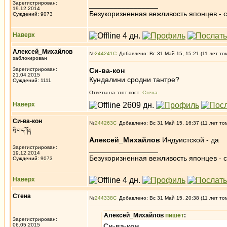
Зарегистрирован:
_________________
19.12.2014
Безукоризненная вежливость японцев - с
Суждений: 9073
Наверх
Алексей_Михайлов
№
244241
Добавлено: Вс 31 Май 15, 15:21 (11 лет то
заблокирован
Зарегистрирован:
Си-ва-кон
21.04.2015
Кундалини сродни тантре?
Суждений: 1111
Ответы на этот пост:
Стена
Наверх
Си-ва-кон
№
244263
Добавлено: Вс 31 Май 15, 16:37 (11 лет то
སྲི་བ་དཀོན
Алексей_Михайлов
Индуистской - да
Зарегистрирован:
_________________
19.12.2014
Безукоризненная вежливость японцев - с
Суждений: 9073
Наверх
Стена
№
244338
Добавлено: Вс 31 Май 15, 20:38 (11 лет то
Алексей_Михайлов
пишет
:
Зарегистрирован:
06.05.2015
Си-ва-кон