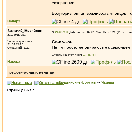
созерцании
_________________
Безукоризненная вежливость японцев - с
Наверх
Алексей_Михайлов
№
244379
Добавлено: Вс 31 Май 15, 22:25 (11 лет то
заблокирован
Зарегистрирован:
Си-ва-кон
21.04.2015
Нет, я просто не опираюсь на самоидент
Суждений: 1111
Ответы на этот пост:
Си-ва-кон
Наверх
Тред сейчас никто не читает.
Буддийские форумы
->
Чайная
Страница
6
из
7