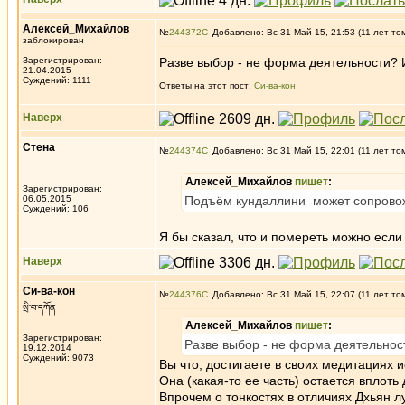
Алексей_Михайлов
№
244372
Добавлено: Вс 31 Май 15, 21:53 (11 лет то
заблокирован
Зарегистрирован:
Разве выбор - не форма деятельности? 
21.04.2015
Суждений: 1111
Ответы на этот пост:
Си-ва-кон
Наверх
Стена
№
244374
Добавлено: Вс 31 Май 15, 22:01 (11 лет то
Алексей_Михайлов
пишет
:
Зарегистрирован:
06.05.2015
Подъём кундаллини может сопрово
Суждений: 106
Я бы сказал, что и помереть можно если
Наверх
Си-ва-кон
№
244376
Добавлено: Вс 31 Май 15, 22:07 (11 лет то
སྲི་བ་དཀོན
Алексей_Михайлов
пишет
:
Зарегистрирован:
Разве выбор - не форма деятельнос
19.12.2014
Суждений: 9073
Вы что, достигаете в своих медитациях
Она (какая-то ее часть) остается впло
Впрочем о тонкостях в отличиях Дхьян л