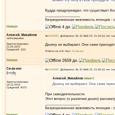
можно эту силу в себе пробудить. Но
Будда предупреждал, что существует бо
_________________
Безукоризненная вежливость японцев - с
Наверх
Алексей_Михайлов
№
244365
Добавлено: Вс 31 Май 15, 21:18 (11 лет то
заблокирован
Зарегистрирован:
Дхьяну не выбирают. Они сами приходят
21.04.2015
Суждений: 1111
Ответы на этот пост:
Си-ва-кон
Наверх
Си-ва-кон
№
244368
Добавлено: Вс 31 Май 15, 21:36 (11 лет то
སྲི་བ་དཀོན
Алексей_Михайлов
пишет
:
Зарегистрирован:
Дхьяну не выбирают. Они сами прих
19.12.2014
Суждений: 9073
При самодеятельности.
Этот вопрос (о различии дхьян) рассмат
_________________
Безукоризненная вежливость японцев - с
Наверх