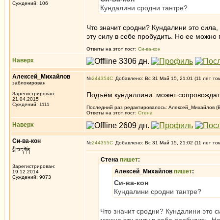
Суждений: 106
Кундалини сродни тантре?
Что значит сродни? Кундалини это сила,
эту силу в себе пробудить. Но ее можно 
Ответы на этот пост:
Си-ва-кон
Наверх
Алексей_Михайлов
№
244354
Добавлено: Вс 31 Май 15, 21:01 (11 лет то
заблокирован
Зарегистрирован:
Подъём кундаллини может сопровожда
21.04.2015
Суждений: 1111
Последний раз редактировалось: Алексей_Михайлов (Вс
Ответы на этот пост:
Стена
Наверх
Си-ва-кон
№
244355
Добавлено: Вс 31 Май 15, 21:02 (11 лет то
སྲི་བ་དཀོན
Стена
пишет
:
Зарегистрирован:
Алексей_Михайлов
пишет
:
19.12.2014
Суждений: 9073
Си-ва-кон
Кундалини сродни тантре?
Что значит сродни? Кундалини это с