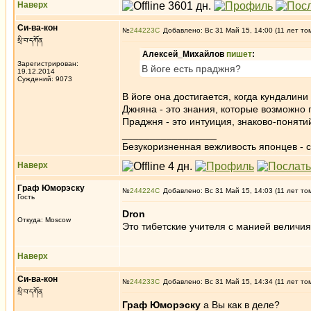
Наверх
Си-ва-кон
№
244223
Добавлено: Вс 31 Май 15, 14:00 (11 лет то
སྲི་བ་དཀོན
Алексей_Михайлов
пишет
:
Зарегистрирован:
В йоге есть праджня?
19.12.2014
Суждений: 9073
В йоге она достигается, когда кундалини
Джняна - это знания, которые возможно
Праджня - это интуиция, знаково-понят
_________________
Безукоризненная вежливость японцев - с
Наверх
Граф Юморэску
№
244224
Добавлено: Вс 31 Май 15, 14:03 (11 лет то
Гость
Dron
Откуда: Moscow
Это тибетские учителя с манией величия
Наверх
Си-ва-кон
№
244233
Добавлено: Вс 31 Май 15, 14:34 (11 лет то
སྲི་བ་དཀོན
Граф Юморэску
а Вы как в деле?