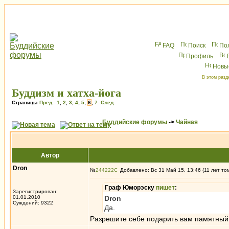
FAQ
Поиск
По
Профиль
Новы
В этом разд
Буддизм и хатха-йога
Страницы
Пред.
1
,
2
,
3
,
4
,
5
,
6
,
7
След.
Буддийские форумы
->
Чайная
Автор
Dron
№
244222
Добавлено: Вс 31 Май 15, 13:46 (11 лет то
Граф Юморэску
пишет
:
Зарегистрирован:
01.01.2010
Dron
Суждений: 9322
Да.
Разрешите себе подарить вам памятный 