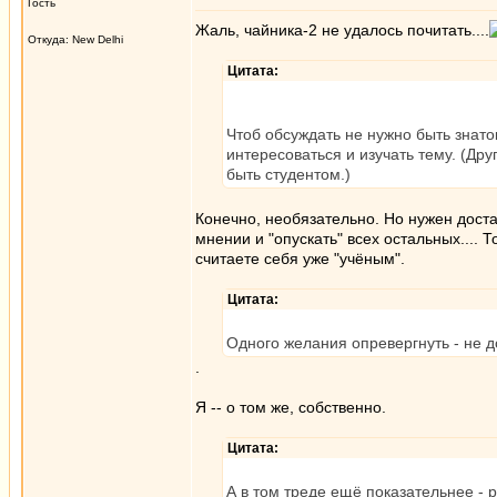
Гость
Жаль, чайника-2 не удалось почитать....
Откуда: New Delhi
Цитата:
Чтоб обсуждать не нужно быть знат
интересоваться и изучать тему. (Др
быть студентом.)
Конечно, необязательно. Но нужен доста
мнении и "опускать" всех остальных.... 
считаете себя уже "учёным".
Цитата:
Одного желания опревергнуть - не д
.
Я -- о том же, собственно.
Цитата:
А в том треде ещё показательнее - 