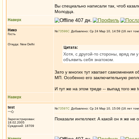
Вы специально написали так, чтоб казало
Молодца.
Наверх
Нико
№
73596
Добавлено: Ср 24 Мар 10, 14:59 (16 лет том
Гость
Откуда: New Delhi
Цитата:
Хотя, с другой-то стороны, вряд ли 
объявить себя знатоком.
Зато у многих тут хватает самомнения о
МП. Особенно его заключительную репли
И тут же на этом треде -- выпад того же t
Наверх
test
№
73597
Добавлено: Ср 24 Мар 10, 15:06 (16 лет том
一心
Показали интеллект. А какой он я же не 
Зарегистрирован:
18.02.2005
Суждений: 18709
Наверх