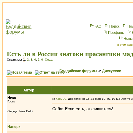
FAQ
Поиск
По
Профиль
Новы
В этом разд
Есть ли в России знатоки прасангики м
Страницы
1
,
2
,
3
,
4
,
5
,
6
След.
Буддийские форумы
->
Дискуссии
Автор
Нико
№
73579
Добавлено: Ср 24 Мар 10, 01:10 (16 лет том
Гость
Сабж. Если есть, откликнитесь!
Откуда: New Delhi
Наверх