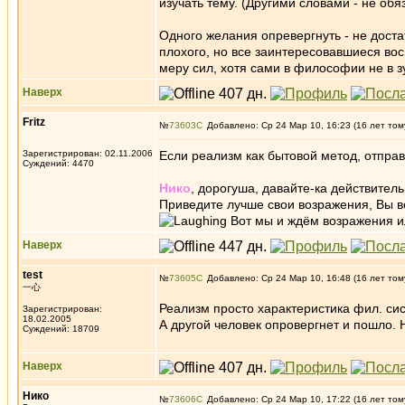
изучать тему. (Другими словами - не об
Одного желания опревергнуть - не доста
плохого, но все заинтересовавшиеся во
меру сил, хотя сами в философии не в з
Наверх
Fritz
№
73603
Добавлено: Ср 24 Мар 10, 16:23 (16 лет том
Зарегистрирован: 02.11.2006
Если реализм как бытовой метод, отправ
Суждений: 4470
Нико
, дорогуша, давайте-ка действитель
Приведите лучше свои возражения, Вы ве
Вот мы и ждём возражения и
Наверх
test
№
73605
Добавлено: Ср 24 Мар 10, 16:48 (16 лет том
一心
Реализм просто характеристика фил. сис
Зарегистрирован:
18.02.2005
А другой человек опровергнет и пошло. 
Суждений: 18709
Наверх
Нико
№
73606
Добавлено: Ср 24 Мар 10, 17:22 (16 лет том