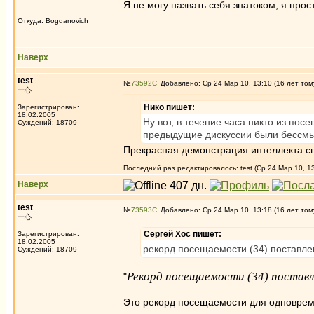
Я не могу назвать себя знатоком, я про
Откуда: Bogdanovich
Наверх
test
№
73592
Добавлено: Ср 24 Мар 10, 13:10 (16 лет том
一心
Нико пишет:
Зарегистрирован:
18.02.2005
Ну вот, в течение часа никто из пос
Суждений: 18709
предыдущие дискуссии были бессмыс
Прекрасная демонстрация интеллекта с
Последний раз редактировалось: test (Ср 24 Мар 10, 13
Наверх
test
№
73593
Добавлено: Ср 24 Мар 10, 13:18 (16 лет том
一心
Сергей Хос пишет:
Зарегистрирован:
18.02.2005
рекорд посещаемости (34) поставлен
Суждений: 18709
Рекорд посещаемости (34) поставл
"
Это рекорд посещаемости для одновреме