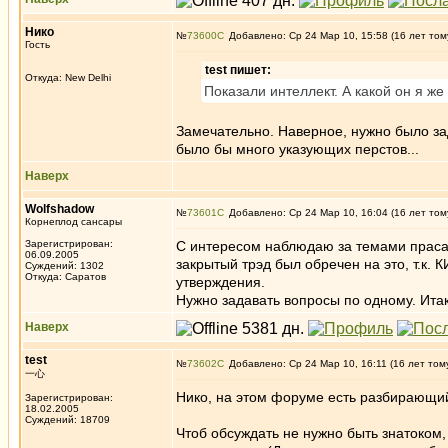
Нико
№
73600
Добавлено: Ср 24 Мар 10, 15:58 (16 лет том
Гость
test пишет:
Откуда: New Delhi
Показали интеллект. А какой он я же
Замечательно. Наверное, нужно было зада
было бы много указующих перстов...
Наверх
Wolfshadow
№
73601
Добавлено: Ср 24 Мар 10, 16:04 (16 лет том
Корнеплод сансары
Зарегистрирован:
С интересом наблюдаю за темами прасан
06.09.2005
закрытый трэд был обречен на это, т.к.
Суждений: 1302
Откуда: Саратов
утверждения.
Нужно задавать вопросы по одному. Ита
Наверх
test
№
73602
Добавлено: Ср 24 Мар 10, 16:11 (16 лет том
一心
Нико, на этом форуме есть разбирающийс
Зарегистрирован:
18.02.2005
Суждений: 18709
Чтоб обсуждать не нужно быть знатоком