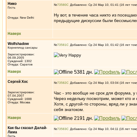
Нико
№
73580
Добавлено: Ср 24 Мар 10, 01:41 (16 лет том
Гость
Ну вот, в течение часа никто из посещаю
Откуда: New Delhi
предыдущие дискуссии были бессмысленн
Наверх
Wolfshadow
№
73581
Добавлено: Ср 24 Мар 10, 01:42 (16 лет том
Корнеплод сансары
Зарегистрирован:
06.09.2005
Суждений: 1302
Откуда: Саратов
Наверх
Сергей Хос
№
73582
Добавлено: Ср 24 Мар 10, 03:04 (16 лет том
Зарегистрирован:
Час - это вообще не срок для форума, у
07.04.2007
Через недельку посмотрим, может кто и 
Суждений: 1688
Откуда: Москва
Хотя, с другой-то стороны, вряд ли у зн
себя знатоком.
Наверх
Как бы сказал Далай-
№
73583
Добавлено: Ср 24 Мар 10, 04:11 (16 лет том
Лама
Гость