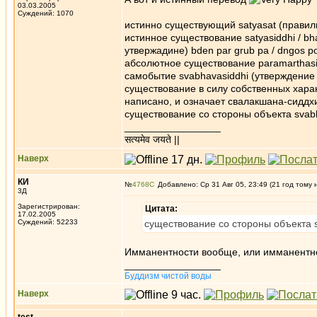
03.03.2005
Суждений: 1070
истинно существующий satyasat (правиль
истинное существование satyasiddhi / bh
утвержадине) bden par grub pa / dngos p
абсолютное существование paramarthasi
самобытие svabhavasiddhi (утверждение 
существование в силу собственных характ
написано, и означает свалакшана-сиддхи 
существование со стороны объекта svabh
_________________
सत्यमेव जयते ||
Наверх
КИ
№
4768
Добавлено: Ср 31 Авг 05, 23:49 (21 год тому 
3Д
Зарегистрирован:
Цитата:
17.02.2005
Суждений: 52233
существование со стороны объекта s
Имманентности вообще, или имманентнос
_________________
Буддизм чистой воды
Наверх