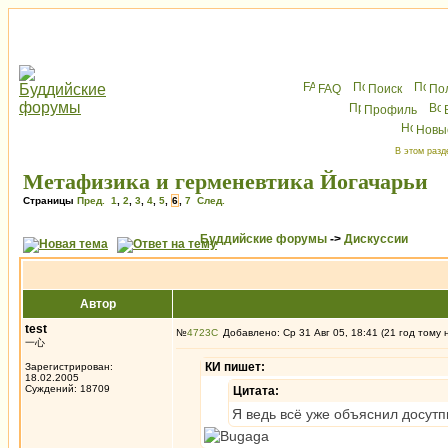
FAQ
Поиск
По
Профиль
Новы
В этом разд
Метафизика и герменевтика Йогачарьи
Страницы
Пред.
1
,
2
,
3
,
4
,
5
,
6
,
7
След.
Буддийские форумы
->
Дискуссии
Автор
test
№
4723
Добавлено: Ср 31 Авг 05, 18:41 (21 год тому 
一心
КИ пишет:
Зарегистрирован:
18.02.2005
Суждений: 18709
Цитата:
Я ведь всё уже объяснил досутп