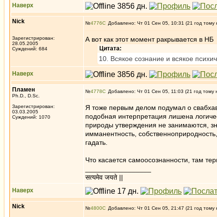
Наверх
Nick
№
4776
Добавлено: Чт 01 Сен 05, 10:31 (21 год тому 
Зарегистрирован:
А вот как этот момент ракрывается в НБ
28.05.2005
Цитата:
Суждений: 684
10. Всякое сознание и всякое псих
Наверх
Пламен
№
4778
Добавлено: Чт 01 Сен 05, 11:03 (21 год тому 
Ph.D., D.Sc.
Зарегистрирован:
Я тоже первым делом подумал о свабхав
03.03.2005
подобная интерпретация лишена логичес
Суждений: 1070
природы утверждения не занимаются, зн
имманентность, собственноприродность, 
гадать.
Что касается самоосознанности, там тер
_________________
सत्यमेव जयते ||
Наверх
Nick
№
4800
Добавлено: Чт 01 Сен 05, 21:47 (21 год тому 