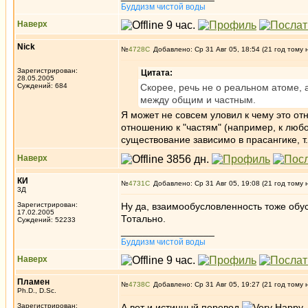
Буддизм чистой воды
Наверх
Nick
№
4728
Добавлено: Ср 31 Авг 05, 18:54 (21 год тому 
Зарегистрирован:
Цитата:
28.05.2005
Суждений: 684
Скорее, речь не о реальном атоме, 
между общим и частным.
Я может не совсем уловил к чему это от
отношению к "частям" (например, к лю
существование зависимо в прасангике, т.
Наверх
КИ
№
4731
Добавлено: Ср 31 Авг 05, 19:08 (21 год тому 
3Д
Зарегистрирован:
Ну да, взаимообусловленность тоже обус
17.02.2005
Тотально.
Суждений: 52233
_________________
Буддизм чистой воды
Наверх
Пламен
№
4738
Добавлено: Ср 31 Авг 05, 19:27 (21 год тому 
Ph.D., D.Sc.
Зарегистрирован:
А вот и истинный перевод