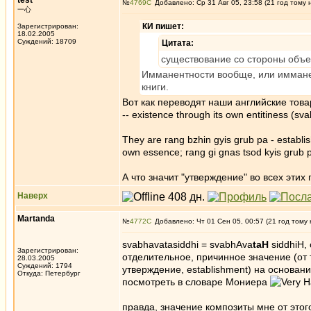
test
№
4769
Добавлено: Ср 31 Авг 05, 23:58 (21 год тому 
一心
КИ пишет:
Зарегистрирован:
18.02.2005
Суждений: 18709
Цитата:
существование со стороны объек
Имманентности вообще, или имманен
книги.
Вот как переводят наши английские тов
-- existence through its own entitiness (sv
They are rang bzhin gyis grub pa - establi
own essence; rang gi gnas tsod kyis grub p
А что значит "утверждение" во всех эти
Наверх
Martanda
№
4772
Добавлено: Чт 01 Сен 05, 00:57 (21 год тому 
svabhavatasiddhi = svabhAva
taH
siddhiH,
Зарегистрирован:
отделительное, причинное значение (от т
28.03.2005
Суждений: 1794
утверждение, establishment) на основан
Откуда: Петербург
посмотреть в словаре Мониера
правда, значение композиты мне от этого