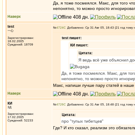
Да, я тоже посмеялся. Макс, для того чт
непонятно, то можно просто игнорироват
Наверх
test
№
4724
Добавлено: Ср 31 Авг 05, 18:43 (21 год тому 
一心
test пишет:
Зарегистрирован:
18.02.2005
Суждений: 18709
КИ пишет:
Цитата:
Я ведь всё уже объяснил до
Да, я тоже посмеялся. Макс, для тог
непонятно, то можно просто игнорир
Макс, напиши лучше пару статей в наше
Наверх
КИ
№
4726
Добавлено: Ср 31 Авг 05, 18:48 (21 год тому 
3Д
Зарегистрирован:
Цитата:
17.02.2005
Суждений: 52233
про "тупых тибетцев"
Где? И кто сказал, реализм это обязате
_________________