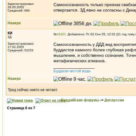
Зарегистрирован:
Самоосознаность только признак свабхавн
28.05.2005
отвергается. ЗД явно не согласны с Дек
Суждений: 684
Наверх
КИ
№
4830
Добавлено: Пт 02 Сен 05, 12:32 (21 год тому 
3Д
Зарегистрирован:
Самоосознанность у ДДД вид восприятия,
17.02.2005
буддистов намного более глубокая рефле
Суждений: 52233
мышление, и собственно сознание. Точне
метафизических атманов.
_________________
Буддизм чистой воды
Наверх
Тред сейчас никто не читает.
Буддийские форумы
->
Дискуссии
Страница
6
из
7