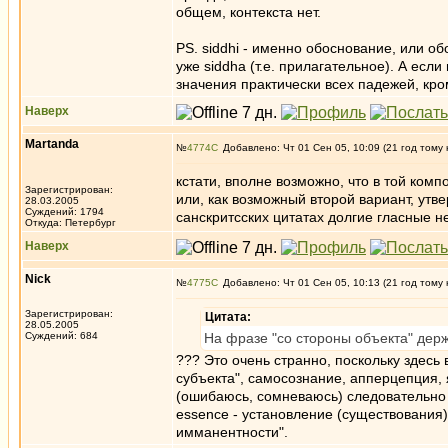
общем, контекста нет.
PS. siddhi - именно обоснование, или об
уже siddha (т.е. прилагательное). А есл
значения практически всех падежей, кро
Наверх
Martanda
№
4774
Добавлено: Чт 01 Сен 05, 10:09 (21 год тому 
кстати, вполне возможно, что в той комп
Зарегистрирован:
или, как возможный второй вариант, ут
28.03.2005
Суждений: 1794
санскритсских цитатах долгие гласные н
Откуда: Петербург
Наверх
Nick
№
4775
Добавлено: Чт 01 Сен 05, 10:13 (21 год тому 
Зарегистрирован:
Цитата:
28.05.2005
Суждений: 684
На фразе "со стороны объекта" держ
??? Это очень странно, поскольку здесь 
субъекта", самосознание, апперцепция, 
(ошибаюсь, сомневаюсь) следовательно су
essence - установление (существования
имманентности".