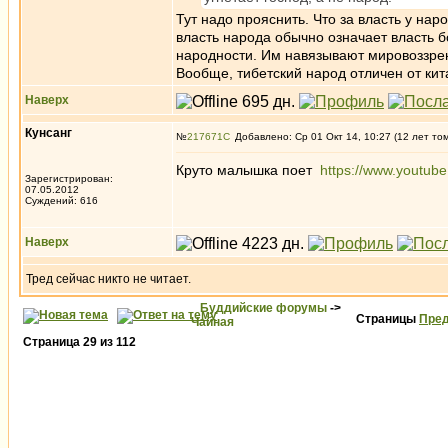
Тут надо прояснить. Что за власть у нар
власть народа обычно означает власть б
народности. Им навязывают мировоззрен
Вообще, тибетский народ отличен от ки
Наверх
Кунсанг
№
217671
Добавлено: Ср 01 Окт 14, 10:27 (12 лет то
Круто малышка поет
https://www.youtub
Зарегистрирован:
07.05.2012
Суждений: 616
Наверх
Тред сейчас никто не читает.
Буддийские форумы
->
Страницы
Пред
Чайная
Страница
29
из
112