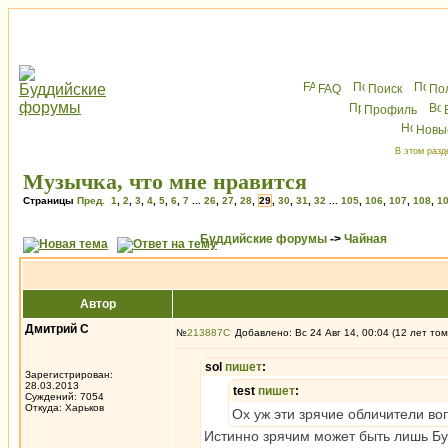
FAQ
Поиск
По
Профиль
Новы
В этом разд
Музычка, что мне нравится
Страницы
Пред.
1
,
2
,
3
,
4
,
5
,
6
,
7
...
26
,
27
,
28
,
29
,
30
,
31
,
32
...
105
,
106
,
107
,
108
,
1
Буддийские форумы
->
Чайная
Автор
Дмитрий С
№
213887
Добавлено: Вс 24 Авг 14, 00:04 (12 лет том
sol
пишет
:
Зарегистрирован:
28.03.2013
test
пишет
:
Суждений: 7054
Откуда: Харьков
Ох уж эти зрячие обличители в
Истинно зрячим может быть лишь Б