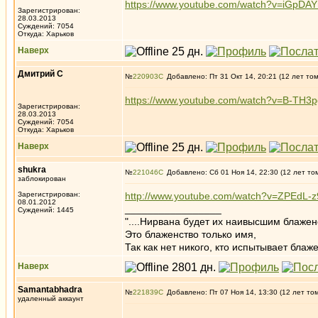
https://www.youtube.com/watch?v=iGpDAY
Зарегистрирован:
28.03.2013
Суждений: 7054
Откуда: Харьков
Наверх
Дмитрий С
№
220903
Добавлено: Пт 31 Окт 14, 20:21 (12 лет то
https://www.youtube.com/watch?v=B-TH3
Зарегистрирован:
28.03.2013
Суждений: 7054
Откуда: Харьков
Наверх
shukra
№
221046
Добавлено: Сб 01 Ноя 14, 22:30 (12 лет то
заблокирован
Зарегистрирован:
http://www.youtube.com/watch?v=ZPEdL-
08.01.2012
_________________
Суждений: 1445
"....Нирвана будет их наивысшим блажен
Это блаженство только имя,
Так как нет никого, кто испытывает блаже
Наверх
Samantabhadra
№
221839
Добавлено: Пт 07 Ноя 14, 13:30 (12 лет то
удаленный аккаунт