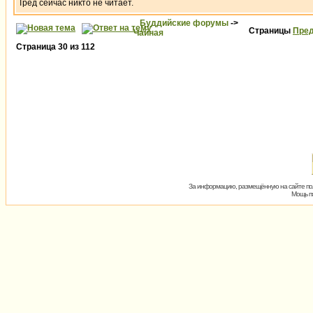
Тред сейчас никто не читает.
Буддийские форумы
->
Страницы
Пред
Чайная
Страница
30
из
112
За информацию, размещённую на сайте пол
Мощь пх