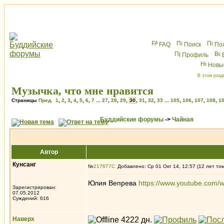
FAQ
Поиск
По
Профиль
Новы
В этом разд
Музычка, что мне нравится
Страницы
Пред.
1
,
2
,
3
,
4
,
5
,
6
,
7
...
27
,
28
,
29
,
30
,
31
,
32
,
33
...
105
,
106
,
107
,
108
,
1
Буддийские форумы
->
Чайная
Автор
Кунсанг
№
217677
Добавлено: Ср 01 Окт 14, 12:57 (12 лет то
Юлия Вепрева
https://www.youtube.com
Зарегистрирован:
07.05.2012
Суждений: 616
Наверх