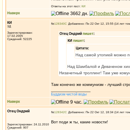
Ответы на этот пост:
КИ
Наверх
КИ
№
128340
Добавлено: Пн 22 Окт 12, 15:55 (14 лет то
3Д
Зарегистрирован:
Отец Ондрий
пишет
:
17.02.2005
Суждений: 52225
КИ
пишет
:
Цитата:
Над самой утопией можно п
Над Шамбалой и Деваченом хих
Низачетный троллинг! Там уже кому
Там конечно же коммунизм - лучший стр
_________________
Буддизм чистой воды
Наверх
Отец Ондрий
№
128342
Добавлено: Пн 22 Окт 12, 18:34 (14 лет то
Вот поди ж ты, какие новости!
Зарегистрирован: 24.11.2010
Суждений: 907