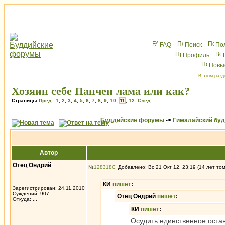
FAQ
Поиск
По
Профиль
Новы
В этом разд
Хозяин себе Панчен лама или как?
Страницы
Пред.
1
,
2
,
3
,
4
,
5
,
6
,
7
,
8
,
9
,
10
,
11
,
12
След.
Буддийские форумы
->
Гималайский бу
Автор
Отец Ондрий
№
128318
Добавлено: Вс 21 Окт 12, 23:19 (14 лет то
КИ
пишет
:
Зарегистрирован: 24.11.2010
Суждений: 907
Отец Ондрий
пишет
:
Откуда: ...
КИ
пишет
:
Осудить единственное оста