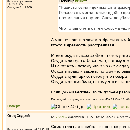
Dondhup
пишет
:
Зарегистрирован:
18.02.2005
"Нацисты были идейные анти-демокр
Суждений: 18709
Голосовать могли только идейно пра
против линии партии. Сначала убива
Что то мы опять от тем форума ушл
ид
А мне не понятно зачем отбрасывать
кто-то в древности расстреливал.
людей
Может осудить всех
- потому что
любую идеологию
Осудить
, потому чт
жить
живые
И не
- потому что
люди у
Осудить право и законы, потому что быв
Осудить кулинарию, потому что повара т
Осудить автомобили, потому что из-за н
Если умный человек, то он должен разо
Последний раз редактировалось: test (Пн 22 Окт 12, 00
Наверх
Отец Ондрий
№
128329
Добавлено: Пн 22 Окт 12, 00:35 (14 лет то
Самая главная ошибка - в попытке реа
Зарегистрирован: 24.11.2010