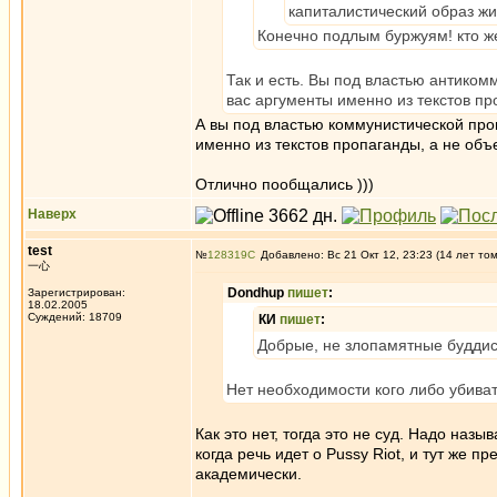
капиталистический образ ж
Конечно подлым буржуям! кто ж
Так и есть. Вы под властью антиком
вас аргументы именно из текстов пр
А вы под властью коммунистической проп
именно из текстов пропаганды, а не объ
Отлично пообщались )))
Наверх
test
№
128319
Добавлено: Вс 21 Окт 12, 23:23 (14 лет то
一心
Dondhup
пишет
:
Зарегистрирован:
18.02.2005
Суждений: 18709
КИ
пишет
:
Добрые, не злопамятные буддист
Нет необходимости кого либо убиват
Как это нет, тогда это не суд. Надо наз
когда речь идет о Pussy Riot, и тут же п
академически.