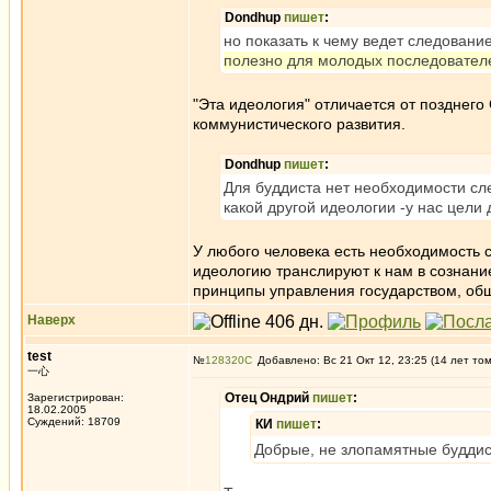
Dondhup
пишет
:
но показать к чему ведет следовани
полезно для молодых последовател
"Эта идеология" отличается от позднег
коммунистического развития.
Dondhup
пишет
:
Для буддиста нет необходимости сл
какой другой идеологии -у нас цели 
У любого человека есть необходимость с
идеологию транслируют к нам в сознани
принципы управления государством, обще
Наверх
test
№
128320
Добавлено: Вс 21 Окт 12, 23:25 (14 лет то
一心
Отец Ондрий
пишет
:
Зарегистрирован:
18.02.2005
Суждений: 18709
КИ
пишет
:
Добрые, не злопамятные буддист