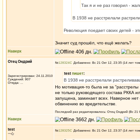
Так я и не раз говорил - жал
В 1938 не расстрелали растрел
Революция поедает своих детей - э
Значит суд прошёл, что ещё желать?
Наверх
Отец Ондрий
№
128324
Добавлено: Вс 21 Окт 12, 23:35 (14 лет то
test
пишет
:
Зарегистрирован: 24.11.2010
Суждений: 907
В 1938 не расстрелали растреливав
Откуда: ...
Но мотивация-то была не за "расстрелы в
не только руководящего состава РККА и
запущена, заминает всех. Наверное нет 
обвинению во вредительстве.
Последний раз редактировалось: Отец Ондрий (Вс 21 Ок
Наверх
test
№
128325
Добавлено: Вс 21 Окт 12, 23:37 (14 лет то
一心