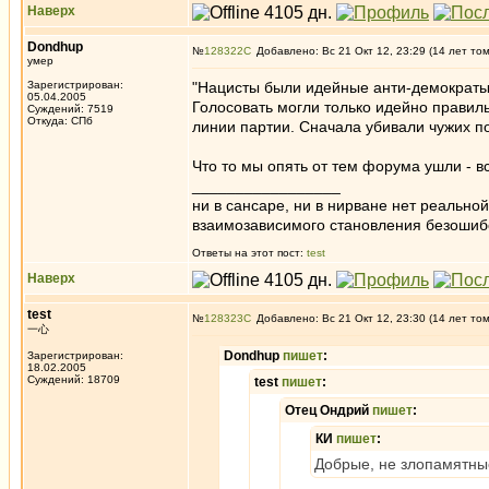
Наверх
Dondhup
№
128322
Добавлено: Вс 21 Окт 12, 23:29 (14 лет то
умер
Зарегистрирован:
"Нацисты были идейные анти-демократы,
05.04.2005
Голосовать могли только идейно правиль
Суждений: 7519
Откуда: СПб
линии партии. Сначала убивали чужих по
Что то мы опять от тем форума ушли - 
_________________
ни в сансаре, ни в нирване нет реально
взаимозависимого становления безоши
Ответы на этот пост:
test
Наверх
test
№
128323
Добавлено: Вс 21 Окт 12, 23:30 (14 лет то
一心
Dondhup
пишет
:
Зарегистрирован:
18.02.2005
Суждений: 18709
test
пишет
:
Отец Ондрий
пишет
:
КИ
пишет
:
Добрые, не злопамятные