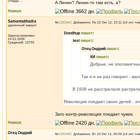
Откуда: ...
А Ленин? Ленин-то там есть, а?
Наверх
Samantabhadra
№
128344
Добавлено: Пн 22 Окт 12, 22:11 (14 лет то
удаленный аккаунт
Dondhup
пишет
:
Зарегистрирован:
10.01.2009
test
пишет
:
Суждений: 10755
Отец Ондрий
пишет
:
КИ
пишет
:
Добрые, не злопамятные
Так я и не раз говорил - жал
В 1938 не расстрелали растрел
Революция поедает своих детей - э
Зато контр-революция поедает чужих.
Наверх
Отец Ондрий
№
128349
Добавлено: Вт 23 Окт 12, 00:59 (14 лет то