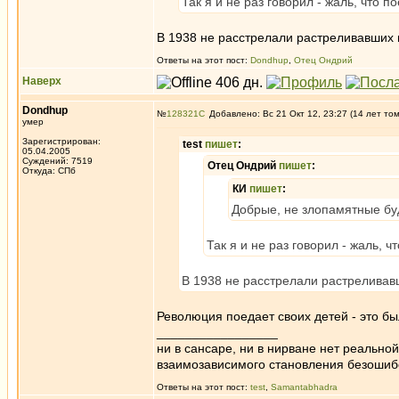
Так я и не раз говорил - жаль, что п
В 1938 не расстрелали растреливавших 
Ответы на этот пост:
Dondhup
,
Отец Ондрий
Наверх
Dondhup
№
128321
Добавлено: Вс 21 Окт 12, 23:27 (14 лет то
умер
Зарегистрирован:
test
пишет
:
05.04.2005
Суждений: 7519
Отец Ондрий
пишет
:
Откуда: СПб
КИ
пишет
:
Добрые, не злопамятные буд
Так я и не раз говорил - жаль, ч
В 1938 не расстрелали растреливав
Революция поедает своих детей - это б
_________________
ни в сансаре, ни в нирване нет реально
взаимозависимого становления безоши
Ответы на этот пост:
test
,
Samantabhadra