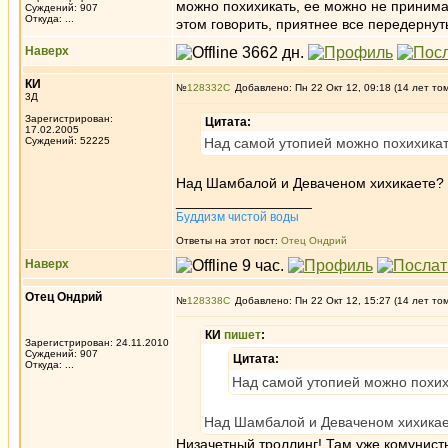
можно похихикать, ее можно не принимат
Суждений: 907
Откуда: ...
этом говорить, приятнее все передернут
Наверх
КИ
№
128332
Добавлено: Пн 22 Окт 12, 09:18 (14 лет то
3Д
Зарегистрирован:
Цитата:
17.02.2005
Суждений: 52225
Над самой утопией можно похихика
Над Шамбалой и Деваченом хихикаете?
_________________
Буддизм чистой воды
Ответы на этот пост:
Отец Ондрий
Наверх
Отец Ондрий
№
128338
Добавлено: Пн 22 Окт 12, 15:27 (14 лет то
КИ
пишет
:
Зарегистрирован: 24.11.2010
Суждений: 907
Цитата:
Откуда: ...
Над самой утопией можно похих
Над Шамбалой и Деваченом хихика
Низачетный троллинг! Там уже комунист