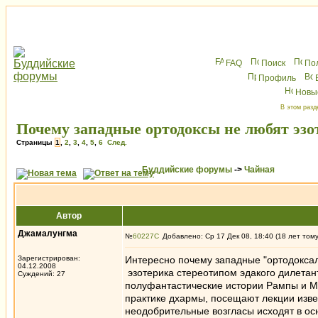
FAQ
Поиск
По
Профиль
Новы
В этом разд
Почему западные ортодоксы не любят эзо
Страницы
1
,
2
,
3
,
4
,
5
,
6
След.
Буддийские форумы
->
Чайная
Автор
Джамалунгма
№
60227
Добавлено: Ср 17 Дек 08, 18:40 (18 лет том
Зарегистрирован:
Интересно почему западные "ортодоксал
04.12.2008
эзотерика стереотипом эдакого дилетан
Суждений: 27
полуфантастические истории Рампы и Му
практике дхармы, посещают лекции извес
неодобрительные возгласы исходят в ос