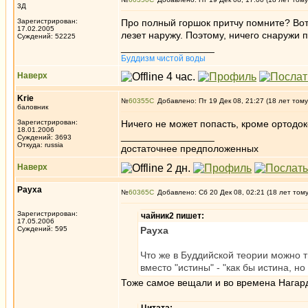
3Д
Зарегистрирован:
Про полный горшок притчу помните? Вот 
17.02.2005
лезет наружу. Поэтому, ничего снаружи п
Суждений: 52225
_________________
Буддизм чистой воды
Наверх
Krie
№
60355
Добавлено: Пт 19 Дек 08, 21:27 (18 лет тому
баловник
Зарегистрирован:
Ничего не может попасть, кроме ортодо
18.01.2006
_________________
Суждений: 3693
Откуда: russia
достаточнее предположенных
Наверх
Рауха
№
60365
Добавлено: Сб 20 Дек 08, 02:21 (18 лет том
Зарегистрирован:
чайник2 пишет:
17.05.2006
Суждений: 595
Рауха
Что же в Буддийской теории можно т
вместо "истины" - "как бы истина, но
Тоже самое вещали и во времена Нагард