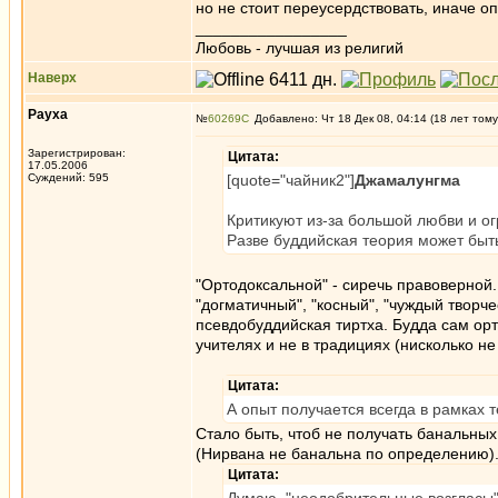
но не стоит переусердствовать, иначе о
_________________
Любовь - лучшая из религий
Наверх
Рауха
№
60269
Добавлено: Чт 18 Дек 08, 04:14 (18 лет тому
Зарегистрирован:
Цитата:
17.05.2006
Суждений: 595
[quote="чайник2"]
Джамалунгма
Критикуют из-за большой любви и ог
Разве буддийская теория может быть
"Ортодоксальной" - сиречь правоверной
"догматичный", "косный", "чуждый творч
псевдобуддийская тиртха. Будда сам орт
учителях и не в традициях (нисколько не
Цитата:
А опыт получается всегда в рамках 
Стало быть, чтоб не получать банальны
(Нирвана не банальна по определению)
Цитата: