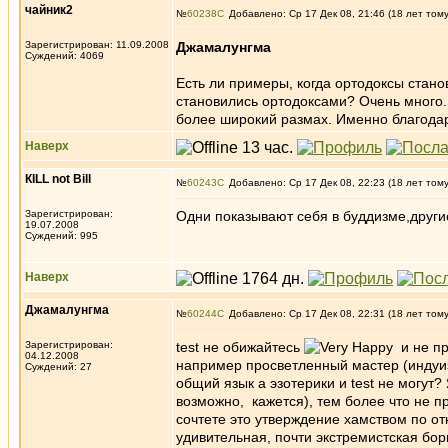
чайник2
№
60238
Добавлено: Ср 17 Дек 08, 21:46 (18 лет том
Зарегистрирован: 11.09.2008
Джамалунгма
Суждений: 4069
Есть ли примеры, когда ортодоксы стано
становились ортодоксами? Очень много.
более широкий размах. Именно благодар
Наверх
КILL not Вill
№
60243
Добавлено: Ср 17 Дек 08, 22:23 (18 лет том
Зарегистрирован:
Одни показывают себя в буддизме,други
19.07.2008
Суждений: 995
Наверх
Джамалунгма
№
60244
Добавлено: Ср 17 Дек 08, 22:31 (18 лет том
Зарегистрирован:
test не обижайтесь
и не пр
04.12.2008
например просветленный мастер (индуи
Суждений: 27
общий язык а эзотерики и test не могут?
возможно, кажется), тем более что не п
сочтете это утверждение хамством по о
удивительная, почти экстремистская бор