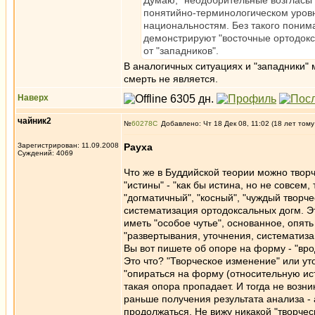
Думаю, "неодобрительные возгласы" 
понятийно-терминологическом уровн
национальностям. Без такого понима
демонстрируют "восточные ортодокс
от "западников".
В аналогичных ситуациях и "западники" 
смерть не является.
Наверх
чайник2
№
60278
Добавлено: Чт 18 Дек 08, 11:02 (18 лет тому
Зарегистрирован: 11.09.2008
Рауха
Суждений: 4069
Что же в Буддийской теории можно творч
"истины" - "как бы истина, но не совсем
"догматичный", "косный", "чуждый творч
систематизация ортодоксальных догм. Э
иметь "особое чутье", основанное, опять
"развертывания, уточнения, систематиза
Вы вот пишете об опоре на форму - "вроде
Это что? "Творческое изменение" или ут
"опираться на форму (относительную ис
такая опора пропадает. И тогда не возни
раньше получения результата анализа - а
продолжаться. Не вижу никакой "творческ