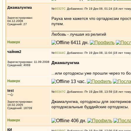
Джамалунгма
№
60327
Добавлено: Пт 19 Дек 08, 01:24 (18 лет тому
Зарегистрирован:
Рауха мне кажется что ортадоксам прост
04.12.2008
путем.
Суждений: 27
_________________
Любовь - лучшая из религий
Наверх
чайник2
№
60344
Добавлено: Пт 19 Дек 08, 11:04 (18 лет тому
Зарегистрирован: 11.09.2008
Джамалунгма
Суждений: 4069
...или ортодоксы уже прошли через то бо
Наверх
test
№
60347
Добавлено: Пт 19 Дек 08, 13:59 (18 лет тому
一心
Джамалунгма, ортодоксы для эзотериков
Зарегистрирован:
18.02.2005
ортодоксальные буддийские ортодоксы.
Суждений: 18709
Наверх
КИ
№
60350
Добавлено: Пт 19 Дек 08, 17:00 (18 лет тому