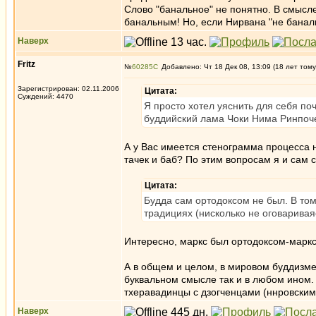
Слово "банальное" не понятно. В смысле -
банальным! Но, если Нирвана "не банальн
Наверх
Fritz
№
60285
Добавлено: Чт 18 Дек 08, 13:09 (18 лет тому
Зарегистрирован: 02.11.2006
Цитата:
Суждений: 4470
Я просто хотел уяснить для себя п
буддийский лама Чоки Нима Ринпоче 
А у Вас имеется стенограмма процесса 
тачек и баб? По этим вопросам я и сам 
Цитата:
Будда сам ортодоксом не был. В том 
традициях (нисколько не оговаривая
Интересно, маркс был ортодоксом-маркс
А в общем и целом, в мировом буддизме 
буквальном смысле так и в любом ином.
тхеравадинцы с дзогченцами (ннровским
Наверх