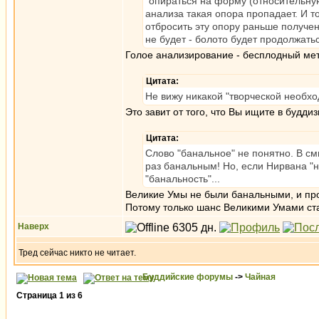
"опираться на форму (относительну
анализа такая опора пропадает. И то
отбросить эту опору раньше получен
не будет - болото будет продолжать
Голое анализирование - бесплодный мет
Цитата:
Не вижу никакой "творческой необход
Это завит от того, что Вы ищите в будд
Цитата:
Слово "банальное" не понятно. В смы
раз банальным! Но, если Нирвана "н
"банальность"...
Великие Умы не были банальными, и про
Потому только шанс Великими Умами стат
Наверх
Тред сейчас никто не читает.
Буддийские форумы
->
Чайная
Страница
1
из
6