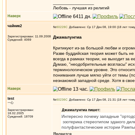
_________________
Любовь - лучшая из религий
Наверх
чайник2
№
60228
Добавлено: Ср 17 Дек 08, 19:00 (18 лет том
Зарегистрирован: 11.09.2008
Джамалунгма
Суждений: 4069
Критикуют из-за большой любви и огромн
Разве буддийская теория может быть не 
всегда в рамках теории, не выходит за е
Думаю, "неодобрительные возгласы" исхо
терминологическом уровне. Это относитс
понимания лучше мягко уйти от темы (по
незнакомой западной среде. Хотя в свое
Наверх
test
№
60236
Добавлено: Ср 17 Дек 08, 21:31 (18 лет том
一心
Джамалунгма пишет:
Зарегистрирован:
18.02.2005
Интересно почему западные "ортодо
Суждений: 18709
эзотерика стереотипом эдакого дил
полуфантастические истории Рамп
Является.