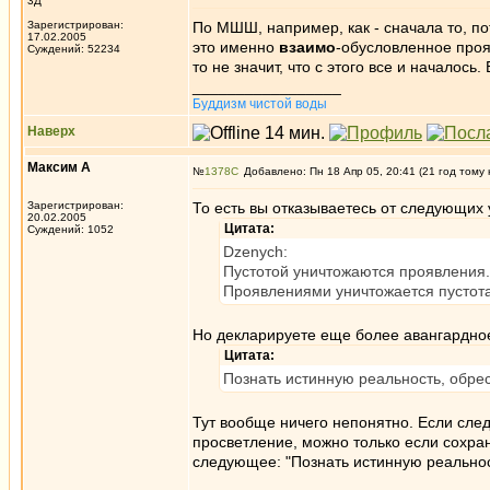
3Д
Зарегистрирован:
По МШШ, например, как - сначала то, пот
17.02.2005
это именно
взаимо
-обусловленное прояв
Суждений: 52234
то не значит, что с этого все и началось.
_________________
Буддизм чистой воды
Наверх
Максим А
№
1378
Добавлено: Пн 18 Апр 05, 20:41 (21 год тому 
Зарегистрирован:
То есть вы отказываетесь от следующих
20.02.2005
Цитата:
Суждений: 1052
Dzenych:
Пустотой уничтожаются проявления.
Проявлениями уничтожается пустота
Но декларируете еще более авангардно
Цитата:
Познать истинную реальность, обрес
Тут вообще ничего непонятно. Если следо
просветление, можно только если сохраня
следующее: "Познать истинную реальност