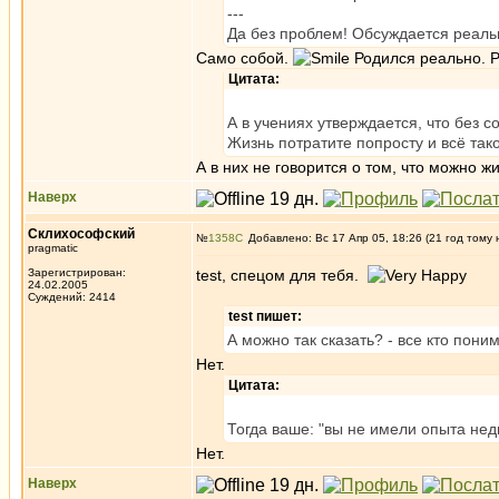
---
Да без проблем! Обсуждается реальн
Само собой.
Родился реально. Р
Цитата:
А в учениях утверждается, что без с
Жизнь потратите попросту и всё тако
А в них не говорится о том, что можно ж
Наверх
Склихософский
№
1358
Добавлено: Вс 17 Апр 05, 18:26 (21 год тому 
pragmatic
Зарегистрирован:
test, спецом для тебя.
24.02.2005
Суждений: 2414
test пишет:
А можно так сказать? - все кто пон
Нет.
Цитата:
Тогда ваше: "вы не имели опыта недв
Нет.
Наверх