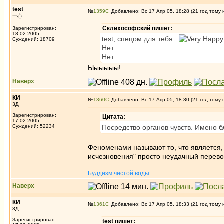
test
№
1359
Добавлено: Вс 17 Апр 05, 18:28 (21 год тому 
一心
Склихософский пишет:
Зарегистрирован:
18.02.2005
test, спецом для тебя.
Суждений: 18709
Нет.
Нет.
Ыыыыыы!
Наверх
КИ
№
1360
Добавлено: Вс 17 Апр 05, 18:30 (21 год тому 
3Д
Зарегистрирован:
Цитата:
17.02.2005
Суждений: 52234
Посредство органов чувств. Имено 
Феноменами называют то, что является, 
исчезновения" просто неудачный перево
_________________
Буддизм чистой воды
Наверх
КИ
№
1361
Добавлено: Вс 17 Апр 05, 18:33 (21 год тому 
3Д
Зарегистрирован:
test пишет: