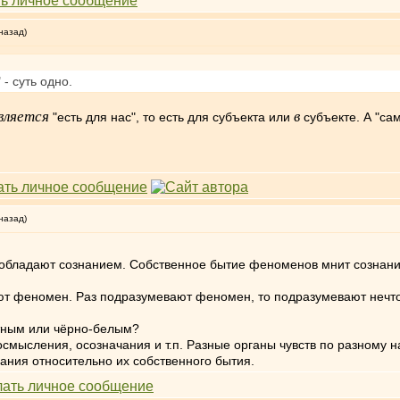
назад)
- суть одно.
вляется
в
"есть для нас", то есть для субъекта или
субъекте. А "са
назад)
 обладают сознанием. Собственное бытие феноменов мнит сознани
ают феномен. Раз подразумевают феномен, то подразумевают нечт
етным или чёрно-белым?
мысления, осозначания и т.п. Разные органы чувств по разному 
нания относительно их собственного бытия.