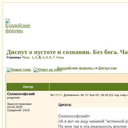
Диспут о пустоте и сознании. Без бога. Ча
Страницы
Пред.
1
,
2
,
3
,
4
,
5
,
6
,
7
След.
Буддийские форумы
->
Дискуссии
Автор
Склихософский
№
1357
Добавлено: Вс 17 Апр 05, 18:16 (21 год тому 
pragmatic
Зарегистрирован:
Цитата:
24.02.2005
Суждений: 2414
Склихософский>
//А я вот не ищу никакой "истинной р
По мне так и эта реальность вполне 