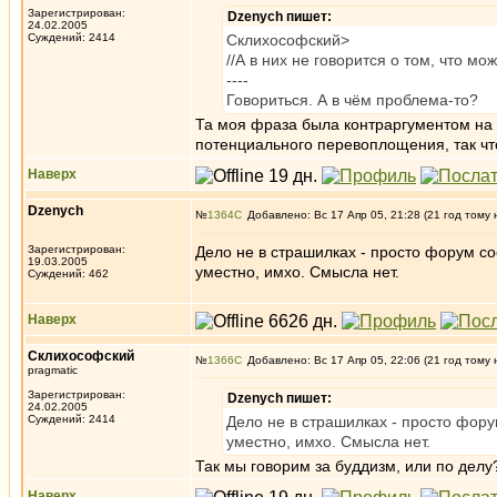
Зарегистрирован:
Dzenych пишет:
24.02.2005
Суждений: 2414
Склихософский>
//А в них не говорится о том, что мо
----
Говориться. А в чём проблема-то?
Та моя фраза была контраргументом на т
потенциального перевоплощения, так чт
Наверх
Dzenych
№
1364
Добавлено: Вс 17 Апр 05, 21:28 (21 год тому 
Зарегистрирован:
Дело не в страшилках - просто форум с
19.03.2005
уместно, имхо. Смысла нет.
Суждений: 462
Наверх
Склихософский
№
1366
Добавлено: Вс 17 Апр 05, 22:06 (21 год тому 
pragmatic
Зарегистрирован:
Dzenych пишет:
24.02.2005
Суждений: 2414
Дело не в страшилках - просто фор
уместно, имхо. Смысла нет.
Так мы говорим за буддизм, или по дел
Наверх