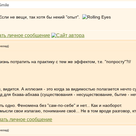
Если не вещи, так хотя бы некий "опыт".
назад)
жизнь потратить на практику с тем же эффектом, т.е. "попросту"?//
, видится. А иллюзия - это когда за видимостью полагается нечто 
 для бхава-абхава (существования - несуществование, бытие - неб
ть одно. Феномена без "сам-по-себе" и нет... Как и наоборот.
мысли свои излагаю, понимание своё... Не в том вроде разговор, кт
назад)