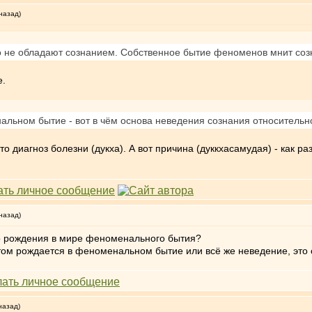
назад)
о не обладают сознанием. Собственное бытие феноменов мнит созн
.
льном бытие - вот в чём основа неведения сознания относительно
 диагноз болезни (дукха). А вот причина (дуккхасамудая) - как ра
назад)
го рождения в мире феноменального бытия?
потом рождается в феноменальном бытие или всё же неведение, эт
назад)