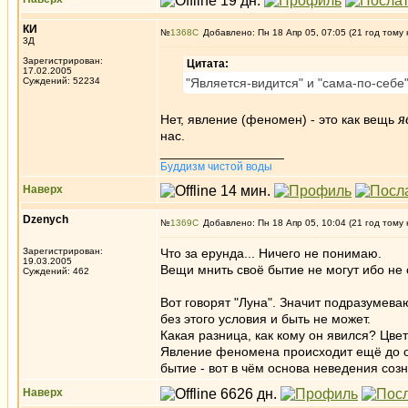
КИ
№
1368
Добавлено: Пн 18 Апр 05, 07:05 (21 год тому 
3Д
Зарегистрирован:
Цитата:
17.02.2005
Суждений: 52234
"Является-видится" и "сама-по-себе" 
я
Нет, явление (феномен) - это как вещь
нас.
_________________
Буддизм чистой воды
Наверх
Dzenych
№
1369
Добавлено: Пн 18 Апр 05, 10:04 (21 год тому 
Зарегистрирован:
Что за ерунда... Ничего не понимаю.
19.03.2005
Вещи мнить своё бытие не могут ибо не
Суждений: 462
Вот говорят "Луна". Значит подразумев
без этого условия и быть не может.
Какая разница, как кому он явился? Цв
Явление феномена происходит ещё до ос
бытие - вот в чём основа неведения соз
Наверх