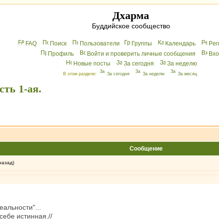
Дхарма
Буддийское сообщество
FAQ
Поиск
Пользователи
Группы
Календарь
Peг
Профиль
Войти и проверить личные сообщения
Вхo
Новые посты
За сегодня
За неделю
В этом разделе:
За сегодня
За неделю
За месяц
сть 1-ая.
Сообщение
назад)
еальности"...
себе истинная.//