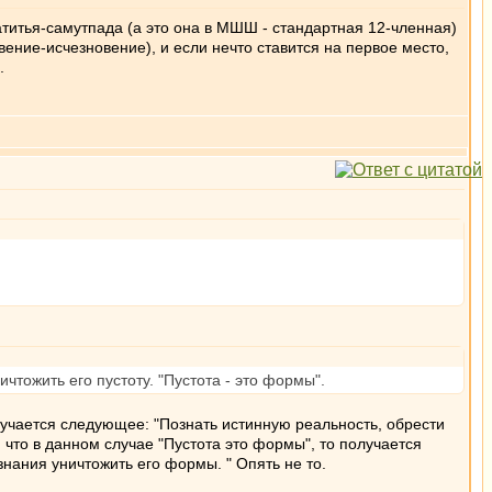
пратитья-самутпада (а это она в МШШ - стандартная 12-членная)
вение-исчезновение), и если нечто ставится на первое место,
.
чтожить его пустоту. "Пустота - это формы".
получается следующее: "Познать истинную реальность, обрести
, что в данном случае "Пустота это формы", то получается
нания уничтожить его формы. " Опять не то.