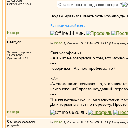
17.02.2005
Суждений: 52234
О каком опыте тогда все говорят?
Людям нравится иметь хоть что-нибудь. 
_________________
Буддизм чистой воды
Наверх
Dzenych
№
1362
Добавлено: Вс 17 Апр 05, 19:20 (21 год тому 
Зарегистрирован:
Склихософский>
19.03.2005
//А в них не говорится о том, что можно 
Суждений: 462
----
Говориться. А в чём проблема-то?
КИ>
//Феноменами называют то, что является
исчезновения" просто неудачный перевод
----
"Является-видится" и "сама-по-себе" - су
Да и термины я тут не перевожу. Просто 
Наверх
Склихософский
№
1363
Добавлено: Вс 17 Апр 05, 21:23 (21 год тому 
pragmatic