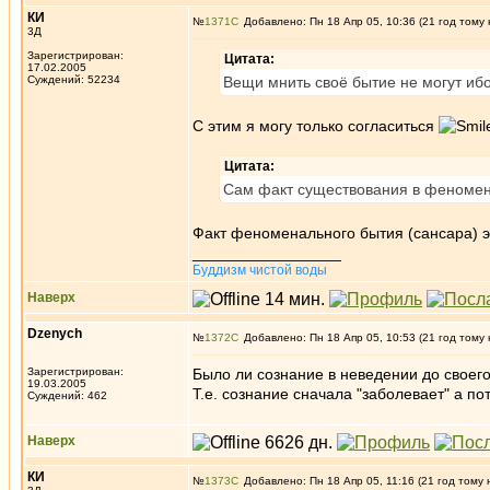
КИ
№
1371
Добавлено: Пн 18 Апр 05, 10:36 (21 год тому 
3Д
Зарегистрирован:
Цитата:
17.02.2005
Суждений: 52234
Вещи мнить своё бытие не могут иб
С этим я могу только согласиться
Цитата:
Сам факт существования в феномена
Факт феноменального бытия (сансара) это
_________________
Буддизм чистой воды
Наверх
Dzenych
№
1372
Добавлено: Пн 18 Апр 05, 10:53 (21 год тому 
Зарегистрирован:
Было ли сознание в неведении до свое
19.03.2005
Т.е. сознание сначала "заболевает" а 
Суждений: 462
Наверх
КИ
№
1373
Добавлено: Пн 18 Апр 05, 11:16 (21 год тому 