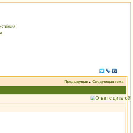
иcтрaция
д
Предыдущая
::
Следующая тема