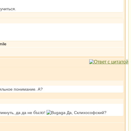
учиться.
вильное понимание. A?
было
ликнуть, да да не
!
Да, Склихософский?