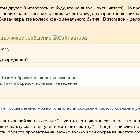
ом другое (цитировать не буду, кто не читал - пусть читает). Но 
ление (чаще - возникновение. ах вот откуда наверное то возникно
 Бхава-чакра это
колесо
феноменального бытия. В этом все и дело
назад)
 утверждений?
 Таким образом очищается сознание.
. Таким образом исчезает неведение.
е:
ти просветление, можно только если сохраняя чистоту сознания уни
вать вашей же логике, где "..пустота - это чистое сознание", то 
я чистоту сознания уничтожить его чистоту." -- Бред. Если считать
ь, обрести просветление, можно только если сохраняя чистоту соз