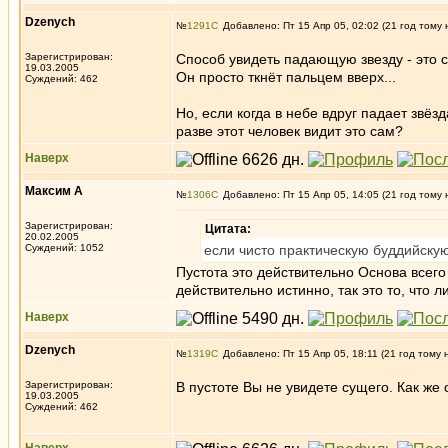
Dzenych
№
1291
Добавлено: Пт 15 Апр 05, 02:02 (21 год тому 
Зарегистрирован:
Способ увидеть падающую звезду - это см
19.03.2005
Он просто ткнёт пальцем вверх...
Суждений: 462
Но, если когда в небе вдруг падает звёзд
разве этот человек видит это сам?
Наверх
Максим А
№
1306
Добавлено: Пт 15 Апр 05, 14:05 (21 год тому 
Зарегистрирован:
Цитата:
20.02.2005
Суждений: 1052
если чисто практическую буддийскую
Пустота это действительно Основа всег
действительно истинно, так это то, что
Наверх
Dzenych
№
1319
Добавлено: Пт 15 Апр 05, 18:11 (21 год тому 
Зарегистрирован:
В пустоте Вы не увидете сущего. Как же
19.03.2005
Суждений: 462