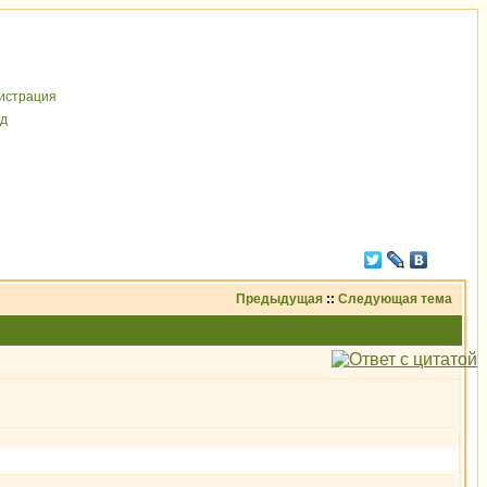
иcтрaция
д
Предыдущая
::
Следующая тема