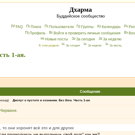
Дхарма
Буддийское сообщество
FAQ
Поиск
Пользователи
Группы
Календарь
Peг
Профиль
Войти и проверить личные сообщения
Вхo
Новые посты
За сегодня
За неделю
В этом разделе:
За сегодня
За неделю
За месяц
сть 1-ая.
Сообщение
назад)
Диспут о пустоте и сознании. Без бога. Часть 1-ая.
 Нирване
.
 то они хоронят всё это и для других
если промолчишь не выполнишь свой долг" как же?