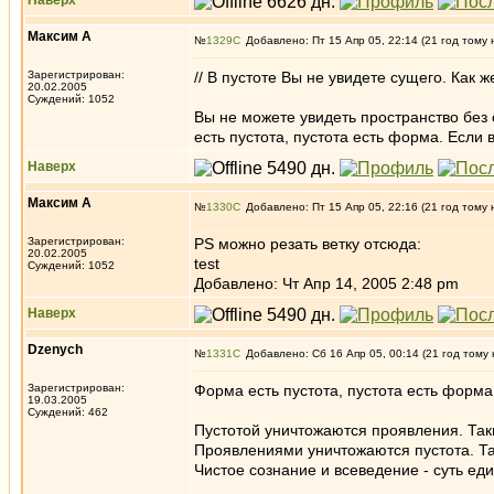
Наверх
Максим А
№
1329
Добавлено: Пт 15 Апр 05, 22:14 (21 год тому 
Зарегистрирован:
// В пустоте Вы не увидете сущего. Как 
20.02.2005
Суждений: 1052
Вы не можете увидеть пространство без 
есть пустота, пустота есть форма. Если 
Наверх
Максим А
№
1330
Добавлено: Пт 15 Апр 05, 22:16 (21 год тому 
Зарегистрирован:
PS можно резать ветку отсюда:
20.02.2005
test
Суждений: 1052
Добавлено: Чт Апр 14, 2005 2:48 pm
Наверх
Dzenych
№
1331
Добавлено: Сб 16 Апр 05, 00:14 (21 год тому 
Зарегистрирован:
Форма есть пустота, пустота есть форма
19.03.2005
Суждений: 462
Пустотой уничтожаются проявления. Та
Проявлениями уничтожаются пустота. Та
Чистое сознание и всеведение - суть ед