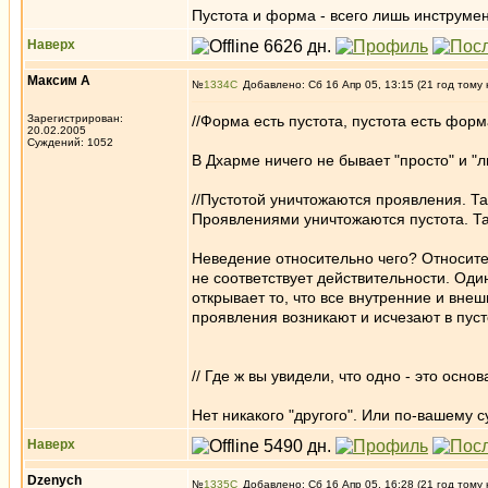
Пустота и форма - всего лишь инструмен
Наверх
Максим А
№
1334
Добавлено: Сб 16 Апр 05, 13:15 (21 год тому 
Зарегистрирован:
//Форма есть пустота, пустота есть форм
20.02.2005
Суждений: 1052
В Дхарме ничего не бывает "просто" и "л
//Пустотой уничтожаются проявления. Т
Проявлениями уничтожаются пустота. Та
Неведение относительно чего? Относите
не соответствует действительности. Оди
открывает то, что все внутренние и вне
проявления возникают и исчезают в пус
// Где ж вы увидели, что одно - это осно
Нет никакого "другого". Или по-вашему
Наверх
Dzenych
№
1335
Добавлено: Сб 16 Апр 05, 16:28 (21 год тому 