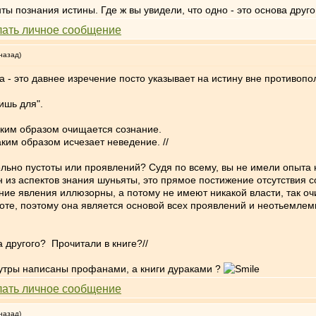
ты познания истины. Где ж вы увидели, что одно - это основа друго
назад)
а - это давнее изречение посто указывает на истину вне противопол
ишь для".
аким образом очищается сознание.
ким образом исчезает неведение. //
льно пустоты или проявлений? Судя по всему, вы не имели опыта н
н из аспектов знания шуньяты, это прямое постижение отсутствия 
шние явления иллюзорны, а потому не имеют никакой власти, так оч
тоте, поэтому она является основой всех проявлений и неотьемле
ва другого? Прочитали в книге?//
 сутры написаны профанами, а книги дураками ?
назад)