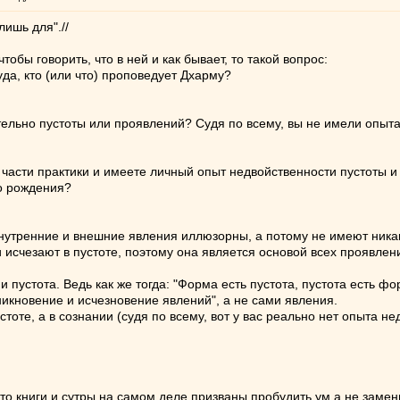
лишь для".//
обы говорить, что в ней и как бывает, то такой вопрос:
уда, кто (или что) проповедует Дхарму?
ельно пустоты или проявлений? Судя по всему, вы не имели опыта
о части практики и имеете личный опыт недвойственности пустоты и
о рождения?
 внутренние и внешние явления иллюзорны, а потому не имеют никак
и исчезают в пустоте, поэтому она является основой всех проявле
пустота. Ведь как же тогда: "Форма есть пустота, пустота есть фор
икновение и исчезновение явлений", а не сами явления.
тоте, а в сознании (судя по всему, вот у вас реально нет опыта н
сто книги и сутры на самом деле призваны пробудить ум а не замени