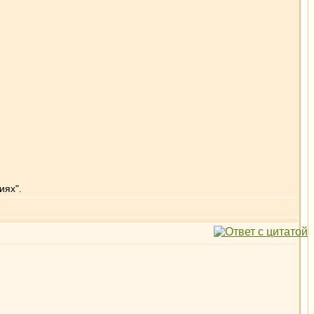
иях".