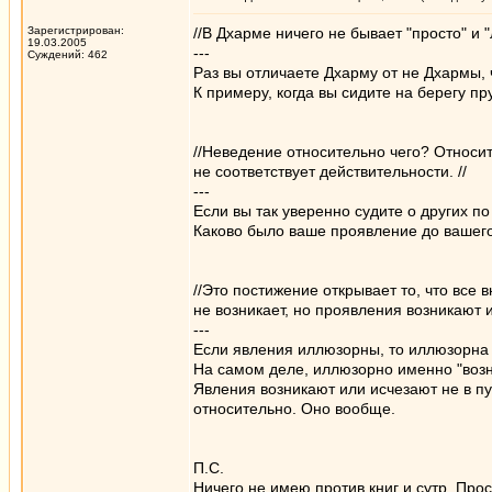
Зарегистрирован:
//В Дхарме ничего не бывает "просто" и "
19.03.2005
---
Суждений: 462
Раз вы отличаете Дхарму от не Дхармы, чт
К примеру, когда вы сидите на берегу пр
//Неведение относительно чего? Относит
не соответствует действительности. //
---
Если вы так уверенно судите о других п
Каково было ваше проявление до вашег
//Это постижение открывает то, что все
не возникает, но проявления возникают 
---
Если явления иллюзорны, то иллюзорна и 
На самом деле, иллюзорно именно "возн
Явления возникают или исчезают не в пус
относительно. Оно вообще.
П.С.
Ничего не имею против книг и сутр. Про