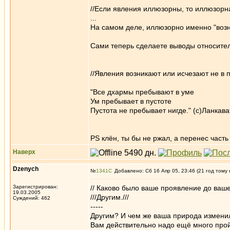
//Если явления иллюзорны, то иллюзорна
...
На самом деле, иллюзорно именно "возни
Сами теперь сделаете выводы относите
//Явления возникают или исчезают не в пу
"Все дхармы пребывают в уме
Ум пребывает в пустоте
Пустота не пребывает нигде." (с)Ланкав
PS клён, ты бы не ржал, а перенес част
Наверх
Dzenych
№
1341
Добавлено: Сб 16 Апр 05, 23:46 (21 год тому 
Зарегистрирован:
// Каково было ваше проявление до ваше
19.03.2005
///Другим.///
Суждений: 462
-----
Другим? И чем же ваша природа измени
Вам действительно надо ещё много пройт