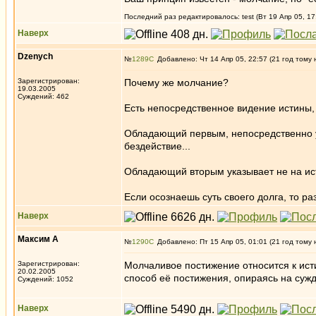
Последний раз редактировалось: test (Вт 19 Апр 05, 17
Наверх
Dzenych
№
1289
Добавлено: Чт 14 Апр 05, 22:57 (21 год тому 
Зарегистрирован:
Почему же молчание?
19.03.2005
Суждений: 462
Есть непосредственное видение истины, 
Обладающий первым, непосредственно ука
бездействие...
Обладающий вторым указывает не на исти
Если осознаешь суть своего долга, то р
Наверх
Максим А
№
1290
Добавлено: Пт 15 Апр 05, 01:01 (21 год тому 
Зарегистрирован:
Молчаливое постижение относится к исти
20.02.2005
способ её постижения, опираясь на сужд
Суждений: 1052
Наверх