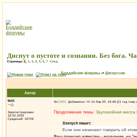
Диспут о пустоте и сознании. Без бога. Ча
Страницы
1
,
2
,
3
,
4
,
5
,
6
,
7
След.
Буддийские форумы
->
Дискуссии
Автор
test
№
1285
Добавлено: Чт 14 Апр 05, 16:48 (21 год тому 
一心
Продолжение темы:
Заупокойная месса
Зарегистрирован:
18.02.2005
Суждений: 18709
Dzenych пишет:
Если они начинают говорить об этом,
Ваш принцип известен - молчание, но "