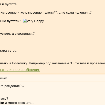
 и пустота.
кновение и исчезновение явлений", а не сами явления. //
льно пустоты?
стоте, а в сознании //
атара-сутра
ь ветки в Полемику. Например под названием "О пустоте и проявлен
назад)
го рождения? //
лась?
и и много осознать...