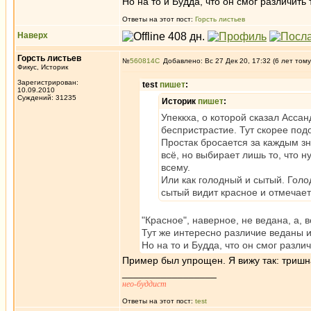
Но на то и Будда, что он смог различить
Ответы на этот пост:
Горсть листьев
Наверх
Горсть листьев
№
560814
Добавлено: Вс 27 Дек 20, 17:32 (6 лет тому
Фикус, Историк
Зарегистрирован:
test
пишет
:
10.09.2010
Суждений: 31235
Историк
пишет
:
Упеккха, о которой сказал Ассан
беспристрастие. Тут скорее под
Простак бросается за каждым з
всё, но выбирает лишь то, что 
всему.
Или как голодный и сытый. Голод
сытый видит красное и отмечает
"Красное", наверное, не ведана, а, в
Тут же интересно различие веданы 
Но на то и Будда, что он смог разли
Пример был упрощен. Я вижу так: тришна 
_________________
нео-буддист
Ответы на этот пост:
test