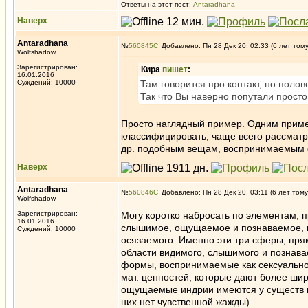
Ответы на этот пост:
Antaradhana
Наверх
Antaradhana
№
560845
Добавлено: Пн 28 Дек 20, 02:33 (6 лет том
Wolfshadow
Зарегистрирован:
Кира
пишет
:
16.01.2016
Суждений: 10000
Там говорится про контакт, но полов
Так что Вы наверно попутали просто 
Просто наглядный пример. Одним приме
классифицировать, чаще всего рассматри
др. подобным вещам, воспринимаемым 
Наверх
Antaradhana
№
560846
Добавлено: Пн 28 Дек 20, 03:11 (6 лет тому
Wolfshadow
Зарегистрирован:
Могу коротко набросать по элементам, 
16.01.2016
слышимое, ощущаемое и познаваемое, 
Суждений: 10000
осязаемого. Именно эти три сферы, прям
области видимого, слышимого и познав
формы, воспринимаемые как сексуально 
мат. ценностей, которые дают более широ
ощущаемые индрии имеются у существ кам
них нет чувственной жажды).