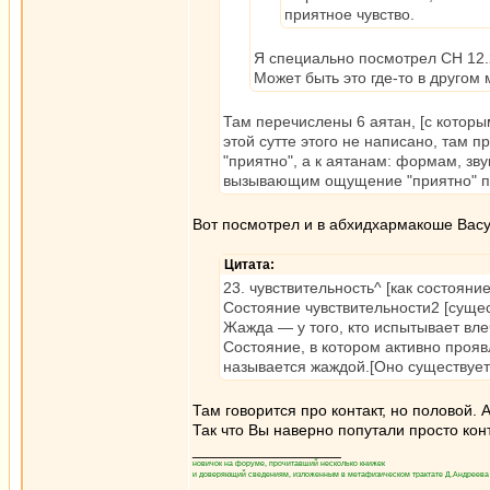
приятное чувство.
Я специально посмотрел СН 12.2
Может быть это где-то в другом
Там перечислены 6 аятан, [с которы
этой сутте этого не написано, там 
"приятно", а к аятанам: формам, з
вызывающим ощущение "приятно" пр
Вот посмотрел и в абхидхармакоше Васуб
Цитата:
23. чувствительность^ [как состояни
Состояние чувствительности2 [сущест
Жажда — у того, кто испытывает вле
Состояние, в котором активно проя
называется жаждой.[Оно существует]
Там говорится про контакт, но половой. А
Так что Вы наверно попутали просто конт
_________________
новичок на форуме, прочитавший несколько книжек
и доверяющий сведениям, изложенным в метафизическом трактате Д.Андреева 