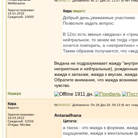
№
560827
Добавлено: Вс 27 Дек 20, 21:07 (6 лет тому
Wolfshadow
Зарегистрирован:
Кира
пишет
:
16.01.2016
Суждений: 10000
Добрый день,уважаемые участники.
Позвольте задать вопрос:
В 12пс есть звенья «ведана» и «три
нейтральное, то зачем же тогда «тр
хочется повторить, а «неприятное» н
Таким образом получается, что «ве
Ведана не подразумевает жажду "внутри
неприятные и нейтральные), рожденные к
жажда к запахам, жажда к вкусам, жажд
Обратите внимание, что жажда возникает
чувство.
Наверх
Кира
№
560833
Добавлено: Пн 28 Дек 20, 00:13 (6 лет том
Кирилл
Зарегистрирован:
Antaradhana
18.03.2012
Цитата:
Суждений: 11534
Откуда: Москва
а танха - это жажда к формам, жажда
ощущениям, жажда к ментальным ф