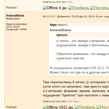
Ответы на этот пост:
test
Наверх
Antaradhana
№
560836
Добавлено: Пн 28 Дек 20, 00:41 (6 лет том
Wolfshadow
Зарегистрирован:
Кира
пишет
:
16.01.2016
Суждений: 10000
Antaradhana
Цитата:
а танха - это жажда к формам, 
ощущениям, жажда к ментальны
Обратите внимание, что жажда в
приятное чувство.
Я специально посмотрел СН 12.2. Та
Может быть это где-то в другом мес
Там перечислены 6 аятан, [с которыми п
сутте этого не написано, там просто ко
а к аятанам: формам, звукам, запахам
ощущение "приятно" при контакте с ним
Ответы на этот пост:
КИ
,
Кира
Наверх