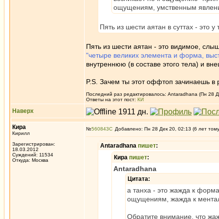
ощущениям, умственным явлени
Пять из шести аятан в суттах - это у
Пять из шести аятан - это видимое, слы
"четыре великих элемента и форма, выс
внутреннюю (в составе этого тела) и вн
P.S. Зачем ты этот оффтоп зачинаешь в р
Последний раз редактировалось: Antaradhana (Пн 28 Де
Ответы на этот пост:
КИ
Наверх
Кира
№
560843
Добавлено: Пн 28 Дек 20, 02:13 (6 лет том
Кирилл
Зарегистрирован:
Antaradhana
пишет
:
18.03.2012
Суждений: 11534
Кира
пишет
:
Откуда: Москва
Antaradhana
Цитата:
а танха - это жажда к форм
ощущениям, жажда к мента
Обратите внимание, что жаж