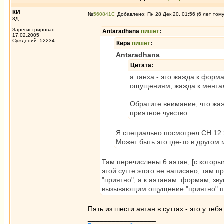
КИ
№
560841
Добавлено: Пн 28 Дек 20, 01:56 (6 лет том
3Д
Зарегистрирован:
Antaradhana
пишет
:
17.02.2005
Суждений: 52234
Кира
пишет
:
Antaradhana
Цитата:
а танха - это жажда к форм
ощущениям, жажда к мента
Обратите внимание, что жаж
приятное чувство.
Я специально посмотрел СН 12.2
Может быть это где-то в другом
Там перечислены 6 аятан, [с которы
этой сутте этого не написано, там 
"приятно", а к аятанам: формам, з
вызывающим ощущение "приятно" пр
Пять из шести аятан в суттах - это у теб
_________________