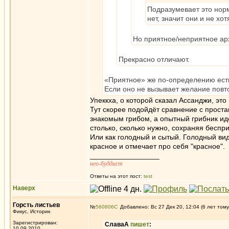
Подразумевает это норм
нет, значит они и не хот
Но приятное/неприятное ар
Прекрасно отличают.
«Приятное» же по-определению ест
Если оно не вызывает желание повто
Упеккха, о которой сказал Ассанджи, это
Тут скорее подойдёт сравнение с прост
знакомым грибом, а опытный грибник идё
столько, сколько нужно, сохраняя беспр
Или как голодный и сытый. Голодный види
красное и отмечает про себя "красное".
_________________
нео-буддист
Ответы на этот пост:
test
Наверх
Горсть листьев
№
560806
Добавлено: Вс 27 Дек 20, 12:04 (6 лет тому
Фикус, Историк
Зарегистрирован:
СлаваА
пишет
:
10.09.2010