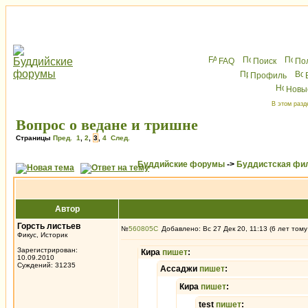
FAQ
Поиск
По
Профиль
Новы
В этом разд
Вопрос о ведане и тришне
Страницы
Пред.
1
,
2
,
3
,
4
След.
Буддийские форумы
->
Буддистская фи
Автор
Горсть листьев
№
560805
Добавлено: Вс 27 Дек 20, 11:13 (6 лет тому
Фикус, Историк
Зарегистрирован:
Кира
пишет
:
10.09.2010
Суждений: 31235
Ассаджи
пишет
:
Кира
пишет
:
test
пишет
: