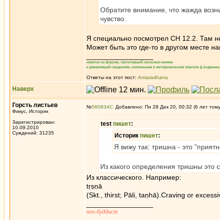
Обратите внимание, что жажда возни
чувство.
Я специально посмотрел СН 12.2. Там не
Может быть это где-то в другом месте н
_________________
новичок на форуме, прочитавший несколько книжек
и доверяющий сведениям, изложенным в метафизическом трактате Д.Андреева 
Ответы на этот пост:
Antaradhana
Наверх
Горсть листьев
№
560834
Добавлено: Пн 28 Дек 20, 00:32 (6 лет том
Фикус, Историк
Зарегистрирован:
test
пишет
:
10.09.2010
Суждений: 31235
Историк
пишет
:
Я вижу так: тришна - это "прият
Из какого определения тришны это с
Из классического. Например:
tṛṣṇā
(Skt., thirst; Pāli, taṇhā).Craving or excess
_________________
нео-буддист