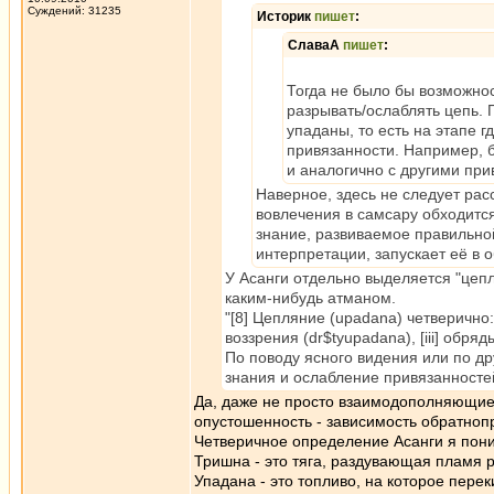
Суждений: 31235
Историк
пишет
:
СлаваА
пишет
:
Тогда не было бы возможнос
разрывать/ослаблять цепь. 
упаданы, то есть на этапе 
привязанности. Например, б
и аналогично с другими пр
Наверное, здесь не следует рас
вовлечения в самсару обходится 
знание, развиваемое правильной
интерпретации, запускает её в 
У Асанги отдельно выделяется "цепл
каким-нибудь атманом.
"[8] Цепляние (upadana) четверично:
воззрения (dr$tyupadana), [iii] обря
По поводу ясного видения или по др
знания и ослабление привязанносте
Да, даже не просто взаимодополняющие,
опустошенность - зависимость обратно
Четверичное определение Асанги я пон
Тришна - это тяга, раздувающая пламя 
Упадана - это топливо, на которое пере