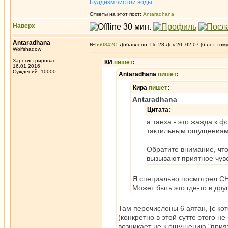
Буддизм чистой воды
Ответы на этот пост:
Antaradhana
Наверх
Antaradhana
№
560842
Добавлено: Пн 28 Дек 20, 02:07 (6 лет том
Wolfshadow
Зарегистрирован:
КИ
пишет
:
16.01.2016
Суждений: 10000
Antaradhana
пишет
:
Кира
пишет
:
Antaradhana
Цитата:
а танха - это жажда к ф
тактильным ощущениям,
Обратите внимание, что 
вызывают приятное чувс
Я специально посмотрел СН 
Может быть это где-то в др
Там перечислены 6 аятан, [с ко
(конкретно в этой сутте этого н
возникает не к ощущению "прият