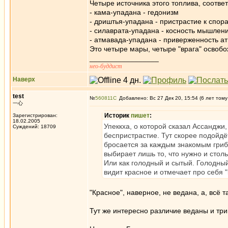
Четыре источника этого топлива, соотве
- кама-упадана - гедонизм
- дриштья-упадана - пристрастие к спор
- силаврата-упадана - косность мышлени
- атмавада-упадана - приверженность а
Это четыре мары, четыре "врага" освоб
_________________
нео-буддист
Наверх
test
№
560811
Добавлено: Вс 27 Дек 20, 15:54 (6 лет тому
一心
Историк
пишет
:
Зарегистрирован:
18.02.2005
Упеккха, о которой сказал Ассанджи,
Суждений: 18709
беспристрастие. Тут скорее подойдё
бросается за каждым знакомым гриб
выбирает лишь то, что нужно и стол
Или как голодный и сытый. Голодный 
видит красное и отмечает про себя "
"Красное", наверное, не ведана, а, всё т
Тут же интересно различие веданы и тр