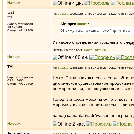
Наверх
test
№
560818
Добавлено: Вс 27 Дек 20, 18:20 (6 лет тому
一心
Историк
пишет
:
Зарегистрирован:
18.02.2005
Я вижу так: тришна - это "приятное 
Суждений: 18709
Из какого определения тришны это следу
Ответы на этот пост:
Горсть листьев
Наверх
ТМ
№
560821
Добавлено: Вс 27 Дек 20, 20:10 (6 лет тому
Зарегистрирован:
Имхо. С тришной все сложнее же. Это в
05.04.2005
циклическое существование продолжается
Суждений: 15499
не марга-читты, не нефункциональные ч
Голодный архат может вполне видеть, что
мирами и их кривым познанием ("привяз
_________________
namaḥ samantabhadrāya samantaspharaṇ
Наверх
Antaradhana